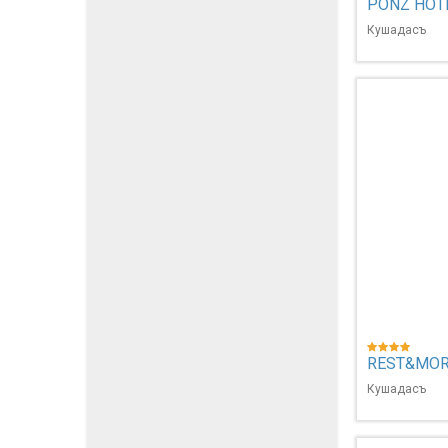
PONZ HOT
Кушадасъ
REST&MOR
Кушадасъ