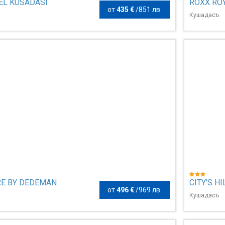
EL KUSADASI
ROXX RO
от
435 €
/
851 лв.
Кушадасъ
E BY DEDEMAN
CITY'S H
от
496 €
/
969 лв.
Кушадасъ