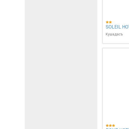
SOLEIL HO
Кушадасъ