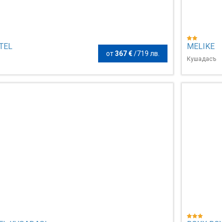
TEL
MELIKE
от
367 €
/
719 лв.
Кушадасъ