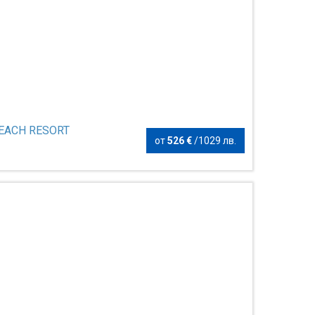
BEACH RESORT
от
526 €
/
1029 лв.