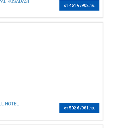
YAL KUSADASI
от
461 €
/
902 лв.
ILL HOTEL
от
502 €
/
981 лв.