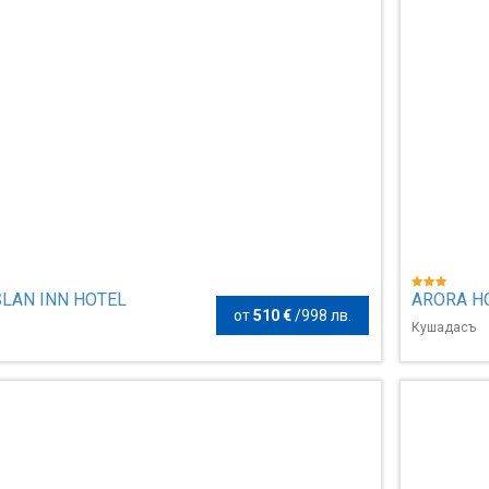
LAN INN HOTEL
ARORA H
от
510 €
/
998 лв.
Кушадасъ