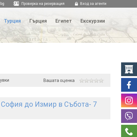
.bg
Проверка на резервация
Вход за агенти
Турция
Гърция
Египет
Екскурзии
щувки
Вашата оценка
 София до Измир в Събота- 7