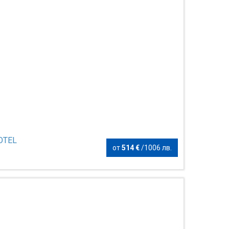
OTEL
от
514 €
/
1006 лв.