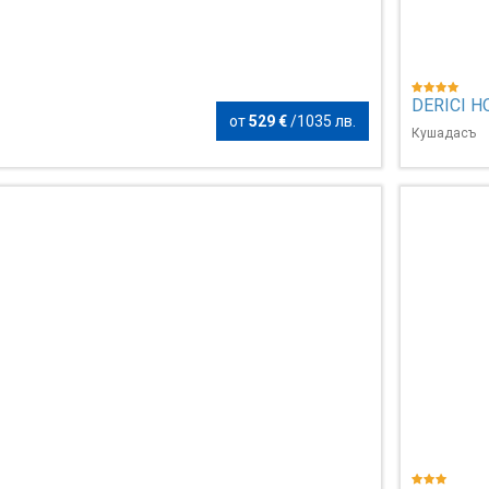
DERICI H
от
529 €
/
1035 лв.
Кушадасъ