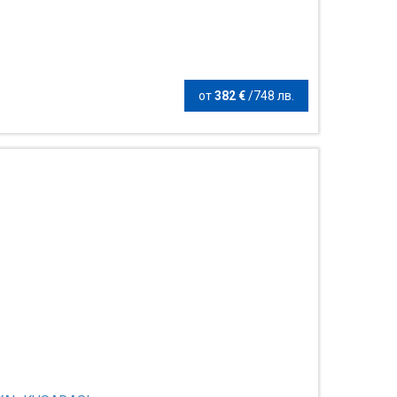
от
382 €
/
748 лв.