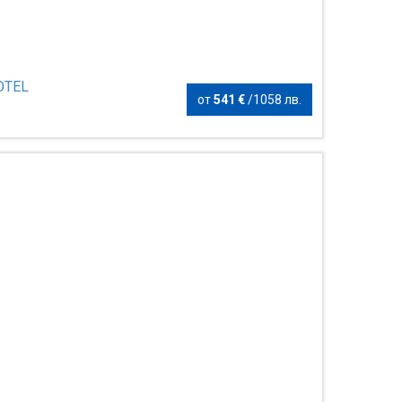
OTEL
от
541 €
/
1058 лв.