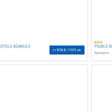
HOTELS ADAKULE
PIGALE 
от
516 €
/
1009 лв.
Кушадасъ