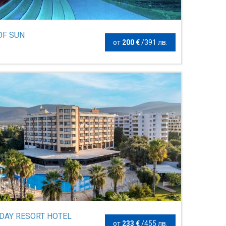
OF SUN
от
200 €
/
391 лв.
DAY RESORT HOTEL
от
233 €
/
455 лв.