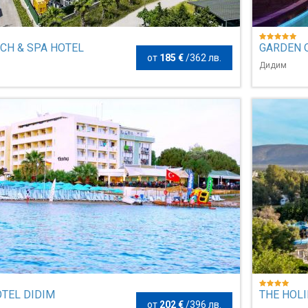
CH & SPA HOTEL
GARDEN 
от
185 €
/
362 лв.
Дидим
TEL DIDIM
THE HOLI
от
202 €
/
396 лв.