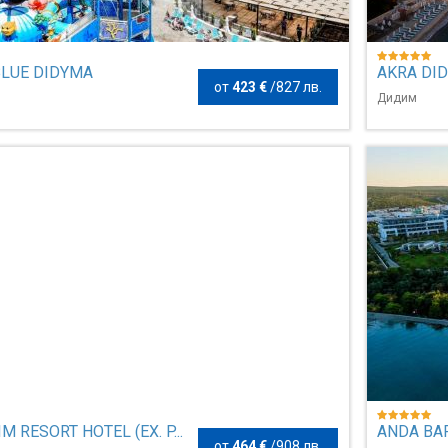
BLUE DIDYMA
AKRA DI
от
423 €
/
827 лв.
Дидим
M RESORT HOTEL (EX. P...
ANDA BA
от
464 €
/
908 лв.