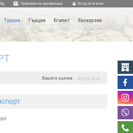
.bg
Проверка на резервация
Вход за агенти
Турция
Гърция
Египет
Екскурзии
РТ
Вашата оценка
нспорт
орт