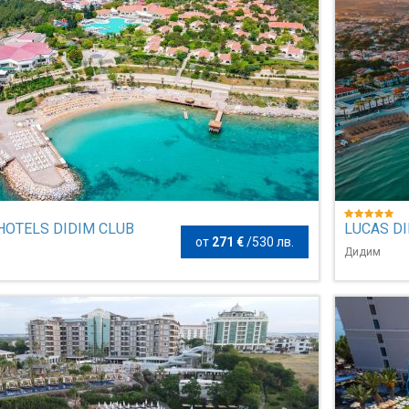
HOTELS DIDIM CLUB
LUCAS D
от
271 €
/
530 лв.
Дидим