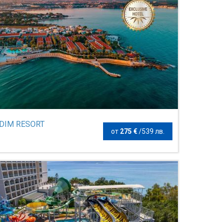
IDIM RESORT
от
275 €
/
539 лв.