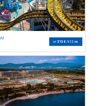
İM
от
313 €
/
612 лв.