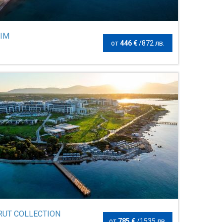
DIM
от
446 €
/
872 лв.
RUT COLLECTION
от
785 €
/
1535 лв.