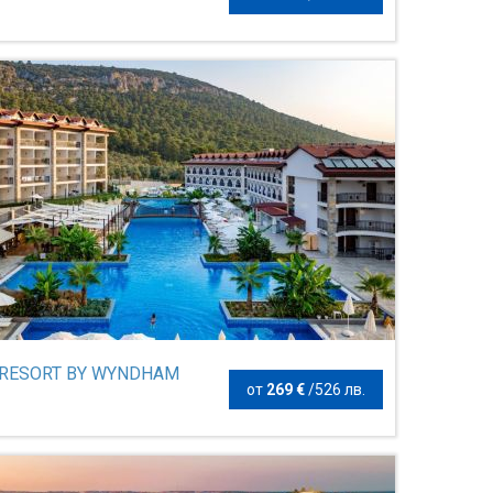
RESORT BY WYNDHAM
от
269 €
/
526 лв.