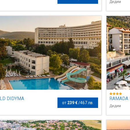
Дидим
LD DIDYMA
RAMADA 
от
239 €
/
467 лв.
AKBUK
Дидим