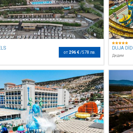
ELS
DUJA DİD
от
296 €
/
578 лв.
Дидим