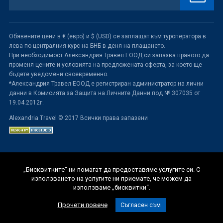
Обявените цени в € (евро) и $ (USD) се заплащат към туроператора в
лева по централния курс на БНБ в деня на плащането.
При необходимост Александрия Травел ЕООД си запазва правото да
променя цените и условията на предложената оферта, за което ще
бъдете уведомени своевременно.
*Александрия Травел ЕООД е регистриран администратор на лични
данни в Комисията за Защита на Личните Данни под № 307035 от
19.04.2012г.
Alexandria Travel © 2017 Всички права запазени
„Бисквитките“ ни помагат да предоставяме услугите си. С
използването на услугите ни приемате, че можем да
използваме „бисквитки“.
Прочети повече
Съгласен съм