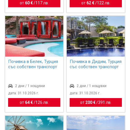
от
60 €
/
117 лв.
от
62 €
/
122 лв.
Почивка в Белек, Турция
Почивка в Дидим, Турция
със собствен транспорт
със собствен транспорт
2 дни / 1 нощувки
2 дни / 1 нощувки
дата: 31.10.2026 г.
дата: 31.10.2026 г.
от
64 €
/
126 лв.
от
200 €
/
391 лв.