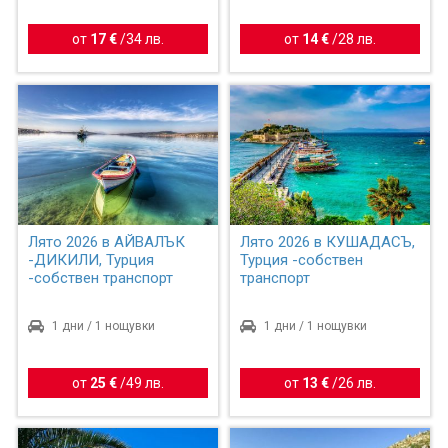
от
17 €
/
34 лв.
от
14 €
/
28 лв.
Лято 2026 в АЙВАЛЪК
Лято 2026 в КУШАДАСЪ,
-ДИКИЛИ, Турция
Турция -собствен
-собствен транспорт
транспорт
1 дни / 1 нощувки
1 дни / 1 нощувки
от
25 €
/
49 лв.
от
13 €
/
26 лв.