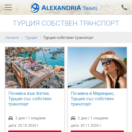
ТУРЦИЯ СОБСТВЕН ТРАНСПОРТ
Вход за агенти
Проверка на резервация
Начало
Турция
Турция собствен транспорт
АЛЕКСАНДРИЯ хотели
Тунис
Турция
Гърция
Египет
Почивка във Фетие,
Почивка в Мармарис,
Турция със собствен
Турция със собствен
Екскурзии
транспорт
транспорт
2 дни / 1 нощувки
0700 18 308
2 дни / 1 нощувки
Запитване
дата: 25.10.2026 г.
дата: 30.11.2026 г.