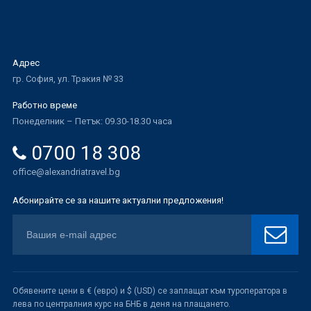
Адрес
гр. София, ул. Тракия № 33
Работно време
Понеделник – Петък: 09.30-18.30 часа
0700 18 308
office@alexandriatravel.bg
Абонирайте се за нашите актуални предложения!
Обявените цени в € (евро) и $ (USD) се заплащат към туроператора в
лева по централния курс на БНБ в деня на плащането.