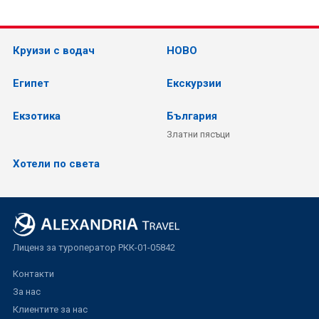
Круизи с водач
НОВО
Египет
Екскурзии
Екзотика
България
Златни пясъци
Хотели по света
Лиценз за туроператор РКК-01-05842
Контакти
За нас
Клиентите за нас