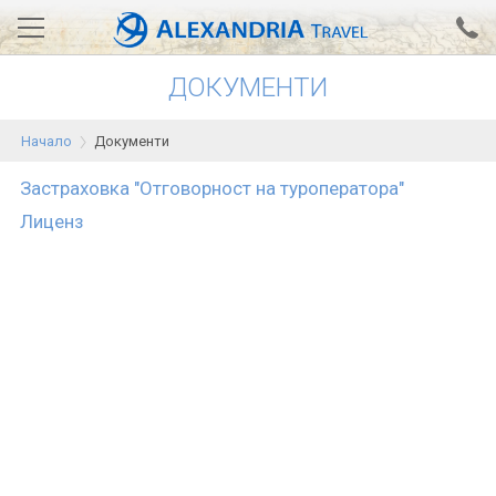
ДОКУМЕНТИ
Вход за агенти
Проверка на резервация
Начало
Документи
АЛЕКСАНДРИЯ хотели
Застраховка "Отговорност на туроператора"
Тунис
Лиценз
Турция
Гърция
Египет
Екскурзии
0700 18 308
Запитване