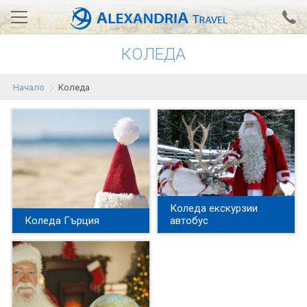
КОЛЕДА
Вход за агенти
Проверка на резервация
Начало
Коледа
АЛЕКСАНДРИЯ хотели
Тунис
Турция
Гърция
Египет
Коледа екскурзии
Коледа Гърция
автобус
Екскурзии
0700 18 308
Запитване