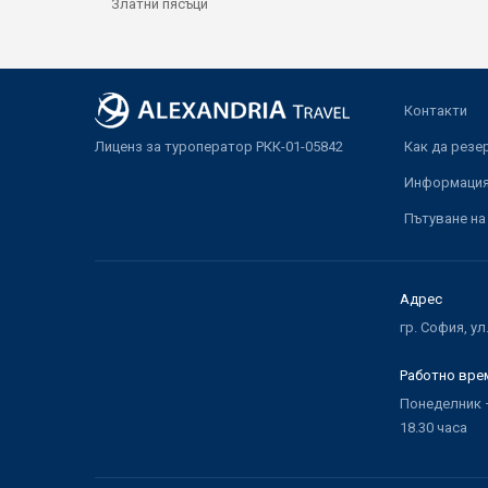
Златни пясъци
Контакти
Лиценз за туроператор РКК-01-05842
Как да резе
Информация 
Пътуване на
Адрес
гр. София, ул
Работно вре
Понеделник –
18.30 часа