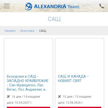
САЩ
Вход за агенти
Проверка на резервация
Начало
Екзотика
САЩ
АЛЕКСАНДРИЯ хотели
Тунис
Турция
Гърция
Египет
Екскурзия в САЩ -
САЩ И КАНАДА –
ЗАПАДНО КРАЙБРЕЖИЕ
НОВИЯТ СВЯТ
Екскурзии
- Сан Франциско, Лас
Вегас, Лос Анджелис и
Сан Диего
16 дни / 14 нощувки
0700 18 308
15 дни / 13 нощувки
Запитване
дата: 10.04.2027 г.
дата: 15.08.2026 г.