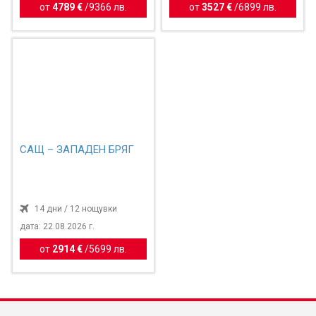
от
4789 €
/
9366 лв.
от
3527 €
/
6899 лв.
САЩ – ЗАПАДЕН БРЯГ
14 дни / 12 нощувки
дата: 22.08.2026 г.
от
2914 €
/
5699 лв.