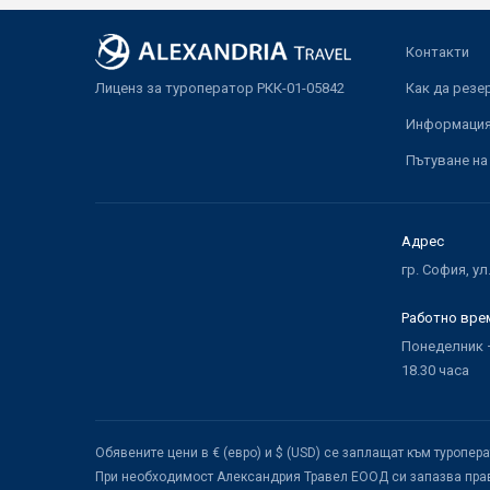
Контакти
Лиценз за туроператор РКК-01-05842
Как да резе
Информация 
Пътуване на
Адрес
гр. София, ул
Работно вре
Понеделник –
18.30 часа
Обявените цени в € (евро) и $ (USD) се заплащат към туропер
При необходимост Александрия Травел ЕООД си запазва прав