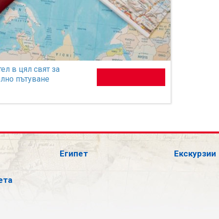
ел в цял свят за
лно пътуване
Египет
Екскурзии
ета