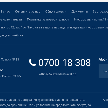
За нас
Клиентите за нас
Общи условия
Документи
Застрахов
рвирам и платя
Политика за поверителност
Информация по чл.13 и
по чл. 12, ал. 4 от Закона за защита на лицата, подаващи информация з
 деца в чужбина
0700 18 308
Абон
. Тракия № 33
ме
office@alexandriatravel.bg
 Петък: 09.30-
атора в лева по централния курс на БНБ в деня на плащането.
Ale
ото да променя цените и условията на предложената оферта, за