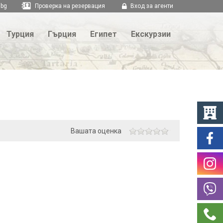
.bg
Проверка на резервация
Вход за агенти
Турция
Гърция
Египет
Екскурзии
Вашата оценка