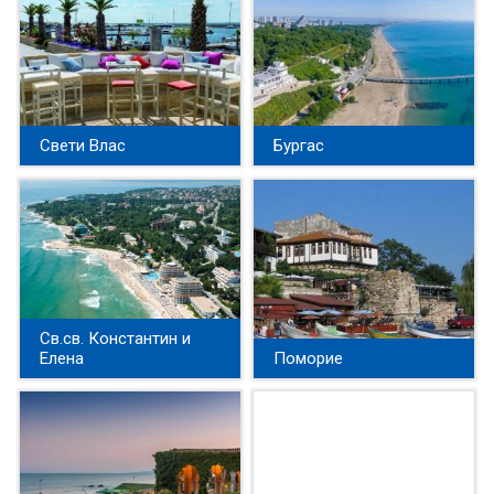
Свети Влас
Бургас
Св.св. Константин и
Елена
Поморие