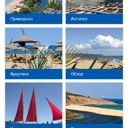
Приморско
Ахтопол
Аркутино
Обзор