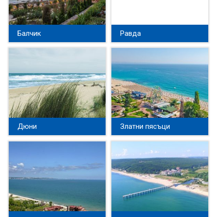
Балчик
Равда
Дюни
Златни пясъци