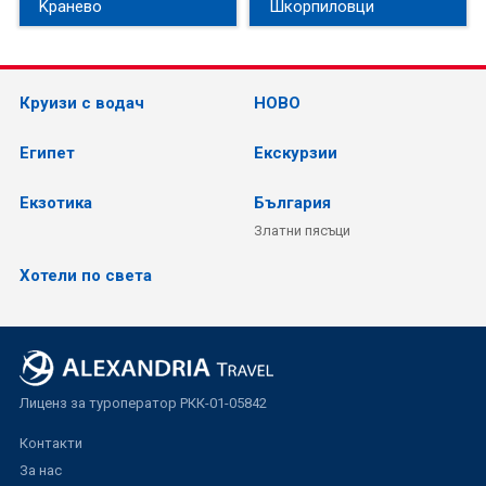
Kранево
Шкорпиловци
Круизи с водач
НОВО
Египет
Екскурзии
Екзотика
България
Златни пясъци
Хотели по света
Лиценз за туроператор РКК-01-05842
Контакти
За нас