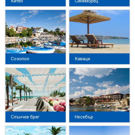
Китен
Синеморец
Созопол
Каваци
Слънчев бряг
Несебър