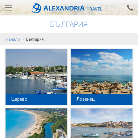
БЪЛГАРИЯ
Вход за агенти
Проверка на резервация
Начало
България
АЛЕКСАНДРИЯ хотели
Тунис
Турция
Гърция
Египет
Царево
Лозенец
Екскурзии
0700 18 308
Запитване