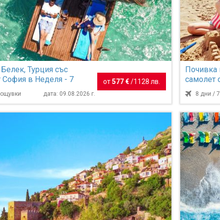
 Белек, Турция със
Почивка 
 София в Неделя - 7
самолет 
от
577 €
/
1128 лв.
нощувки
 нощувки
дата: 09.08.2026 г.
8 дни / 