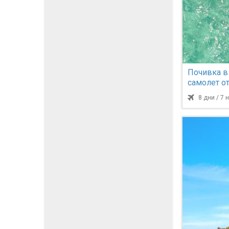
Почивка в
самолет от
нощувки
8 дни / 7