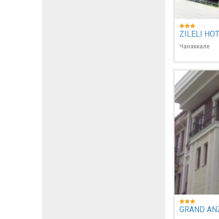
ZILELI HO
Чанаккале
GRAND AN