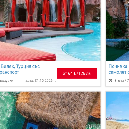
 Белек, Турция със
Почивка 
транспорт
самолет 
от
64 €
/
126 лв.
нощувки
 нощувки
дата: 31.10.2026 г.
8 дни / 