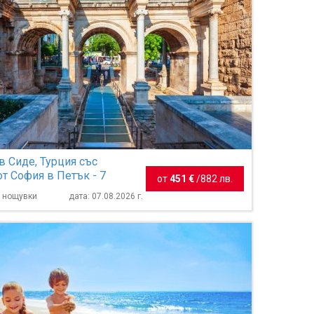
в Сиде, Турция със
от София в Петък - 7
от
451 €
/
882 лв.
7 нощувки
дата: 07.08.2026 г.