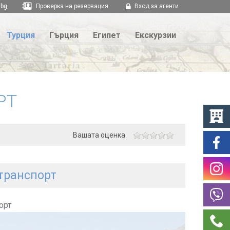
.bg
Проверка на резервация
Вход за агенти
Турция
Гърция
Египет
Екскурзии
РТ
Вашата оценка
 транспорт
орт