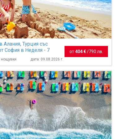
в Алания, Турция със
от София в Неделя - 7
от
404 €
/
790 лв.
7 нощувки
дата: 09.08.2026 г.