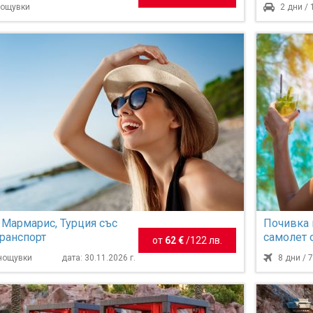
 нощувки
2 дни /
 Мармарис, Турция със
Почивка 
транспорт
самолет 
от
62 €
/
122 лв.
нощувки
 нощувки
дата: 30.11.2026 г.
8 дни / 