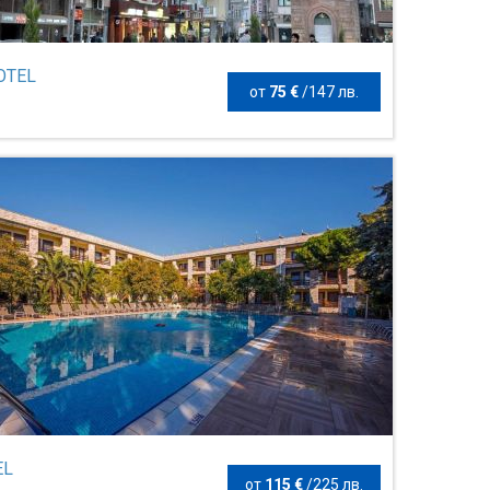
OTEL
от
75 €
/
147 лв.
EL
от
115 €
/
225 лв.