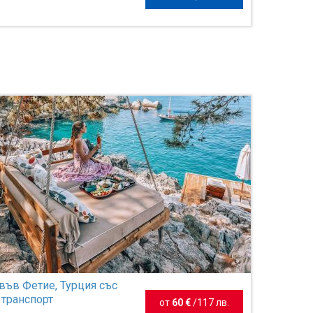
във Фетие, Турция със
 транспорт
от
60 €
/
117 лв.