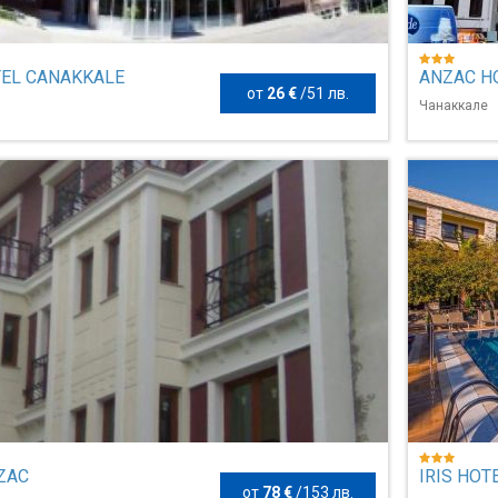
TEL CANAKKALE
ANZAC H
от
26 €
/
51 лв.
Чанаккале
ZAC
IRIS HOT
от
78 €
/
153 лв.