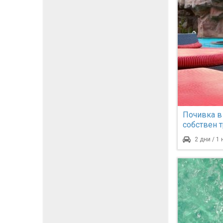
Почивка в
собствен 
2 дни / 1