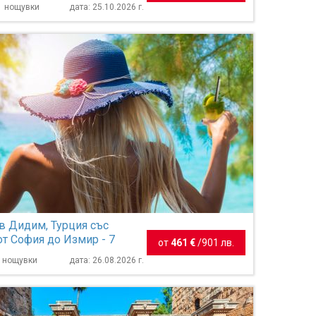
 1 нощувки
дата: 25.10.2026 г.
в Дидим, Турция със
от София до Измир - 7
от
461 €
/
901 лв.
7 нощувки
дата: 26.08.2026 г.