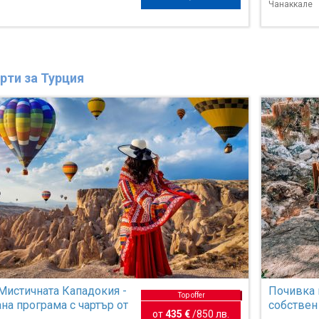
Чанаккале
рти за Турция
Мистичната Кападокия -
Почивка 
Top offer
на програма с чартър от
собствен
от
435 €
/
850 лв.