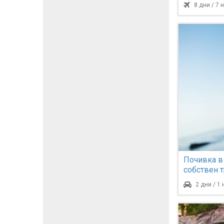
София
8 дни / 7
Почивка в
собствен 
2 дни / 1