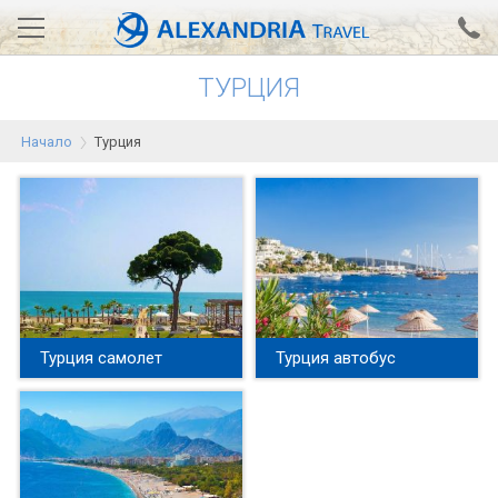
ТУРЦИЯ
Вход за агенти
Проверка на резервация
Начало
Турция
АЛЕКСАНДРИЯ хотели
Тунис
Турция
Гърция
Египет
Турция самолет
Турция автобус
Екскурзии
0700 18 308
Запитване