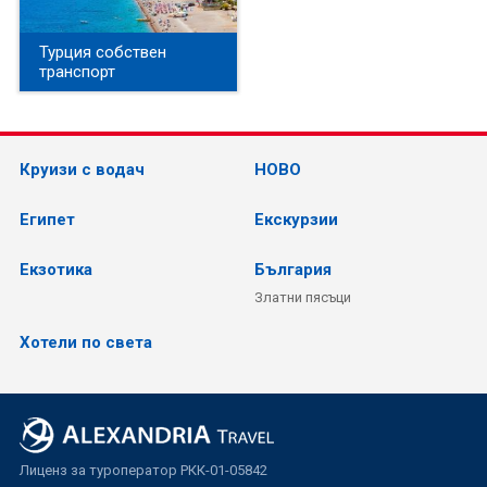
Турция собствен
транспорт
Круизи с водач
НОВО
Египет
Екскурзии
Екзотика
България
Златни пясъци
Хотели по света
Лиценз за туроператор РКК-01-05842