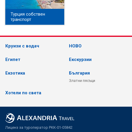
Турция собствен
транспорт
Круизи с водач
НОВО
Египет
Екскурзии
Екзотика
България
Златни пясъци
Хотели по света
Лиценз за туроператор РКК-01-05842