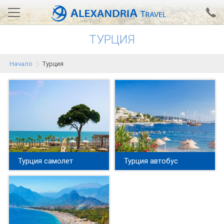
ТУРЦИЯ
Вход за агенти
Проверка на резервация
Начало
Турция
АЛЕКСАНДРИЯ хотели
Тунис
Турция
Гърция
Египет
Турция самолет
Турция автобус
Екскурзии
0700 18 308
Запитване