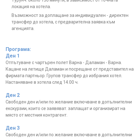
Турунч: около 130 минути, в зависимост от точната
локация на хотела.
Възможност за доплащане за индивидуален - директен
трансфер до хотела, с предварителна заявка към
агенцията.
Програма:
Ден 1
Отпътуване с чартърен полет Варна - Даламан - Варна.
Кацане на летище Даламан и посрещане от представител на
фирмата партньор. Групов трансфер до избрания хотел.
Настаняване в хотела след 14.00 ч.
Ден 2
Свободен ден и/или по желание включване в допълнителни
екскурзии, които се заявяват. заплащат и организират на
място от местния контрагент.
Ден 3
Свободен ден и/или по желание включване в допълнителни