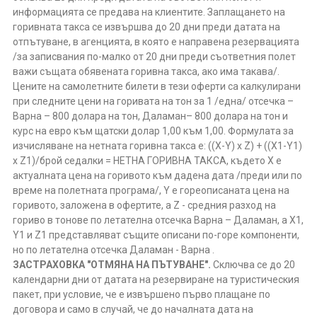
информацията се предава на клиентите. Заплащането на
горивната такса се извършва до 20 дни преди датата на
отпътуване, в агенцията, в която е направена резервацията
/за записвания по-малко от 20 дни преди съответния полет
важи същата обявената горивна такса, ако има такава/.
Цените на самолетните билети в тези оферти са калкулирани
при следните цени на горивата на тон за 1 /една/ отсечка –
Варна – 800 долара на тон, Даламан– 800 долара на тон и
курс на евро към щатски долар 1,00 към 1,00. Формулата за
изчисляване на нетната горивна такса е: ((X-Y) x Z) + ((X1-Y1)
x Z1)/брой седалки = НЕТНА ГОРИВНА ТАКСА, където X е
актуалната цена на горивото към дадена дата /преди или по
време на полетната програма/, Y е гореописаната цена на
горивото, заложена в офертите, а Z - средния разход на
гориво в тонове по летателна отсечка Варна – Даламан, а X1,
Y1 и Z1 представляват същите описани по-горе компоненти,
но по летателна отсечка Даламан - Варна .
ЗАСТРАХОВКА "ОТМЯНА НА ПЪТУВАНЕ".
Сключва се до 20
календарни дни от датата на резервиране на туристическия
пакет, при условие, че е извършено първо плащане по
договора и само в случай, че до началната дата на