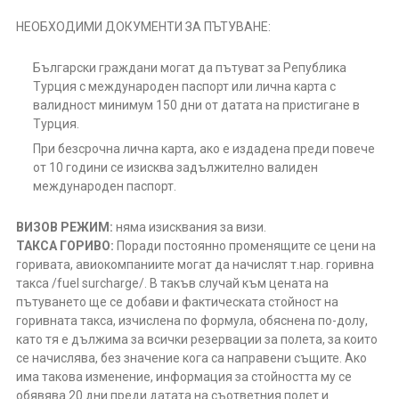
НЕОБХОДИМИ ДОКУМЕНТИ ЗА ПЪТУВАНЕ:
Български граждани могат да пътуват за Република
Турция с международен паспорт или лична карта с
валидност минимум 150 дни от датата на пристигане в
Турция.
При безсрочна лична карта, ако е издадена преди повече
от 10 години се изисква задължително валиден
международен паспорт.
ВИЗОВ РЕЖИМ:
няма изисквания за визи.
ТАКСА ГОРИВО:
Поради постоянно променящите се цени на
горивата, авиокомпаниите могат да начислят т.нар. горивна
такса /fuel surcharge/. В такъв случай към цената на
пътуването ще се добави и фактическата стойност на
горивната такса, изчислена по формула, обяснена по-долу,
като тя е дължима за всички резервации за полета, за които
се начислява, без значение кога са направени същите. Ако
има такова изменение, информация за стойността му се
обявява 20 дни преди датата на съответния полет и