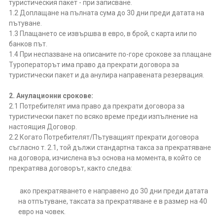
туристическия пакет - при записване.
1.2 Доплащане на пълната сума до 30 дни преди датата на
пътуване.
1.3 Плащането се извършва в евро, в брой, с карта или по
банков път.
1.4 При неспазване на описаните по-горе срокове за плащане
Туроператорът има право да прекрати договора за
туристически пакет и да анулира направената резервация.
2. Анулационни срокове:
2.1 Потребителят има право да прекрати договора за
туристически пакет по всяко време преди изпълнение на
настоящия Договор.
2.2 Когато Потребителят/Пътуващият прекрати договора
съгласно т. 2.1, той дължи стандартна такса за прекратяване
на договора, изчислена въз основа на момента, в който се
прекратява договорът, както следва:
ако прекратяването е направено до 30 дни преди датата
на отпътуване, таксата за прекратяване е в размер на 40
евро на човек.