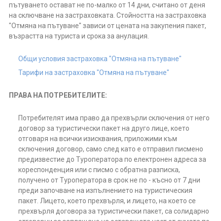
пътуването остават не по-малко от 14 дни, считано от деня
на сключване на застраховката. Стойността на застраховка
"Отмяна на пътуване" зависи от цената на закупения пакет,
възрастта на туриста и срока за анулация.
Общи условия застраховка "Отмяна на пътуване"
Тарифи на застраховка "Отмяна на пътуване"
ПРАВА НА ПОТРЕБИТЕЛИТЕ:
Потребителят има право да прехвърли сключения от него
договор за туристически пакет на друго лице, което
отговаря на всички изисквания, приложими към
сключения договор, само след като е отправил писмено
предизвестие до Туроператора по електронен адреса за
кореспонденция или с писмо с обратна разписка,
получено от Туроператора в срок не по - късно от 7 дни
преди започване на изпълнението на туристическия
пакет. Лицето, което прехвърля, и лицето, на което се
прехвърля договора за туристически пакет, са солидарно