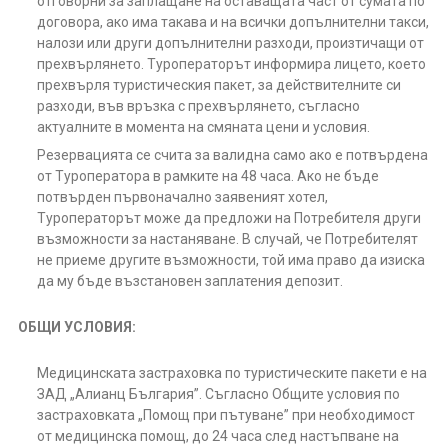
отговорни за заплащане на оставащата част от сумата по
договора, ако има такава и на всички допълнителни такси,
налози или други допълнителни разходи, произтичащи от
прехвърлянето. Туроператорът информира лицето, което
прехвърля туристическия пакет, за действителните си
разходи, във връзка с прехвърлянето, съгласно
актуалните в момента на смяната цени и условия.
Резервацията се счита за валидна само ако е потвърдена
от Туроператора в рамките на 48 часа. Ако не бъде
потвърден първоначално заявеният хотел,
Туроператорът може да предложи на Потребителя други
възможности за настаняване. В случай, че Потребителят
не приеме другите възможности, той има право да изиска
да му бъде възстановен заплатения депозит.
ОБЩИ УСЛОВИЯ:
Медицинската застраховка по туристическите пакети е на
ЗАД „Алианц България”. Съгласно Общите условия по
застраховката „Помощ при пътуване” при необходимост
от медицинска помощ, до 24 часа след настъпване на