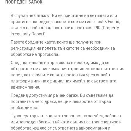
ПОВРЕДЕН БАГАЖ:
В случай че багажът Ви не пристигне на летището или
пристигне повреден, насочете се към гише Lost & Found,
където незабавно да попълните протокол PIR (Property
Irregularity Report).
Пазете бордните карти, които ще получите при
регистрация на полета, тъй като те са необходими за
обработка на протокола.
След попълване на протокола е необходимо да се
обърнете към авиокомпанията, осъществила съответния
полет, като заявите своята претенция чрез онлайн
платформа или на официалния имейл на съответната
авиокомпания.
Предвид допустимия ръчен багаж, Ви съветваме да
поставите в него дрехи, вещи и лекарства от първа
необходимост.
Туроператорът не носи отговорност за загубен, забавен
или повреден багаж, тъй като същият се транспортира и
обработва изцяло от съответната авиокомпания и