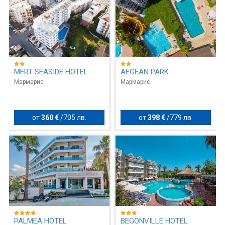
MERT SEASIDE HOTEL
AEGEAN PARK
Мармарис
Мармарис
от
360 €
/
705 лв.
от
398 €
/
779 лв.
PALMEA HOTEL
BEGONVILLE HOTEL