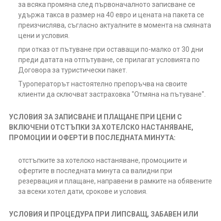
за всяка промяна след първоначалното записване се
удържа такса в размер на 40 евро и цената на пакета се
преизчислява, съгласно актуалните в момента на смяната
цени и условия.
при отказ от пътуване при оставащи по-малко от 30 дни
преди датата на отпътуване, се прилагат условията по
Договора за туристически пакет.
Туроператорът настоятелно препоръчва на своите
клиенти да сключват застраховка "Отмяна на пътуване".
УСЛОВИЯ ЗА ЗАПИСВАНЕ И ПЛАЩАНЕ ПРИ ЦЕНИ С
ВКЛЮЧЕНИ ОТСТЪПКИ ЗА ХОТЕЛСКО НАСТАНЯВАНЕ,
ПРОМОЦИИ И ОФЕРТИ В ПОСЛЕДНАТА МИНУТА:
отстъпките за хотелско настаняване, промоциите и
офертите в последната минута са валидни при
резервация и плащане, направени в рамките на обявените
за всеки хотел дати, срокове и условия.
УСЛОВИЯ И ПРОЦЕДУРА ПРИ ЛИПСВАЩ, ЗАБАВЕН ИЛИ