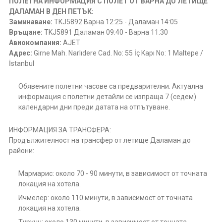
ПОЛЕТНА ИНФОРМАЦИЯ С ПОЛЕТ ОТ ВАРНА ДО ЛЕТИЩЕ
ДАЛАМАН В ДЕН ПЕТЪК:
Заминаване:
TKJ5892 Варна 12:25 - Даламан 14:05
Връщане:
TKJ5891 Даламан 09:40 - Варна 11:30
Авиокомпания:
AJET
Адрес:
Girne Mah. Narlıdere Cad. No: 55 İç Kapı No: 1 Maltepe /
İstanbul
Обявените полетни часове са предварителни. Актуална
информация с полетни детайли се изпраща 7 (седем)
календарни дни преди датата на отпътуване.
ИНФОРМАЦИЯ ЗА ТРАНСФЕРА:
Продължителност на трансфер от летище Даламан до
райони:
Мармарис: около 70 - 90 минути, в зависимост от точната
локация на хотела.
Ичмелер: около 110 минути, в зависимост от точната
локация на хотела.