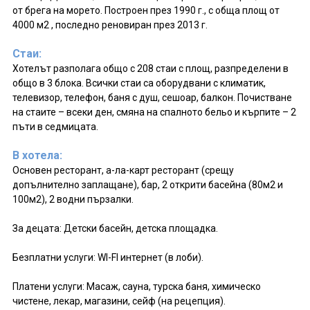
от брега на морето. Построен през 1990 г., с обща площ от
4000 м2 , последно реновиран през 2013 г.
Стаи:
Хотелът разполага общо с 208 стаи с площ, разпределени в
общо в 3 блока. Всички стаи са оборудвани с климатик,
телевизор, телефон, баня с душ, сешоар, балкон. Почистване
на стаите – всеки ден, смяна на спалното бельо и кърпите – 2
пъти в седмицата.
В хотела:
Основен ресторант, а-ла-карт ресторант (срещу
допълнително заплащане), бар, 2 открити басейна (80м2 и
100м2), 2 водни пързалки.
За децата: Детски басейн, детска площадка.
Безплатни услуги: WI-FI интернет (в лоби).
Платени услуги: Масаж, сауна, турска баня, химическо
чистене, лекар, магазини, сейф (на рецепция).