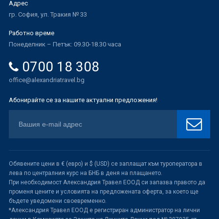
Адрес
гр. София, ул. Тракия № 33
Работно време
Понеделник – Петък: 09.30-18.30 часа
0700 18 308
office@alexandriatravel.bg
Абонирайте се за нашите актуални предложения!
Обявените цени в € (евро) и $ (USD) се заплащат към туроператора в
лева по централния курс на БНБ в деня на плащането.
При необходимост Александрия Травел ЕООД си запазва правото да
променя цените и условията на предложената оферта, за което ще
бъдете уведомени своевременно.
*Александрия Травел ЕООД е регистриран администратор на лични