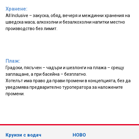
Хранене:
All Inclusive – закуска, обяд, вечеря и междинни хранения на
шведска маса; алкохолни и безалкохолни напитки местно
производство без лимит.
Плаж:
Градски, пясъчен – чадъри и шезлонги на плажа – срещу
заплащане, а при басейна – безплатно.
Хотелът има право да прави промени в концепцията, без да
уведомява предварително туроператора за наложените
промени.
Круизи с водач
НОВО