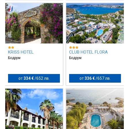
KRISS HOTEL
CLUB HOTEL FLORA
Бодрум
Бодрум
от
334 €
/
652 лв.
от
336 €
/
657 лв.