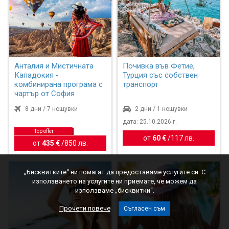
Анталия и Мистичната
Почивка във Фетие,
Кападокия -
Турция със собствен
комбинирана програма с
транспорт
чартър от София
8 дни / 7 нощувки
2 дни / 1 нощувки
дата: 25.10.2026 г.
Top offer
от
60 €
/
117 лв.
от
435 €
/
850 лв.
„Бисквитките“ ни помагат да предоставяме услугите си. С
използването на услугите ни приемате, че можем да
използваме „бисквитки“.
Прочети повече
Съгласен съм