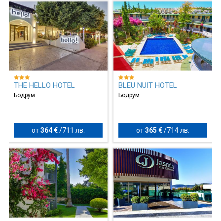
THE HELLO HOTEL
BLEU NUIT HOTEL
Бодрум
Бодрум
от
364 €
/
711 лв.
от
365 €
/
714 лв.