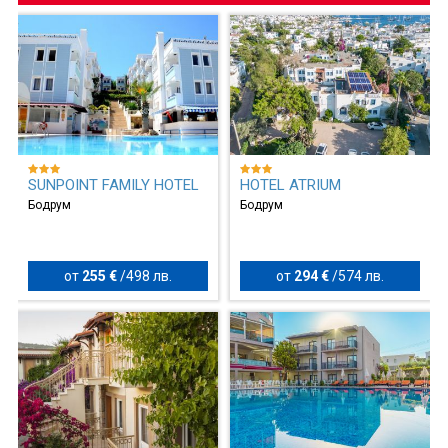
SUNPOINT FAMILY HOTEL
HOTEL ATRIUM
Бодрум
Бодрум
от
255 €
/
498 лв.
от
294 €
/
574 лв.