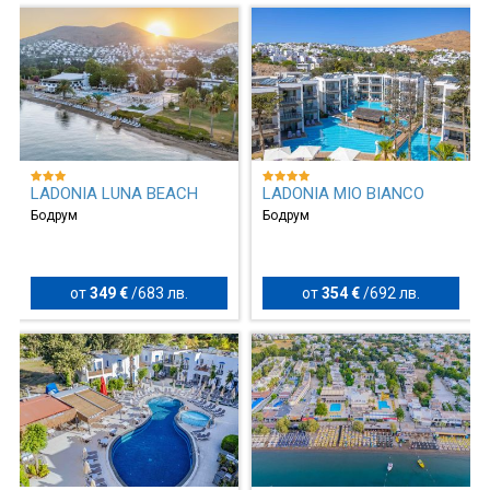
LADONIA LUNA BEACH
LADONIA MIO BIANCO
Бодрум
Бодрум
от
349 €
/
683 лв.
от
354 €
/
692 лв.