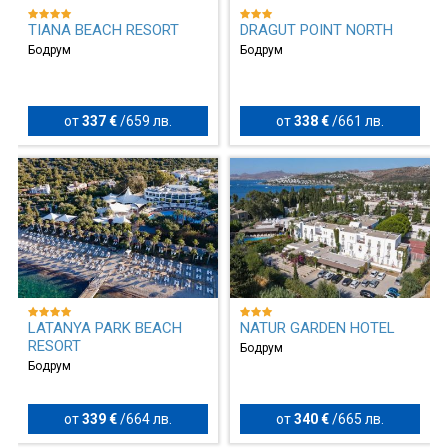
TIANA BEACH RESORT
DRAGUT POINT NORTH
Бодрум
Бодрум
от
337 €
/
659 лв.
от
338 €
/
661 лв.
LATANYA PARK BEACH
NATUR GARDEN HOTEL
RESORT
Бодрум
Бодрум
от
339 €
/
664 лв.
от
340 €
/
665 лв.