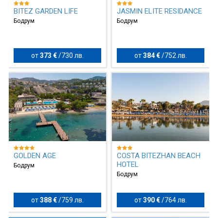
BITEZ GARDEN LIFE
JASMIN ELITE RESIDANCE
Бодрум
Бодрум
от
373 €
/
730 лв.
от
384 €
/
752 лв.
GOLDEN AGE
COSTA BITEZHAN BEACH
HOTEL
Бодрум
Бодрум
от
388 €
/
759 лв.
от
390 €
/
764 лв.