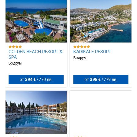
GOLDEN BEACH RESORT &
KADIKALE RESORT
SPA
Бодрум
Бодрум
от
394 €
/
770 лв.
от
398 €
/
779 лв.