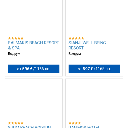
SALMAKIS BEACH RESORT
SIANJI WELL BEING
& SPA
RESORT
Бодрум
Бодрум
от
596 €
/
1166 лв.
от
597 €
/
1168 лв.
SUUM BEACH BODRUM
RAMMOS HOTEL