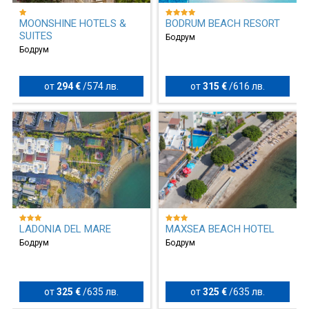
MOONSHINE HOTELS &
BODRUM BEACH RESORT
SUITES
Бодрум
Бодрум
от
294 €
/
574 лв.
от
315 €
/
616 лв.
LADONIA DEL MARE
MAXSEA BEACH HOTEL
Бодрум
Бодрум
от
325 €
/
635 лв.
от
325 €
/
635 лв.