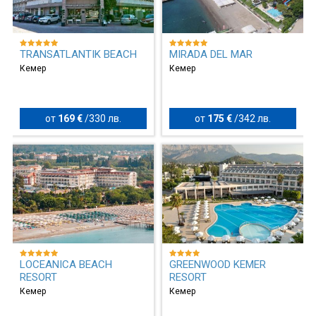
TRANSATLANTIK BEACH
MIRADA DEL MAR
Кемер
Кемер
от
169 €
/
330 лв.
от
175 €
/
342 лв.
LOCEANICA BEACH
GREENWOOD KEMER
RESORT
RESORT
Кемер
Кемер