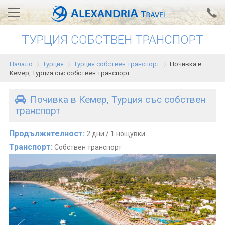
ТУРЦИЯ СОБСТВЕН ТРАНСПОРТ
Вход за агенти
Проверка на резервация
Начало
Турция
Турция собствен транспорт
Почивка в
АЛЕКСАНДРИЯ хотели
Кемер, Турция със собствен транспорт
Тунис
Почивка в Кемер, Турция със собствен
транспорт
Турция
Гърция
Продължителност:
2 дни / 1 нощувки
Транспорт:
Собствен транспорт
Египет
Екскурзии
0700 18 308
Запитване