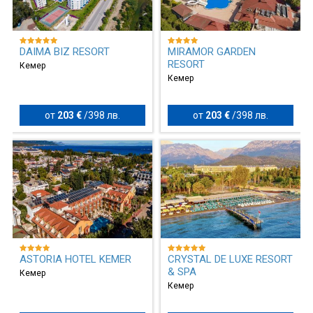
DAIMA BIZ RESORT
MIRAMOR GARDEN
RESORT
Кемер
Кемер
от
203 €
/
398 лв.
от
203 €
/
398 лв.
ASTORIA HOTEL KEMER
CRYSTAL DE LUXE RESORT
& SPA
Кемер
Кемер