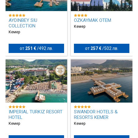
AYDINBEY SIU
OZKAYMAK OTEM
COLLECTION
Кемер
Кемер
от
251 €
/
492 лв.
от
257 €
/
502 лв.
IMPERIAL TURKIZ RESORT
SWANDOR HOTELS &
HOTEL
RESORTS KEMER
Кемер
Кемер