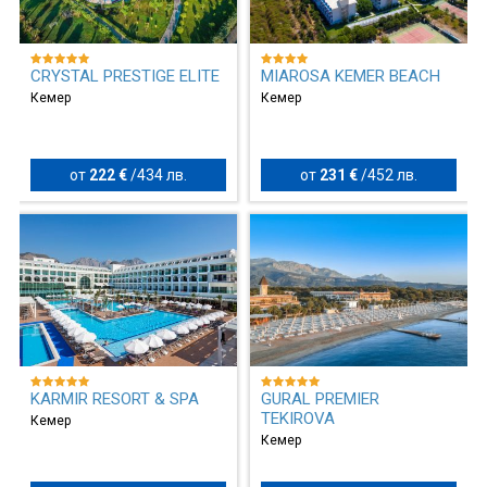
CRYSTAL PRESTIGE ELITE
MIAROSA KEMER BEACH
Кемер
Кемер
от
222 €
/
434 лв.
от
231 €
/
452 лв.
KARMIR RESORT & SPA
GURAL PREMIER
TEKIROVA
Кемер
Кемер