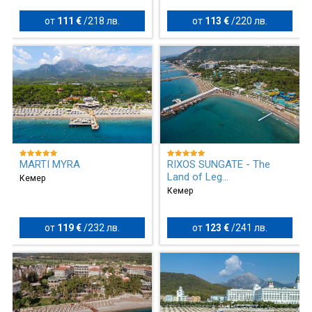
от
111 €
/
218 лв.
от
113 €
/
220 лв.
MARTI MYRA
RIXOS SUNGATE - The
Land of Leg...
Кемер
Кемер
от
119 €
/
232 лв.
от
123 €
/
241 лв.