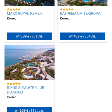
MAXX ROYAL KEMER
RAI PREMIUM TEKIROVA
Кемер
Кемер
от
389 €
/
761 лв.
от
437 €
/
854 лв.
RIXOS SUNGATE CLUB
DIAMOND
Кемер
от
609 €
/
1190 лв.