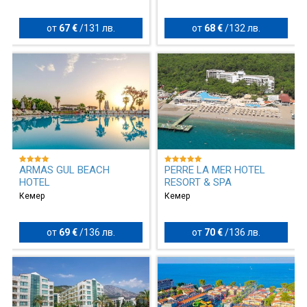
от
67 €
/
131 лв.
от
68 €
/
132 лв.
ARMAS GUL BEACH
PERRE LA MER HOTEL
HOTEL
RESORT & SPA
Кемер
Кемер
от
69 €
/
136 лв.
от
70 €
/
136 лв.