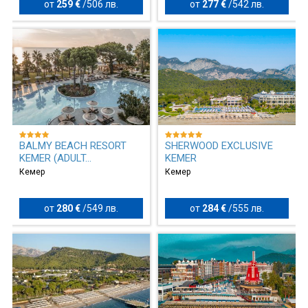
от
259 €
/
506 лв.
от
277 €
/
542 лв.
BALMY BEACH RESORT
SHERWOOD EXCLUSIVE
KEMER (ADULT...
KEMER
Кемер
Кемер
от
280 €
/
549 лв.
от
284 €
/
555 лв.