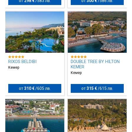
от
298 €
/
583 лв.
от
300 €
/
586 лв.
RIXOS BELDIBI
DOUBLE TREE BY HILTON
KEMER
Кемер
Кемер
от
310 €
/
605 лв.
от
315 €
/
615 лв.