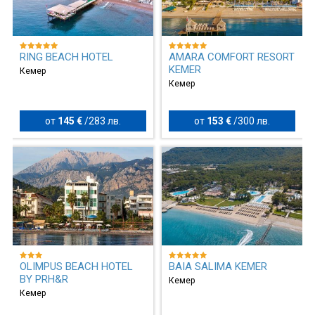
RING BEACH HOTEL
AMARA COMFORT RESORT
KEMER
Кемер
Кемер
от
145 €
/
283 лв.
от
153 €
/
300 лв.
OLIMPUS BEACH HOTEL
BAIA SALIMA KEMER
BY PRH&R
Кемер
Кемер