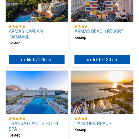
ARMAS KAPLAN
ARMAS BEACH RESORT
PARADISE
Кемер
Кемер
от
65 €
/
126 лв.
от
67 €
/
130 лв.
TRANSATLANTIK HOTEL
L'ANCORA BEACH
SPA
Кемер
Кемер