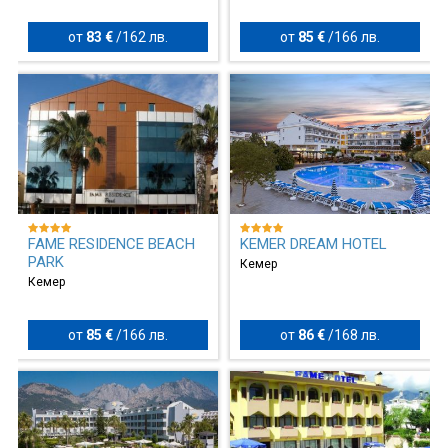
от
83 €
/
162 лв.
от
85 €
/
166 лв.
FAME RESIDENCE BEACH
KEMER DREAM HOTEL
PARK
Кемер
Кемер
от
85 €
/
166 лв.
от
86 €
/
168 лв.