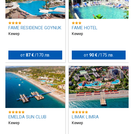
FAME RESIDENCE GOYNUK
FAME HOTEL
Кемер
Кемер
от
87 €
/
170 лв.
от
90 €
/
175 лв.
EMELDA SUN CLUB
LIMAK LIMRA
Кемер
Кемер