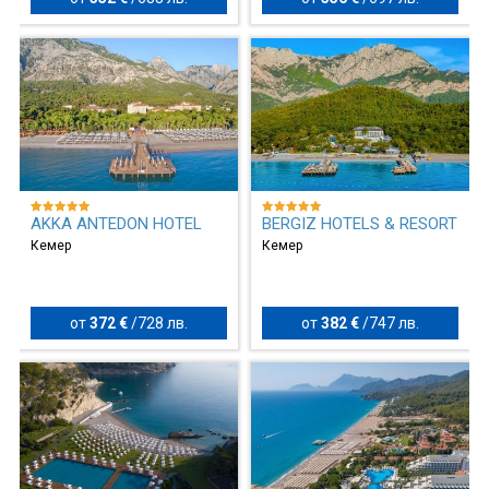
AKKA ANTEDON HOTEL
BERGIZ HOTELS & RESORT
Кемер
Кемер
от
372 €
/
728 лв.
от
382 €
/
747 лв.