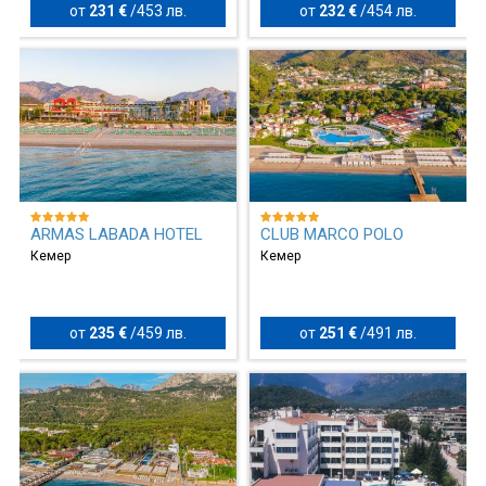
от
231 €
/
453 лв.
от
232 €
/
454 лв.
ARMAS LABADA HOTEL
CLUB MARCO POLO
Кемер
Кемер
от
235 €
/
459 лв.
от
251 €
/
491 лв.