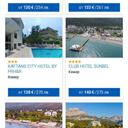
от
130 €
/
254 лв.
от
133 €
/
261 лв.
KAFTANS CITY HOTEL BY
CLUB HOTEL SUNBEL
PRH&R
Кемер
Кемер
от
138 €
/
270 лв.
от
140 €
/
275 лв.