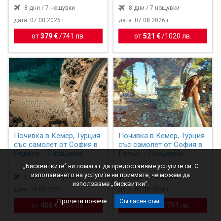
8 дни / 7 нощувки
8 дни / 7 нощувки
дата: 07.08.2026 г.
дата: 07.08.2026 г.
от
379 €
/
741 лв.
от
521 €
/
1020 лв.
Почивка в Кемер, Турция
Почивка в Кемер, Турция
със самолет от София в
със самолет от София в
Неделя - 7 нощувки
Петък - 7 нощувки
„Бисквитките“ ни помагат да предоставяме услугите си. С
използването на услугите ни приемате, че можем да
8 дни / 7 нощувки
8 дни / 7 нощувки
използваме „бисквитки“.
дата: 09.08.2026 г.
дата: 07.08.2026 г.
Прочети повече
Съгласен съм
от
406 €
/
794 лв.
от
406 €
/
794 лв.