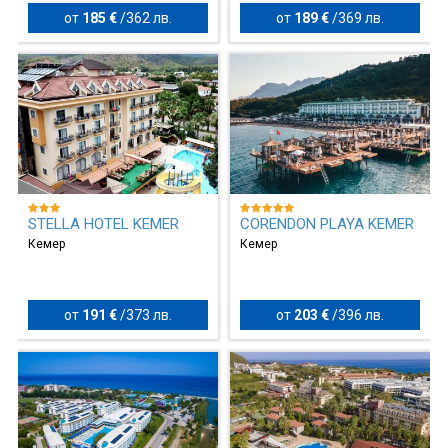
от
185 €
/
362 лв.
от
189 €
/
369 лв.
STELLA HOTEL KEMER
CORENDON PLAYA KEMER
Кемер
Кемер
от
191 €
/
373 лв.
от
203 €
/
396 лв.