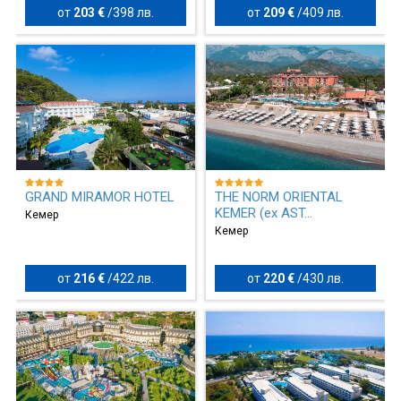
от
203 €
/
398 лв.
от
209 €
/
409 лв.
GRAND MIRAMOR HOTEL
THE NORM ORIENTAL
KEMER (ex AST...
Кемер
Кемер
от
216 €
/
422 лв.
от
220 €
/
430 лв.