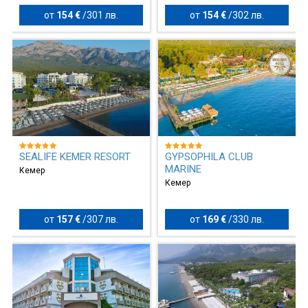
от
154 €
/
301 лв.
от
154 €
/
302 лв.
SEALIFE KEMER RESORT
GYPSOPHILA CLUB
MARINE
Кемер
Кемер
от
157 €
/
307 лв.
от
169 €
/
330 лв.