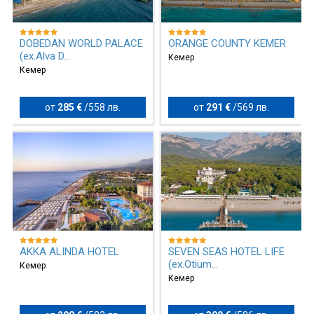
DOBEDAN WORLD PALACE
ORANGE COUNTY KEMER
(ex.Alva D...
Кемер
Кемер
от
285 €
/
558 лв.
от
291 €
/
569 лв.
AKKA ALINDA HOTEL
SEVEN SEAS HOTEL LIFE
(ex.Otium...
Кемер
Кемер