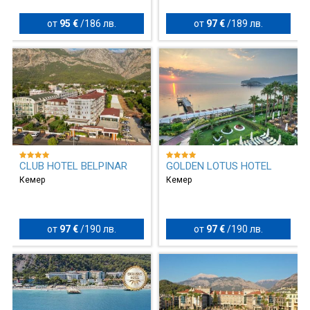
от
95 €
/
186 лв.
от
97 €
/
189 лв.
CLUB HOTEL BELPINAR
GOLDEN LOTUS HOTEL
Кемер
Кемер
от
97 €
/
190 лв.
от
97 €
/
190 лв.