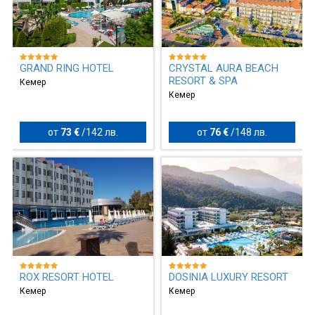
GRAND RING HOTEL
CRYSTAL AURA BEACH
RESORT & SPA
Кемер
Кемер
от
73 €
/
142 лв.
от
76 €
/
148 лв.
ROX RESORT HOTEL
DOSINIA LUXURY RESORT
Кемер
Кемер