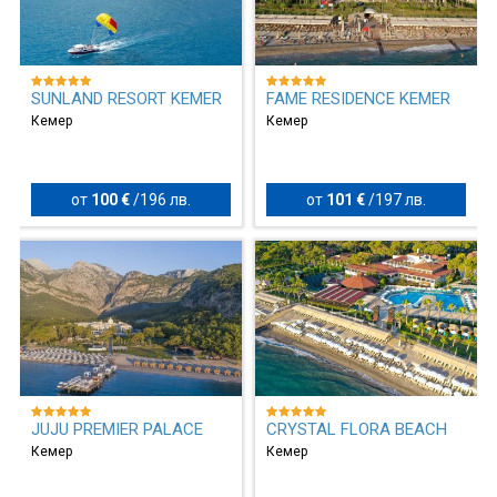
SUNLAND RESORT KEMER
FAME RESIDENCE KEMER
Кемер
Кемер
от
100 €
/
196 лв.
от
101 €
/
197 лв.
JUJU PREMIER PALACE
CRYSTAL FLORA BEACH
Кемер
Кемер