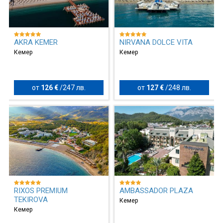
AKRA KEMER
NIRVANA DOLCE VITA
Кемер
Кемер
от
126 €
/
247 лв.
от
127 €
/
248 лв.
RIXOS PREMIUM
AMBASSADOR PLAZA
TEKIROVA
Кемер
Кемер