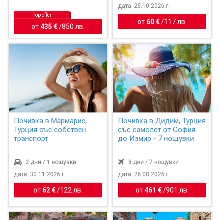
дата: 25.10.2026 г.
Top offer
от
60 €
/
117 лв.
от
435 €
/
850 лв.
Почивка в Мармарис,
Почивка в Дидим, Турция
Турция със собствен
със самолет от София
транспорт
до Измир - 7 нощувки
2 дни / 1 нощувки
8 дни / 7 нощувки
дата: 30.11.2026 г.
дата: 26.08.2026 г.
от
62 €
/
122 лв.
от
461 €
/
901 лв.