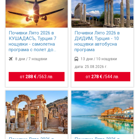
Почивки Лято 2026 в
Почивки Лято 2026 в
КУШАДАСЪ, Турция 7
ДИДИМ, Турция - 10
нощувки - самолетна
нощувки автобусна
програма с полет до
програма
Измир
8 дни / 7 нощувки
13 дни / 10 нощувки
дата: 25.08.2026 г.
от
288 €
/
563 лв.
от
278 €
/
544 лв.