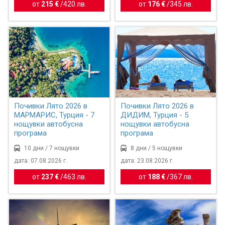
от
215 €
/
420 лв.
от
176 €
/
345 лв.
Почивки Лято 2026 в
Почивки Лято 2026 в
МАРМАРИС, Турция - 7
ДИДИМ, Турция - 5
нощувки автобусна
нощувки автобусна
програма
програма
10 дни / 7 нощувки
8 дни / 5 нощувки
дата: 07.08.2026 г.
дата: 23.08.2026 г.
от
237 €
/
463 лв.
от
188 €
/
367 лв.