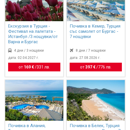
Екскурзия в Турция -
Почивка в Кемер, Турция
Фестивал на лалетата -
със самолет от Бургас -
Истанбул /3 нощувки/от
7 нощувки
Варна и Бургас
4 дни / 3 нощувки
8 дни / 7 нощувки
дата: 02.04.2027 г.
дата: 27.08.2026 г.
от
169 €
/
331 лв.
от
397 €
/
776 лв.
Почивка в Алания,
Почивка в Белек, Турция