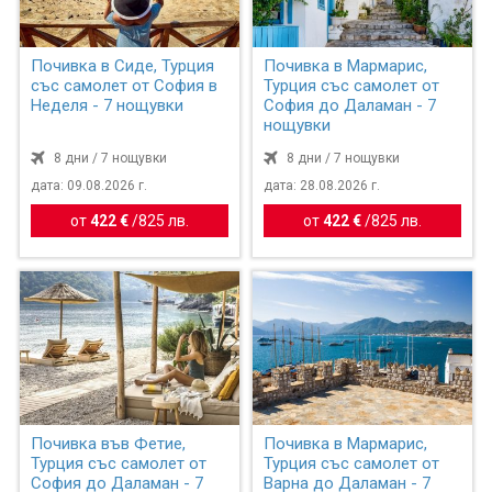
Почивка в Сиде, Турция
Почивка в Мармарис,
със самолет от София в
Турция със самолет от
Неделя - 7 нощувки
София до Даламан - 7
нощувки
8 дни / 7 нощувки
8 дни / 7 нощувки
дата: 09.08.2026 г.
дата: 28.08.2026 г.
от
422 €
/
825 лв.
от
422 €
/
825 лв.
Почивка във Фетие,
Почивка в Мармарис,
Турция със самолет от
Турция със самолет от
София до Даламан - 7
Варна до Даламан - 7