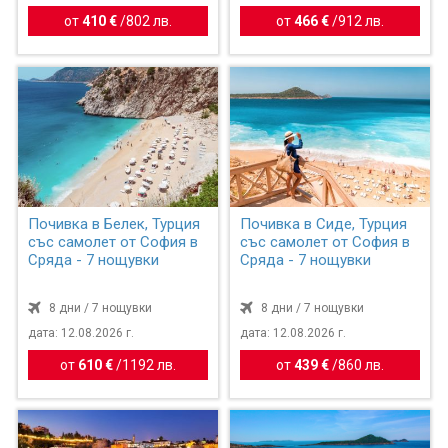
от
410 €
/
802 лв.
от
466 €
/
912 лв.
Почивка в Белек, Турция
Почивка в Сиде, Турция
със самолет от София в
със самолет от София в
Сряда - 7 нощувки
Сряда - 7 нощувки
8 дни / 7 нощувки
8 дни / 7 нощувки
дата: 12.08.2026 г.
дата: 12.08.2026 г.
от
610 €
/
1192 лв.
от
439 €
/
860 лв.