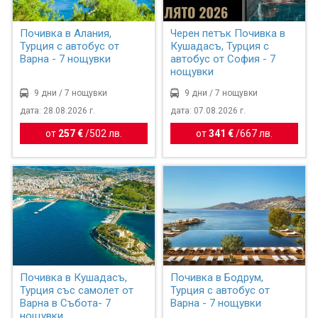
Почивка в Алания,
Черен петък Почивка в
Турция с автобус от
Кушадасъ, Турция с
Варна - 7 нощувки
автобус от София - 7
нощувки
9 дни / 7 нощувки
9 дни / 7 нощувки
дата: 28.08.2026 г.
дата: 07.08.2026 г.
от
257 €
/
502 лв.
от
341 €
/
667 лв.
Почивка в Кушадасъ,
Почивка в Бодрум,
Турция със самолет от
Турция с автобус от
Варна в Събота- 7
Варна - 7 нощувки
нощувки