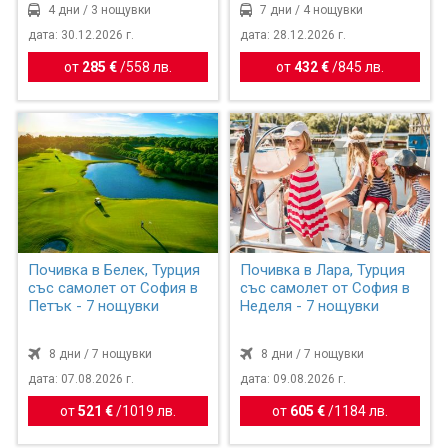
4 дни / 3 нощувки
7 дни / 4 нощувки
дата: 30.12.2026 г.
дата: 28.12.2026 г.
от
285 €
/
558 лв.
от
432 €
/
845 лв.
Почивка в Белек, Турция
Почивка в Лара, Турция
със самолет от София в
със самолет от София в
Петък - 7 нощувки
Неделя - 7 нощувки
8 дни / 7 нощувки
8 дни / 7 нощувки
дата: 07.08.2026 г.
дата: 09.08.2026 г.
от
521 €
/
1019 лв.
от
605 €
/
1184 лв.