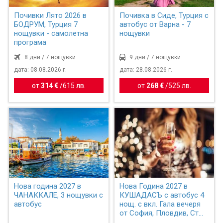
Почивки Лято 2026 в
Почивка в Сиде, Турция с
БОДРУМ, Турция 7
автобус от Варна - 7
нощувки - самолетна
нощувки
програма
8 дни / 7 нощувки
9 дни / 7 нощувки
дата: 08.08.2026 г.
дата: 28.08.2026 г.
от
314 €
/
615 лв.
от
268 €
/
525 лв.
Нова година 2027 в
Нова Година 2027 в
ЧАНАККАЛЕ, 3 нощувки с
КУШАДАСЪ с автобус 4
автобус
нощ. с вкл. Гала вечеря
от София, Пловдив, Ст...