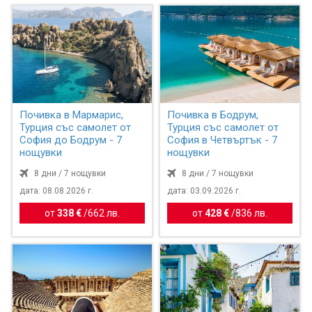
Почивка в Мармарис,
Почивка в Бодрум,
Турция със самолет от
Турция със самолет от
София до Бодрум - 7
София в Четвъртък - 7
нощувки
нощувки
8 дни / 7 нощувки
8 дни / 7 нощувки
дата: 08.08.2026 г.
дата: 03.09.2026 г.
от
338 €
/
662 лв.
от
428 €
/
836 лв.