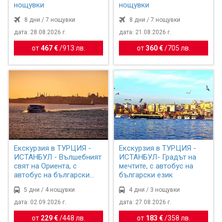
нощувки
нощувки
8 дни / 7 нощувки
8 дни / 7 нощувки
дата: 28.08.2026 г.
дата: 21.08.2026 г.
от
467 €
/
913 лв.
от
360 €
/
705 лв.
Екскурзия в ТУРЦИЯ -
Екскурзия в ТУРЦИЯ -
ИСТАНБУЛ - Вълшебният
ИСТАНБУЛ- Градът на
свят на Ориента, с
мечтите, с автобус на
автобус на български
български език
ез...
5 дни / 4 нощувки
4 дни / 3 нощувки
дата: 02.09.2026 г.
дата: 27.08.2026 г.
от
229 €
/
448 лв.
от
183 €
/
358 лв.