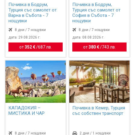
Почивка в Бодрум,
Почивка в Бодрум,
Турция със самолет от
Турция със самолет от
Варна в Събота - 7
София в Събота - 7
нощувки
нощувки
8 дни / 7 нощувки
8 дни / 7 нощувки
дата: 29.08.2026 г.
дата: 08.08.2026 г.
от
352 €
/
687 лв.
от
380 €
/
743 лв.
КАПАДОКИЯ –
Почивка в Кемер, Турция
МИСТИКА И ЧАР
със собствен транспорт
8 дни / 7 нощувки
2 дни / 1 нощувки