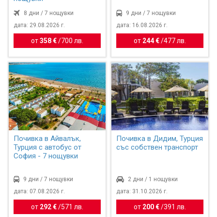
8 дни / 7 нощувки
9 дни / 7 нощувки
дата: 29.08.2026 г.
дата: 16.08.2026 г.
от
358 €
/
700 лв.
от
244 €
/
477 лв.
Почивка в Айвалък,
Почивка в Дидим, Турция
Турция с автобус от
със собствен транспорт
София - 7 нощувки
9 дни / 7 нощувки
2 дни / 1 нощувки
дата: 07.08.2026 г.
дата: 31.10.2026 г.
от
292 €
/
571 лв.
от
200 €
/
391 лв.