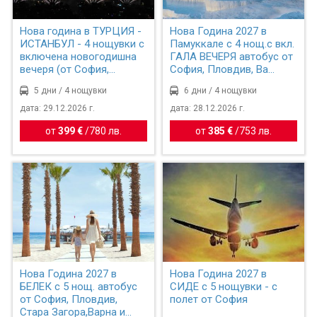
Нова година в ТУРЦИЯ -
Нова Година 2027 в
ИСТАНБУЛ - 4 нощувки с
Памуккале с 4 нощ.с вкл.
включена новогодишна
ГАЛА ВЕЧЕРЯ автобус от
вечеря (от София,...
София, Пловдив, Ва...
5 дни / 4 нощувки
6 дни / 4 нощувки
дата: 29.12.2026 г.
дата: 28.12.2026 г.
от
399 €
/
780 лв.
от
385 €
/
753 лв.
Нова Година 2027 в
Нова Година 2027 в
БЕЛЕК с 5 нощ. автобус
СИДЕ с 5 нощувки - с
от София, Пловдив,
полет от София
Стара Загора,Варна и