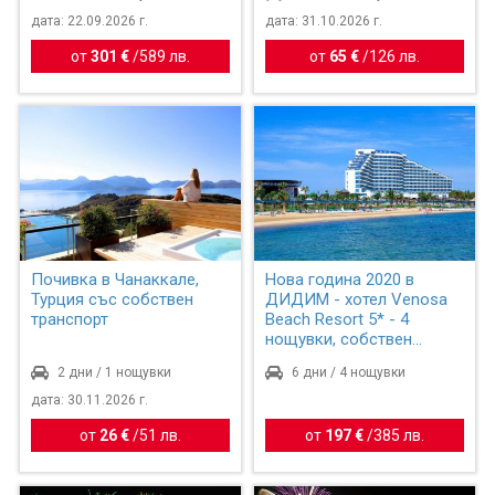
дата: 22.09.2026 г.
дата: 31.10.2026 г.
от
301 €
/
589 лв.
от
65 €
/
126 лв.
Почивка в Чанаккале,
Нова година 2020 в
Турция със собствен
ДИДИМ - хотел Venosa
транспорт
Beach Resort 5* - 4
нощувки, собствен
транспо...
2 дни / 1 нощувки
6 дни / 4 нощувки
дата: 30.11.2026 г.
от
26 €
/
51 лв.
от
197 €
/
385 лв.