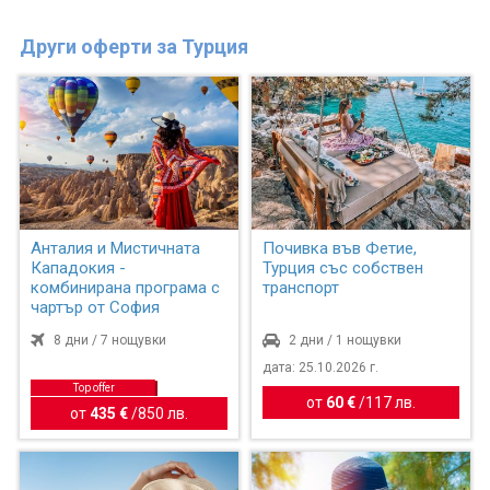
Други оферти за Турция
Анталия и Мистичната
Почивка във Фетие,
Кападокия -
Турция със собствен
комбинирана програма с
транспорт
чартър от София
8 дни / 7 нощувки
2 дни / 1 нощувки
дата: 25.10.2026 г.
Top offer
от
60 €
/
117 лв.
от
435 €
/
850 лв.