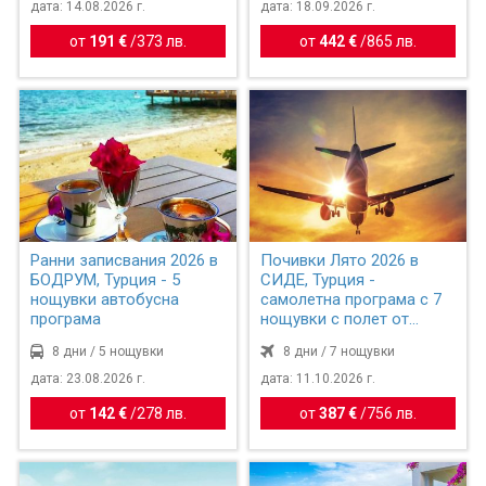
дата: 14.08.2026 г.
дата: 18.09.2026 г.
от
191 €
/
373 лв.
от
442 €
/
865 лв.
Ранни записвания 2026 в
Почивки Лято 2026 в
БОДРУМ, Турция - 5
СИДЕ, Турция -
нощувки автобусна
самолетна програма с 7
програма
нощувки с полет от
София
8 дни / 5 нощувки
8 дни / 7 нощувки
дата: 23.08.2026 г.
дата: 11.10.2026 г.
от
142 €
/
278 лв.
от
387 €
/
756 лв.