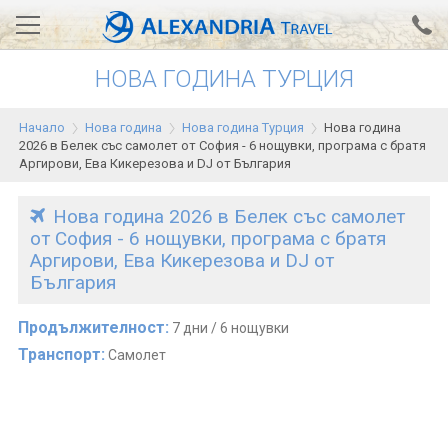
НОВА ГОДИНА ТУРЦИЯ
Вход за агенти
Проверка на резервация
Начало
Нова година
Нова година Турция
Нова година
АЛЕКСАНДРИЯ хотели
2026 в Белек със самолет от София - 6 нощувки, програма с братя
Аргирови, Ева Кикерезова и DJ от България
Тунис
Нова година 2026 в Белек със самолет
Турция
от София - 6 нощувки, програма с братя
Аргирови, Ева Кикерезова и DJ от
Гърция
България
Египет
Продължителност:
7 дни / 6 нощувки
Екскурзии
Транспорт:
Самолет
0700 18 308
Запитване