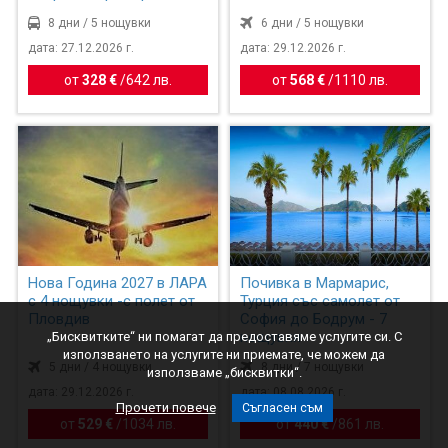
Бур...
8 дни / 5 нощувки
6 дни / 5 нощувки
дата: 27.12.2026 г.
дата: 29.12.2026 г.
от
328 €
/
642 лв.
от
568 €
/
1110 лв.
Нова Година 2027 в ЛАРА
Почивка в Мармарис,
с 4 нощувки -с полет от
Турция със самолет от
Пловдив
София до Бодрум - 7
нощувки
„Бисквитките“ ни помагат да предоставяме услугите си. С
използването на услугите ни приемате, че можем да
5 дни / 4 нощувки
8 дни / 7 нощувки
използваме „бисквитки“.
дата: 29.12.2026 г.
дата: 08.08.2026 г.
Прочети повече
Съгласен съм
от
529 €
/
1034 лв.
от
440 €
/
861 лв.