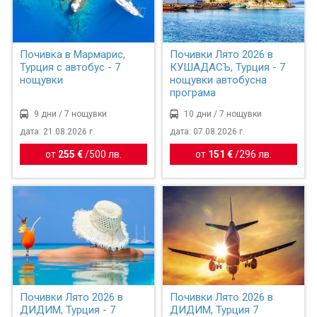
Почивка в Мармарис,
Почивки Лято 2026 в
Турция с автобус - 7
КУШАДАСЪ, Турция - 7
нощувки
нощувки автобусна
програма
9 дни / 7 нощувки
10 дни / 7 нощувки
дата: 21.08.2026 г.
дата: 07.08.2026 г.
от
255 €
/
500 лв.
от
151 €
/
296 лв.
Почивки Лято 2026 в
Почивки Лято 2026 в
ДИДИМ, Турция - 7
ДИДИМ, Турция 7