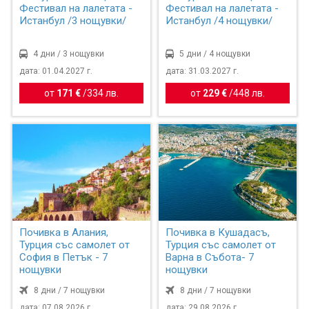
Фестивал на лалетата -
Фестивал на лалетата -
Истанбул /3 нощувки/
Истанбул /4 нощувки/
4 дни / 3 нощувки
5 дни / 4 нощувки
дата: 01.04.2027 г.
дата: 31.03.2027 г.
от
171 €
/
334 лв.
от
229 €
/
448 лв.
Почивка в Алания,
Почивка в Кушадасъ,
Турция със самолет от
Турция със самолет от
София в Петък - 7
Варна в Събота- 7
нощувки
нощувки
8 дни / 7 нощувки
8 дни / 7 нощувки
дата: 07.08.2026 г.
дата: 29.08.2026 г.