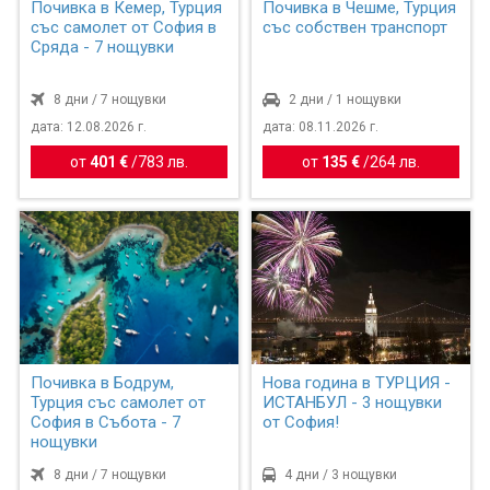
Почивка в Кемер, Турция
Почивка в Чешме, Турция
със самолет от София в
със собствен транспорт
Сряда - 7 нощувки
8 дни / 7 нощувки
2 дни / 1 нощувки
дата: 12.08.2026 г.
дата: 08.11.2026 г.
от
401 €
/
783 лв.
от
135 €
/
264 лв.
Почивка в Бодрум,
Нова година в ТУРЦИЯ -
Турция със самолет от
ИСТАНБУЛ - 3 нощувки
София в Събота - 7
от София!
нощувки
8 дни / 7 нощувки
4 дни / 3 нощувки