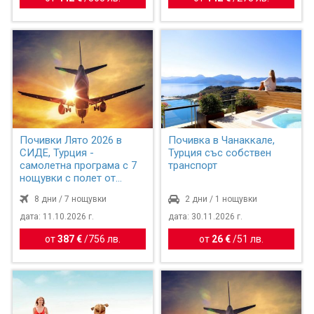
Почивки Лято 2026 в
Почивка в Чанаккале,
СИДЕ, Турция -
Турция със собствен
самолетна програма с 7
транспорт
нощувки с полет от
София
8 дни / 7 нощувки
2 дни / 1 нощувки
дата: 11.10.2026 г.
дата: 30.11.2026 г.
от
387 €
/
756 лв.
от
26 €
/
51 лв.