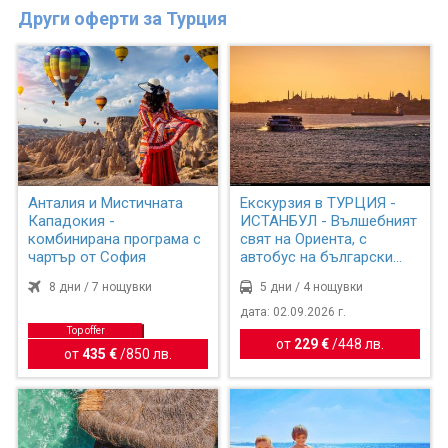
Други оферти за Турция
Анталия и Мистичната
Екскурзия в ТУРЦИЯ -
Кападокия -
ИСТАНБУЛ - Вълшебният
комбинирана програма с
свят на Ориента, с
чартър от София
автобус на български
ез...
8 дни / 7 нощувки
5 дни / 4 нощувки
дата: 02.09.2026 г.
Top offer
от
229 €
/
448 лв.
от
435 €
/
850 лв.