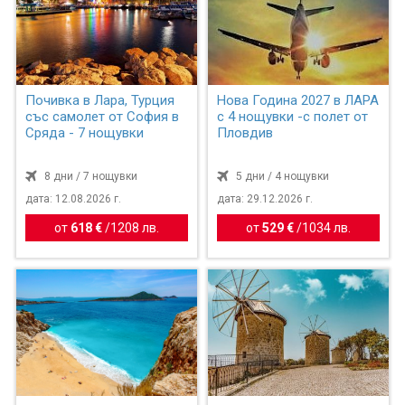
Почивка в Лара, Турция
Нова Година 2027 в ЛАРА
със самолет от София в
с 4 нощувки -с полет от
Сряда - 7 нощувки
Пловдив
8 дни / 7 нощувки
5 дни / 4 нощувки
дата: 12.08.2026 г.
дата: 29.12.2026 г.
от
618 €
/
1208 лв.
от
529 €
/
1034 лв.