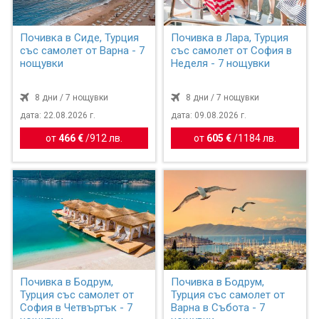
Почивка в Сиде, Турция
Почивка в Лара, Турция
със самолет от Варна - 7
със самолет от София в
нощувки
Неделя - 7 нощувки
8 дни / 7 нощувки
8 дни / 7 нощувки
дата: 22.08.2026 г.
дата: 09.08.2026 г.
от
466 €
/
912 лв.
от
605 €
/
1184 лв.
Почивка в Бодрум,
Почивка в Бодрум,
Турция със самолет от
Турция със самолет от
София в Четвъртък - 7
Варна в Събота - 7