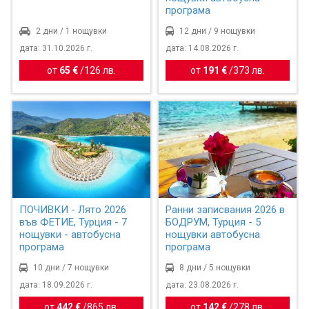
програма
2 дни / 1 нощувки
12 дни / 9 нощувки
дата: 31.10.2026 г.
дата: 14.08.2026 г.
от
65 €
/
126 лв.
от
191 €
/
373 лв.
ПОЧИВКИ - Лято 2026
Ранни записвания 2026 в
във ФЕТИЕ, Турция - 7
БОДРУМ, Турция - 5
нощувки - автобусна
нощувки автобусна
програма
програма
10 дни / 7 нощувки
8 дни / 5 нощувки
дата: 18.09.2026 г.
дата: 23.08.2026 г.
от
442 €
/
865 лв.
от
142 €
/
278 лв.