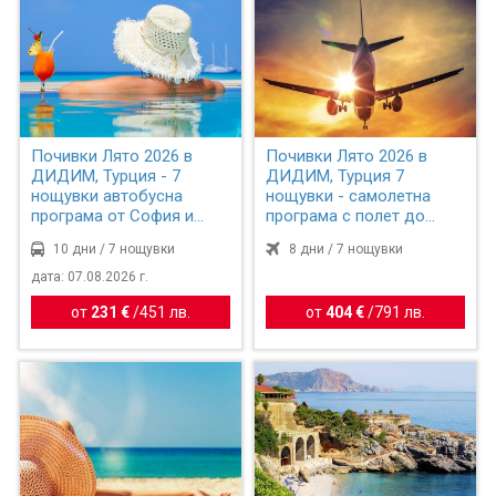
Почивки Лято 2026 в
Почивки Лято 2026 в
ДИДИМ, Турция - 7
ДИДИМ, Турция 7
нощувки автобусна
нощувки - самолетна
програма от София и
програма с полет до
Пловдив
Измир
10 дни / 7 нощувки
8 дни / 7 нощувки
дата: 07.08.2026 г.
от
231 €
/
451 лв.
от
404 €
/
791 лв.