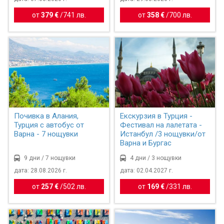
от
379 €
/
741 лв.
от
358 €
/
700 лв.
Почивка в Алания,
Екскурзия в Турция -
Турция с автобус от
Фестивал на лалетата -
Варна - 7 нощувки
Истанбул /3 нощувки/от
Варна и Бургас
9 дни / 7 нощувки
4 дни / 3 нощувки
дата: 28.08.2026 г.
дата: 02.04.2027 г.
от
257 €
/
502 лв.
от
169 €
/
331 лв.