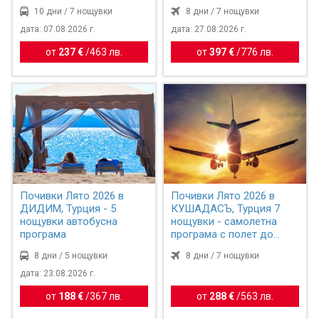
10 дни / 7 нощувки
8 дни / 7 нощувки
дата: 07.08.2026 г.
дата: 27.08.2026 г.
от
237 €
/
463 лв.
от
397 €
/
776 лв.
Почивки Лято 2026 в
Почивки Лято 2026 в
ДИДИМ, Турция - 5
КУШАДАСЪ, Турция 7
нощувки автобусна
нощувки - самолетна
програма
програма с полет до
Измир
8 дни / 5 нощувки
8 дни / 7 нощувки
дата: 23.08.2026 г.
от
188 €
/
367 лв.
от
288 €
/
563 лв.