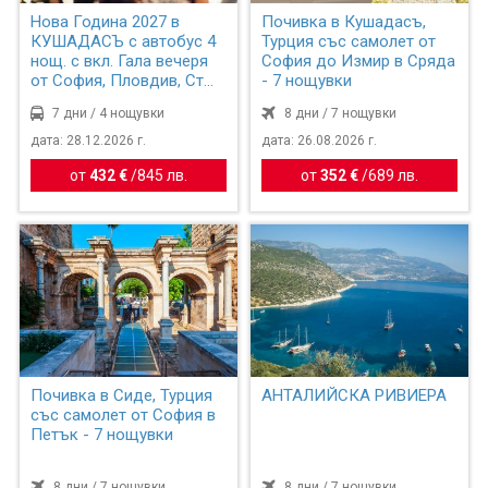
Нова Година 2027 в
Почивка в Кушадасъ,
КУШАДАСЪ с автобус 4
Турция със самолет от
нощ. с вкл. Гала вечеря
София до Измир в Сряда
от София, Пловдив, Ст...
- 7 нощувки
7 дни / 4 нощувки
8 дни / 7 нощувки
дата: 28.12.2026 г.
дата: 26.08.2026 г.
от
432 €
/
845 лв.
от
352 €
/
689 лв.
Почивка в Сиде, Турция
АНТАЛИЙСКА РИВИЕРА
със самолет от София в
Петък - 7 нощувки
8 дни / 7 нощувки
8 дни / 7 нощувки