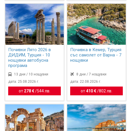
Почивки Лято 2026 в
Почивка в Кемер, Турция
ДИДИМ, Турция - 10
със самолет от Варна - 7
нощувки автобусна
нощувки
програма
13 дни / 10 нощувки
8 дни / 7 нощувки
дата: 25.08.2026 г.
дата: 22.08.2026 г.
от
278 €
/
544 лв.
от
410 €
/
802 лв.