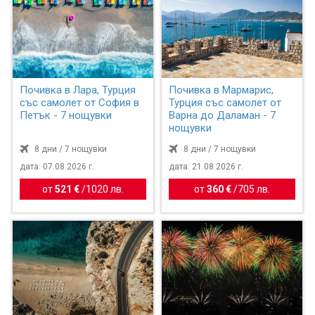
Почивка в Лара, Турция
Почивка в Мармарис,
със самолет от София в
Турция със самолет от
Петък - 7 нощувки
Варна до Даламан - 7
нощувки
8 дни / 7 нощувки
8 дни / 7 нощувки
дата: 07.08.2026 г.
дата: 21.08.2026 г.
от
521 €
/
1020 лв.
от
360 €
/
705 лв.