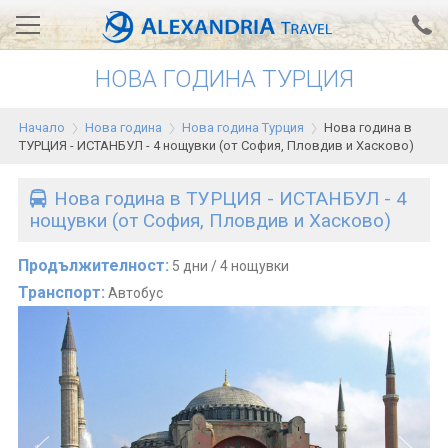
НОВА ГОДИНА ТУРЦИЯ
Вход за агенти
Проверка на резервация
Начало
Нова година
Нова година Турция
Нова година в
АЛЕКСАНДРИЯ хотели
ТУРЦИЯ - ИСТАНБУЛ - 4 нощувки (от София, Пловдив и Хасково)
Тунис
Нова година в ТУРЦИЯ - ИСТАНБУЛ - 4
нощувки (от София, Пловдив и Хасково)
Турция
Гърция
Продължителност:
5 дни / 4 нощувки
Транспорт:
Автобус
Египет
Екскурзии
0700 18 308
Запитване