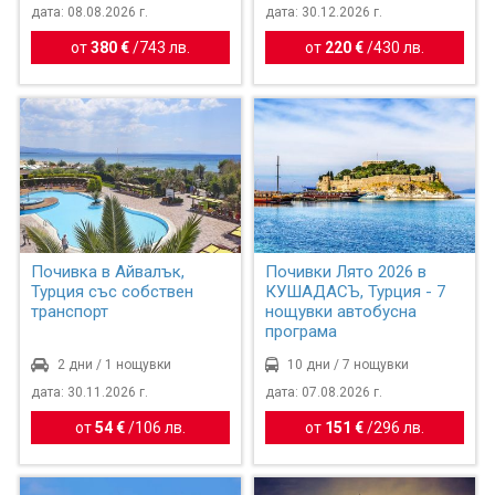
дата: 08.08.2026 г.
дата: 30.12.2026 г.
от
380 €
/
743 лв.
от
220 €
/
430 лв.
Почивка в Айвалък,
Почивки Лято 2026 в
Турция със собствен
КУШАДАСЪ, Турция - 7
транспорт
нощувки автобусна
програма
2 дни / 1 нощувки
10 дни / 7 нощувки
дата: 30.11.2026 г.
дата: 07.08.2026 г.
от
54 €
/
106 лв.
от
151 €
/
296 лв.