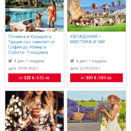
Почивка в Кушадасъ,
КАПАДОКИЯ –
Турция със самолет от
МИСТИКА И ЧАР
София до Измир в
Събота- 7 нощувки
8 дни / 7 нощувки
8 дни / 7 нощувки
дата: 29.08.2026 г.
дата: 22.09.2026 г.
от
325 €
/
635 лв.
от
301 €
/
589 лв.