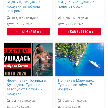
БОДРУМ, Турция - 7
СИДЕ с 5 нощувки - с
нощувки автобусна
полет от София
програма
10 дни / 7 нощувки
6 дни / 5 нощувки
дата: 07.08.2026 г.
дата: 29.12.2026 г.
от
161 €
/
315 лв.
от
568 €
/
1110 лв.
Черен петък Почивка в
Почивка в Мармарис,
Кушадасъ, Турция с
Турция с автобус - 7
автобус от София - 7
нощувки
нощувки
9 дни / 7 нощувки
9 дни / 7 нощувки
дата: 07.08.2026 г.
дата: 21.08.2026 г.