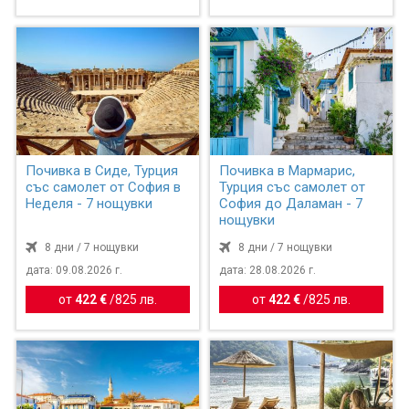
Почивка в Сиде, Турция
Почивка в Мармарис,
със самолет от София в
Турция със самолет от
Неделя - 7 нощувки
София до Даламан - 7
нощувки
8 дни / 7 нощувки
8 дни / 7 нощувки
дата: 09.08.2026 г.
дата: 28.08.2026 г.
от
422 €
/
825 лв.
от
422 €
/
825 лв.