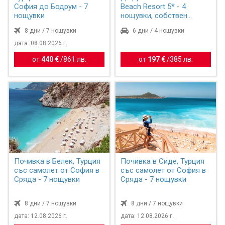
София до Бодрум - 7
Beach Resort 5* - 4
нощувки
нощувки, собствен
транспо...
8 дни / 7 нощувки
6 дни / 4 нощувки
дата: 08.08.2026 г.
от
440 €
/
861 лв.
от
197 €
/
385 лв.
Почивка в Белек, Турция
Почивка в Сиде, Турция
със самолет от София в
със самолет от София в
Сряда - 7 нощувки
Сряда - 7 нощувки
8 дни / 7 нощувки
8 дни / 7 нощувки
дата: 12.08.2026 г.
дата: 12.08.2026 г.