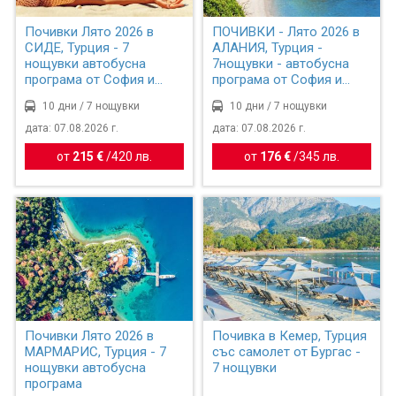
Почивки Лято 2026 в
ПОЧИВКИ - Лято 2026 в
СИДЕ, Турция - 7
АЛАНИЯ, Турция -
нощувки автобусна
7нощувки - автобусна
програма от София и
програма от София и
Пловдив
Плов...
10 дни / 7 нощувки
10 дни / 7 нощувки
дата: 07.08.2026 г.
дата: 07.08.2026 г.
от
215 €
/
420 лв.
от
176 €
/
345 лв.
Почивки Лято 2026 в
Почивка в Кемер, Турция
МАРМАРИС, Турция - 7
със самолет от Бургас -
нощувки автобусна
7 нощувки
програма