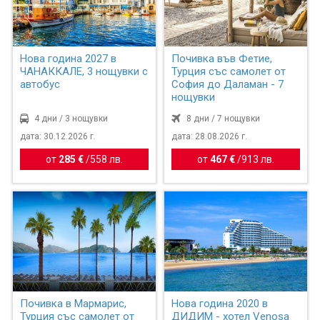
Нова година 2027 в
Почивка във Фетие,
ЧАНАККАЛЕ, 3 нощувки с
Турция със самолет от
автобус
София до Даламан - 7
нощувки
4 дни / 3 нощувки
8 дни / 7 нощувки
дата: 30.12.2026 г.
дата: 28.08.2026 г.
от
285 €
/
558 лв.
от
467 €
/
913 лв.
Почивка в Мармарис,
Нова година 2020 в
Турция със самолет от
ДИДИМ - хотел Venosa