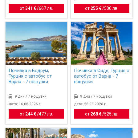
от
341 €
/
667 лв.
от
255 €
/
500 лв.
Почивка в Бодрум,
Почивка в Сиде, Турция с
Турция с автобус от
автобус от Варна - 7
Варна - 7 нощувки
нощувки
9 дни / 7 нощувки
9 дни / 7 нощувки
дата: 16.08.2026 г.
дата: 28.08.2026 г.
от
244 €
/
477 лв.
от
268 €
/
525 лв.