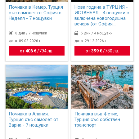
Почивка в Кемер, Турция
Нова година в ТУРЦИЯ -
със самолет от София в
ИСТАНБУЛ - 4 нощувки с
Неделя - 7 нощувки
включена новогодишна
вечеря (от София,...
8 дни / 7 нощувки
5 дни / 4 нощувки
дата: 09.08.2026 г.
дата: 29.12.2026 г.
от
406 €
/
794 лв.
от
399 €
/
780 лв.
Почивка в Алания,
Почивка във Фетие,
Турция със самолет от
Турция със собствен
Варна - 7 нощувки
транспорт