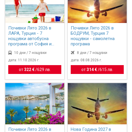
Почивки Лято 2026 в
Почивки Лято 2026 в
ЛАРА, Турция - 7
БОДРУМ, Турция 7
нощувки автобусна
нощувки - самолетна
програма от София и
програма
Пловдив
10 дни / 7 нощувки
8 дни / 7 нощувки
дата: 11.10.2026 г.
дата: 08.08.2026 г.
от
322 €
/
629 лв.
от
314 €
/
615 лв.
Почивки Лято 2026 в
Нова Година 2027 в