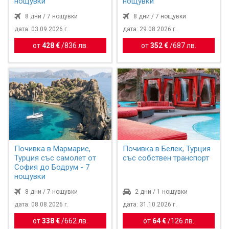
нощувки
нощувки
8 дни / 7 нощувки
8 дни / 7 нощувки
дата: 03.09.2026 г.
дата: 29.08.2026 г.
от
428 €
/
836 лв.
от
352 €
/
687 лв.
Почивка в Мармарис,
Почивка в Белек, Турция
Турция със самолет от
със собствен транспорт
София до Бодрум - 7
нощувки
8 дни / 7 нощувки
2 дни / 1 нощувки
дата: 08.08.2026 г.
дата: 31.10.2026 г.
от
338 €
/
662 лв.
от
64 €
/
126 лв.