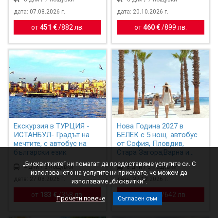
дата: 07.08.2026 г.
дата: 20.10.2026 г.
от
451 €
/
882 лв.
от
460 €
/
899 лв.
Екскурзия в ТУРЦИЯ -
Нова Година 2027 в
ИСТАНБУЛ- Градът на
БЕЛЕК с 5 нощ. автобус
мечтите, с автобус на
от София, Пловдив,
български език
Стара Загора,Варна и
Бур...
„Бисквитките“ ни помагат да предоставяме услугите си. С
4 дни / 3 нощувки
8 дни / 5 нощувки
използването на услугите ни приемате, че можем да
дата: 27.08.2026 г.
дата: 27.12.2026 г.
използваме „бисквитки“.
от
183 €
/
358 лв.
от
328 €
/
642 лв.
Прочети повече
Съгласен съм