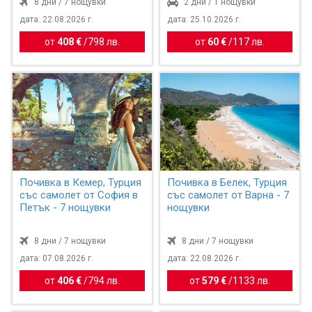
8 дни / 7 нощувки
2 дни / 1 нощувки
дата: 22.08.2026 г.
дата: 25.10.2026 г.
от
408 €
/
798 лв.
от
60 €
/
117 лв.
Почивка в Кемер, Турция
Почивка в Белек, Турция
със самолет от София в
със самолет от Варна - 7
Петък - 7 нощувки
нощувки
8 дни / 7 нощувки
8 дни / 7 нощувки
дата: 07.08.2026 г.
дата: 22.08.2026 г.
от
406 €
/
794 лв.
от
579 €
/
1133 лв.