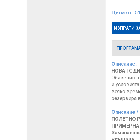
Цена от:
5
ИЗПРАТИ З
ПРОГРАМ
Описание:
НОВА ГОДИ
Обявените ц
и условията
всяко време
резервира в
Описание /
ПОЛЕТНО Р
ПРИМЕРНА 
Заминаван
Връщане
0