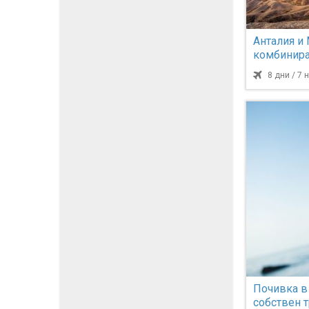
Анталия и 
комбинира
София
8 дни / 7
Почивка в
собствен 