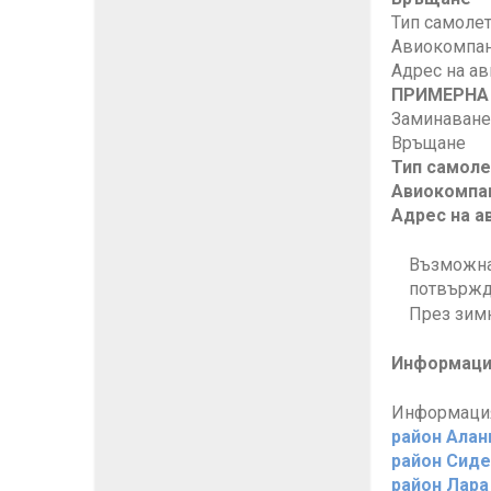
Тип самолет
Авиокомпани
Адрес на ав
ПРИМЕРНА 
Заминаване 
Връщане 03
Тип самоле
Авиокомпа
Адрес на а
Възможна 
потвържд
През зимн
Информация
Информация 
район Алани
район Сиде 
район Лара 