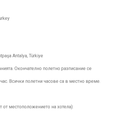
urkey
paşa Antalya, Türkiye
нията. Окончателно полетно разписание се
ас. Всички полетни часове са в местно време.
 от местоположението на хотела):