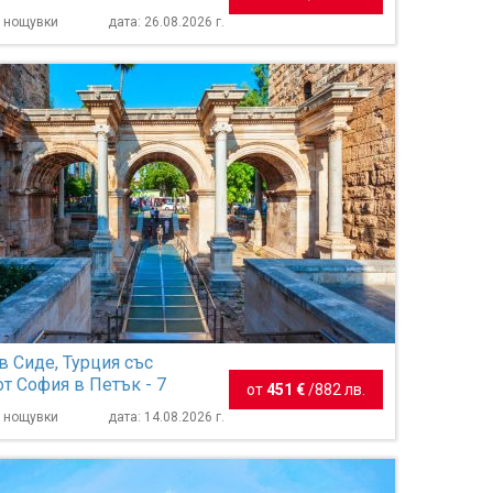
7 нощувки
дата: 26.08.2026 г.
в Сиде, Турция със
от София в Петък - 7
от
451 €
/
882 лв.
7 нощувки
дата: 14.08.2026 г.