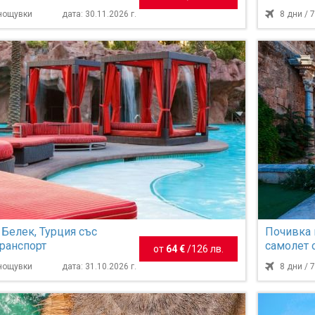
нощувки
 нощувки
дата: 30.11.2026 г.
8 дни / 
 Белек, Турция със
Почивка 
транспорт
самолет 
от
64 €
/
126 лв.
нощувки
 нощувки
дата: 31.10.2026 г.
8 дни / 