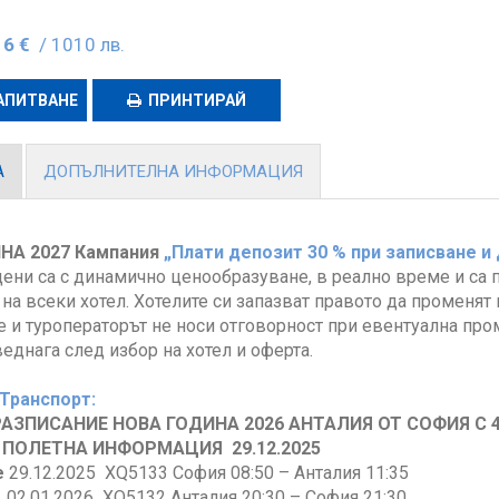
16 €
/ 1010 лв.
АПИТВАНЕ
ПРИНТИРАЙ
А
ДОПЪЛНИТЕЛНА ИНФОРМАЦИЯ
НА 2027 Кампания
„Плати депозит 30 % при записване и
ени са с динамично ценообразуване, в реално време и са 
 на всеки хотел. Хотелите си запазват правото да променят
 и туроператорът не носи отговорност при евентуална про
еднага след избор на хотел и оферта.
 Транспорт:
АЗПИСАНИЕ НОВА ГОДИНА 2026 АНТАЛИЯ ОТ СОФИЯ С 
ПОЛЕТНА ИНФОРМАЦИЯ 29.12.2025
е
29.12.2025 XQ5133 София 08:50 – Анталия 11:35
2.01.2026 XQ5132 Анталия 20:30 – София 21:30