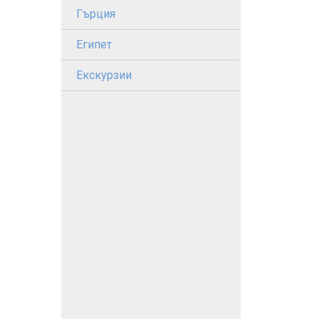
Гърция
Египет
Екскурзии