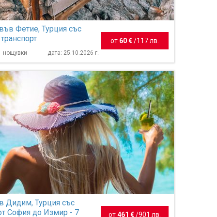
във Фетие, Турция със
 транспорт
от
60 €
/
117 лв.
 1 нощувки
дата: 25.10.2026 г.
в Дидим, Турция със
от София до Измир - 7
от
461 €
/
901 лв.