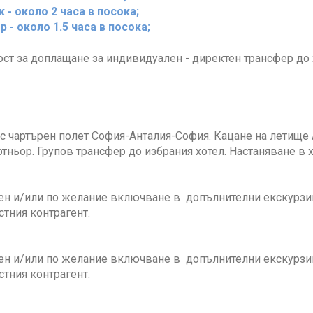
 - около 2 часа в посока;
 - около 1.5 часа в посока;
т за доплащане за индивидуален - директен трансфер до х
с чартърен полет София-Анталия-София. Кацане на летище 
тньор. Групов трансфер до избрания хотел. Настаняване в хо
н и/или по желание включване в допълнителни екскурзии, 
стния контрагент.
н и/или по желание включване в допълнителни екскурзии, 
стния контрагент.