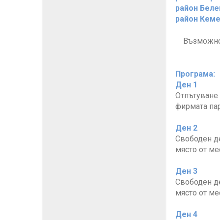
район Белек
район Кемер
Възможнос
Програма:
Ден 1
Отпътуване 
фирмата пар
Ден 2
Свободен де
място от ме
Ден 3
Свободен де
място от ме
Ден 4