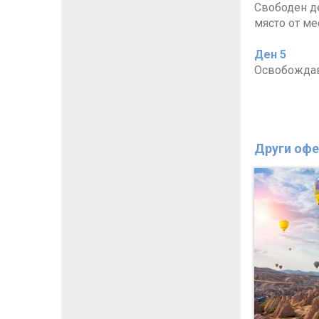
Свободен де
място от ме
Ден 5
Освобождава
Други офе