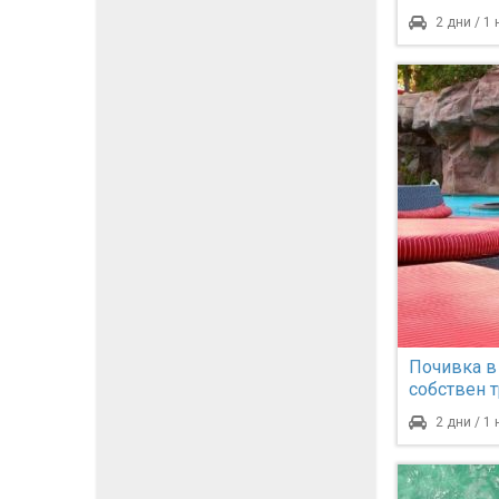
2 дни / 1
Почивка в
собствен 
2 дни / 1