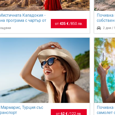
Мистичната Кападокия -
Почивка 
Top offer
на програма с чартър от
собствен
от
435 €
/
850 лв.
 нощувки
2 дни /
 Мармарис, Турция със
Почивка 
транспорт
самолет 
от
62 €
/
122 лв.