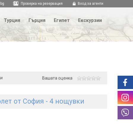
.bg
Проверка на резервация
Вход за агенти
Турция
Гърция
Египет
Екскурзии
ки
Вашата оценка
лет от София - 4 нощувки