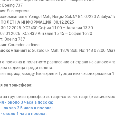
: Boeing 737
я: Sun express
иокомпанията: Yenigol Mah, Nergiz Sok.№ 84, 07230 Antalya/T
ПОЛЕТНА ИНФОРМАЦИЯ 30.12.2025
30.12.2025 XC2430 София 11:00 – Анталия 13:30
.01.2026 XC2439 Анталия 15:45 – София 16:30
т:
Boeing 737
ния:
Corendon airlines
виокомпанията:
Güzeloluk Mah. 1879 Sok. No: 148 07200 Murat
е промяна в полетното разписание от страна на авиокомпа
ава седмица преди полета.
ия период между България и Турция има часова разлика 1 ч
 за трансфера:
за груповия трансфер летище-хотел-летище (в зависимост
я - около 3 часа в посока;
- около 2.5 часа в посока;
- около 1 час в посока;