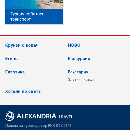
Турция собствен
транспорт
Круизи с водач
НОВО
Египет
Екскурзии
Екзотика
България
Златни пясъци
Хотели по света
Лиценз за туроператор РКК-01-05842