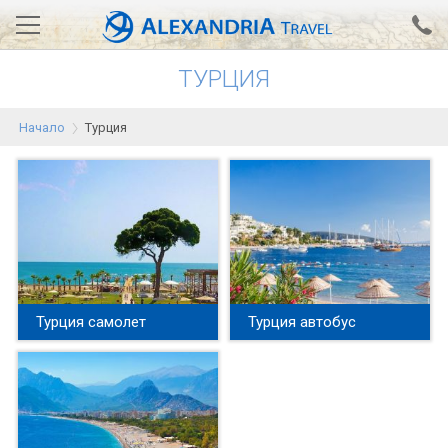
ТУРЦИЯ
Вход за агенти
Проверка на резервация
Начало
Турция
АЛЕКСАНДРИЯ хотели
Тунис
Турция
Гърция
Египет
Турция самолет
Турция автобус
Екскурзии
0700 18 308
Запитване