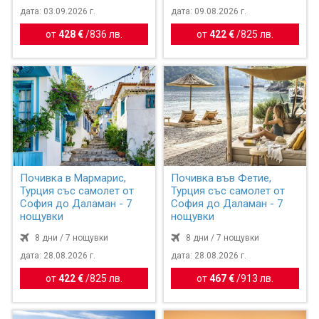
дата: 03.09.2026 г.
дата: 09.08.2026 г.
от
428 €
/
836 лв.
от
422 €
/
825 лв.
Почивка в Мармарис,
Почивка във Фетие,
Турция със самолет от
Турция със самолет от
София до Даламан - 7
София до Даламан - 7
нощувки
нощувки
8 дни / 7 нощувки
8 дни / 7 нощувки
дата: 28.08.2026 г.
дата: 28.08.2026 г.
от
422 €
/
825 лв.
от
467 €
/
913 лв.