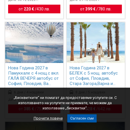
от
220 €
/
430 лв.
от
399 €
/
780 лв.
Нова Година 2027 в
Нова Година 2027 в
Памуккале с 4 нощ.с вкл.
БЕЛЕК с 5 нощ. автобус
ГАЛА ВЕЧЕРЯ автобус от
от София, Пловдив,
София, Пловдив, Ва...
Стара Загора,Варна и
Бур...
6 дни / 4 нощувки
8 дни / 5 нощувки
„Бисквитките“ ни помагат да предоставяме услугите си. С
дата: 28.12.2026 г.
дата: 27.12.2026 г.
използването на услугите ни приемате, че можем да
използваме „бисквитки“.
от
385 €
/
753 лв.
от
328 €
/
642 лв.
Прочети повече
Съгласен съм