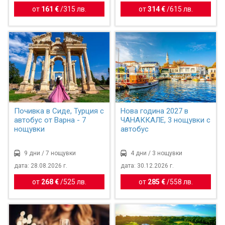
от
161 €
/
315 лв.
от
314 €
/
615 лв.
Почивка в Сиде, Турция с
Нова година 2027 в
автобус от Варна - 7
ЧАНАККАЛЕ, 3 нощувки с
нощувки
автобус
9 дни / 7 нощувки
4 дни / 3 нощувки
дата: 28.08.2026 г.
дата: 30.12.2026 г.
от
268 €
/
525 лв.
от
285 €
/
558 лв.