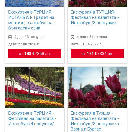
Екскурзия в ТУРЦИЯ -
Екскурзия в ТУРЦИЯ-
ИСТАНБУЛ- Градът на
Фестивал на лалетата -
мечтите, с автобус на
Истанбул /3 нощувки/
български език
4 дни / 3 нощувки
4 дни / 3 нощувки
дата: 27.08.2026 г.
дата: 01.04.2027 г.
от
183 €
/
358 лв.
от
171 €
/
334 лв.
Екскурзия в ТУРЦИЯ -
Екскурзия в Турция -
Фестивал на лалетата -
Фестивал на лалетата -
Истанбул /4 нощувки/
Истанбул /3 нощувки/от
Варна и Бургас