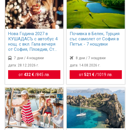
Нова Година 2027 в
Почивка в Белек, Турция
КУШАДАСЪ с автобус 4
със самолет от София в
нощ. с вкл. Гала вечеря
Петък - 7 нощувки
от София, Пловдив, Ст...
7 дни / 4 нощувки
8 дни / 7 нощувки
дата: 28.12.2026 г.
дата: 14.08.2026 г.
от
432 €
/
845 лв.
от
521 €
/
1019 лв.