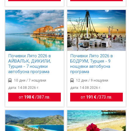
Почивки Лято 2026 в
Почивки Лято 2026 в
АЙВАЛЪК, ДИКИЛИ,
БОДРУМ, Турция - 9
Турция - 7 нощувки
нощувки автобусна
автобусна програма
програма
10 дни / 7 нощувки
12 дни / 9 нощувки
дата: 14.08.2026 г.
дата: 14.08.2026 г.
от
198 €
/
387 лв.
от
191 €
/
373 лв.