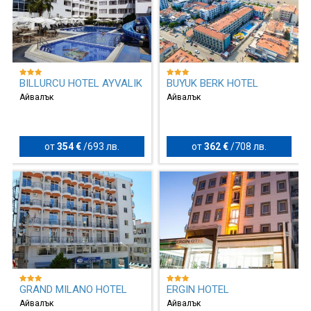
BILLURCU HOTEL AYVALIK
BUYUK BERK HOTEL
Айвалък
Айвалък
от
354 €
/
693 лв.
от
362 €
/
708 лв.
GRAND MILANO HOTEL
ERGIN HOTEL
Айвалък
Айвалък