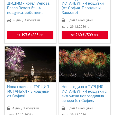
ДИДИМ - хотел Venosa
ИСТАНБУЛ - 4 нощувки
Beach Resort 5* - 4
(от София, Пловдив и
нощувки, собствен
Хасково)
транспо...
6 дни / 4 нощувки
5 дни / 4 нощувки
дата: 29.12.2026 г.
от
197 €
/
385 лв.
от
260 €
/
509 лв.
Нова година в ТУРЦИЯ -
Нова година в ТУРЦИЯ -
ИСТАНБУЛ - 3 нощувки
ИСТАНБУЛ - 4 нощувки с
от София!
включена новогодишна
вечеря (от София,...
4 дни / 3 нощувки
5 дни / 4 нощувки
дата: 30.12.2026 г.
дата: 29.12.2026 г.