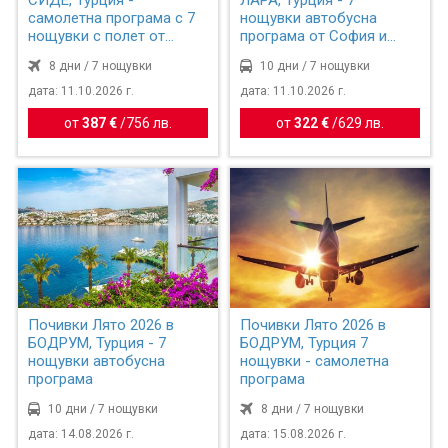
самолетна програма с 7
нощувки автобусна
нощувки с полет от
програма от София и
София
Пловдив
8 дни / 7 нощувки
10 дни / 7 нощувки
дата: 11.10.2026 г.
дата: 11.10.2026 г.
от
387 €
/
756 лв.
от
322 €
/
629 лв.
Почивки Лято 2026 в
Почивки Лято 2026 в
БОДРУМ, Турция - 7
БОДРУМ, Турция 7
нощувки автобусна
нощувки - самолетна
програма
програма
10 дни / 7 нощувки
8 дни / 7 нощувки
дата: 14.08.2026 г.
дата: 15.08.2026 г.