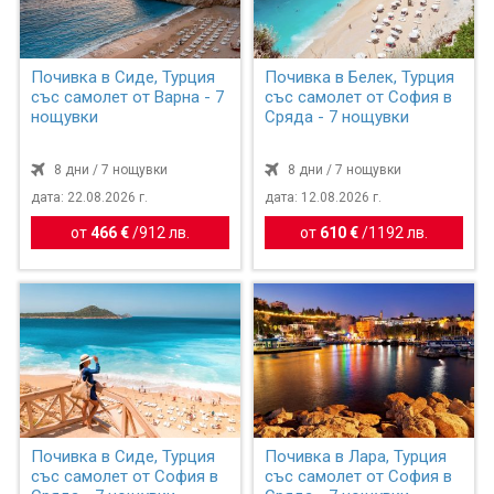
Почивка в Сиде, Турция
Почивка в Белек, Турция
със самолет от Варна - 7
със самолет от София в
нощувки
Сряда - 7 нощувки
8 дни / 7 нощувки
8 дни / 7 нощувки
дата: 22.08.2026 г.
дата: 12.08.2026 г.
от
466 €
/
912 лв.
от
610 €
/
1192 лв.
Почивка в Сиде, Турция
Почивка в Лара, Турция
със самолет от София в
със самолет от София в