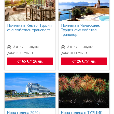
Почивка в Кемер, Турция
Почивка в Чанаккале,
със собствен транспорт
Турция със собствен
транспорт
2 дни / 1 нощувки
2 дни / 1 нощувки
дата: 31.10.2026 г.
дата: 30.11.2026 г.
от
65 €
/
126 лв.
от
26 €
/
51 лв.
Нова година 2020 в
Нова година в ТУРЦИЯ -