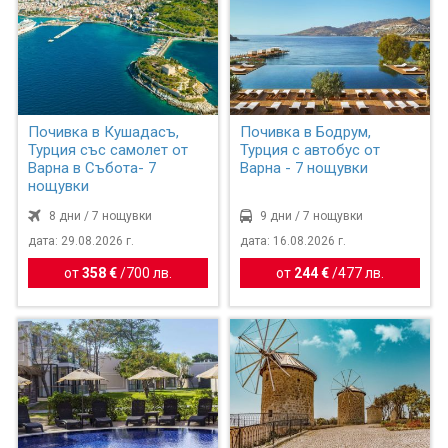
Почивка в Кушадасъ,
Почивка в Бодрум,
Турция със самолет от
Турция с автобус от
Варна в Събота- 7
Варна - 7 нощувки
нощувки
8 дни / 7 нощувки
9 дни / 7 нощувки
дата: 29.08.2026 г.
дата: 16.08.2026 г.
от
358 €
/
700 лв.
от
244 €
/
477 лв.