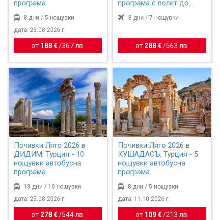
програма
програма с полет до
Измир
8 дни / 5 нощувки
8 дни / 7 нощувки
дата: 23.08.2026 г.
от
188 €
/
367 лв.
от
288 €
/
563 лв.
Почивки Лято 2026 в
Почивки Лято 2026 в
ДИДИМ, Турция - 10
КУШАДАСЪ, Турция - 5
нощувки автобусна
нощувки автобусна
програма
програма
13 дни / 10 нощувки
8 дни / 5 нощувки
дата: 25.08.2026 г.
дата: 11.10.2026 г.
от
278 €
/
544 лв.
от
109 €
/
213 лв.