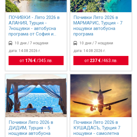
ПОЧИВКИ - Лято 2026 в
Почивки Лято 2026 в
АЛАНИЯ, Турция -
МАРМАРИС, Турция - 7
7нощувки - автобусна
нощувки автобусна
програма от София и
програма
Плов...
10 дни / 7 нощувки
10 дни / 7 нощувки
дата: 14.08.2026 г.
дата: 14.08.2026 г.
от
176 €
/
345 лв.
от
237 €
/
463 лв.
Почивки Лято 2026 в
Почивки Лято 2026 в
ДИДИМ, Турция - 5
КУШАДАСЪ, Турция 7
нощувки автобусна
нощувки - самолетна