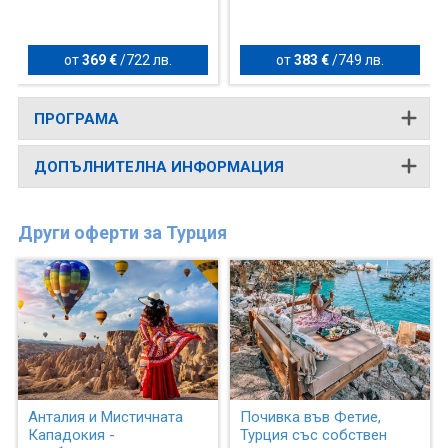
от
369 €
/
722 лв.
от
383 €
/
749 лв.
ПРОГРАМА
ДОПЪЛНИТЕЛНА ИНФОРМАЦИЯ
Други оферти за Турция
Анталия и Мистичната
Почивка във Фетие,
Кападокия -
Турция със собствен