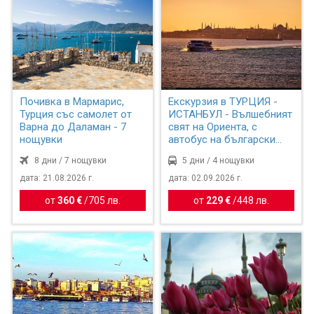
Почивка в Мармарис,
Екскурзия в ТУРЦИЯ -
Турция със самолет от
ИСТАНБУЛ - Вълшебният
Варна до Даламан - 7
свят на Ориента, с
нощувки
автобус на български
ез...
8 дни / 7 нощувки
5 дни / 4 нощувки
дата: 21.08.2026 г.
дата: 02.09.2026 г.
от
360 €
/
705 лв.
от
229 €
/
448 лв.