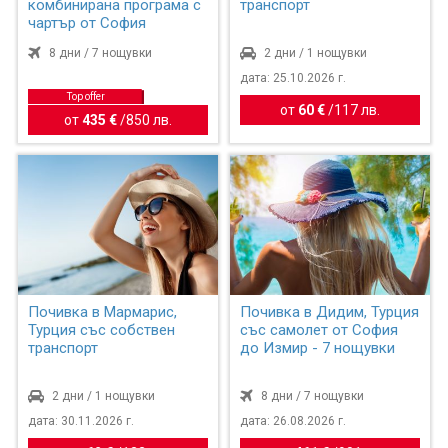
комбинирана програма с
транспорт
чартър от София
8 дни / 7 нощувки
2 дни / 1 нощувки
дата: 25.10.2026 г.
Top offer
от
60 €
/
117 лв.
от
435 €
/
850 лв.
Почивка в Мармарис,
Почивка в Дидим, Турция
Турция със собствен
със самолет от София
транспорт
до Измир - 7 нощувки
2 дни / 1 нощувки
8 дни / 7 нощувки
дата: 30.11.2026 г.
дата: 26.08.2026 г.