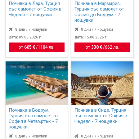
Почивка в Лара, Турция
Почивка в Мармарис,
със самолет от София в
Турция със самолет от
Неделя - 7 нощувки
София до Бодрум - 7
нощувки
8 дни / 7 нощувки
8 дни / 7 нощувки
дата: 09.08.2026 г.
дата: 15.08.2026 г.
от
605 €
/
1184 лв.
от
338 €
/
662 лв.
Почивка в Бодрум,
Почивка в Сиде, Турция
Турция със самолет от
със самолет от София в
София в Четвъртък - 7
Неделя - 7 нощувки
нощувки
8 дни / 7 нощувки
8 дни / 7 нощувки