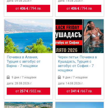
дата: 09.08.2026 г.
дата: 14.08.2026 г.
от
406 €
/
794 лв.
от
406 €
/
794 лв.
Почивка в Алания,
Черен петък Почивка в
Турция с автобус от
Кушадасъ, Турция с
Варна - 7 нощувки
автобус от София - 7
нощувки
9 дни / 7 нощувки
9 дни / 7 нощувки
дата: 28.08.2026 г.
дата: 14.08.2026 г.
от
257 €
/
502 лв.
от
341 €
/
667 лв.