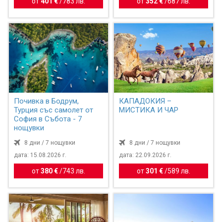
от
401 €
/
783 лв.
от
352 €
/
687 лв.
Почивка в Бодрум,
КАПАДОКИЯ –
Турция със самолет от
МИСТИКА И ЧАР
София в Събота - 7
нощувки
8 дни / 7 нощувки
8 дни / 7 нощувки
дата: 15.08.2026 г.
дата: 22.09.2026 г.
от
380 €
/
743 лв.
от
301 €
/
589 лв.