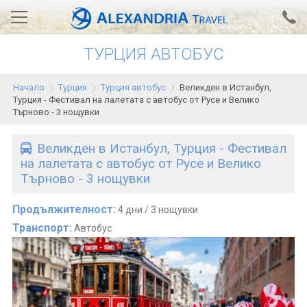
ТУРЦИЯ АВТОБУС
Вход за агенти
Проверка на резервация
Начало
Турция
Турция автобус
Великден в Истанбул,
АЛЕКСАНДРИЯ хотели
Турция - Фестивал на лалетата с автобус от Русе и Велико
Търново - 3 нощувки
Тунис
Великден в Истанбул, Турция - Фестивал
Турция
на лалетата с автобус от Русе и Велико
Търново - 3 нощувки
Гърция
Египет
Продължителност:
4 дни / 3 нощувки
Транспорт:
Автобус
Екскурзии
0700 18 308
Запитване