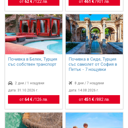
от
62 €
/
122 лв.
от
461 €
/
901 лв.
Почивка в Белек, Турция
Почивка в Сиде, Турция
със собствен транспорт
със самолет от София в
Петък - 7 нощувки
2 дни / 1 нощувки
8 дни / 7 нощувки
дата: 31.10.2026 г.
дата: 14.08.2026 г.
от
64 €
/
126 лв.
от
451 €
/
882 лв.