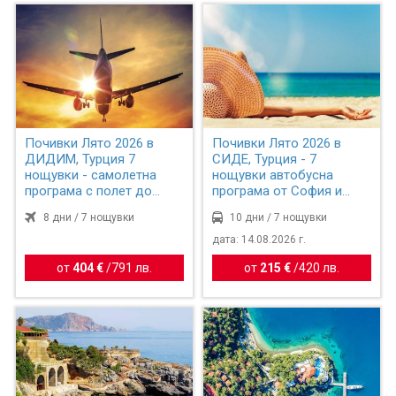
Почивки Лято 2026 в
Почивки Лято 2026 в
ДИДИМ, Турция 7
СИДЕ, Турция - 7
нощувки - самолетна
нощувки автобусна
програма с полет до
програма от София и
Измир
Пловдив
8 дни / 7 нощувки
10 дни / 7 нощувки
дата: 14.08.2026 г.
от
404 €
/
791 лв.
от
215 €
/
420 лв.