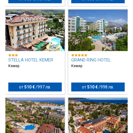
STELLA HOTEL KEMER
GRAND RING HOTEL
Кемер
Кемер
от
510 €
/
997 лв.
от
510 €
/
998 лв.