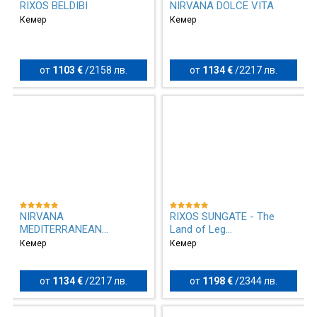
RIXOS BELDIBI
NIRVANA DOLCE VITA
Кемер
Кемер
от
1103 €
/
2158 лв.
от
1134 €
/
2217 лв.
NIRVANA
RIXOS SUNGATE - The
MEDITERRANEAN
Land of Leg...
EXCELLENC...
Кемер
Кемер
от
1134 €
/
2217 лв.
от
1198 €
/
2344 лв.