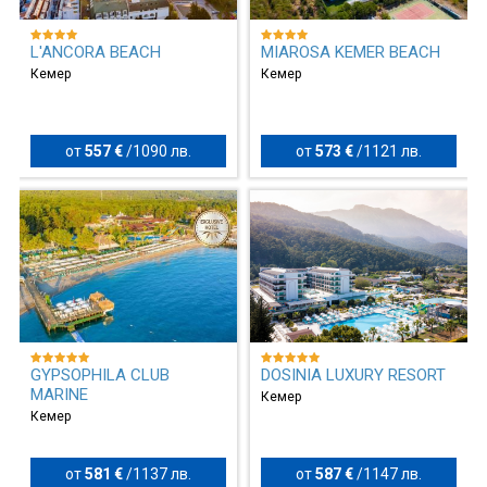
L'ANCORA BEACH
MIAROSA KEMER BEACH
Кемер
Кемер
от
557 €
/
1090 лв.
от
573 €
/
1121 лв.
GYPSOPHILA CLUB
DOSINIA LUXURY RESORT
MARINE
Кемер
Кемер
от
581 €
/
1137 лв.
от
587 €
/
1147 лв.