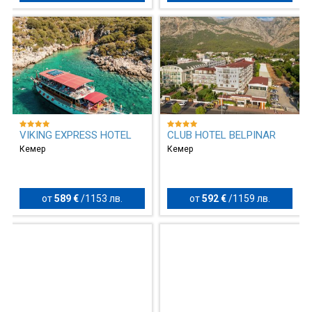
VIKING EXPRESS HOTEL
CLUB HOTEL BELPINAR
Кемер
Кемер
от
589 €
/
1153 лв.
от
592 €
/
1159 лв.