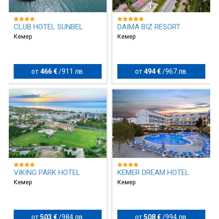
CLUB HOTEL SUNBEL
DAIMA BIZ RESORT
Кемер
Кемер
от
466 €
/
911 лв.
от
494 €
/
967 лв.
VIKING PARK HOTEL
KEMER DREAM HOTEL
Кемер
Кемер
от
503 €
/
984 лв.
от
508 €
/
994 лв.