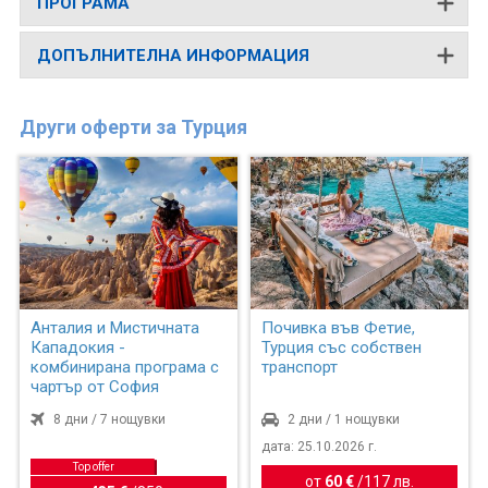
ПРОГРАМА
ДОПЪЛНИТЕЛНА ИНФОРМАЦИЯ
Други оферти за Турция
Анталия и Мистичната
Почивка във Фетие,
Кападокия -
Турция със собствен
комбинирана програма с
транспорт
чартър от София
8 дни / 7 нощувки
2 дни / 1 нощувки
дата: 25.10.2026 г.
Top offer
от
60 €
/
117 лв.