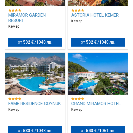
MIRAMOR GARDEN
ASTORIA HOTEL KEMER
RESORT
Кемер
Кемер
от
532 €
/
1040 лв.
от
532 €
/
1040 лв.
FAME RESIDENCE GOYNUK
GRAND MIRAMOR HOTEL
Кемер
Кемер
от
533 €
/
1043 лв.
от
543 €
/
1061 лв.