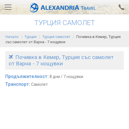
ТУРЦИЯ САМОЛЕТ
Вход за агенти
Проверка на резервация
Начало
Турция
Турция самолет
Почивка в Кемер, Турция
АЛЕКСАНДРИЯ хотели
със самолет от Варна - 7 нощувки
Тунис
Почивка в Кемер, Турция със самолет
от Варна - 7 нощувки
Турция
Гърция
Продължителност:
8 дни / 7 нощувки
Транспорт:
Самолет
Египет
Екскурзии
0700 18 308
Запитване