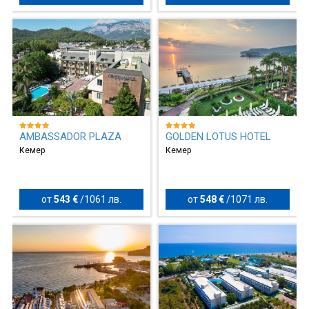
AMBASSADOR PLAZA
GOLDEN LOTUS HOTEL
Кемер
Кемер
от
543 €
/
1061 лв.
от
548 €
/
1071 лв.