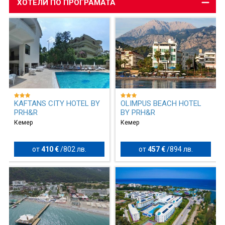
ХОТЕЛИ ПО ПРОГРАМАТА
KAFTANS CITY HOTEL BY
OLIMPUS BEACH HOTEL
PRH&R
BY PRH&R
Кемер
Кемер
от
410 €
/
802 лв.
от
457 €
/
894 лв.