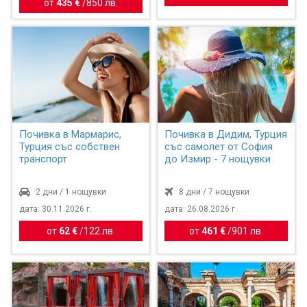
от
435 €
/
850 лв.
Почивка в Мармарис,
Почивка в Дидим, Турция
Турция със собствен
със самолет от София
транспорт
до Измир - 7 нощувки
2 дни / 1 нощувки
8 дни / 7 нощувки
дата: 30.11.2026 г.
дата: 26.08.2026 г.
от
62 €
/
122 лв.
от
461 €
/
901 лв.