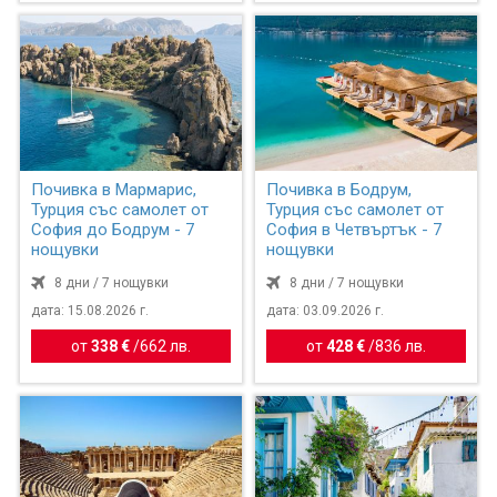
Почивка в Мармарис,
Почивка в Бодрум,
Турция със самолет от
Турция със самолет от
София до Бодрум - 7
София в Четвъртък - 7
нощувки
нощувки
8 дни / 7 нощувки
8 дни / 7 нощувки
дата: 15.08.2026 г.
дата: 03.09.2026 г.
от
338 €
/
662 лв.
от
428 €
/
836 лв.