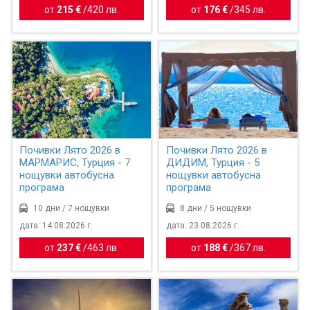
от
215 €
/
420 лв.
от
176 €
/
345 лв.
Почивки Лято 2026 в
Почивки Лято 2026 в
МАРМАРИС, Турция - 7
ДИДИМ, Турция - 5
нощувки автобусна
нощувки автобусна
програма
програма
10 дни / 7 нощувки
8 дни / 5 нощувки
дата: 14.08.2026 г.
дата: 23.08.2026 г.
от
237 €
/
463 лв.
от
188 €
/
367 лв.