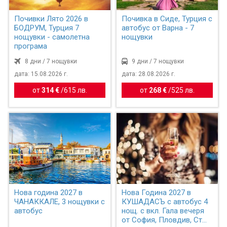
Почивки Лято 2026 в
Почивка в Сиде, Турция с
БОДРУМ, Турция 7
автобус от Варна - 7
нощувки - самолетна
нощувки
програма
8 дни / 7 нощувки
9 дни / 7 нощувки
дата: 15.08.2026 г.
дата: 28.08.2026 г.
от
314 €
/
615 лв.
от
268 €
/
525 лв.
Нова година 2027 в
Нова Година 2027 в
ЧАНАККАЛЕ, 3 нощувки с
КУШАДАСЪ с автобус 4
автобус
нощ. с вкл. Гала вечеря
от София, Пловдив, Ст...