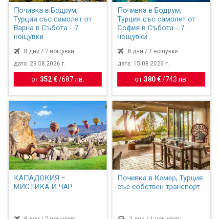
Почивка в Бодрум,
Почивка в Бодрум,
Турция със самолет от
Турция със самолет от
Варна в Събота - 7
София в Събота - 7
нощувки
нощувки
8 дни / 7 нощувки
8 дни / 7 нощувки
дата: 29.08.2026 г.
дата: 15.08.2026 г.
от
352 €
/
687 лв.
от
380 €
/
743 лв.
КАПАДОКИЯ –
Почивка в Кемер, Турция
МИСТИКА И ЧАР
със собствен транспорт
8 дни / 7 нощувки
2 дни / 1 нощувки