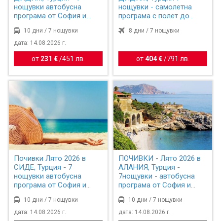
нощувки автобусна
нощувки - самолетна
програма от София и
програма с полет до
Пловдив
Измир
10 дни / 7 нощувки
8 дни / 7 нощувки
дата: 14.08.2026 г.
от
231 €
/
451 лв.
от
404 €
/
791 лв.
Почивки Лято 2026 в
ПОЧИВКИ - Лято 2026 в
СИДЕ, Турция - 7
АЛАНИЯ, Турция -
нощувки автобусна
7нощувки - автобусна
програма от София и
програма от София и
Пловдив
Плов...
10 дни / 7 нощувки
10 дни / 7 нощувки
дата: 14.08.2026 г.
дата: 14.08.2026 г.