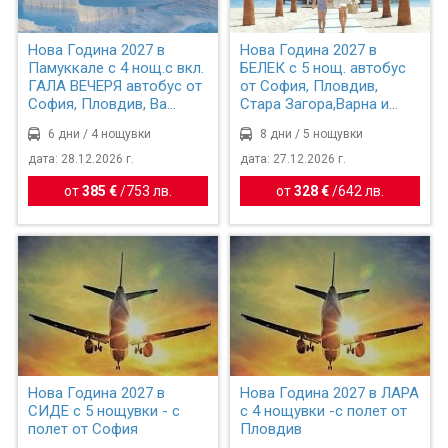
Нова Година 2027 в
Нова Година 2027 в
Памуккале с 4 нощ.с вкл.
БЕЛЕК с 5 нощ. автобус
ГАЛА ВЕЧЕРЯ автобус от
от София, Пловдив,
София, Пловдив, Ва...
Стара Загора,Варна и
Бур...
6 дни / 4 нощувки
8 дни / 5 нощувки
дата: 28.12.2026 г.
дата: 27.12.2026 г.
от
385 €
/
753 лв.
от
328 €
/
642 лв.
Нова Година 2027 в
Нова Година 2027 в ЛАРА
СИДЕ с 5 нощувки - с
с 4 нощувки -с полет от
полет от София
Пловдив