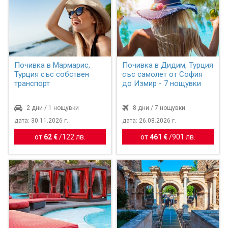
Почивка в Мармарис,
Почивка в Дидим, Турция
Турция със собствен
със самолет от София
транспорт
до Измир - 7 нощувки
2 дни / 1 нощувки
8 дни / 7 нощувки
дата: 30.11.2026 г.
дата: 26.08.2026 г.
от
62 €
/
122 лв.
от
461 €
/
901 лв.