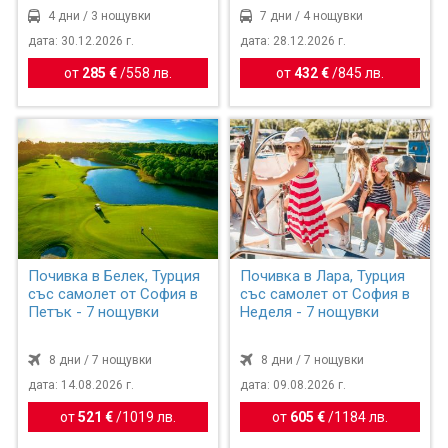
4 дни / 3 нощувки
7 дни / 4 нощувки
дата: 30.12.2026 г.
дата: 28.12.2026 г.
от
285 €
/
558 лв.
от
432 €
/
845 лв.
Почивка в Белек, Турция
Почивка в Лара, Турция
със самолет от София в
със самолет от София в
Петък - 7 нощувки
Неделя - 7 нощувки
8 дни / 7 нощувки
8 дни / 7 нощувки
дата: 14.08.2026 г.
дата: 09.08.2026 г.
от
521 €
/
1019 лв.
от
605 €
/
1184 лв.