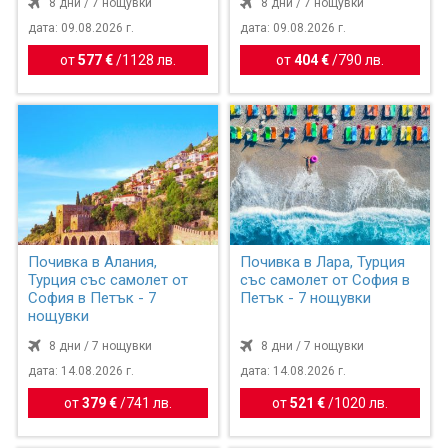
8 дни / 7 нощувки
8 дни / 7 нощувки
дата: 09.08.2026 г.
дата: 09.08.2026 г.
от
577 €
/
1128 лв.
от
404 €
/
790 лв.
Почивка в Алания,
Почивка в Лара, Турция
Турция със самолет от
със самолет от София в
София в Петък - 7
Петък - 7 нощувки
нощувки
8 дни / 7 нощувки
8 дни / 7 нощувки
дата: 14.08.2026 г.
дата: 14.08.2026 г.
от
379 €
/
741 лв.
от
521 €
/
1020 лв.