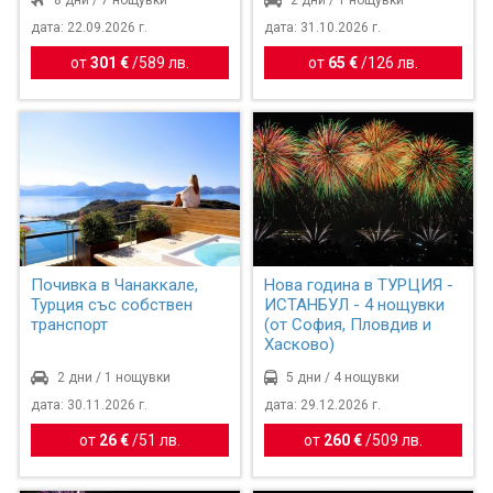
дата: 22.09.2026 г.
дата: 31.10.2026 г.
от
301 €
/
589 лв.
от
65 €
/
126 лв.
Почивка в Чанаккале,
Нова година в ТУРЦИЯ -
Турция със собствен
ИСТАНБУЛ - 4 нощувки
транспорт
(от София, Пловдив и
Хасково)
2 дни / 1 нощувки
5 дни / 4 нощувки
дата: 30.11.2026 г.
дата: 29.12.2026 г.
от
26 €
/
51 лв.
от
260 €
/
509 лв.