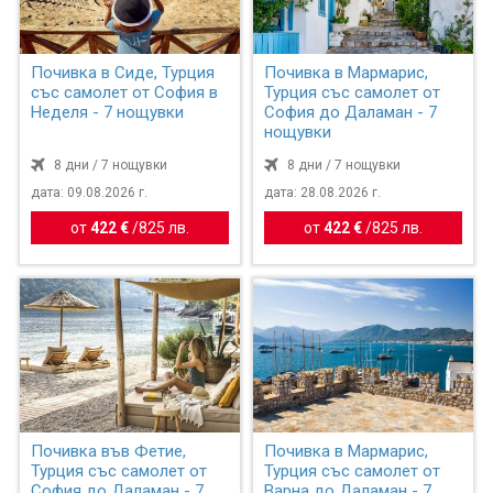
Почивка в Сиде, Турция
Почивка в Мармарис,
със самолет от София в
Турция със самолет от
Неделя - 7 нощувки
София до Даламан - 7
нощувки
8 дни / 7 нощувки
8 дни / 7 нощувки
дата: 09.08.2026 г.
дата: 28.08.2026 г.
от
422 €
/
825 лв.
от
422 €
/
825 лв.
Почивка във Фетие,
Почивка в Мармарис,
Турция със самолет от
Турция със самолет от
София до Даламан - 7
Варна до Даламан - 7