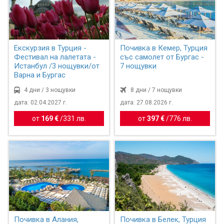
Екскурзия в Турция -
Почивка в Кемер, Турция
Фестивал на лалетата -
със самолет от Бургас -
Истанбул /3 нощувки/от
7 нощувки
Варна и Бургас
4 дни / 3 нощувки
8 дни / 7 нощувки
дата: 02.04.2027 г.
дата: 27.08.2026 г.
от
169 €
/
331 лв.
от
397 €
/
776 лв.
Почивка в Алания,
Почивка в Белек, Турция