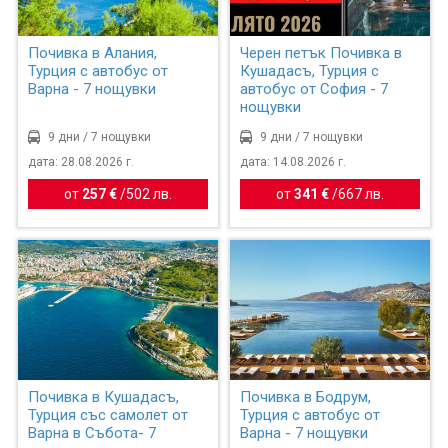
Почивка в Алания,
Черен петък Почивка в
Турция с автобус от
Кушадасъ, Турция с
Варна - 7 нощувки
автобус от София - 7
нощувки
9 дни / 7 нощувки
9 дни / 7 нощувки
дата: 28.08.2026 г.
дата: 14.08.2026 г.
от
257 €
/
502 лв.
от
341 €
/
667 лв.
Почивка в Кушадасъ,
Почивка в Бодрум,
Турция със самолет от
Турция с автобус от
Варна в Събота- 7
Варна - 7 нощувки