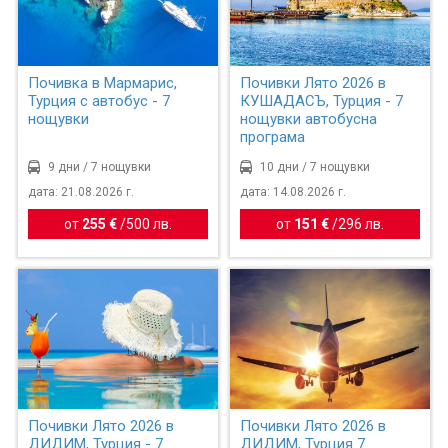
Почивка в Мармарис,
Почивки Лято 2026 в
Турция с автобус - 7
КУШАДАСЪ, Турция - 7
нощувки
нощувки автобусна
програма
9 дни / 7 нощувки
10 дни / 7 нощувки
дата: 21.08.2026 г.
дата: 14.08.2026 г.
от
255 €
/
500 лв.
от
151 €
/
296 лв.
Почивки Лято 2026 в
Почивки Лято 2026 в
ДИДИМ, Турция - 7
ДИДИМ, Турция 7