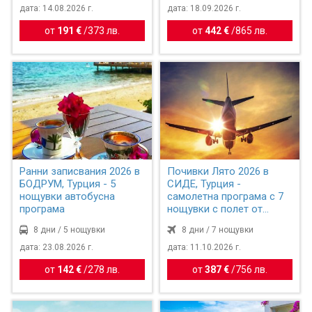
дата: 14.08.2026 г.
дата: 18.09.2026 г.
от
191 €
/
373 лв.
от
442 €
/
865 лв.
Ранни записвания 2026 в
Почивки Лято 2026 в
БОДРУМ, Турция - 5
СИДЕ, Турция -
нощувки автобусна
самолетна програма с 7
програма
нощувки с полет от
София
8 дни / 5 нощувки
8 дни / 7 нощувки
дата: 23.08.2026 г.
дата: 11.10.2026 г.
от
142 €
/
278 лв.
от
387 €
/
756 лв.