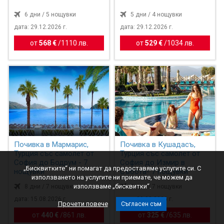
6 дни / 5 нощувки
5 дни / 4 нощувки
дата: 29.12.2026 г.
дата: 29.12.2026 г.
от
568 €
/
1110 лв.
от
529 €
/
1034 лв.
Почивка в Мармарис,
Почивка в Кушадасъ,
Турция със самолет от
Турция със самолет от
София до Бодрум - 7
София до Измир в
„Бисквитките“ ни помагат да предоставяме услугите си. С
нощувки
Събота- 7 нощувки
използването на услугите ни приемате, че можем да
използваме „бисквитки“.
8 дни / 7 нощувки
8 дни / 7 нощувки
дата: 15.08.2026 г.
дата: 29.08.2026 г.
Прочети повече
Съгласен съм
от
440 €
/
861 лв.
от
325 €
/
635 лв.