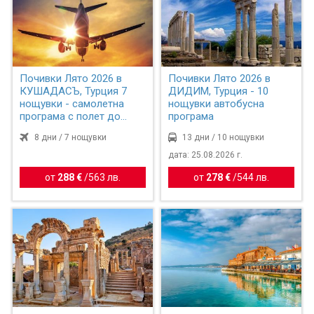
Почивки Лято 2026 в
Почивки Лято 2026 в
КУШАДАСЪ, Турция 7
ДИДИМ, Турция - 10
нощувки - самолетна
нощувки автобусна
програма с полет до
програма
Измир
8 дни / 7 нощувки
13 дни / 10 нощувки
дата: 25.08.2026 г.
от
288 €
/
563 лв.
от
278 €
/
544 лв.