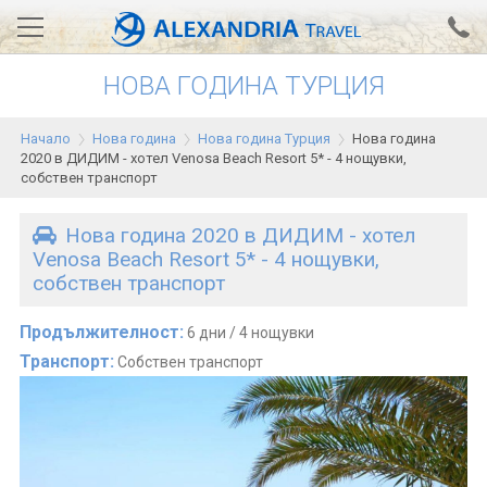
НОВА ГОДИНА ТУРЦИЯ
Вход за агенти
Проверка на резервация
Начало
Нова година
Нова година Турция
Нова година
АЛЕКСАНДРИЯ хотели
2020 в ДИДИМ - хотел Venosa Beach Resort 5* - 4 нощувки,
собствен транспорт
Тунис
Нова година 2020 в ДИДИМ - хотел
Турция
Venosa Beach Resort 5* - 4 нощувки,
собствен транспорт
Гърция
Египет
Продължителност:
6 дни / 4 нощувки
Транспорт:
Собствен транспорт
Екскурзии
0700 18 308
Запитване