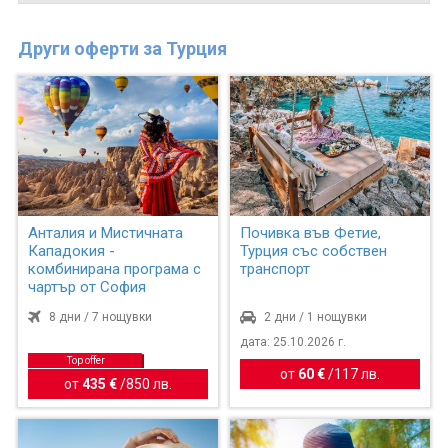
Други оферти за Турция
Анталия и Мистичната
Почивка във Фетие,
Кападокия -
Турция със собствен
комбинирана програма с
транспорт
чартър от София
8 дни / 7 нощувки
2 дни / 1 нощувки
дата: 25.10.2026 г.
Top offer
от
60 €
/
117 лв.
от
435 €
/
850 лв.