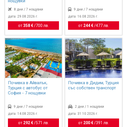
нощувки
8 дни / 7 нощувки
9 дни / 7 нощувки
дата: 29.08.2026 г.
дата: 16.08.2026 г.
от
358 €
/
700 лв.
от
244 €
/
477 лв.
Почивка в Айвалък,
Почивка в Дидим, Турция
Турция с автобус от
със собствен транспорт
София - 7 нощувки
9 дни / 7 нощувки
2 дни / 1 нощувки
дата: 14.08.2026 г.
дата: 31.10.2026 г.
от
292 €
/
571 лв.
от
200 €
/
391 лв.