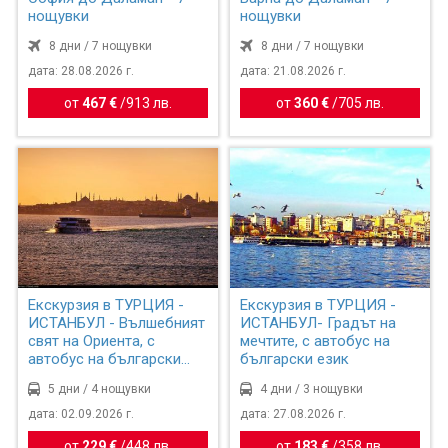
нощувки
нощувки
8 дни / 7 нощувки
8 дни / 7 нощувки
дата: 28.08.2026 г.
дата: 21.08.2026 г.
от
467 €
/
913 лв.
от
360 €
/
705 лв.
Екскурзия в ТУРЦИЯ -
Екскурзия в ТУРЦИЯ -
ИСТАНБУЛ - Вълшебният
ИСТАНБУЛ- Градът на
свят на Ориента, с
мечтите, с автобус на
автобус на български
български език
ез...
5 дни / 4 нощувки
4 дни / 3 нощувки
дата: 02.09.2026 г.
дата: 27.08.2026 г.
от
229 €
/
448 лв.
от
183 €
/
358 лв.