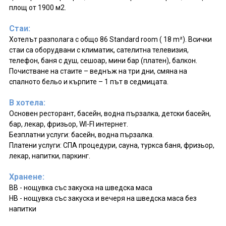
площ от 1900 м2.
Стаи:
Хотелът разполага с общо 86 Standard room ( 18 m²). Всички
стаи са оборудвани с климатик, сателитна телевизия,
телефон, баня с душ, сешоар, мини бар (платен), балкон.
Почистване на стаите – веднъж на три дни, смяна на
спалното бельо и кърпите – 1 път в седмицата.
В хотела:
Основен ресторант, басейн, водна пързалка, детски басейн,
бар, лекар, фризьор, WI-FI интернет.
Безплатни услуги: басейн, водна пързалка.
Платени услуги: СПА процедури, сауна, туркса баня, фризьор,
лекар, напитки, паркинг.
Хранене:
BB - нощувка със закуска на шведска маса
HB - нощувка със закуска и вечеря на шведска маса без
напитки