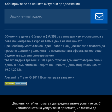
Абонирайте се за нашите актуални предложения!
Обявените цени в € (евро) и $ (USD) се заплащат към туроператора в
лева по централния курс на БНБ в деня на плащането.
При необходимост Александрия Травел ЕООД си запазва правото да
променя цените и условията на предложената оферта, за което ще
бъдете уведомени своевременно.
*Александрия Травел ЕООД е регистриран администратор на лични
данни в Комисията за Защита на Личните Данни под № 307035 от
19.04.2012г.
Alexandria Travel © 2017 Всички права запазени
„Бисквитките“ ни помагат да предоставяме услугите си. С
използването на услугите ни приемате, че можем да