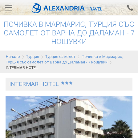
ПОЧИВКА В МАРМАРИС, ТУРЦИЯ СЪС
Вход за агенти
Проверка на резервация
САМОЛЕТ ОТ ВАРНА ДО ДАЛАМАН - 7
НОЩУВКИ
АЛЕКСАНДРИЯ хотели
Тунис
Начало
Турция
Турция самолет
Почивка в Мармарис,
Турция със самолет от Варна до Даламан - 7 нощувки
Турция
INTERMAR HOTEL
Гърция
INTERMAR HOTEL
Египет
Екскурзии
0700 18 308
Запитване