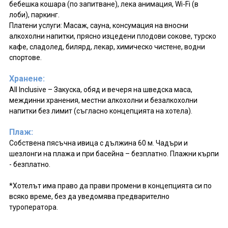
бебешка кошара (по запитване), лека анимация, Wi-Fi (в
лоби), паркинг.
Платени услуги: Масаж, сауна, консумация на вносни
алкохолни напитки, прясно изцедени плодови сокове, турско
кафе, сладолед, билярд, лекар, химическо чистене, водни
спортове.
Хранене:
All Inclusive – Закуска, обяд и вечеря на шведска маса,
междинни хранения, местни алкохолни и безалкохолни
напитки без лимит (съгласно концепцията на хотела).
Плаж:
Собствена пясъчна ивица с дължина 60 м. Чадъри и
шезлонги на плажа и при басейна – безплатно. Плажни кърпи
- безплатно.
*Хотелът има право да прави промени в концепцията си по
всяко време, без да уведомява предварително
туроператора.