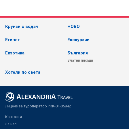
Круизи с водач
НОВО
Египет
Екскурзии
Екзотика
България
Златни пясъци
Хотели по света
Лиценз за туроператор РКК-01-05842
Контакти
За нас