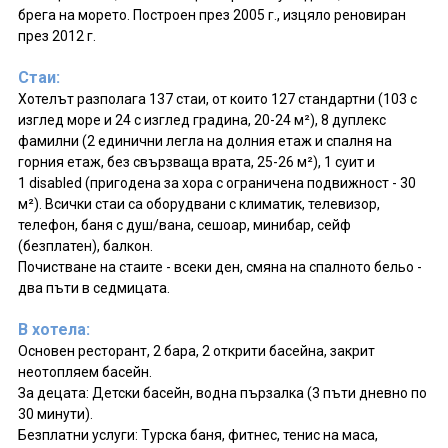
брега на морето. Построен през 2005 г., изцяло реновиран
през 2012 г.
Стаи:
Хотелът разполага 137 стаи, от които 127 стандартни (103 с
изглед море и 24 с изглед градина, 20-24 м²), 8 дуплекс
фамилни (2 единични легла на долния етаж и спалня на
горния етаж, без свързваща врата, 25-26 м²), 1 суит и
1 disabled (пригоденa за хора с ограничена подвижност - 30
м²). Всички стаи са оборудвани с климатик, телевизор,
телефон, баня с душ/вана, сешоар, минибар, сейф
(безплатен), балкон.
Почистване на стаите - всеки ден, смяна на спалното бельо -
два пъти в седмицата.
В хотела:
Основен ресторант, 2 бара, 2 открити басейна, закрит
неотопляем басейн.
За децата: Детски басейн, водна пързалка (3 пъти дневно по
30 минути).
Безплатни услуги: Турска баня, фитнес, тенис на маса,