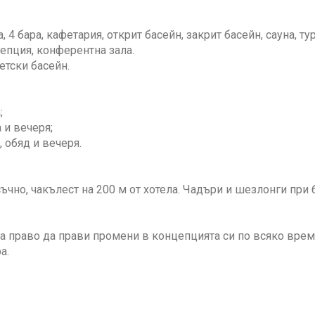
, 4 бара, кафетария, открит басейн, закрит басейн, сауна, тур
епция, конферентна зала.
детски басейн.
;
 и вечеря;
, обяд и вечеря.
съчно, чакълест на 200 м от хотела. Чадъри и шезлонги при 
а право да прави промени в концепцията си по всяко вре
а.