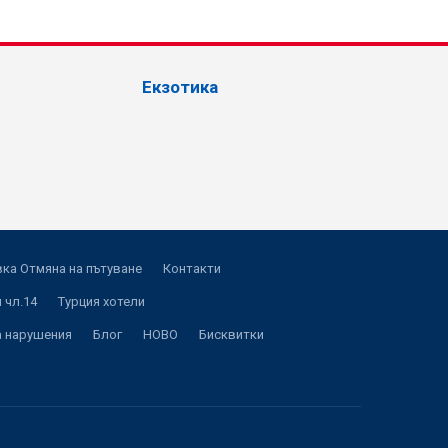
Екзотика
ка Отмяна на пътуване
Контакти
 чл.14
Турция хотели
а нарушения
Блог
НОВО
Бисквитки