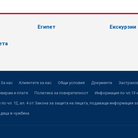
Египет
Екскурзии
ета
За нас
Клиентите за нас
Общи условия
Документи
Застрахов
рвирам и платя
Политика за поверителност
Информация по чл.13 и
по чл. 12, ал. 4 от Закона за защита на лицата, подаващи информация з
 деца в чужбина