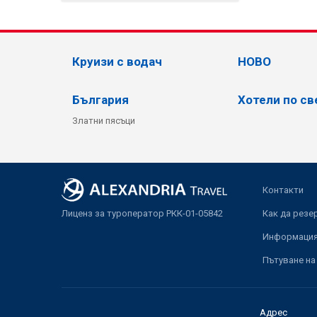
Круизи с водач
НОВО
България
Хотели по св
Златни пясъци
Контакти
Лиценз за туроператор РКК-01-05842
Как да резе
Информация 
Пътуване на
Адрес