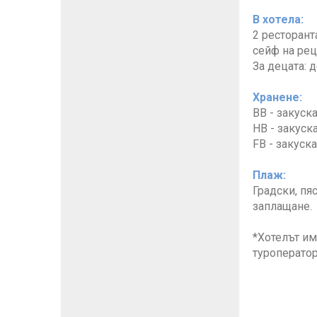
В хотела:
2 ресторанта
сейф на рец
За децата: 
Хранене:
BB - закуска
НВ - закуска
FB - закуска
Плаж:
Градски, пя
заплащане.
*Хотелът им
туроператор