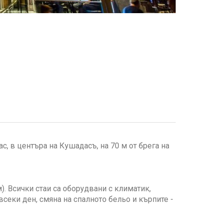
с, в центъра на Кушадасъ, на 70 м от брега на
м). Всички стаи са оборудвани с климатик,
 всeки ден, смяна на спалното бельо и кърпите -