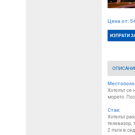
Цена от:
5
ИЗПРАТИ З
ОПИСАНИ
Местополо
Хотелът се 
морето. Пос
Стаи:
Хотелът разп
телевизор, 
2 пъти в се