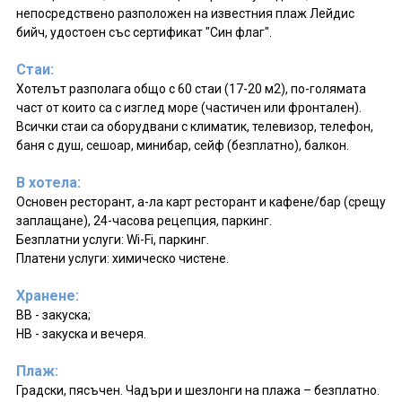
непосредствено разположен на известния плаж Лейдис
бийч, удостоен със сертификат "Син флаг".
Стаи:
Хотелът разполага общо с 60 стаи (17-20 м2), по-голямата
част от които са с изглед море (частичен или фронтален).
Всички стаи са оборудвани с климатик, телевизор, телефон,
баня с душ, сешоар, минибар, сейф (безплатно), балкон.
В хотела:
Основен ресторант, а-ла карт ресторант и кафене/бар (срещу
заплащане), 24-часова рецепция, паркинг.
Безплатни услуги: Wi-Fi, паркинг.
Платени услуги: химическо чистене.
Хранене:
BB - закуска;
HВ - закуска и вечеря.
Плаж:
Градски, пясъчен. Чадъри и шезлонги на плажа – безплатно.