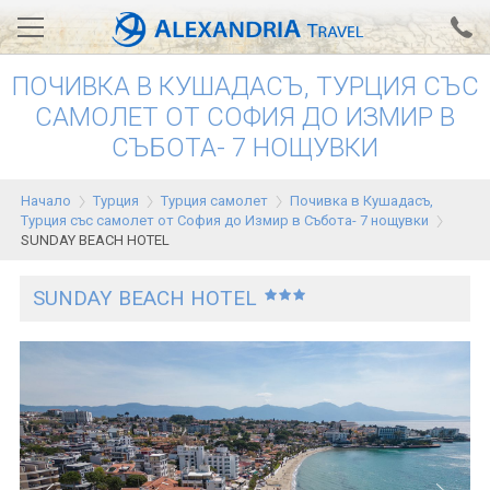
ПОЧИВКА В КУШАДАСЪ, ТУРЦИЯ СЪС
Вход за агенти
Проверка на резервация
САМОЛЕТ ОТ СОФИЯ ДО ИЗМИР В
СЪБОТА- 7 НОЩУВКИ
АЛЕКСАНДРИЯ хотели
Тунис
Начало
Турция
Турция самолет
Почивка в Кушадасъ,
Турция със самолет от София до Измир в Събота- 7 нощувки
Турция
SUNDAY BEACH HOTEL
Гърция
SUNDAY BEACH HOTEL
Египет
Екскурзии
0700 18 308
Запитване