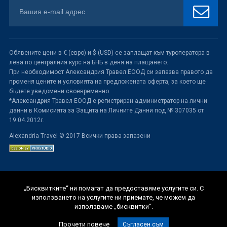
Обявените цени в € (евро) и $ (USD) се заплащат към туроператора в
лева по централния курс на БНБ в деня на плащането.
При необходимост Александрия Травел ЕООД си запазва правото да
променя цените и условията на предложената оферта, за което ще
бъдете уведомени своевременно.
*Александрия Травел ЕООД е регистриран администратор на лични
данни в Комисията за Защита на Личните Данни под № 307035 от
19.04.2012г.
Alexandria Travel © 2017 Всички права запазени
„Бисквитките“ ни помагат да предоставяме услугите си. С
използването на услугите ни приемате, че можем да
използваме „бисквитки“.
Прочети повече
Съгласен съм