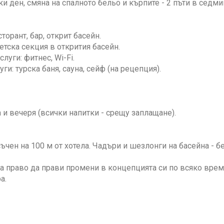
еки ден, смяна на спалното бельо и кърпите - 2 пъти в седми
торант, бар, открит басейн.
детска секция в открития басейн.
луги: фитнес, Wi-Fi.
ги: турска баня, сауна, сейф (на рецепция).
а и вечеря (всички напитки - срещу заплащане).
съчен на 100 м от хотела. Чадъри и шезлонги на басейна - б
а право да прави промени в концепцията си по всяко вре
а.