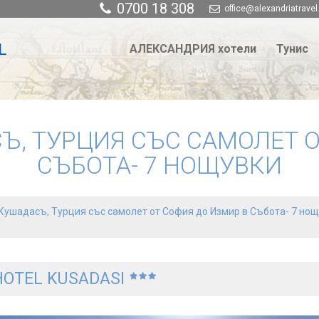
0700 18 308
office@alexandriatravel
АЛЕКСАНДРИЯ хотели
Тунис
Ъ, ТУРЦИЯ СЪС САМОЛЕТ О
СЪБОТА- 7 НОЩУВКИ
Кушадасъ, Турция със самолет от София до Измир в Събота- 7 но
HOTEL KUSADASI