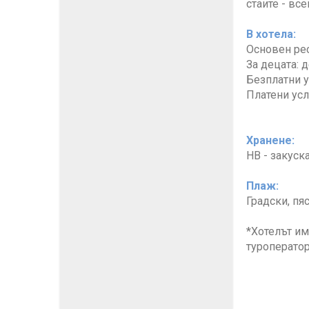
стаите - вс
В хотела:
Основен рес
За децата: 
Безплатни ус
Платени услу
Хранене:
НВ - закуск
Плаж:
Градски, пя
*Хотелът им
туроператор