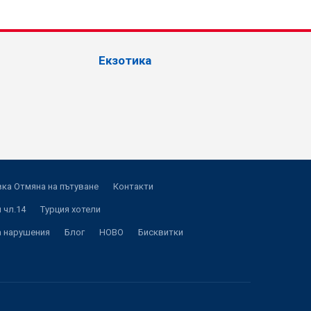
Екзотика
ка Отмяна на пътуване
Контакти
 чл.14
Турция хотели
а нарушения
Блог
НОВО
Бисквитки