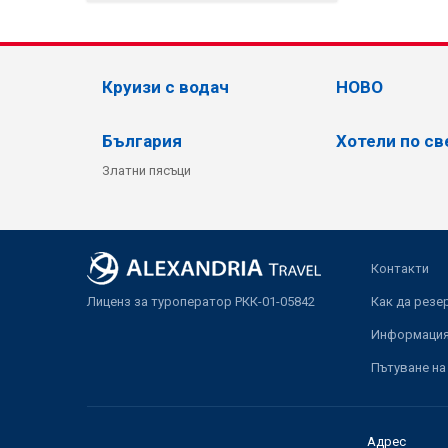
Круизи с водач
НОВО
България
Хотели по св
Златни пясъци
Контакти
Лиценз за туроператор РКК-01-05842
Как да резе
Информация 
Пътуване на
Адрес