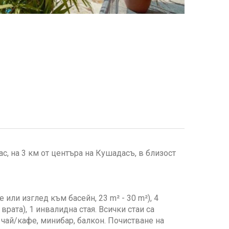
с, на 3 км от центъра на Кушадасъ, в близост
 или изглед към басейн, 23 m² - 30 m²), 4
рата), 1 инвалидна стая. Всички стаи са
а чай/кафе, минибар, балкон. Почистване на