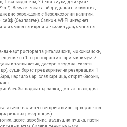
ни, 1 всекидневна, 2 бани, сауна, джакузи -
9 m²). Всички стаи са оборудвани с климатик,
жедневно зареждане с безалкохолни напитки,
 сейф (безплатен), балкон, Wi-Fi интернет.
те и смяна на кърпите - всеки ден, смяна на
 а-ла-карт ресторанта (италиански, мексикански,
осещение на 1 от ресторантите при минимум 7
ени и топли ястия, десерт, плодове, салати,
и др), суши бар (с предварителна резервация, 1
ара, наргиле бар, сладкарница, открит басейн,
кинг.
крит басейн, водни пързалки, детска площадка,
е и вино в стаята при пристигане, приоритетна
едварителна резервация).
топка, дартс, аеробика, въздушна пушка, парти
т седмицата), билярд, тенис на маса,