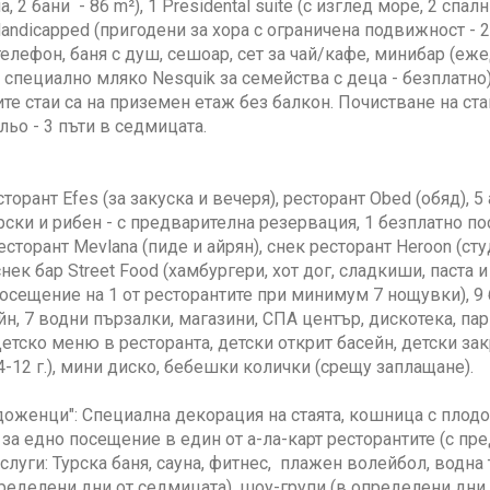
 2 бани - 86 m²), 1 Presidental suite (с изглед море, 2 спал
Handicapped (пригодени за хора с ограничена подвижност - 2
телефон, баня с душ, сешоар, сет за чай/кафе, минибар (е
и специално мляко Nesquik за семейства с деца - безплатно),
е стаи са на приземен етаж без балкон. Почистване на стаи
льо - 3 пъти в седмицата.
торант Efes (за закуска и вечеря), ресторант Obed (обяд), 5
урски и рибен - с предварителна резервация, 1 безплатно п
есторант Mevlana (пиде и айрян), снек ресторант Heroon (студ
снек бар Street Food (хамбургери, хот дог, сладкиши, паста 
осещение на 1 от ресторантите при минимум 7 нощувки), 9 б
йн, 7 водни пързалки, магазини, СПА център, дискотека, пар
Детско меню в ресторанта, детски открит басейн, детски за
4-12 г.), мини диско, бебешки колички (срещу заплащане).
оженци": Специална декорация на стаята, кошница с плодов
за едно посещение в един от а-ла-карт ресторантите (с пр
слуги: Турска баня, сауна, фитнес, плажен волейбол, водна 
пределени дни от седмицата), шоу-групи (в определени дни о