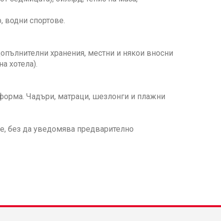
р, водни спортове.
а, допълнителни хранения, местни и някои вносни
а хотела).
тформа. Чадъри, матраци, шезлонги и плажни
ме, без да уведомява предварително