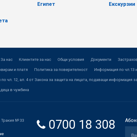
Египет
Екскурзии
ета
За нас
Клиентите за нас
Общи условия
Документи
Застрахов
рвирам и платя
Политика за поверителност
Информация по чл.13 и
по чл. 12, ал. 4 от Закона за защита на лицата, подаващи информация з
 деца в чужбина
0700 18 308
Абон
. Тракия № 33
ме