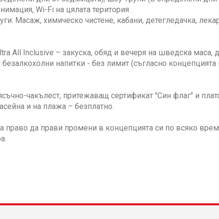
нимация, Wi-Fi на цялата територия .
уги: Масаж, химическо чистене, кабани, детегледачка, лека
Ultra All Inclusive – закуска, обяд и вечеря на шведска мас
 безалкохолни напитки - без лимит (съгласно концепцията н
ясъчно-чакълест, притежаващ сертификат "Син флаг" и пла
асейна и на плажа – безплатно.
а право да прави промени в концепцията си по всяко вре
а.