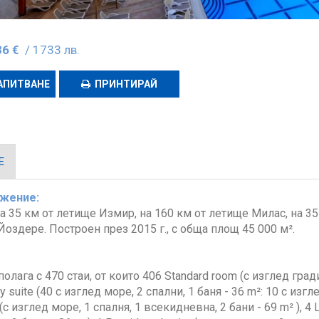
86 €
/ 1733 лв.
АПИТВАНЕ
ПРИНТИРАЙ
Е
жение:
а 35 км от летище Измир, на 160 км от летище Милас, на 35
Йоздере. Построен през 2015 г., с обща площ 45 000 м².
полага с 470 стаи, от които 406 Standard room (с изглед гра
ly suite (40 с изглед море, 2 спални, 1 баня - 36 m²: 10 с изгле
 (с изглед море, 1 спалня, 1 всекидневна, 2 бани - 69 m² ), 4 