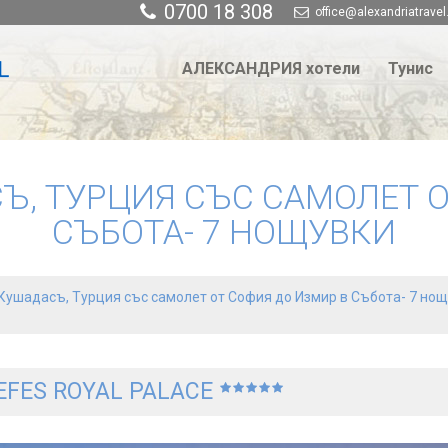
0700 18 308
office@alexandriatravel
АЛЕКСАНДРИЯ хотели
Тунис
Ъ, ТУРЦИЯ СЪС САМОЛЕТ О
СЪБОТА- 7 НОЩУВКИ
Кушадасъ, Турция със самолет от София до Измир в Събота- 7 но
EFES ROYAL PALACE