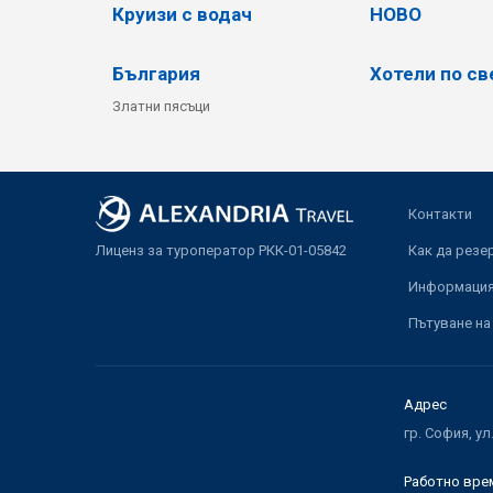
Круизи с водач
НОВО
България
Хотели по св
Златни пясъци
Контакти
Лиценз за туроператор РКК-01-05842
Как да резе
Информация 
Пътуване на
Адрес
гр. София, ул
Работно вре