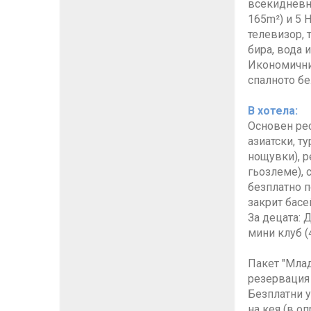
всекидневна,
165m²) и 5 
телевизор, 
бира, вода 
Икономичнит
спалното бе
В хотела:
Основен рес
азиатски, т
нощувки), р
гьозлеме), 
безплатно п
закрит басе
За децата: 
мини клуб (
Пакет "Млад
резервация 
Безплатни у
на кея (в о