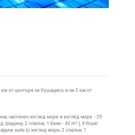
 км от центъра на Кушадасъ и на 3 км от
дина, частичен изглед море и изглед море - 29
д градина, 2 спални, 1 баня - 42 m² ), 9 Royal
Laguna suite (с изглед море, 2 спални, 1