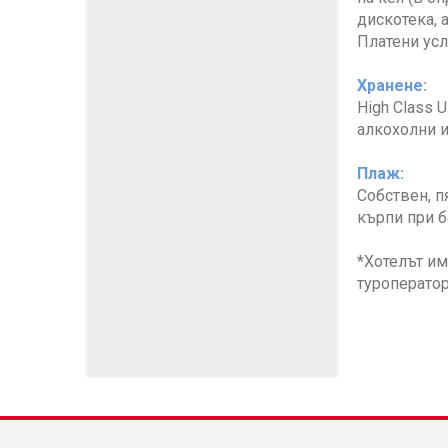
дискотека, а
Платени усл
Хранене:
High Class 
алкохолни и
Плаж:
Собствен, п
кърпи при б
*Хотелът им
туроператор