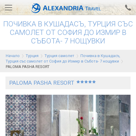
ПОЧИВКА В КУШАДАСЪ, ТУРЦИЯ СЪС
Вход за агенти
Проверка на резервация
САМОЛЕТ ОТ СОФИЯ ДО ИЗМИР В
СЪБОТА- 7 НОЩУВКИ
АЛЕКСАНДРИЯ хотели
Тунис
Начало
Турция
Турция самолет
Почивка в Кушадасъ,
Турция със самолет от София до Измир в Събота- 7 нощувки
Турция
PALOMA PASHA RESORT
Гърция
PALOMA PASHA RESORT
Египет
Екскурзии
0700 18 308
Запитване