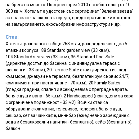
на брега на морето. Построен през 2010 г. с обща площ от 10
000 кв.м. Хотелът е удостоен със сертификат "Зелена звезда"
за опазване на околната среда, предотвратяване и контрол
на замърсяването, екосъобразни инфраструктури и др.
Стаи:
Хотелът разполага с общо 268 стаи, разпределени в два 5-
етажни корпуса: 88 Standard garden view (33 кв.м),
104 Standard sea view (33 кв.м), 36 Standard Pool Side
(директен достъп до басейна, с индивидуална тераса с
шезлонги - 33 кв.м), 20 Terrace Suite стаи (директен изглед
към море, джакузи на терасата, безплатен рум сървис 24/7,
комплимент при настаняване - 70 кв.м), 20 Family Suites
(гледка градина, спалня и всекидневма с преградна врата,
баня с душ и вана - 65 кв.м), 2 Handicapped (пригодени за хора
с ограничена подвижност - 33 м2). Всички стаи са
оборудвани с климатик, телевизор, телефон, баня с душ,
сешоар, сет за чай/кафе, минибар (ежедневно зареждане с
вода и безалкохолни напитки - безплатно), сейф (безплатно),
балкон.