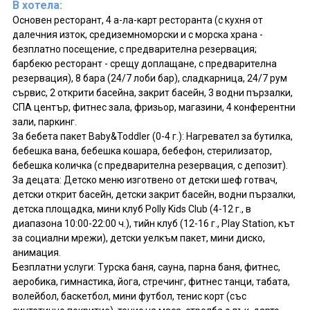
В хотела:
Основен ресторант, 4 а-ла-карт ресторанта (с кухня от
далечния изток, средиземноморски и с морска храна -
безплатно посещение, с предварителна резервация;
барбекю ресторант - срещу доплащане, с предварителна
резервация), 8 бара (24/7 лоби бар), сладкарница, 24/7 рум
сървис, 2 открити басейна, закрит басейн, 3 водни пързалки,
СПА център, фитнес зала, фризьор, магазини, 4 конферентни
зали, паркинг.
За бебета пакет Baby&Toddler (0-4 г.): Нагревател за бутилка,
бебешка вана, бебешка кошара, бебефон, стерилизатор,
бебешка количка (с предварителна резервация, с депозит).
За децата: Детско меню изготвено от детски шеф готвач,
детски открит басейн, детски закрит басейн, водни пързалки,
детска площадка, мини клуб Polly Kids Club (4-12 г., в
диапазона 10:00-22:00 ч.), тийн клуб (12-16 г., Play Station, кът
за социални мрежи), детски уелкъм пакет, мини диско,
анимация.
Безплатни услуги: Турска баня, сауна, парна баня, фитнес,
аеробика, гимнастика, йога, стречинг, фитнес танци, табата,
волейбол, баскетбол, мини футбол, тенис корт (със