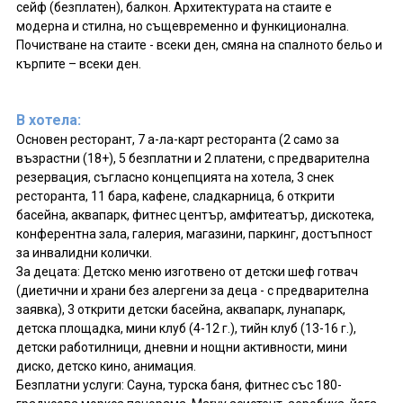
сейф (безплатен), балкон. Архитектурата на стаите е
модерна и стилна, но същевременно и функиционална.
Почистване на стаите - всеки ден, смяна на спалното бельо и
кърпите – всеки ден.
В хотела:
Основен ресторант, 7 а-ла-карт ресторанта (2 само за
възрастни (18+), 5 безплатни и 2 платени, с предварителна
резервация, съгласно концепцията на хотела, 3 снек
ресторанта, 11 бара, кафене, сладкарница, 6 открити
басейна, аквапарк, фитнес център, амфитеатър, дискотека,
конферентна зала, галерия, магазини, паркинг, достъпност
за инвалидни колички.
За децата: Детско меню изготвено от детски шеф готвач
(диетични и храни без алергени за деца - с предварителна
заявка), 3 открити детски басейна, аквапарк, лунапарк,
детска площадка, мини клуб (4-12 г.), тийн клуб (13-16 г.),
детски работилници, дневни и нощни активности, мини
диско, детско кино, анимация.
Безплатни услуги: Сауна, турска баня, фитнес със 180-