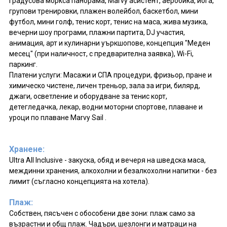
градусова моркса панорама, Marvy асистент, аеробика, йога,
групови тренировки, плажен волейбол, баскетбол, мини
футбол, мини голф, тенис корт, тенис на маса, жива музика,
вечерни шоу програми, плажни партита, DJ участия,
анимация, арт и кулинарни уъркшопове, концепция "Меден
месец" (при наличност, с предварителна заявка), Wi-Fi,
паркинг.
Платени услуги: Масажи и СПА процедури, фризьор, пране и
химическо чистене, личен треньор, зала за игри, билярд,
джаги, осветление и оборудване за тенис корт,
детегледачка, лекар, водни моторни спортове, плаване и
уроци по плаване Marvy Sail .
Хранене:
Ultra All Inclusive - закуска, обяд и вечеря на шведска маса,
междинни хранения, алкохолни и безалкохолни напитки - без
лимит (съгласно концепцията на хотела).
Плаж:
Собствен, пясъчен с обособени две зони: плаж само за
възрастни и общ плаж. Чадъри, шезлонги и матраци на