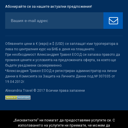
Абонирайте се за нашите актуални предложения!
Обявените цени в € (евро) и $ (USD) се заплащат към туроператора в
лева по централния курс на БНБ в деня на плащането.
При необходимост Александрия Травел ЕООД си запазва правото да
променя цените и условията на предложената оферта, за което ще
бъдете уведомени своевременно.
*Александрия Травел ЕООД е регистриран администратор на лични
данни в Комисията за Защита на Личните Данни под № 307035 от
19.04.2012г.
Alexandria Travel © 2017 Всички права запазени
„Бисквитките“ ни помагат да предоставяме услугите си. С
използването на услугите ни приемате, че можем да