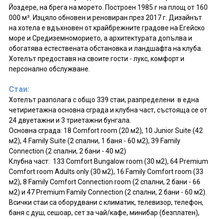
Йоздере, на брега на морето. Построен 1985 г на площ от 160
000 м². Изцяло обновен и реновиран през 2017 г. Дизайнът
на хотела е вдъхновен от крайбрежните градове на Егейско
море и Средиземноморието, а архитектурата допълва и
обогатява естествената обстановка и ландшафта на клуба.
Хотелът предоставя на своите гости - лукс, комфорт и
персонално обслужване.
Стаи:
Хотелът разполага с общо 339 стаи, разпределени в една
четириетажна основна сграда и клубна част, състояща се от
24 двуетажни и 3 триетажни бунгала.
Основна сграда: 18 Comfort room (20 м2), 10 Junior Suite (42
м2), 4 Family Suite (2 спални, 1 баня - 60 м2), 39 Family
Connection (2 спални, 2 бани - 40 м2)
Клубна част: 133 Comfort Bungalow room (30 м2), 64 Premium
Comfort room Adults only (30 м2), 16 Family Comfort room (33
м2), 8 Family Comfort Connection room (2 спални, 2 бани - 66
м2) и 47 Premium Family Connection (2 спални, 2 бани - 60 м2).
Всички стаи са оборудвани с климатик, телевизор, телефон,
баня с душ, сешоар, сет за чай/кафе, минибар (безплатен),