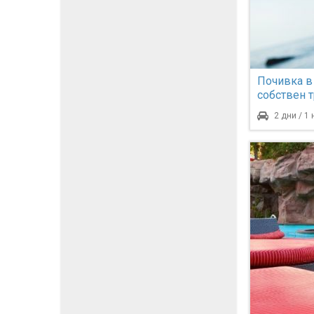
Почивка в
собствен 
2 дни / 1