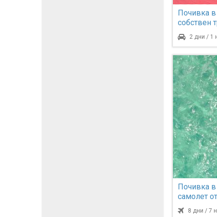
Почивка в
собствен 
2 дни / 1
Почивка в
самолет от
нощувки
8 дни / 7