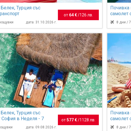
 Белек, Турция със
Почивка 
транспорт
самолет 
от
64 €
/
126 лв.
нощувки
 нощувки
дата: 31.10.2026 г.
8 дни / 
 Белек, Турция със
Почивка 
 София в Неделя - 7
самолет 
от
577 €
/
1128 лв.
нощувки
 нощувки
дата: 09.08.2026 г.
8 дни / 