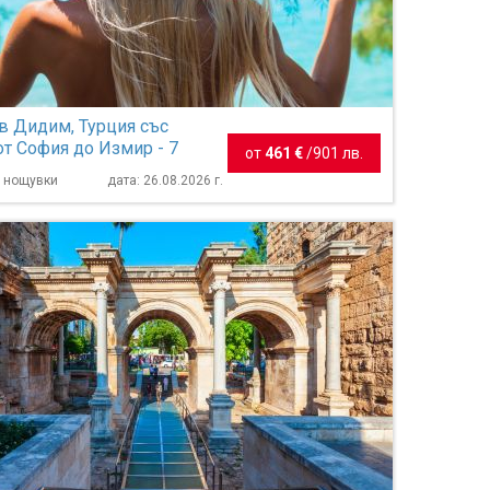
в Дидим, Турция със
от София до Измир - 7
от
461 €
/
901 лв.
7 нощувки
дата: 26.08.2026 г.