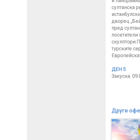
и панорамна
султанска р
истанбулски
дворец „Бей
пред султа
посетители 
скулптори.П
турските се
Европейскат
ДЕН 5
Закуска. 09
Други офе