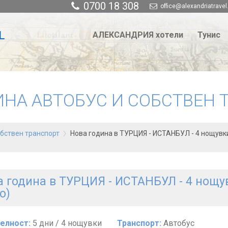
0700 18 308
office@alexandriatravel
АЛЕКСАНДРИЯ хотели
Тунис
ИНА АВТОБУС И СОБСТВЕН 
обствен транспорт
Нова година в ТУРЦИЯ - ИСТАНБУЛ - 4 нощувки
 година в ТУРЦИЯ - ИСТАНБУЛ - 4 нощув
о)
елност:
5 дни / 4 нощувки
Транспорт:
Автобус