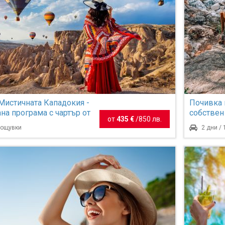
Мистичната Кападокия -
Почивка 
Top offer
на програма с чартър от
собствен
от
435 €
/
850 лв.
 нощувки
2 дни /