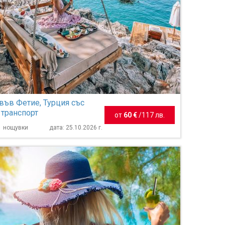
във Фетие, Турция със
 транспорт
от
60 €
/
117 лв.
 1 нощувки
дата: 25.10.2026 г.