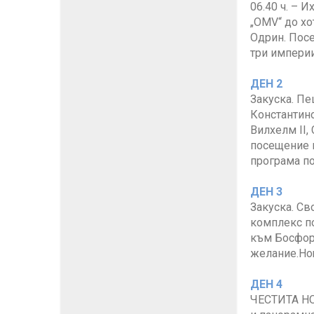
06.40 ч. – И
„OMV“ до хо
Одрин. Посе
три империи
ДЕН 2
Закуска. Пе
Константино
Вилхелм II,
посещение н
програма по
ДЕН 3
Закуска. Св
комплекс по
към Босфор
желание.Н
ДЕН 4
ЧЕСТИТА НО