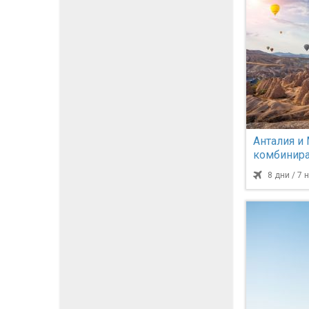
Анталия и 
комбинира
София
8 дни / 7