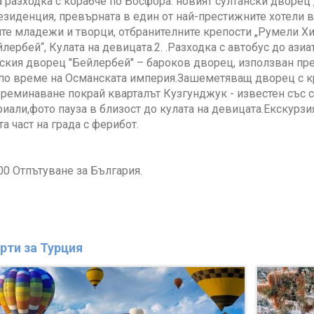
 разходка с корабче по Босфора: новият султански дворец
езиденция, превърната в един от най-престижните хотели в
те младежи и творци, отбранителните крепости „Румели Хис
лербей“, Кулата на девицата.2. .Разходка с автобус до азиат
нския дворец "Бейлербей" – бароков дворец, използван пр
по време на Османската империя.Зашеметяващ дворец с кр
реминаване покрай кварталът Кузгунджук - известен със с
риали,фото пауза в близост до кулата на девицата.Екскур
а част на града с ферибот.
:00 Отпътуване за България.
рти за Турция