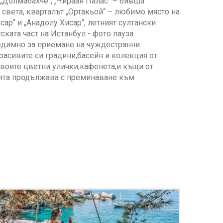
 „Долмабахче“, „Чираан Палас“ – бивша
 света, кварталът „Ортакьой“ – любимо място на
ар“ и „Анадолу Хисар“, летният султански
ската част на Истанбул - фото пауза
едимно за приемане на чуждестранни
асивите си градини,басейн и колекция от
воите цветни улички,кафенета,и къщи от
зията продължава с преминаване към