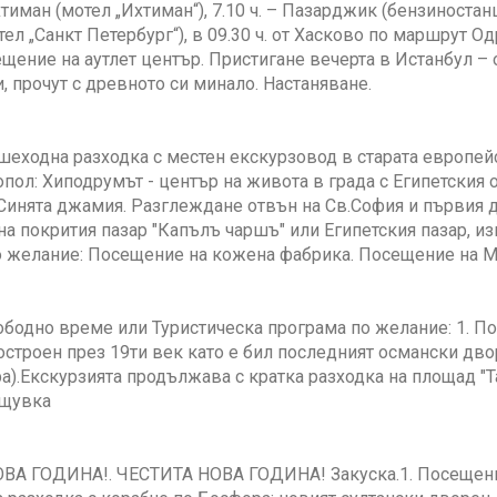
хтиман (мотел „Ихтиман“), 7.10 ч. – Пазарджик (бензиностанц
тел „Санкт Петербург“), в 09.30 ч. от Хасково по маршрут 
щение на аутлет център. Пристигане вечерта в Истанбул –
, прочут с древното си минало. Настаняване.
шеходна разходка с местен екскурзовод в старата европейс
пол: Хиподрумът - център на живота в града с Египетския 
 Синята джамия. Разглеждане отвън на Св.София и първия 
а покрития пазар "Капълъ чаршъ" или Египетския пазар, из
 желание: Посещение на кожена фабрика. Посещение на Мо
ободно време или Туристическа програма по желание: 1. 
строен през 19ти век като е бил последният османски дво
а).Екскурзията продължава с кратка разходка на площад "
ощувка
ВА ГОДИНА!. ЧЕСТИТА НОВА ГОДИНА! Закуска.1. Посещение