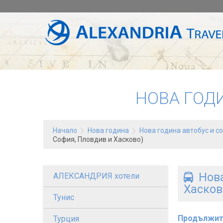
НОВА ГОД
Начало
Нова година
Нова година автобус и с
София, Пловдив и Хасково)
Нова
АЛЕКСАНДРИЯ хотели
Хасков
Тунис
Продължит
Турция