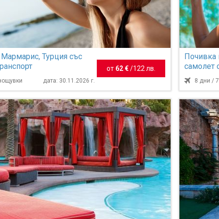
 Мармарис, Турция със
Почивка 
транспорт
самолет 
от
62 €
/
122 лв.
нощувки
 нощувки
дата: 30.11.2026 г.
8 дни / 