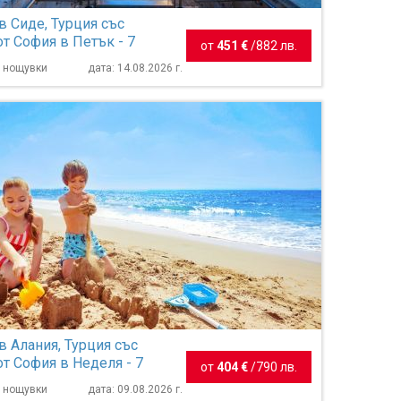
в Сиде, Турция със
от София в Петък - 7
от
451 €
/
882 лв.
7 нощувки
дата: 14.08.2026 г.
в Алания, Турция със
от София в Неделя - 7
от
404 €
/
790 лв.
7 нощувки
дата: 09.08.2026 г.