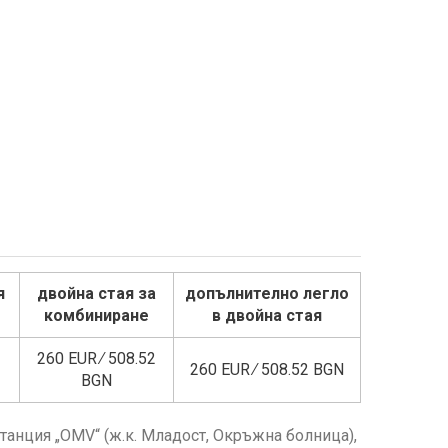
я
двойна стая за
допълнително легло
комбиниране
в двойна стая
260 EUR ∕ 508.52
260 EUR ∕ 508.52 BGN
BGN
останция „OMV“ (ж.к. Младост, Окръжна болница),