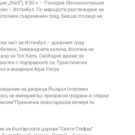
ия „Shell“), 8.00 ч. – Пловдив (бензиностанция
Одрин – Истанбул. По маршрута разглеждане на
 огромен съвременен град, бивша столица на
ка част на Истанбул – древният град
обелиск, Змиевидната колона, Фонтана на
двор на Топ Капъ. Свободно време за
вестен с подправките си. Туристическа
л и аквариум Aqua Florya
Посещение на двореца Йълдъз (огромен
рец на империята,с прекрасни градини и гледки
Таксим"Празнична новогодишна вечеря по
 на българската църква "Свети Стефан"