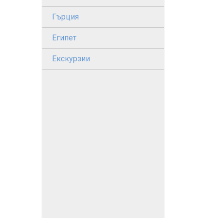
Гърция
Египет
Екскурзии