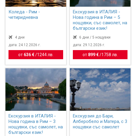
Коледа - Рим -
Екскурзия в ИТАЛИЯ -
четиридневна
Нова година в Рим – 5
нощувки, със самолет, на
български език!
4 дни
6 дни / 5 нощувки
дата: 24.12.2026 г.
дата: 29.12.2026 г.
от
636 €
/
1244 лв.
от
899 €
/
1758 лв.
Екскурзия в ИТАЛИЯ -
Екскурзия до Бари,
Нова година в Рим – 3
Алберобело и Матера, с 3
нощувки, със самолет, на
нощувки със самолет
български език!