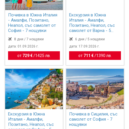
Почивка в Южна Италия
Екскурзия в Южна
- Амалфи, Позитано,
Италия - Амалфи,
Неапол, със самолет от
Позитано, Неапол, със
София - 7 нощувки
самолет от Варна - 5
нощувки
8 дни / 7 нощувки
6 дни / 5 нощувки
дата: 01.09.2026 г.
дата: 17.09.2026 г.
от
729 €
/
1425 лв.
от
711 €
/
1390 лв.
Екскурзия в Южна
Почивка в Сицилия, със
Италия - Амалфи,
самолет от София - 7
Позитано, Неапол, със
нощувки