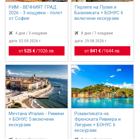
РИМ - ВЕЧНИЯТ ГРАД
Перлите на Пулия и
2026 - 3 нощувки - полет
Базиликата + БОНУС 6
от София
включени екскурзии
4 дни / 3 нощувки
8 дни / 7 нощувки
дата: 02.09.2026 г.
дата: 29.08.2026 г.
от
525 €
/
1026 лв.
от
841 €
/
1644 лв.
Мечтана Италия - Римини
Романтиката на
+ БОНУС 5 включени
Френската Ривиера и
екскурзии
Лигурия + БОНУС 6
екскурзии