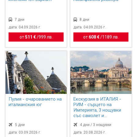
7 дни
8 дни
дата: 04.09.2026 г.
дата: 04.09.2026 г.
от
511 €
/
999 лв.
от
608 €
/
1189 лв.
Пулия - очарованието на
Екскурзия в ИТАЛИЯ -
италианския юг
РИМ - сърцето на
Империята, 3 нощувки
със самолет и
обслужване н...
5 дни
4 дни / 3 нощувки
дата: 03.09.2026 г.
дата: 20.08.2026 г.