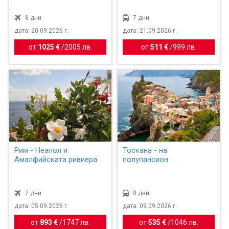
8 дни
7 дни
дата: 20.09.2026 г.
дата: 21.09.2026 г.
от
1025 €
/
2005 лв.
от
511 €
/
999 лв.
Рим - Неапол и
Тоскана - на
Амалфийската ривиера
полупансион
7 дни
8 дни
дата: 05.09.2026 г.
дата: 09.09.2026 г.
от
893 €
/
1747 лв.
от
535 €
/
1046 лв.