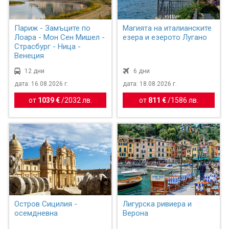
Париж - Замъците по
Магията на италианските
Лоара - Мон Сен Мишел -
езера и езерото Лугано
Страсбург - Ница -
Венеция
12 дни
6 дни
дата: 16.08.2026 г.
дата: 18.08.2026 г.
от
1039 €
/
2032 лв.
от
811 €
/
1586 лв.
Остров Сицилия -
Лигурска ривиера и
осемдневна
Верона