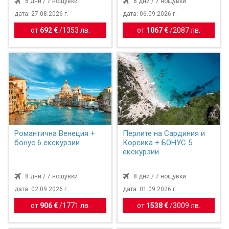
8 дни / 7 нощувки
8 дни / 7 нощувки
дата: 27.08.2026 г.
дата: 06.09.2026 г.
от
692 €
/
1353 лв.
от
1067 €
/
2087 лв.
Романтична Венеция +
Перлите на Сардиния и
бонус 6 екскурзии
Корсика + БОНУС 5
екскурзии
8 дни / 7 нощувки
8 дни / 7 нощувки
дата: 02.09.2026 г.
дата: 01.09.2026 г.
от
906 €
/
1771 лв.
от
1538 €
/
3009 лв.