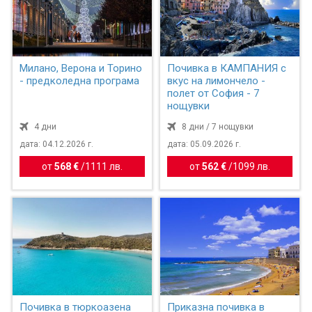
Милано, Верона и Торино
Почивка в КАМПАНИЯ с
- предколедна програма
вкус на лимончело -
полет от София - 7
нощувки
4 дни
8 дни / 7 нощувки
дата: 04.12.2026 г.
дата: 05.09.2026 г.
от
568 €
/
1111 лв.
от
562 €
/
1099 лв.
Почивка в тюркоазена
Приказна почивка в