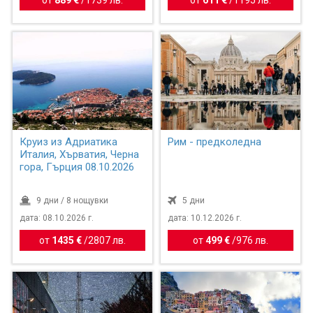
от
889 €
/
1739 лв.
от
611 €
/
1195 лв.
Круиз из Адриатика
Рим - предколедна
Италия, Хърватия, Черна
гора, Гърция 08.10.2026
9 дни / 8 нощувки
5 дни
дата: 08.10.2026 г.
дата: 10.12.2026 г.
от
1435 €
/
2807 лв.
от
499 €
/
976 лв.