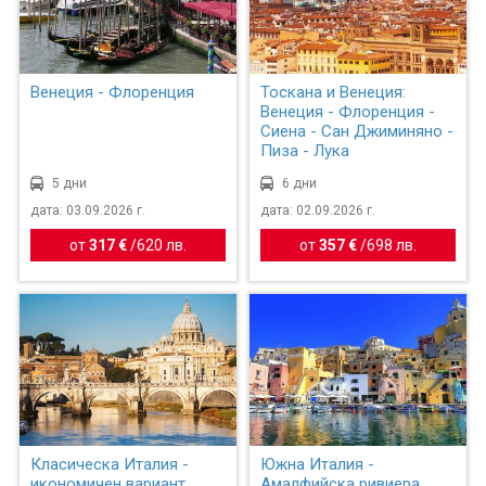
Венеция - Флоренция
Тоскана и Венеция:
Венеция - Флоренция -
Сиена - Сан Джиминяно -
Пиза - Лука
5 дни
6 дни
дата: 03.09.2026 г.
дата: 02.09.2026 г.
от
317 €
/
620 лв.
от
357 €
/
698 лв.
Класическа Италия -
Южна Италия -
икономичен вариант
Амалфийска ривиера