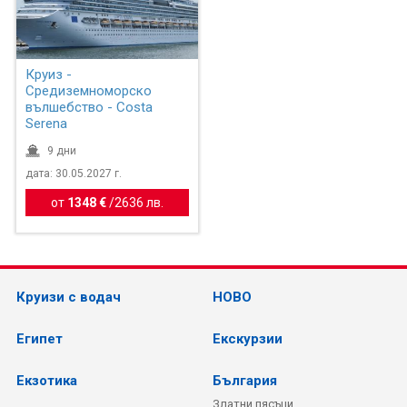
Круиз -
Средиземноморско
вълшебство - Costa
Serena
9 дни
дата: 30.05.2027 г.
от
1348 €
/
2636 лв.
Круизи с водач
НОВО
Египет
Екскурзии
Екзотика
България
Златни пясъци