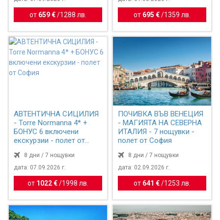
от
659 €
/
1288 лв.
от
695 €
/
1359 лв.
АВТЕНТИЧНА СИЦИЛИЯ
ПОЧИВКА ВЪВ ВЕНЕЦИЯ
- Torre Normanna 4* +
- МАГИЯТА НА СЕВЕРНА
БОНУС 6 включени
ИТАЛИЯ - 7 нощувки -
екскурзии - полет от
полет от София
София
8 дни / 7 нощувки
8 дни / 7 нощувки
дата: 07.09.2026 г.
дата: 02.09.2026 г.
от
1022 €
/
1998 лв.
от
641 €
/
1253 лв.