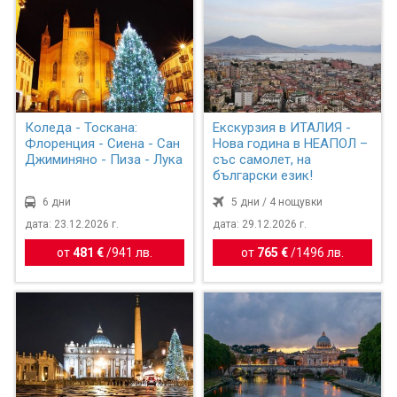
Коледа - Тоскана:
Екскурзия в ИТАЛИЯ -
Флоренция - Сиена - Сан
Нова година в НЕАПОЛ –
Джиминяно - Пиза - Лука
със самолет, на
български език!
6 дни
5 дни / 4 нощувки
дата: 23.12.2026 г.
дата: 29.12.2026 г.
от
481 €
/
941 лв.
от
765 €
/
1496 лв.