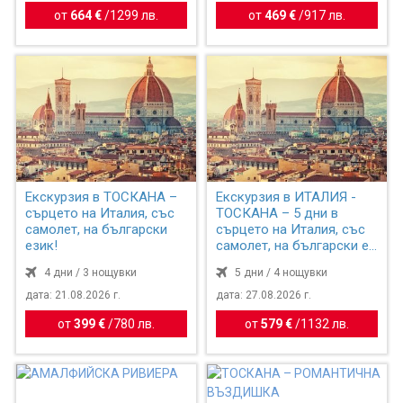
от
664 €
/
1299 лв.
от
469 €
/
917 лв.
Екскурзия в ТОСКАНА –
Екскурзия в ИТАЛИЯ -
сърцето на Италия, със
ТОСКАНА – 5 дни в
самолет, на български
сърцето на Италия, със
език!
самолет, на български е...
4 дни / 3 нощувки
5 дни / 4 нощувки
дата: 21.08.2026 г.
дата: 27.08.2026 г.
от
399 €
/
780 лв.
от
579 €
/
1132 лв.