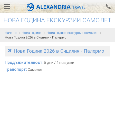
НОВА ГОДИНА ЕКСКУРЗИИ САМОЛЕТ
Вход за агенти
Проверка на резервация
Начало
Нова година
Нова година екскурзии самолет
АЛЕКСАНДРИЯ хотели
Нова Година 2026 в Сицилия - Палермо
Тунис
Нова Година 2026 в Сицилия - Палермо
Турция
Продължителност:
5 дни / 4 нощувки
Гърция
Транспорт:
Самолет
Египет
Екскурзии
0700 18 308
Запитване