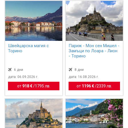
Швейцарска магия с
Париж - Мон сен Мишел -
Торино
Замъци по Лоара - Лион
- Торино
6 дни
8 дни
дата: 06.09.2026 г.
дата: 16.08.2026 г.
от
918 €
/
1795 лв.
от
1196 €
/
2339 лв.