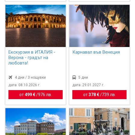
Екскурзия в ИТАЛИЯ -
Карнавал във Венеция
Верона - градът на
любовта!
4 дни / 3 нощувки
5 дни
дата: 08.10.2026 г.
дата: 29.01.2027 г.
от
499 €
/
976 лв.
от
378 €
/
739 лв.