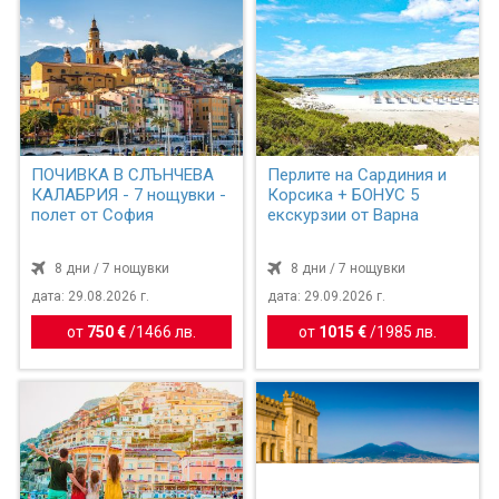
ПОЧИВКА В СЛЪНЧЕВА
Перлите на Сардиния и
КАЛАБРИЯ - 7 нощувки -
Корсика + БОНУС 5
полет от София
екскурзии от Варна
8 дни / 7 нощувки
8 дни / 7 нощувки
дата: 29.08.2026 г.
дата: 29.09.2026 г.
от
750 €
/
1466 лв.
от
1015 €
/
1985 лв.