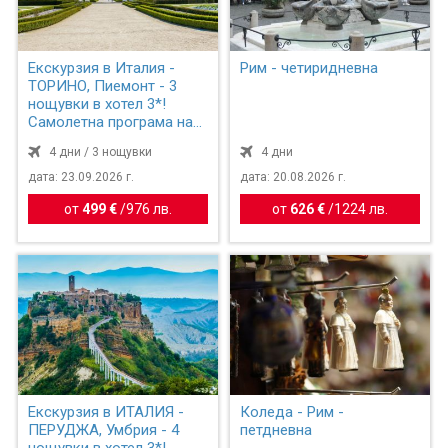
Екскурзия в Италия -
Рим - четиридневна
ТОРИНО, Пиемонт - 3
нощувки в хотел 3*!
Самолетна програма на
бъ...
4 дни / 3 нощувки
4 дни
дата: 23.09.2026 г.
дата: 20.08.2026 г.
от
499 €
/
976 лв.
от
626 €
/
1224 лв.
Екскурзия в ИТАЛИЯ -
Коледа - Рим -
ПЕРУДЖА, Умбрия - 4
петдневна
нощувки в хотел 3*!