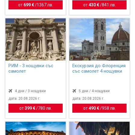
от
699 €
/
1367 лв.
от
430 €
/
841 лв.
РИМ - 3 нощувки със
Екскурзия до Флоренция
самолет
със самолет 4 нощувки
4 дни / 3 нощувки
5 дни / 4 нощувки
дата: 20.08.2026 г.
дата: 20.08.2026 г.
от
399 €
/
780 лв.
от
490 €
/
958 лв.