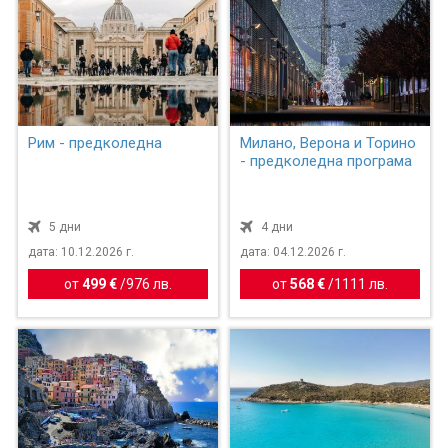
Рим - предколедна
Милано, Верона и Торино
- предколедна програма
5 дни
4 дни
дата: 10.12.2026 г.
дата: 04.12.2026 г.
от
499 €
/
976 лв.
от
568 €
/
1111 лв.