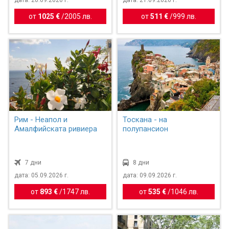
дата: 20.09.2026 г.
дата: 21.09.2026 г.
от
1025 €
/
2005 лв.
от
511 €
/
999 лв.
Рим - Неапол и
Тоскана - на
Амалфийската ривиера
полупансион
7 дни
8 дни
дата: 05.09.2026 г.
дата: 09.09.2026 г.
от
893 €
/
1747 лв.
от
535 €
/
1046 лв.