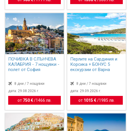
ПОЧИВКА В СЛЪНЧЕВА
Перлите на Сардиния и
КАЛАБРИЯ - 7 нощувки -
Корсика + БОНУС 5
полет от София
екскурзии от Варна
8 дни / 7 нощувки
8 дни / 7 нощувки
дата: 29.08.2026 г.
дата: 29.09.2026 г.
от
750 €
/
1466 лв.
от
1015 €
/
1985 лв.