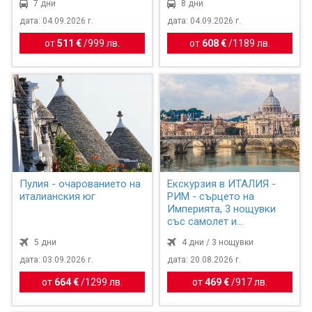
7 дни
8 дни
дата: 04.09.2026 г.
дата: 04.09.2026 г.
от
511 €
/
999 лв.
от
608 €
/
1189 лв.
Пулия - очарованието на
Екскурзия в ИТАЛИЯ -
италианския юг
РИМ - сърцето на
Империята, 3 нощувки
със самолет и
обслужване н...
5 дни
4 дни / 3 нощувки
дата: 03.09.2026 г.
дата: 20.08.2026 г.
от
664 €
/
1299 лв.
от
469 €
/
917 лв.