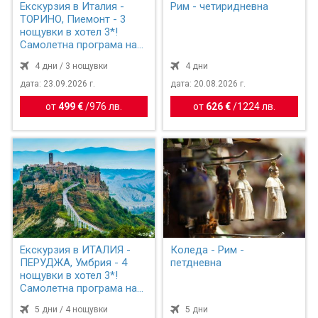
Екскурзия в Италия -
Рим - четиридневна
ТОРИНО, Пиемонт - 3
нощувки в хотел 3*!
Самолетна програма на
бъ...
4 дни / 3 нощувки
4 дни
дата: 23.09.2026 г.
дата: 20.08.2026 г.
от
499 €
/
976 лв.
от
626 €
/
1224 лв.
Екскурзия в ИТАЛИЯ -
Коледа - Рим -
ПЕРУДЖА, Умбрия - 4
петдневна
нощувки в хотел 3*!
Самолетна програма на
бъ...
5 дни / 4 нощувки
5 дни