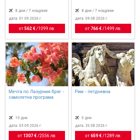
8 дни / 7 нощувки
8 дни / 7 нощувки
дата: 01.09.2026 г.
дата: 09.08.2026 г.
от
562 €
/
1099 лв.
от
766 €
/
1499 лв.
Мечта по Лазурния бряг -
Рим - петдневна
самолетна програма
10 дни
5 дни
дата: 03.09.2026 г.
дата: 20.08.2026 г.
от
1307 €
/
2556 лв.
от
659 €
/
1289 лв.