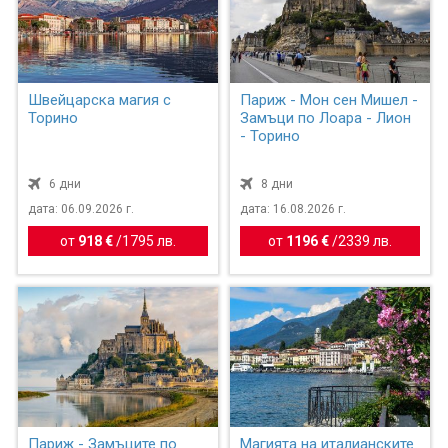
Швейцарска магия с
Париж - Мон сен Мишел -
Торино
Замъци по Лоара - Лион
- Торино
6 дни
8 дни
дата: 06.09.2026 г.
дата: 16.08.2026 г.
от
918 €
/
1795 лв.
от
1196 €
/
2339 лв.
Париж - Замъците по
Магията на италианските