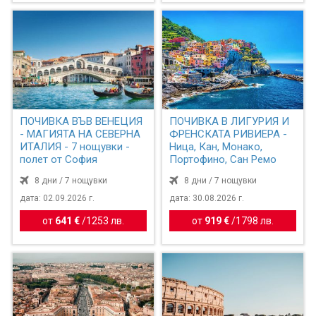
ПОЧИВКА ВЪВ ВЕНЕЦИЯ
ПОЧИВКА В ЛИГУРИЯ И
- МАГИЯТА НА СЕВЕРНА
ФРЕНСКАТА РИВИЕРА -
ИТАЛИЯ - 7 нощувки -
Ница, Кан, Монако,
полет от София
Портофино, Сан Ремо
8 дни / 7 нощувки
8 дни / 7 нощувки
дата: 02.09.2026 г.
дата: 30.08.2026 г.
от
641 €
/
1253 лв.
от
919 €
/
1798 лв.