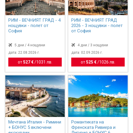
РИМ - ВЕЧНИЯТ ГРАД - 4
РИМ - ВЕЧНИЯТ ГРАД
нощувки - полет от
2026 - 3 нощувки - полет
София
от София
5 дни / 4 нощувки
4 дни / 3 нощувки
дата: 22.08.2026 г.
дата: 02.09.2026 г.
от
527 €
/
1031 лв.
от
525 €
/
1026 лв.
Мечтана Италия - Римини
Романтиката на
+ БОНУС 5 включени
Френската Ривиера и
екскурзии
Лигурия + БОНУС 6