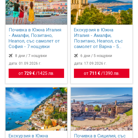
Почивка в Южна Италия
Екскурзия в Южна
- Амалфи, Позитано,
Италия - Амалфи,
Неапол, със самолет от
Позитано, Неапол, със
София - 7 нощувки
самолет от Варна - 5
нощувки
8 дни / 7 нощувки
6 дни / 5 нощувки
дата: 01.09.2026 г.
дата: 17.09.2026 г.
от
729 €
/
1425 лв.
от
711 €
/
1390 лв.
Екскурзия в Южна
Почивка в Сицилия, със