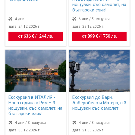
нощувки, със самолет, на
български език!
4 дни
6 дни / 5 нощувки
дата: 24.12.2026 г.
дата: 29.12.2026 г.
от
636 €
/
1244 лв.
от
899 €
/
1758 лв.
Екскурзия в ИТАЛИЯ -
Екскурзия до Бари,
Нова година в Рим – 3
Алберобело и Матера, с 3
нощувки, със самолет, на
нощувки със самолет
български език!
4 дни / 3 нощувки
4 дни / 3 нощувки
дата: 30.12.2026 г.
дата: 21.08.2026 г.