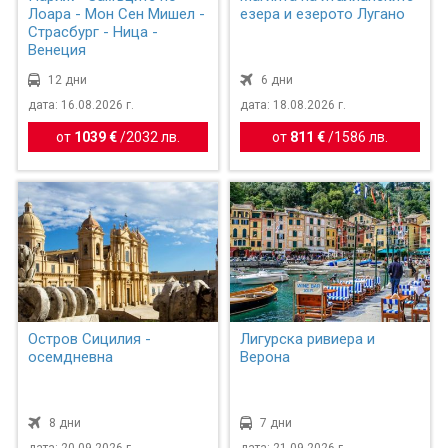
Лоара - Мон Сен Мишел -
езера и езерото Лугано
Страсбург - Ница -
Венеция
12 дни
6 дни
дата: 16.08.2026 г.
дата: 18.08.2026 г.
от
1039 €
/
2032 лв.
от
811 €
/
1586 лв.
Остров Сицилия -
Лигурска ривиера и
осемдневна
Верона
8 дни
7 дни