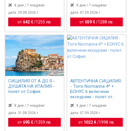
София
8 дни / 7 нощувки
8 дни / 7 нощувки
дата: 29.08.2026 г.
дата: 07.09.2026 г.
от
642 €
/
1255 лв.
от
659 €
/
1288 лв.
СИЦИЛИЯ ОТ А ДО Я -
АВТЕНТИЧНА СИЦИЛИЯ
ДУШАТА НА ИТАЛИЯ -
- Torre Normanna 4* +
полет от София
БОНУС 6 включени
екскурзии - полет от
София
8 дни / 7 нощувки
8 дни / 7 нощувки
дата: 31.08.2026 г.
дата: 07.09.2026 г.
от
695 €
/
1359 лв.
от
1022 €
/
1998 лв.