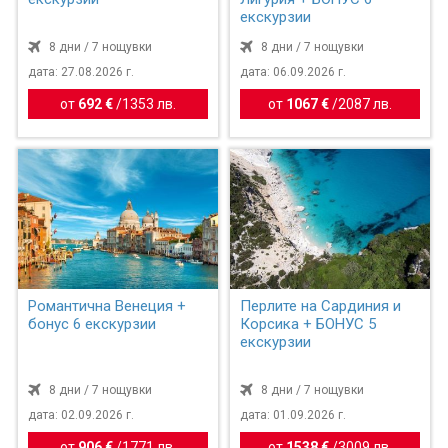
екскурзии
8 дни / 7 нощувки
8 дни / 7 нощувки
дата: 27.08.2026 г.
дата: 06.09.2026 г.
от
692 €
/
1353 лв.
от
1067 €
/
2087 лв.
Романтична Венеция +
Перлите на Сардиния и
бонус 6 екскурзии
Корсика + БОНУС 5
екскурзии
8 дни / 7 нощувки
8 дни / 7 нощувки
дата: 02.09.2026 г.
дата: 01.09.2026 г.
от
906 €
/
1771 лв.
от
1538 €
/
3009 лв.