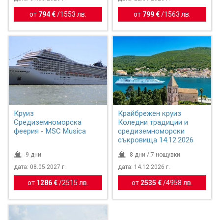
от
794 €
/
1553 лв.
от
799 €
/
1563 лв.
Круиз
Крайбрежен круиз
Средиземноморска
Коледни традиции и
феерия - MSC Musica
средиземноморски
съкровища 14.12.2026
9 дни
8 дни / 7 нощувки
дата: 08.05.2027 г.
дата: 14.12.2026 г.
от
1286 €
/
2515 лв.
от
2535 €
/
4958 лв.