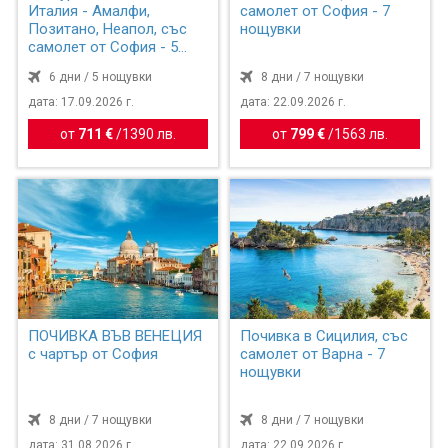
Италия - Амалфи,
самолет от София - 7
Позитано, Неапол, със
нощувки
самолет от София - 5
нощувки
6 дни / 5 нощувки
8 дни / 7 нощувки
дата: 17.09.2026 г.
дата: 22.09.2026 г.
от
711 €
/
1390 лв.
от
799 €
/
1563 лв.
ПОЧИВКА ВЪВ ВЕНЕЦИЯ
Почивка в Сицилия, със
с чартър от София
самолет от Варна - 7
нощувки
8 дни / 7 нощувки
8 дни / 7 нощувки
дата: 31.08.2026 г.
дата: 22.09.2026 г.