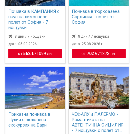
Почивка в КАМПАНИЯ с
Почивка в тюркоазена
вкус на лимончело -
Сардиния - полет от
полет от София - 7
София
нощувки
8 дни / 7 нощувки
8 дни / 7 нощувки
дата: 05.09.2026 г.
дата: 25.08.2026 г.
от
562 €
/
1099 лв.
от
702 €
/
1373 лв.
Приказна почивка в
ЧЕФАЛУ и ПАЛЕРМО -
Пулия с включена
Романтиката на
екскурзия на Бари
АВТЕНТИЧНА СИЦИЛИЯ
- 7 нощувки с полет от