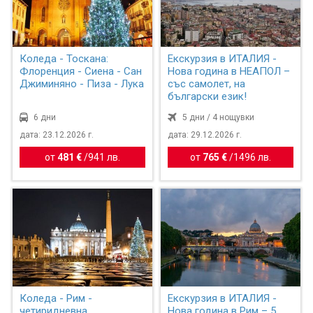
Коледа - Тоскана:
Екскурзия в ИТАЛИЯ -
Флоренция - Сиена - Сан
Нова година в НЕАПОЛ –
Джиминяно - Пиза - Лука
със самолет, на
български език!
6 дни
5 дни / 4 нощувки
дата: 23.12.2026 г.
дата: 29.12.2026 г.
от
481 €
/
941 лв.
от
765 €
/
1496 лв.
Коледа - Рим -
Екскурзия в ИТАЛИЯ -
четиридневна
Нова година в Рим – 5