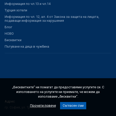
Информация по чл.13 и чл.14
Турция хотели
Информация по чл. 12, ал. 4 от Закона за защита на лицата,
подаващи информация за нарушения
Блог
НОВО
Бисквитки
Пътуване на деца в чужбина
„Бисквитките“ ни помагат да предоставяме услугите си. С
използването на услугите ни приемате, че можем да
използваме „бисквитки“.
Адрес
Прочети повече
Съгласен съм
гр. София, ул. Тракия № 33