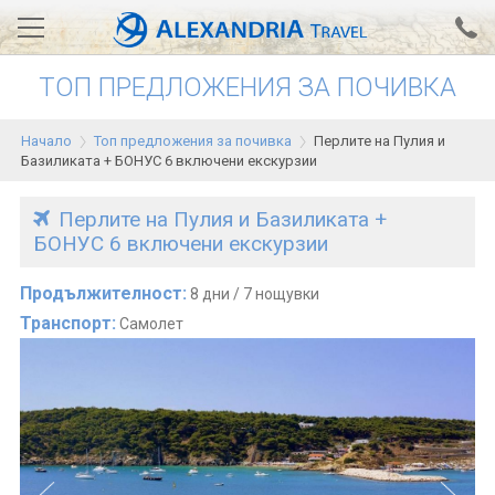
ТОП ПРЕДЛОЖЕНИЯ ЗА ПОЧИВКА
Вход за агенти
Проверка на резервация
Начало
Топ предложения за почивка
Перлите на Пулия и
АЛЕКСАНДРИЯ хотели
Базиликата + БОНУС 6 включени екскурзии
Тунис
Перлите на Пулия и Базиликата +
БОНУС 6 включени екскурзии
Турция
Гърция
Продължителност:
8 дни / 7 нощувки
Транспорт:
Самолет
Египет
Екскурзии
0700 18 308
Запитване