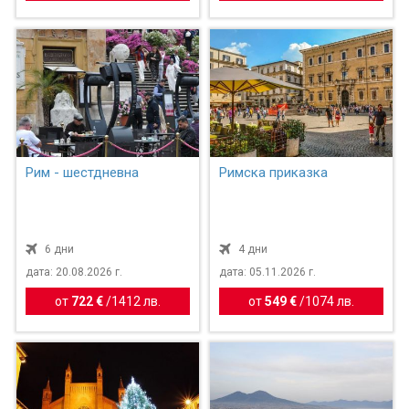
Рим - шестдневна
Римска приказка
6 дни
4 дни
дата: 20.08.2026 г.
дата: 05.11.2026 г.
от
722 €
/
1412 лв.
от
549 €
/
1074 лв.