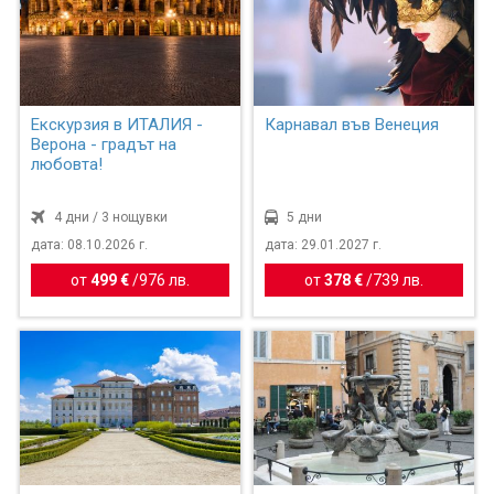
Екскурзия в ИТАЛИЯ -
Карнавал във Венеция
Верона - градът на
любовта!
4 дни / 3 нощувки
5 дни
дата: 08.10.2026 г.
дата: 29.01.2027 г.
от
499 €
/
976 лв.
от
378 €
/
739 лв.