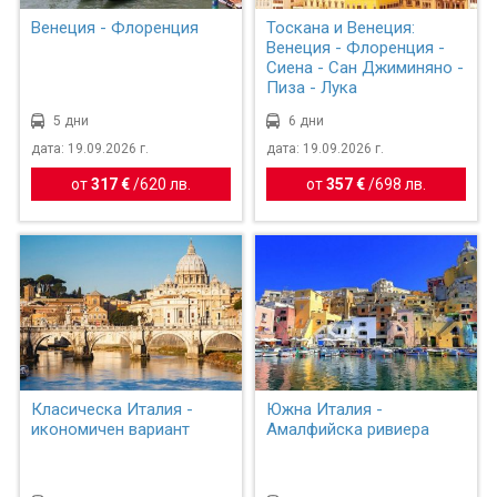
Венеция - Флоренция
Тоскана и Венеция:
Венеция - Флоренция -
Сиена - Сан Джиминяно -
Пиза - Лука
5 дни
6 дни
дата: 19.09.2026 г.
дата: 19.09.2026 г.
от
317 €
/
620 лв.
от
357 €
/
698 лв.
Класическа Италия -
Южна Италия -
икономичен вариант
Амалфийска ривиера