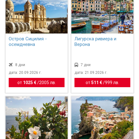
Остров Сицилия -
Лигурска ривиера и
осемдневна
Верона
8 дни
7 дни
дата: 20.09.2026 г.
дата: 21.09.2026 г.
от
1025 €
/
2005 лв.
от
511 €
/
999 лв.