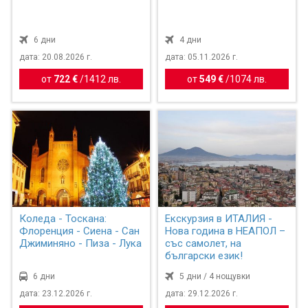
6 дни
4 дни
дата: 20.08.2026 г.
дата: 05.11.2026 г.
от
722 €
/
1412 лв.
от
549 €
/
1074 лв.
Коледа - Тоскана:
Екскурзия в ИТАЛИЯ -
Флоренция - Сиена - Сан
Нова година в НЕАПОЛ –
Джиминяно - Пиза - Лука
със самолет, на
български език!
6 дни
5 дни / 4 нощувки
дата: 23.12.2026 г.
дата: 29.12.2026 г.