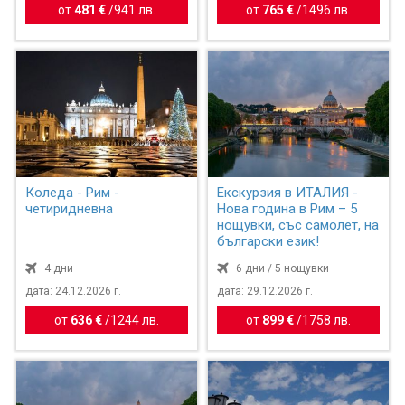
от
481 €
/
941 лв.
от
765 €
/
1496 лв.
Коледа - Рим -
Екскурзия в ИТАЛИЯ -
четиридневна
Нова година в Рим – 5
нощувки, със самолет, на
български език!
4 дни
6 дни / 5 нощувки
дата: 24.12.2026 г.
дата: 29.12.2026 г.
от
636 €
/
1244 лв.
от
899 €
/
1758 лв.