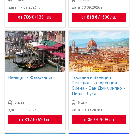
дата: 17.09.2026 г.
дата: 03.09.2026 г.
от
706 €
/
1381 лв.
от
818 €
/
1600 лв.
Венеция - Флоренция
Тоскана и Венеция:
Венеция - Флоренция -
Сиена - Сан Джиминяно -
Пиза - Лука
5 дни
6 дни
дата: 19.09.2026 г.
дата: 19.09.2026 г.
от
317 €
/
620 лв.
от
357 €
/
698 лв.