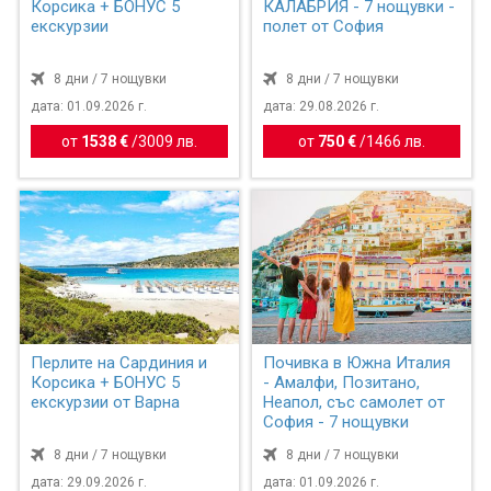
Корсика + БОНУС 5
КАЛАБРИЯ - 7 нощувки -
екскурзии
полет от София
8 дни / 7 нощувки
8 дни / 7 нощувки
дата: 01.09.2026 г.
дата: 29.08.2026 г.
от
1538 €
/
3009 лв.
от
750 €
/
1466 лв.
Перлите на Сардиния и
Почивка в Южна Италия
Корсика + БОНУС 5
- Амалфи, Позитано,
екскурзии от Варна
Неапол, със самолет от
София - 7 нощувки
8 дни / 7 нощувки
8 дни / 7 нощувки
дата: 29.09.2026 г.
дата: 01.09.2026 г.