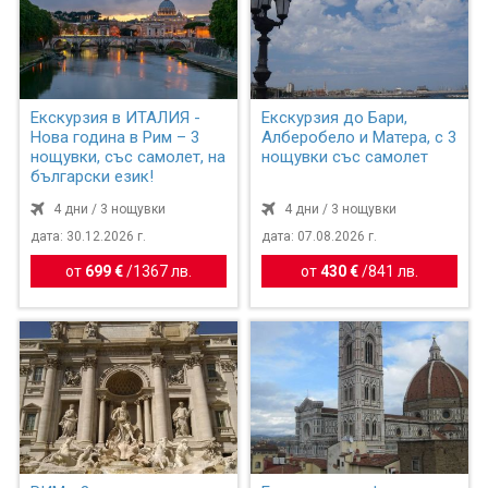
Екскурзия в ИТАЛИЯ -
Екскурзия до Бари,
Нова година в Рим – 3
Алберобело и Матера, с 3
нощувки, със самолет, на
нощувки със самолет
български език!
4 дни / 3 нощувки
4 дни / 3 нощувки
дата: 30.12.2026 г.
дата: 07.08.2026 г.
от
699 €
/
1367 лв.
от
430 €
/
841 лв.