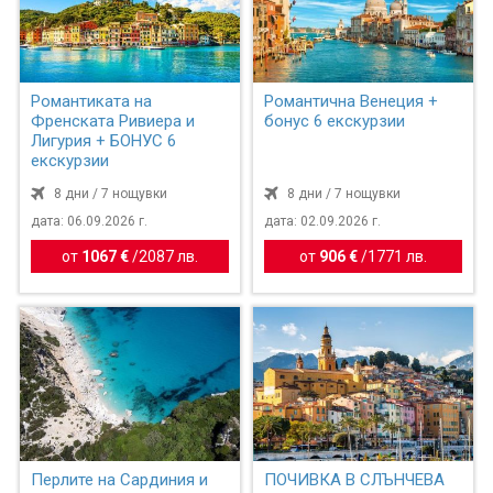
Романтиката на
Романтична Венеция +
Френската Ривиера и
бонус 6 екскурзии
Лигурия + БОНУС 6
екскурзии
8 дни / 7 нощувки
8 дни / 7 нощувки
дата: 06.09.2026 г.
дата: 02.09.2026 г.
от
1067 €
/
2087 лв.
от
906 €
/
1771 лв.
Перлите на Сардиния и
ПОЧИВКА В СЛЪНЧЕВА