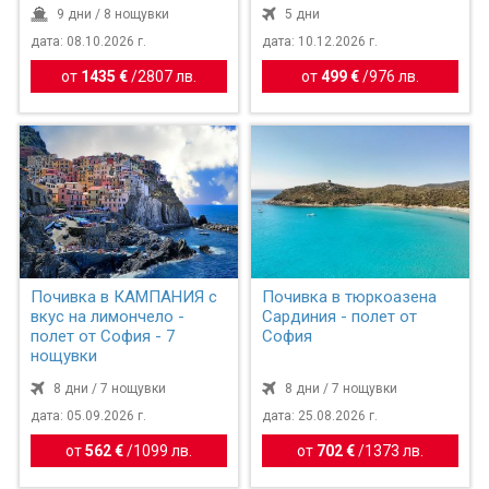
9 дни / 8 нощувки
5 дни
дата: 08.10.2026 г.
дата: 10.12.2026 г.
от
1435 €
/
2807 лв.
от
499 €
/
976 лв.
Почивка в КАМПАНИЯ с
Почивка в тюркоазена
вкус на лимончело -
Сардиния - полет от
полет от София - 7
София
нощувки
8 дни / 7 нощувки
8 дни / 7 нощувки
дата: 05.09.2026 г.
дата: 25.08.2026 г.
от
562 €
/
1099 лв.
от
702 €
/
1373 лв.