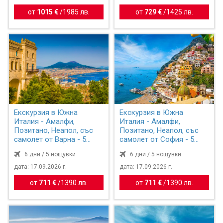
от
1015 €
/
1985 лв.
от
729 €
/
1425 лв.
Екскурзия в Южна
Екскурзия в Южна
Италия - Амалфи,
Италия - Амалфи,
Позитано, Неапол, със
Позитано, Неапол, със
самолет от Варна - 5
самолет от София - 5
нощувки
нощувки
6 дни / 5 нощувки
6 дни / 5 нощувки
дата: 17.09.2026 г.
дата: 17.09.2026 г.
от
711 €
/
1390 лв.
от
711 €
/
1390 лв.