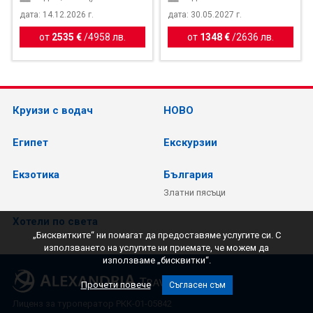
дата: 14.12.2026 г.
дата: 30.05.2027 г.
от
2535 €
/
4958 лв.
от
1348 €
/
2636 лв.
Круизи с водач
НОВО
Египет
Екскурзии
Екзотика
България
Златни пясъци
Хотели по света
„Бисквитките“ ни помагат да предоставяме услугите си. С
използването на услугите ни приемате, че можем да
използваме „бисквитки“.
Прочети повече
Съгласен съм
Лиценз за туроператор РКК-01-05842