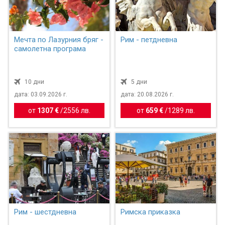
Мечта по Лазурния бряг -
Рим - петдневна
самолетна програма
10 дни
5 дни
дата: 03.09.2026 г.
дата: 20.08.2026 г.
от
1307 €
/
2556 лв.
от
659 €
/
1289 лв.
Рим - шестдневна
Римска приказка