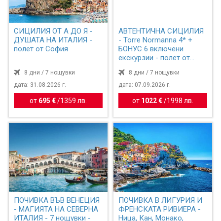
СИЦИЛИЯ ОТ А ДО Я -
АВТЕНТИЧНА СИЦИЛИЯ
ДУШАТА НА ИТАЛИЯ -
- Torre Normanna 4* +
полет от София
БОНУС 6 включени
екскурзии - полет от
София
8 дни / 7 нощувки
8 дни / 7 нощувки
дата: 31.08.2026 г.
дата: 07.09.2026 г.
от
695 €
/
1359 лв.
от
1022 €
/
1998 лв.
ПОЧИВКА ВЪВ ВЕНЕЦИЯ
ПОЧИВКА В ЛИГУРИЯ И
- МАГИЯТА НА СЕВЕРНА
ФРЕНСКАТА РИВИЕРА -
ИТАЛИЯ - 7 нощувки -
Ница, Кан, Монако,