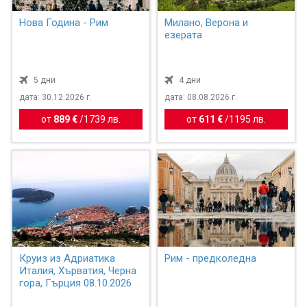
Нова Година - Рим
Милано, Верона и
езерата
5 дни
4 дни
дата: 30.12.2026 г.
дата: 08.08.2026 г.
от
889 €
/
1739 лв.
от
611 €
/
1195 лв.
Круиз из Адриатика
Рим - предколедна
Италия, Хърватия, Черна
гора, Гърция 08.10.2026