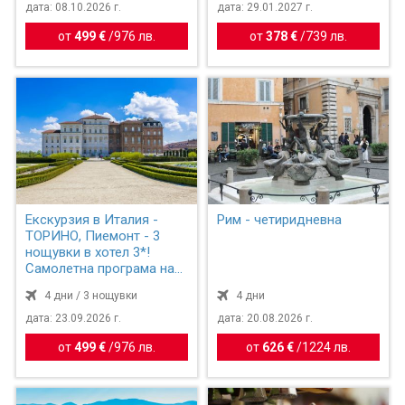
дата: 08.10.2026 г.
дата: 29.01.2027 г.
от
499 €
/
976 лв.
от
378 €
/
739 лв.
Екскурзия в Италия -
Рим - четиридневна
ТОРИНО, Пиемонт - 3
нощувки в хотел 3*!
Самолетна програма на
бъ...
4 дни / 3 нощувки
4 дни
дата: 23.09.2026 г.
дата: 20.08.2026 г.
от
499 €
/
976 лв.
от
626 €
/
1224 лв.