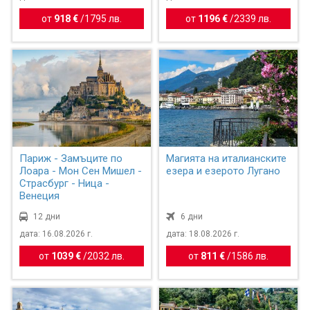
от
918 €
/
1795 лв.
от
1196 €
/
2339 лв.
Париж - Замъците по
Магията на италианските
Лоара - Мон Сен Мишел -
езера и езерото Лугано
Страсбург - Ница -
Венеция
12 дни
6 дни
дата: 16.08.2026 г.
дата: 18.08.2026 г.
от
1039 €
/
2032 лв.
от
811 €
/
1586 лв.