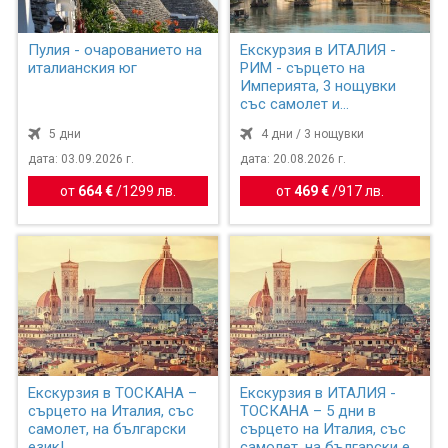
Пулия - очарованието на
Екскурзия в ИТАЛИЯ -
италианския юг
РИМ - сърцето на
Империята, 3 нощувки
със самолет и
обслужване н...
5 дни
4 дни / 3 нощувки
дата: 03.09.2026 г.
дата: 20.08.2026 г.
от
664 €
/
1299 лв.
от
469 €
/
917 лв.
Екскурзия в ТОСКАНА –
Екскурзия в ИТАЛИЯ -
сърцето на Италия, със
ТОСКАНА – 5 дни в
самолет, на български
сърцето на Италия, със
език!
самолет, на български е...