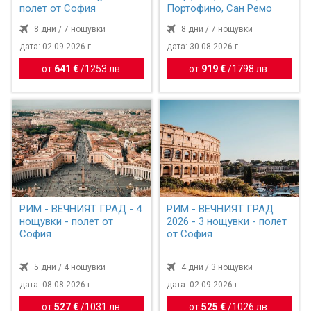
полет от София
Портофино, Сан Ремо
8 дни / 7 нощувки
8 дни / 7 нощувки
дата: 02.09.2026 г.
дата: 30.08.2026 г.
от
641 €
/
1253 лв.
от
919 €
/
1798 лв.
РИМ - ВЕЧНИЯТ ГРАД - 4
РИМ - ВЕЧНИЯТ ГРАД
нощувки - полет от
2026 - 3 нощувки - полет
София
от София
5 дни / 4 нощувки
4 дни / 3 нощувки
дата: 08.08.2026 г.
дата: 02.09.2026 г.
от
527 €
/
1031 лв.
от
525 €
/
1026 лв.