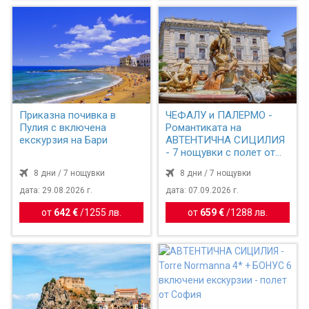
Приказна почивка в
ЧЕФАЛУ и ПАЛЕРМО -
Пулия с включена
Романтиката на
екскурзия на Бари
АВТЕНТИЧНА СИЦИЛИЯ
- 7 нощувки с полет от
София
8 дни / 7 нощувки
8 дни / 7 нощувки
дата: 29.08.2026 г.
дата: 07.09.2026 г.
от
642 €
/
1255 лв.
от
659 €
/
1288 лв.