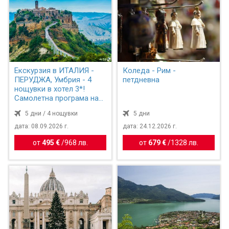
Екскурзия в ИТАЛИЯ -
Коледа - Рим -
ПЕРУДЖА, Умбрия - 4
петдневна
нощувки в хотел 3*!
Самолетна програма на
бъ...
5 дни / 4 нощувки
5 дни
дата: 08.09.2026 г.
дата: 24.12.2026 г.
от
495 €
/
968 лв.
от
679 €
/
1328 лв.