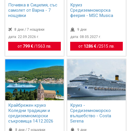
Почивка в Сицилия, със
Круиз
самолет от Варна - 7
Средиземноморска
нощувки
феерия - MSC Musica
8 дни / 7 нощувки
9 дни
дата: 22.09.2026 г.
дата: 08.05.2027 г.
от
799 €
/
1563 лв.
от
1286 €
/
2515 лв.
Крайбрежен круиз
Круиз -
Коледни традиции и
Средиземноморско
средиземноморски
вълшебство - Costa
съкровища 14.12.2026
Serena
8 дни / 7 нощувки
9 дни