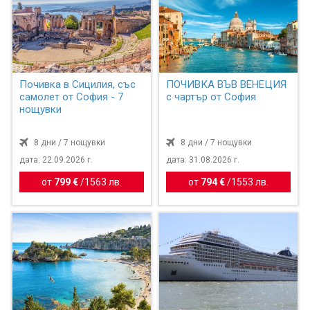
Почивка в Сицилия, със
ПОЧИВКА ВЪВ ВЕНЕЦИЯ
самолет от София - 7
с чартър от София
нощувки
8 дни / 7 нощувки
8 дни / 7 нощувки
дата: 22.09.2026 г.
дата: 31.08.2026 г.
от
799 €
/
1563 лв.
от
794 €
/
1553 лв.