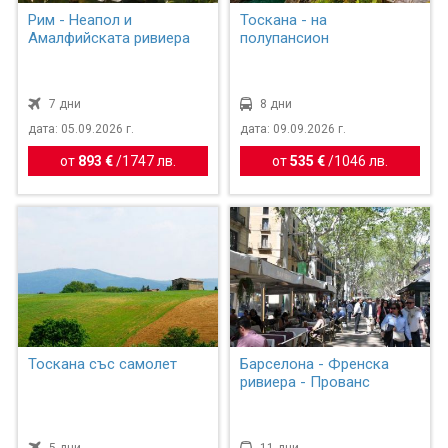
Рим - Неапол и
Тоскана - на
Амалфийската ривиера
полупансион
7 дни
8 дни
дата: 05.09.2026 г.
дата: 09.09.2026 г.
от
893 €
/
1747 лв.
от
535 €
/
1046 лв.
Тоскана със самолет
Барселона - Френска
ривиера - Прованс
5 дни
11 дни