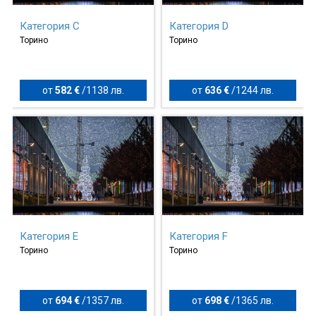
Категория C
Категория D
Торино
Торино
от
582 €
/
1138 лв.
от
636 €
/
1244 лв.
Категория E
Категория F
Торино
Торино
от
694 €
/
1357 лв.
от
698 €
/
1365 лв.