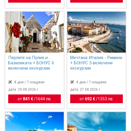
Перлите на Пулия и
Мечтана Италия - Римини
Базиликата + БОНУС 6
+ БОНУС 5 включени
включени екскурзии
екскурзии
8 дни / 7 нощувки
8 дни / 7 нощувки
дата: 29.08.2026 г.
дата: 27.08.2026 г.
от
841 €
/
1644 лв.
от
692 €
/
1353 лв.