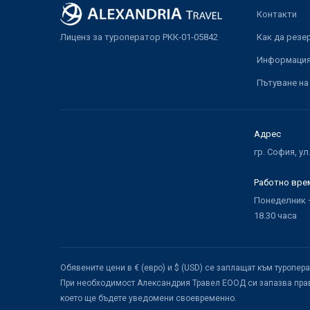
Контакти
Лиценз за туроператор РКК-01-05842
Как да резе
Информация 
Пътуване на
Адрес
гр. София, ул
Работно вре
Понеделник –
18.30 часа
Обявените цени в € (евро) и $ (USD) се заплащат към туропер
При необходимост Александрия Травел ЕООД си запазва прав
което ще бъдете уведомени своевременно.