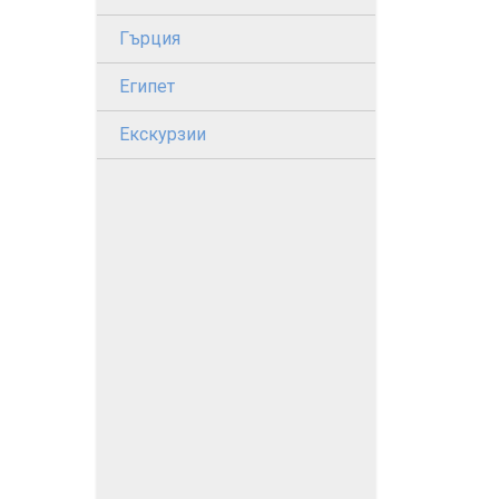
Гърция
Египет
Екскурзии