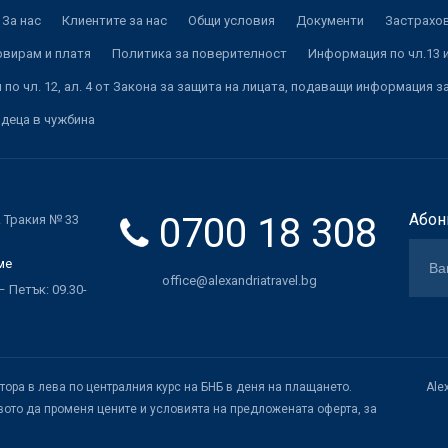
За нас
Клиентите за нас
Общи условия
Документи
Застрахов
рвирам и платя
Политика за поверителност
Информация по чл.13 и
по чл. 12, ал. 4 от Закона за защита на лицата, подаващи информация з
 деца в чужбина
0700 18 308
Абон
. Тракия № 33
ме
office@alexandriatravel.bg
 Петък: 09.30-
атора в лева по централния курс на БНБ в деня на плащането.
Ale
ото да променя цените и условията на предложената оферта, за