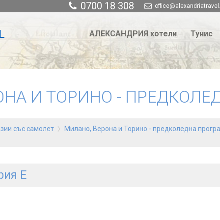
0700 18 308
office@alexandriatravel
АЛЕКСАНДРИЯ хотели
Тунис
ОНА И ТОРИНО - ПРЕДКОЛЕ
рзии със самолет
Милано, Верона и Торино - предколедна прогр
рия E