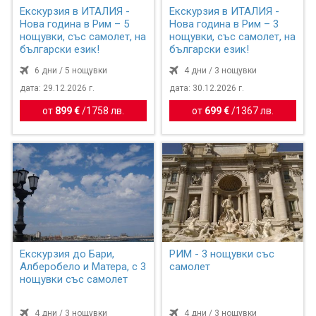
Екскурзия в ИТАЛИЯ -
Екскурзия в ИТАЛИЯ -
Нова година в Рим – 5
Нова година в Рим – 3
нощувки, със самолет, на
нощувки, със самолет, на
български език!
български език!
6 дни / 5 нощувки
4 дни / 3 нощувки
дата: 29.12.2026 г.
дата: 30.12.2026 г.
от
899 €
/
1758 лв.
от
699 €
/
1367 лв.
Екскурзия до Бари,
РИМ - 3 нощувки със
Алберобело и Матера, с 3
самолет
нощувки със самолет
4 дни / 3 нощувки
4 дни / 3 нощувки