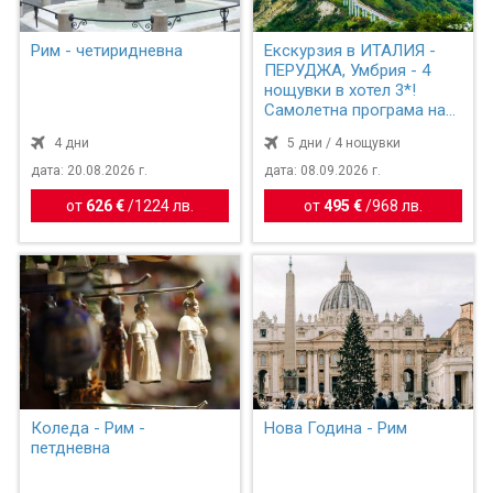
Рим - четиридневна
Екскурзия в ИТАЛИЯ -
ПЕРУДЖА, Умбрия - 4
нощувки в хотел 3*!
Самолетна програма на
бъ...
4 дни
5 дни / 4 нощувки
дата: 20.08.2026 г.
дата: 08.09.2026 г.
от
626 €
/
1224 лв.
от
495 €
/
968 лв.
Коледа - Рим -
Нова Година - Рим
петдневна