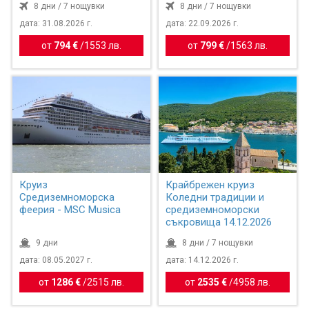
8 дни / 7 нощувки
8 дни / 7 нощувки
дата: 31.08.2026 г.
дата: 22.09.2026 г.
от
794 €
/
1553 лв.
от
799 €
/
1563 лв.
Круиз
Крайбрежен круиз
Средиземноморска
Коледни традиции и
феерия - MSC Musica
средиземноморски
съкровища 14.12.2026
9 дни
8 дни / 7 нощувки
дата: 08.05.2027 г.
дата: 14.12.2026 г.
от
1286 €
/
2515 лв.
от
2535 €
/
4958 лв.