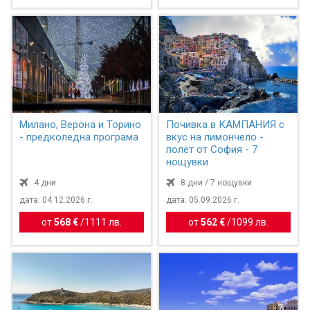
Милано, Верона и Торино
Почивка в КАМПАНИЯ с
- предколедна програма
вкус на лимончело -
полет от София - 7
нощувки
4 дни
8 дни / 7 нощувки
дата: 04.12.2026 г.
дата: 05.09.2026 г.
от
568 €
/
1111 лв.
от
562 €
/
1099 лв.