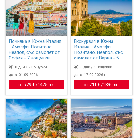
Почивка в Южна Италия
Екскурзия в Южна
- Амалфи, Позитано,
Италия - Амалфи,
Неапол, със самолет от
Позитано, Неапол, със
София - 7 нощувки
самолет от Варна - 5
нощувки
8 дни / 7 нощувки
6 дни / 5 нощувки
дата: 01.09.2026 г.
дата: 17.09.2026 г.
от
729 €
/
1425 лв.
от
711 €
/
1390 лв.