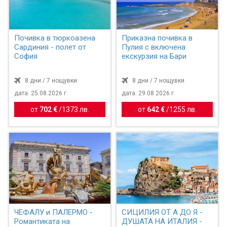
Почивка в тюркоазена
Приказна почивка в
Сардиния - полет от
Пулия с включена
София
екскурзия на Бари
8 дни / 7 нощувки
8 дни / 7 нощувки
дата: 25.08.2026 г.
дата: 29.08.2026 г.
от
702 €
/
1373 лв.
от
642 €
/
1255 лв.
ЧЕФАЛУ и ПАЛЕРМО -
СИЦИЛИЯ ОТ А ДО Я -
Романтиката на
ДУШАТА НА ИТАЛИЯ -