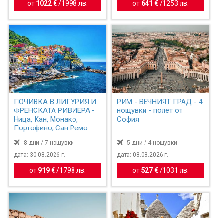
от
1022 €
/
1998 лв.
от
641 €
/
1253 лв.
ПОЧИВКА В ЛИГУРИЯ И
РИМ - ВЕЧНИЯТ ГРАД - 4
ФРЕНСКАТА РИВИЕРА -
нощувки - полет от
Ница, Кан, Монако,
София
Портофино, Сан Ремо
8 дни / 7 нощувки
5 дни / 4 нощувки
дата: 30.08.2026 г.
дата: 08.08.2026 г.
от
919 €
/
1798 лв.
от
527 €
/
1031 лв.