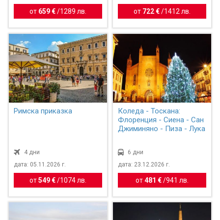
от
659 €
/
1289 лв.
от
722 €
/
1412 лв.
Римска приказка
Коледа - Тоскана:
Флоренция - Сиена - Сан
Джиминяно - Пиза - Лука
4 дни
6 дни
дата: 05.11.2026 г.
дата: 23.12.2026 г.
от
549 €
/
1074 лв.
от
481 €
/
941 лв.