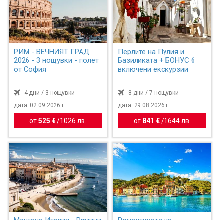
РИМ - ВЕЧНИЯТ ГРАД
Перлите на Пулия и
2026 - 3 нощувки - полет
Базиликата + БОНУС 6
от София
включени екскурзии
4 дни / 3 нощувки
8 дни / 7 нощувки
дата: 02.09.2026 г.
дата: 29.08.2026 г.
от
525 €
/
1026 лв.
от
841 €
/
1644 лв.