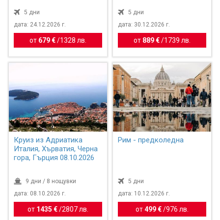
5 дни
5 дни
дата: 24.12.2026 г.
дата: 30.12.2026 г.
от
679 €
/
1328 лв.
от
889 €
/
1739 лв.
Круиз из Адриатика
Рим - предколедна
Италия, Хърватия, Черна
гора, Гърция 08.10.2026
9 дни / 8 нощувки
5 дни
дата: 08.10.2026 г.
дата: 10.12.2026 г.
от
1435 €
/
2807 лв.
от
499 €
/
976 лв.