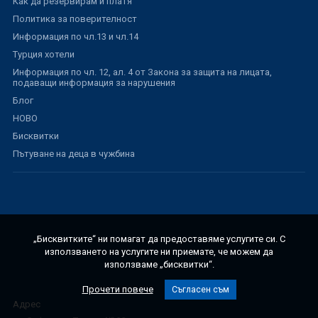
Как да резервирам и платя
Политика за поверителност
Информация по чл.13 и чл.14
Турция хотели
Информация по чл. 12, ал. 4 от Закона за защита на лицата,
подаващи информация за нарушения
Блог
НОВО
Бисквитки
Пътуване на деца в чужбина
„Бисквитките“ ни помагат да предоставяме услугите си. С
използването на услугите ни приемате, че можем да
използваме „бисквитки“.
Прочети повече
Съгласен съм
Адрес