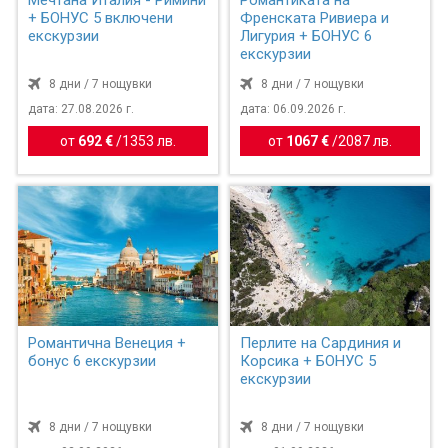
Мечтана Италия - Римини
Романтиката на
+ БОНУС 5 включени
Френската Ривиера и
екскурзии
Лигурия + БОНУС 6
екскурзии
8 дни / 7 нощувки
8 дни / 7 нощувки
дата: 27.08.2026 г.
дата: 06.09.2026 г.
от
692 €
/
1353 лв.
от
1067 €
/
2087 лв.
Романтична Венеция +
Перлите на Сардиния и
бонус 6 екскурзии
Корсика + БОНУС 5
екскурзии
8 дни / 7 нощувки
8 дни / 7 нощувки