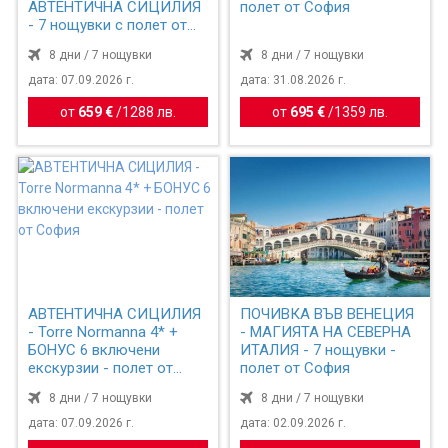
АВТЕНТИЧНА СИЦИЛИЯ
полет от София
- 7 нощувки с полет от
София
8 дни / 7 нощувки
8 дни / 7 нощувки
дата: 07.09.2026 г.
дата: 31.08.2026 г.
от
659 €
/
1288 лв.
от
695 €
/
1359 лв.
АВТЕНТИЧНА СИЦИЛИЯ
ПОЧИВКА ВЪВ ВЕНЕЦИЯ
- Torre Normanna 4* +
- МАГИЯТА НА СЕВЕРНА
БОНУС 6 включени
ИТАЛИЯ - 7 нощувки -
екскурзии - полет от
полет от София
София
8 дни / 7 нощувки
8 дни / 7 нощувки
дата: 07.09.2026 г.
дата: 02.09.2026 г.