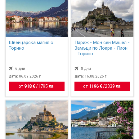
Швейцарска магия с
Париж - Мон сен Мишел -
Торино
Замъци по Лоара - Лион
- Торино
6 дни
8 дни
дата: 06.09.2026 г.
дата: 16.08.2026 г.
от
918 €
/
1795 лв.
от
1196 €
/
2339 лв.