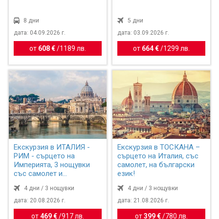
8 дни
5 дни
дата: 04.09.2026 г.
дата: 03.09.2026 г.
от
608 €
/
1189 лв.
от
664 €
/
1299 лв.
Екскурзия в ИТАЛИЯ -
Екскурзия в ТОСКАНА –
РИМ - сърцето на
сърцето на Италия, със
Империята, 3 нощувки
самолет, на български
със самолет и
език!
обслужване н...
4 дни / 3 нощувки
4 дни / 3 нощувки
дата: 20.08.2026 г.
дата: 21.08.2026 г.
от
469 €
/
917 лв.
от
399 €
/
780 лв.