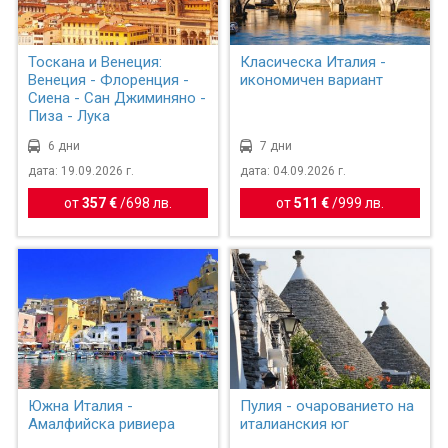
Тоскана и Венеция:
Класическа Италия -
Венеция - Флоренция -
икономичен вариант
Сиена - Сан Джиминяно -
Пиза - Лука
6 дни
7 дни
дата: 19.09.2026 г.
дата: 04.09.2026 г.
от
357 €
/
698 лв.
от
511 €
/
999 лв.
Южна Италия -
Пулия - очарованието на
Амалфийска ривиера
италианския юг