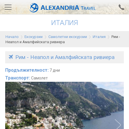
ИТАЛИЯ
Вход за агенти
Проверка на резервация
Начало
Екскурзии
Самолетни екскурзии
Италия
Рим -
АЛЕКСАНДРИЯ хотели
Неапол и Амалфийската ривиера
Тунис
Рим - Неапол и Амалфийската ривиера
Турция
Продължителност:
7 дни
Гърция
Транспорт:
Самолет
Египет
Екскурзии
0700 18 308
Запитване