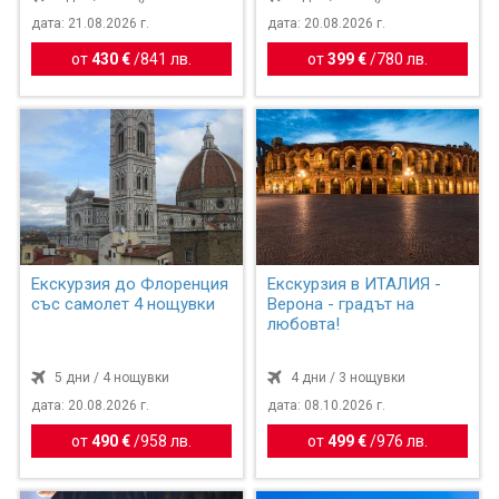
дата: 21.08.2026 г.
дата: 20.08.2026 г.
от
430 €
/
841 лв.
от
399 €
/
780 лв.
Екскурзия до Флоренция
Екскурзия в ИТАЛИЯ -
със самолет 4 нощувки
Верона - градът на
любовта!
5 дни / 4 нощувки
4 дни / 3 нощувки
дата: 20.08.2026 г.
дата: 08.10.2026 г.
от
490 €
/
958 лв.
от
499 €
/
976 лв.