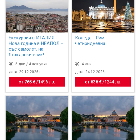
Екскурзия в ИТАЛИЯ -
Коледа - Рим -
Нова година в НЕАПОЛ –
четиридневна
със самолет, на
български език!
5 дни / 4 нощувки
4 дни
дата: 29.12.2026 г.
дата: 24.12.2026 г.
от
765 €
/
1496 лв.
от
636 €
/
1244 лв.