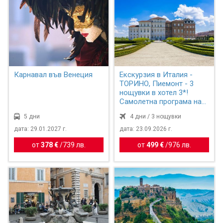
Карнавал във Венеция
Екскурзия в Италия -
ТОРИНО, Пиемонт - 3
нощувки в хотел 3*!
Самолетна програма на
бъ...
5 дни
4 дни / 3 нощувки
дата: 29.01.2027 г.
дата: 23.09.2026 г.
от
378 €
/
739 лв.
от
499 €
/
976 лв.