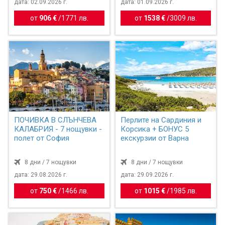
дата: 02.09.2026 г.
дата: 01.09.2026 г.
от
906 €
/
1771 лв.
от
1538 €
/
3009 лв.
ПОЧИВКА В СЛЪНЧЕВА
Перлите на Сардиния и
КАЛАБРИЯ - 7 нощувки -
Корсика + БОНУС 5
полет от София
екскурзии от Варна
8 дни / 7 нощувки
8 дни / 7 нощувки
дата: 29.08.2026 г.
дата: 29.09.2026 г.
от
750 €
/
1466 лв.
от
1015 €
/
1985 лв.