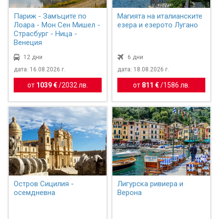
Париж - Замъците по
Магията на италианските
Лоара - Мон Сен Мишел -
езера и езерото Лугано
Страсбург - Ница -
Венеция
12 дни
6 дни
дата: 16.08.2026 г.
дата: 18.08.2026 г.
от
1039 €
/
2032 лв.
от
811 €
/
1586 лв.
Остров Сицилия -
Лигурска ривиера и
осемдневна
Верона