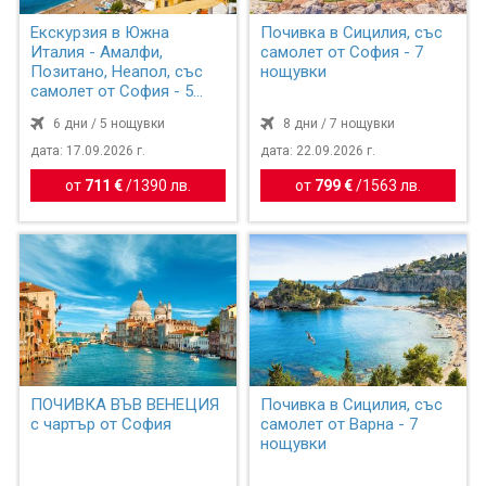
Екскурзия в Южна
Почивка в Сицилия, със
Италия - Амалфи,
самолет от София - 7
Позитано, Неапол, със
нощувки
самолет от София - 5
нощувки
6 дни / 5 нощувки
8 дни / 7 нощувки
дата: 17.09.2026 г.
дата: 22.09.2026 г.
от
711 €
/
1390 лв.
от
799 €
/
1563 лв.
ПОЧИВКА ВЪВ ВЕНЕЦИЯ
Почивка в Сицилия, със
с чартър от София
самолет от Варна - 7
нощувки