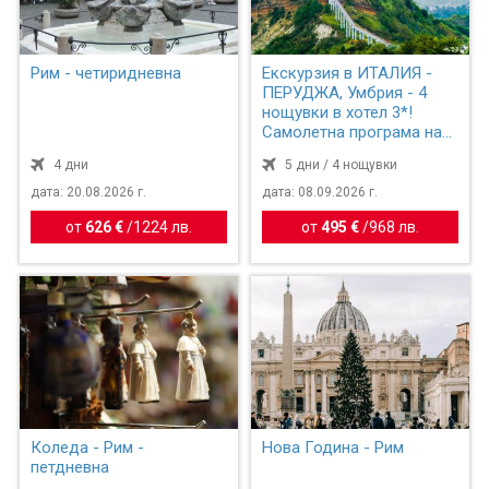
Рим - четиридневна
Екскурзия в ИТАЛИЯ -
ПЕРУДЖА, Умбрия - 4
нощувки в хотел 3*!
Самолетна програма на
бъ...
4 дни
5 дни / 4 нощувки
дата: 20.08.2026 г.
дата: 08.09.2026 г.
от
626 €
/
1224 лв.
от
495 €
/
968 лв.
Коледа - Рим -
Нова Година - Рим
петдневна