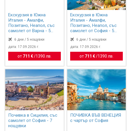
Екскурзия в Южна
Екскурзия в Южна
Италия - Амалфи,
Италия - Амалфи,
Позитано, Неапол, със
Позитано, Неапол, със
самолет от Варна - 5
самолет от София - 5
нощувки
нощувки
6 дни / 5 нощувки
6 дни / 5 нощувки
дата: 17.09.2026 г.
дата: 17.09.2026 г.
от
711 €
/
1390 лв.
от
711 €
/
1390 лв.
Почивка в Сицилия, със
ПОЧИВКА ВЪВ ВЕНЕЦИЯ
самолет от София - 7
с чартър от София
нощувки