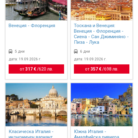
Венеция - Флоренция
Тоскана и Венеция:
Венеция - Флоренция -
Сиена - Сан Джиминяно -
Пиза - Лука
5 дни
6 дни
дата: 19.09.2026 г.
дата: 19.09.2026 г.
от
317 €
/
620 лв.
от
357 €
/
698 лв.
Класическа Италия -
Южна Италия -
икономичен вариант
Амалфийска ривиера