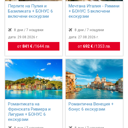
Перлите на Пулия и
Мечтана Италия - Римини
Базиликата + БОНУС 6
+ БОНУС 5 включени
включени екскурзии
екскурзии
8 дни / 7 нощувки
8 дни / 7 нощувки
дата: 29.08.2026 г.
дата: 27.08.2026 г.
от
841 €
/
1644 лв.
от
692 €
/
1353 лв.
Романтиката на
Романтична Венеция +
Френската Ривиера и
бонус 6 екскурзии
Лигурия + БОНУС 6
екскурзии