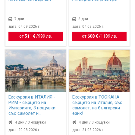
7 дни
8 дни
дата: 04.09.2026 г.
дата: 04.09.2026 г.
от
511 €
/
999 лв.
от
608 €
/
1189 лв.
Екскурзия в ИТАЛИЯ -
Екскурзия в ТОСКАНА –
РИМ - сърцето на
сърцето на Италия, със
Империята, 3 нощувки
самолет, на български
със самолет и
език!
обслужване н...
4 дни / 3 нощувки
4 дни / 3 нощувки
дата: 20.08.2026 г.
дата: 21.08.2026 г.