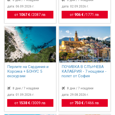
8 дни / 7 нощувки
8 дни / 7 нощувки
дата: 06.09.2026 г.
дата: 02.09.2026 г.
от
1067 €
/
2087 лв.
от
906 €
/
1771 лв.
Перлите на Сардиния и
ПОЧИВКА В СЛЪНЧЕВА
Корсика + БОНУС 5
КАЛАБРИЯ - 7 нощувки -
екскурзии
полет от София
8 дни / 7 нощувки
8 дни / 7 нощувки
дата: 01.09.2026 г.
дата: 29.08.2026 г.
от
1538 €
/
3009 лв.
от
750 €
/
1466 лв.