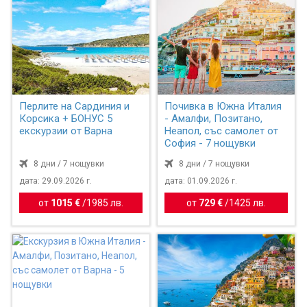
Перлите на Сардиния и
Почивка в Южна Италия
Корсика + БОНУС 5
- Амалфи, Позитано,
екскурзии от Варна
Неапол, със самолет от
София - 7 нощувки
8 дни / 7 нощувки
8 дни / 7 нощувки
дата: 29.09.2026 г.
дата: 01.09.2026 г.
от
1015 €
/
1985 лв.
от
729 €
/
1425 лв.