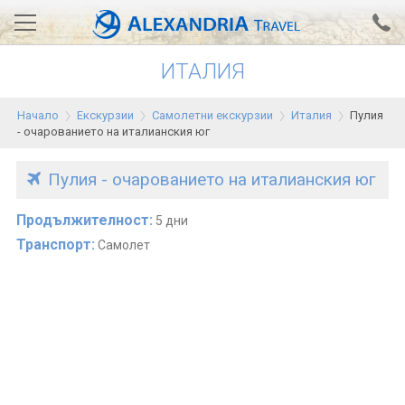
ИТАЛИЯ
Вход за агенти
Проверка на резервация
Начало
Екскурзии
Самолетни екскурзии
Италия
Пулия
АЛЕКСАНДРИЯ хотели
- очарованието на италианския юг
Тунис
Пулия - очарованието на италианския юг
Турция
Продължителност:
5 дни
Гърция
Транспорт:
Самолет
Египет
Екскурзии
0700 18 308
Запитване