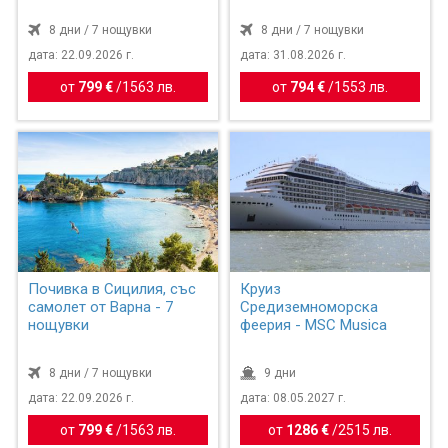
8 дни / 7 нощувки
8 дни / 7 нощувки
дата: 22.09.2026 г.
дата: 31.08.2026 г.
от
799 €
/
1563 лв.
от
794 €
/
1553 лв.
Почивка в Сицилия, със
Круиз
самолет от Варна - 7
Средиземноморска
нощувки
феерия - MSC Musica
8 дни / 7 нощувки
9 дни
дата: 22.09.2026 г.
дата: 08.05.2027 г.
от
799 €
/
1563 лв.
от
1286 €
/
2515 лв.