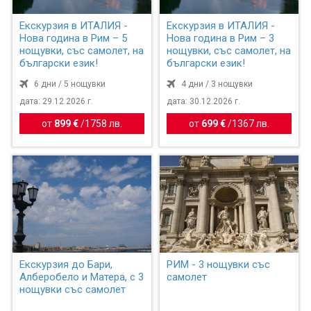
Екскурзия в ИТАЛИЯ -
Екскурзия в ИТАЛИЯ -
Нова година в Рим – 5
Нова година в Рим – 3
нощувки, със самолет, на
нощувки, със самолет, на
български език!
български език!
6 дни / 5 нощувки
4 дни / 3 нощувки
дата: 29.12.2026 г.
дата: 30.12.2026 г.
от
899 €
/
1758 лв.
от
699 €
/
1367 лв.
Екскурзия до Бари,
РИМ - 3 нощувки със
Алберобело и Матера, с 3
самолет
нощувки със самолет