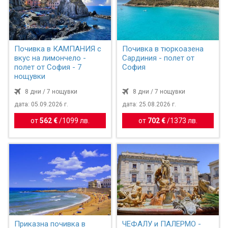
Почивка в КАМПАНИЯ с
Почивка в тюркоазена
вкус на лимончело -
Сардиния - полет от
полет от София - 7
София
нощувки
8 дни / 7 нощувки
8 дни / 7 нощувки
дата: 05.09.2026 г.
дата: 25.08.2026 г.
от
562 €
/
1099 лв.
от
702 €
/
1373 лв.
Приказна почивка в
ЧЕФАЛУ и ПАЛЕРМО -