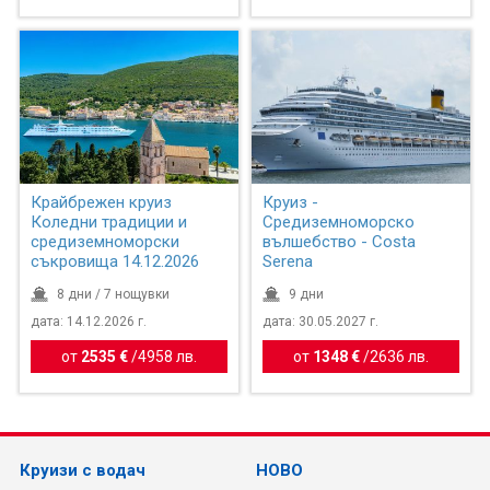
Крайбрежен круиз
Круиз -
Коледни традиции и
Средиземноморско
средиземноморски
вълшебство - Costa
съкровища 14.12.2026
Serena
8 дни / 7 нощувки
9 дни
дата: 14.12.2026 г.
дата: 30.05.2027 г.
от
2535 €
/
4958 лв.
от
1348 €
/
2636 лв.
Круизи с водач
НОВО