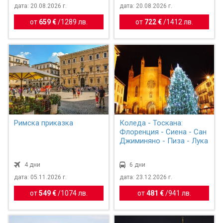
дата: 20.08.2026 г.
дата: 20.08.2026 г.
от
659 €
/
1289 лв.
от
722 €
/
1412 лв.
Римска приказка
Коледа - Тоскана:
Флоренция - Сиена - Сан
Джиминяно - Пиза - Лука
4 дни
6 дни
дата: 05.11.2026 г.
дата: 23.12.2026 г.
от
549 €
/
1074 лв.
от
481 €
/
941 лв.