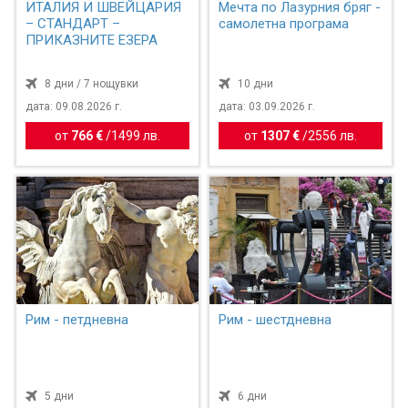
ИТАЛИЯ И ШВЕЙЦАРИЯ
Мечта по Лазурния бряг -
– СТАНДАРТ –
самолетна програма
ПРИКАЗНИТЕ ЕЗЕРА
8 дни / 7 нощувки
10 дни
дата: 09.08.2026 г.
дата: 03.09.2026 г.
от
766 €
/
1499 лв.
от
1307 €
/
2556 лв.
Рим - петдневна
Рим - шестдневна
5 дни
6 дни