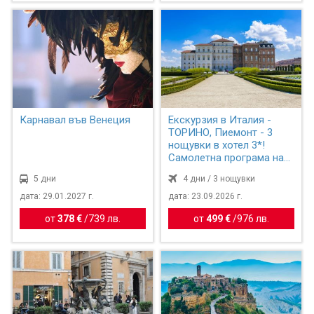
Карнавал във Венеция
Екскурзия в Италия -
ТОРИНО, Пиемонт - 3
нощувки в хотел 3*!
Самолетна програма на
бъ...
5 дни
4 дни / 3 нощувки
дата: 29.01.2027 г.
дата: 23.09.2026 г.
от
378 €
/
739 лв.
от
499 €
/
976 лв.