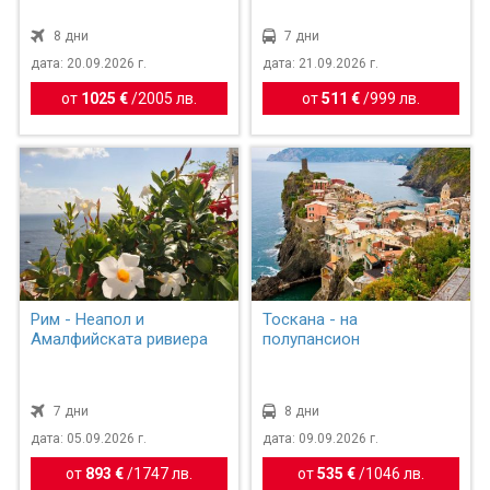
8 дни
7 дни
дата: 20.09.2026 г.
дата: 21.09.2026 г.
от
1025 €
/
2005 лв.
от
511 €
/
999 лв.
Рим - Неапол и
Тоскана - на
Амалфийската ривиера
полупансион
7 дни
8 дни
дата: 05.09.2026 г.
дата: 09.09.2026 г.
от
893 €
/
1747 лв.
от
535 €
/
1046 лв.