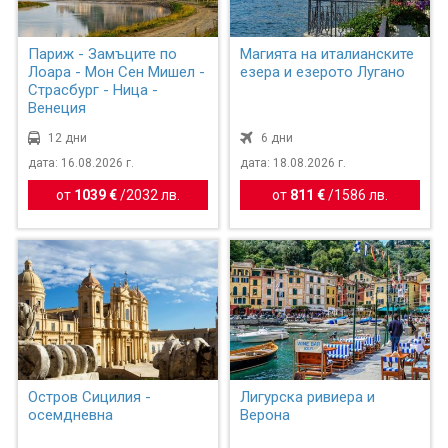
Париж - Замъците по
Магията на италианските
Лоара - Мон Сен Мишел -
езера и езерото Лугано
Страсбург - Ница -
Венеция
12 дни
6 дни
дата: 16.08.2026 г.
дата: 18.08.2026 г.
от
1039 €
/
2032 лв.
от
811 €
/
1586 лв.
Остров Сицилия -
Лигурска ривиера и
осемдневна
Верона