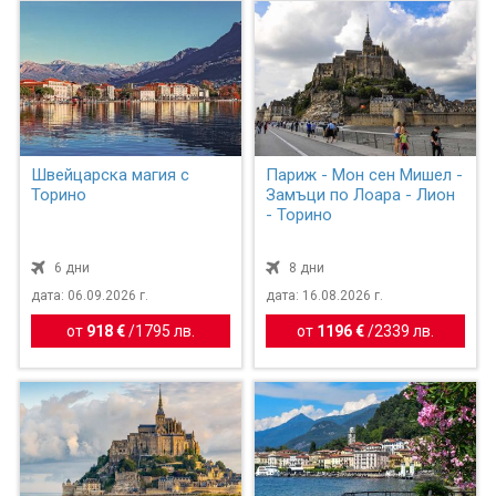
Швейцарска магия с
Париж - Мон сен Мишел -
Торино
Замъци по Лоара - Лион
- Торино
6 дни
8 дни
дата: 06.09.2026 г.
дата: 16.08.2026 г.
от
918 €
/
1795 лв.
от
1196 €
/
2339 лв.