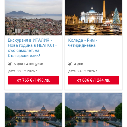
Екскурзия в ИТАЛИЯ -
Коледа - Рим -
Нова година в НЕАПОЛ –
четиридневна
със самолет, на
български език!
5 дни / 4 нощувки
4 дни
дата: 29.12.2026 г.
дата: 24.12.2026 г.
от
765 €
/
1496 лв.
от
636 €
/
1244 лв.