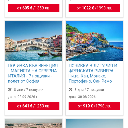
от
695 €
/
1359 лв.
от
1022 €
/
1998 лв.
ПОЧИВКА ВЪВ ВЕНЕЦИЯ
ПОЧИВКА В ЛИГУРИЯ И
- МАГИЯТА НА СЕВЕРНА
ФРЕНСКАТА РИВИЕРА -
ИТАЛИЯ - 7 нощувки -
Ница, Кан, Монако,
полет от София
Портофино, Сан Ремо
8 дни / 7 нощувки
8 дни / 7 нощувки
дата: 02.09.2026 г.
дата: 30.08.2026 г.
от
641 €
/
1253 лв.
от
919 €
/
1798 лв.