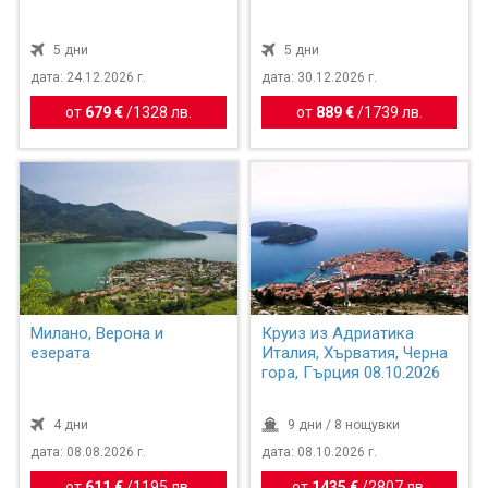
5 дни
5 дни
дата: 24.12.2026 г.
дата: 30.12.2026 г.
от
679 €
/
1328 лв.
от
889 €
/
1739 лв.
Милано, Верона и
Круиз из Адриатика
езерата
Италия, Хърватия, Черна
гора, Гърция 08.10.2026
4 дни
9 дни / 8 нощувки
дата: 08.08.2026 г.
дата: 08.10.2026 г.
от
611 €
/
1195 лв.
от
1435 €
/
2807 лв.