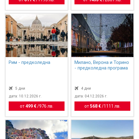
Рим - предколедна
Милано, Верона и Торино
- предколедна програма
5 дни
4 дни
дата: 10.12.2026 г.
дата: 04.12.2026 г.
от
499 €
/
976 лв.
от
568 €
/
1111 лв.