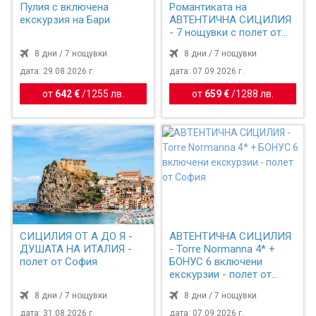
Пулия с включена
Романтиката на
екскурзия на Бари
АВТЕНТИЧНА СИЦИЛИЯ
- 7 нощувки с полет от
София
8 дни / 7 нощувки
8 дни / 7 нощувки
дата: 29.08.2026 г.
дата: 07.09.2026 г.
от
642 €
/
1255 лв.
от
659 €
/
1288 лв.
СИЦИЛИЯ ОТ А ДО Я -
АВТЕНТИЧНА СИЦИЛИЯ
ДУШАТА НА ИТАЛИЯ -
- Torre Normanna 4* +
полет от София
БОНУС 6 включени
екскурзии - полет от
София
8 дни / 7 нощувки
8 дни / 7 нощувки
дата: 31.08.2026 г.
дата: 07.09.2026 г.