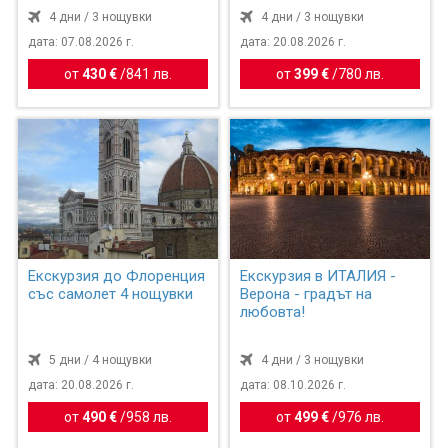
4 дни / 3 нощувки
4 дни / 3 нощувки
дата: 07.08.2026 г.
дата: 20.08.2026 г.
от
430 €
/
841 лв.
от
399 €
/
780 лв.
Екскурзия до Флоренция
Екскурзия в ИТАЛИЯ -
със самолет 4 нощувки
Верона - градът на
любовта!
5 дни / 4 нощувки
4 дни / 3 нощувки
дата: 20.08.2026 г.
дата: 08.10.2026 г.
от
490 €
/
958 лв.
от
499 €
/
976 лв.