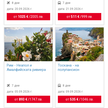
8 дни
7 дни
дата: 20.09.2026 г.
дата: 21.09.2026 г.
от
1025 €
/
2005 лв.
от
511 €
/
999 лв.
Рим - Неапол и
Тоскана - на
Амалфийската ривиера
полупансион
7 дни
8 дни
дата: 05.09.2026 г.
дата: 09.09.2026 г.
от
893 €
/
1747 лв.
от
535 €
/
1046 лв.