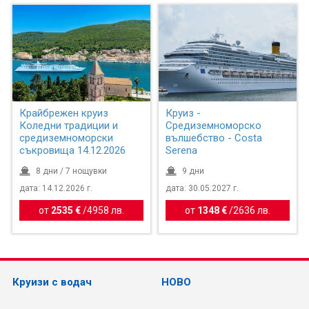
Крайбрежен круиз
Круиз -
Коледни традиции и
Средиземноморско
средиземноморски
вълшебство - Costa
съкровища 14.12.2026
Serena
8 дни / 7 нощувки
9 дни
дата: 14.12.2026 г.
дата: 30.05.2027 г.
от
2535 €
/
4958 лв.
от
1348 €
/
2636 лв.
Круизи с водач
НОВО