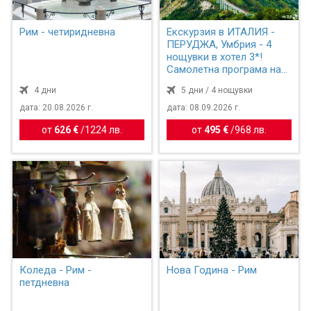
Рим - четиридневна
Екскурзия в ИТАЛИЯ -
ПЕРУДЖА, Умбрия - 4
нощувки в хотел 3*!
Самолетна програма на
бъ...
4 дни
5 дни / 4 нощувки
дата: 20.08.2026 г.
дата: 08.09.2026 г.
от
626 €
/
1224 лв.
от
495 €
/
968 лв.
Коледа - Рим -
Нова Година - Рим
петдневна