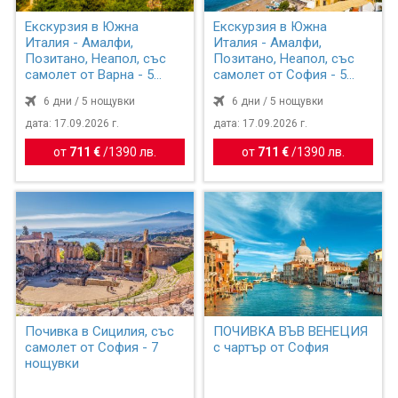
Екскурзия в Южна
Екскурзия в Южна
Италия - Амалфи,
Италия - Амалфи,
Позитано, Неапол, със
Позитано, Неапол, със
самолет от Варна - 5
самолет от София - 5
нощувки
нощувки
6 дни / 5 нощувки
6 дни / 5 нощувки
дата: 17.09.2026 г.
дата: 17.09.2026 г.
от
711 €
/
1390 лв.
от
711 €
/
1390 лв.
Почивка в Сицилия, със
ПОЧИВКА ВЪВ ВЕНЕЦИЯ
самолет от София - 7
с чартър от София
нощувки