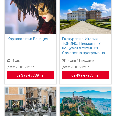
Карнавал във Венеция
Екскурзия в Италия -
ТОРИНО, Пиемонт - 3
нощувки в хотел 3*!
Самолетна програма на
бъ...
5 дни
4 дни / 3 нощувки
дата: 29.01.2027 г.
дата: 23.09.2026 г.
от
378 €
/
739 лв.
от
499 €
/
976 лв.