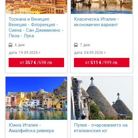
Тоскана и Венеция:
Класическа Италия -
Венеция - Флоренция -
икономичен вариант
Сиена - Сан Джиминяно -
Пиза - Лука
6 дни
7 дни
дата: 19.09.2026 г.
дата: 04.09.2026 г.
от
357 €
/
698 лв.
от
511 €
/
999 лв.
Южна Италия -
Пулия - очарованието на
Амалфийска ривиера
италианския юг