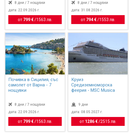
8 дни / 7 нощувки
8 дни / 7 нощувки
дата: 22.09.2026 г.
дата: 31.08.2026 г.
от
799 €
/
1563 лв.
от
794 €
/
1553 лв.
Почивка в Сицилия, със
Круиз
самолет от Варна - 7
Средиземноморска
нощувки
феерия - MSC Musica
8 дни / 7 нощувки
9 дни
дата: 22.09.2026 г.
дата: 08.05.2027 г.
от
799 €
/
1563 лв.
от
1286 €
/
2515 лв.