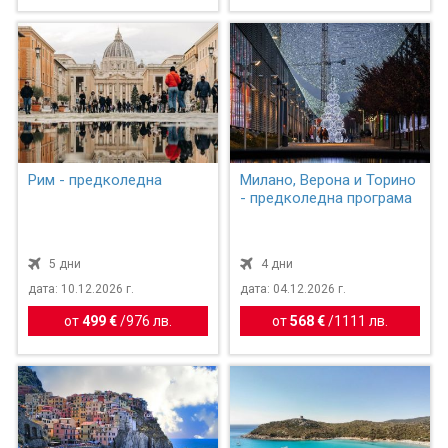
Рим - предколедна
Милано, Верона и Торино
- предколедна програма
5 дни
4 дни
дата: 10.12.2026 г.
дата: 04.12.2026 г.
от
499 €
/
976 лв.
от
568 €
/
1111 лв.