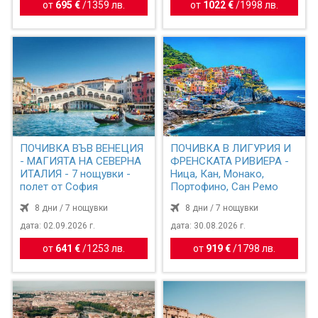
от
695 €
/
1359 лв.
от
1022 €
/
1998 лв.
ПОЧИВКА ВЪВ ВЕНЕЦИЯ
ПОЧИВКА В ЛИГУРИЯ И
- МАГИЯТА НА СЕВЕРНА
ФРЕНСКАТА РИВИЕРА -
ИТАЛИЯ - 7 нощувки -
Ница, Кан, Монако,
полет от София
Портофино, Сан Ремо
8 дни / 7 нощувки
8 дни / 7 нощувки
дата: 02.09.2026 г.
дата: 30.08.2026 г.
от
641 €
/
1253 лв.
от
919 €
/
1798 лв.