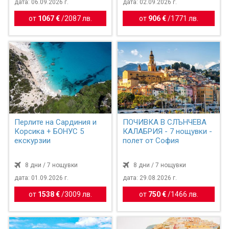
дата: 06.09.2026 г.
дата: 02.09.2026 г.
от
1067 €
/
2087 лв.
от
906 €
/
1771 лв.
Перлите на Сардиния и
ПОЧИВКА В СЛЪНЧЕВА
Корсика + БОНУС 5
КАЛАБРИЯ - 7 нощувки -
екскурзии
полет от София
8 дни / 7 нощувки
8 дни / 7 нощувки
дата: 01.09.2026 г.
дата: 29.08.2026 г.
от
1538 €
/
3009 лв.
от
750 €
/
1466 лв.