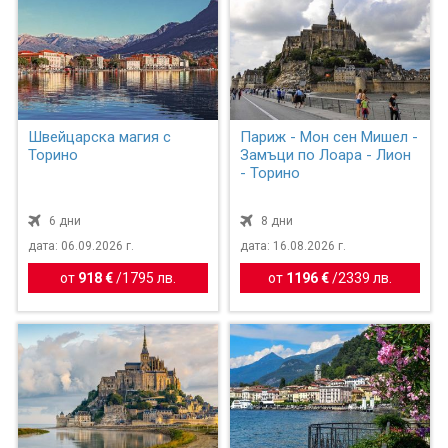
Швейцарска магия с
Париж - Мон сен Мишел -
Торино
Замъци по Лоара - Лион
- Торино
6 дни
8 дни
дата: 06.09.2026 г.
дата: 16.08.2026 г.
от
918 €
/
1795 лв.
от
1196 €
/
2339 лв.