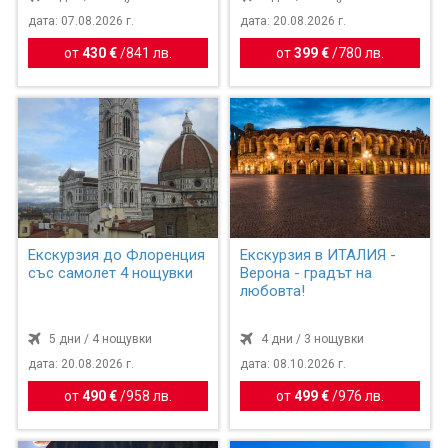
дата: 07.08.2026 г.
дата: 20.08.2026 г.
от
430 €
/
841 лв.
от
399 €
/
780 лв.
Екскурзия до Флоренция
Екскурзия в ИТАЛИЯ -
със самолет 4 нощувки
Верона - градът на
любовта!
5 дни / 4 нощувки
4 дни / 3 нощувки
дата: 20.08.2026 г.
дата: 08.10.2026 г.
от
490 €
/
958 лв.
от
499 €
/
976 лв.