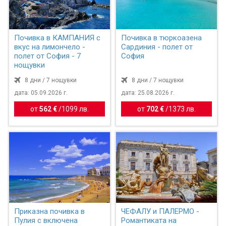
Почивка в КАМПАНИЯ с
Почивка в тюркоазена
вкус на лимончело -
Сардиния - полет от
полет от София - 7
София
нощувки
8 дни / 7 нощувки
8 дни / 7 нощувки
дата: 05.09.2026 г.
дата: 25.08.2026 г.
от
562 €
/
1099 лв.
от
702 €
/
1373 лв.
Приказна почивка в
ЧЕФАЛУ и ПАЛЕРМО -
Пулия с включена
Романтиката на