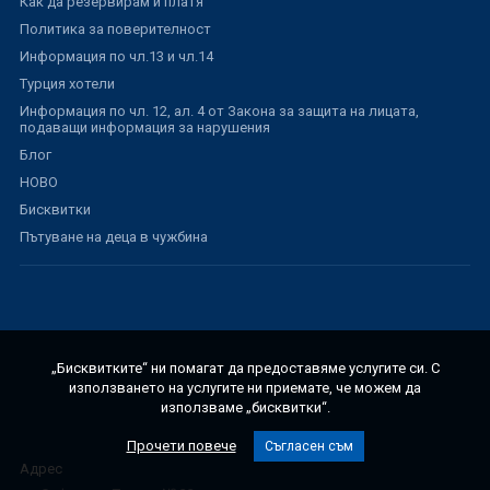
Как да резервирам и платя
Политика за поверителност
Информация по чл.13 и чл.14
Турция хотели
Информация по чл. 12, ал. 4 от Закона за защита на лицата,
подаващи информация за нарушения
Блог
НОВО
Бисквитки
Пътуване на деца в чужбина
„Бисквитките“ ни помагат да предоставяме услугите си. С
използването на услугите ни приемате, че можем да
използваме „бисквитки“.
Прочети повече
Съгласен съм
Адрес