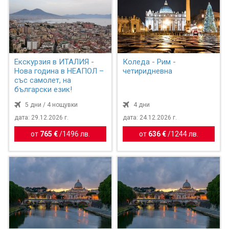
Екскурзия в ИТАЛИЯ -
Коледа - Рим -
Нова година в НЕАПОЛ –
четиридневна
със самолет, на
български език!
5 дни / 4 нощувки
4 дни
дата: 29.12.2026 г.
дата: 24.12.2026 г.
от
765 €
/
1496 лв.
от
636 €
/
1244 лв.