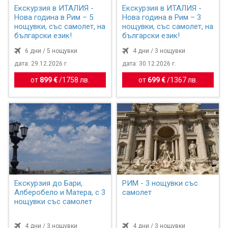
Екскурзия в ИТАЛИЯ -
Екскурзия в ИТАЛИЯ -
Нова година в Рим – 5
Нова година в Рим – 3
нощувки, със самолет, на
нощувки, със самолет, на
български език!
български език!
6 дни / 5 нощувки
4 дни / 3 нощувки
дата: 29.12.2026 г.
дата: 30.12.2026 г.
от
899 €
/
1758 лв.
от
699 €
/
1367 лв.
Екскурзия до Бари,
РИМ - 3 нощувки със
Алберобело и Матера, с 3
самолет
нощувки със самолет
4 дни / 3 нощувки
4 дни / 3 нощувки