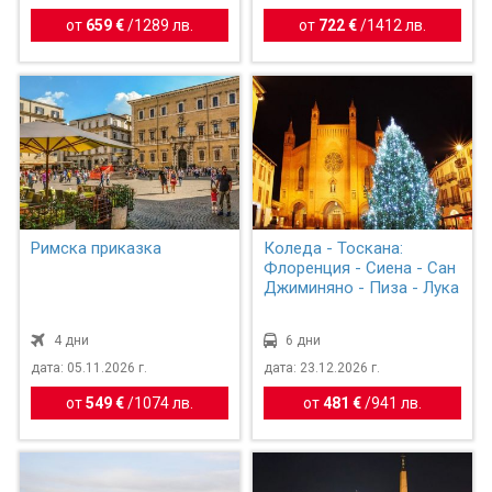
от
659 €
/
1289 лв.
от
722 €
/
1412 лв.
Римска приказка
Коледа - Тоскана:
Флоренция - Сиена - Сан
Джиминяно - Пиза - Лука
4 дни
6 дни
дата: 05.11.2026 г.
дата: 23.12.2026 г.
от
549 €
/
1074 лв.
от
481 €
/
941 лв.