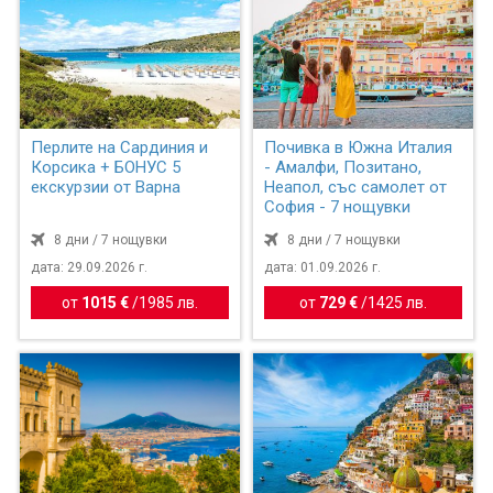
Перлите на Сардиния и
Почивка в Южна Италия
Корсика + БОНУС 5
- Амалфи, Позитано,
екскурзии от Варна
Неапол, със самолет от
София - 7 нощувки
8 дни / 7 нощувки
8 дни / 7 нощувки
дата: 29.09.2026 г.
дата: 01.09.2026 г.
от
1015 €
/
1985 лв.
от
729 €
/
1425 лв.