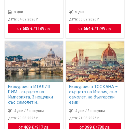
8 дни
5 дни
дата: 04.09.2026 г.
дата: 03.09.2026 г.
от
608 €
/
1189 лв.
от
664 €
/
1299 лв.
Екскурзия в ИТАЛИЯ -
Екскурзия в ТОСКАНА –
РИМ - сърцето на
сърцето на Италия, със
Империята, 3 нощувки
самолет, на български
със самолет и
език!
обслужване н...
4 дни / 3 нощувки
4 дни / 3 нощувки
дата: 20.08.2026 г.
дата: 21.08.2026 г.
от
469 €
/
917 лв.
от
399 €
/
780 лв.