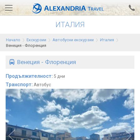
ИТАЛИЯ
Вход за агенти
Проверка на резервация
Начало
Екскурзии
Автобусни екскурзии
Италия
АЛЕКСАНДРИЯ хотели
Венеция - Флоренция
Тунис
Венеция - Флоренция
Турция
Продължителност:
5 дни
Гърция
Транспорт:
Автобус
Египет
Екскурзии
0700 18 308
Запитване