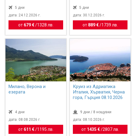
5 дни
5 дни
дата: 24.12.2026 г.
дата: 30.12.2026 г.
от
679 €
/
1328 лв.
от
889 €
/
1739 лв.
Милано, Верона и
Круиз из Адриатика
езерата
Италия, Хърватия, Черна
гора, Гърция 08.10.2026
4 дни
9 дни / 8 нощувки
дата: 08.08.2026 г.
дата: 08.10.2026 г.
от
611 €
/
1195 лв.
от
1435 €
/
2807 лв.