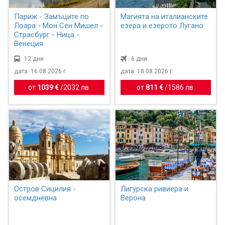
Париж - Замъците по
Магията на италианските
Лоара - Мон Сен Мишел -
езера и езерото Лугано
Страсбург - Ница -
Венеция
12 дни
6 дни
дата: 16.08.2026 г.
дата: 18.08.2026 г.
от
1039 €
/
2032 лв.
от
811 €
/
1586 лв.
Остров Сицилия -
Лигурска ривиера и
осемдневна
Верона