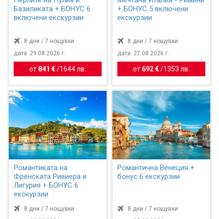
Перлите на Пулия и
Мечтана Италия - Римини
Базиликата + БОНУС 6
+ БОНУС 5 включени
включени екскурзии
екскурзии
8 дни / 7 нощувки
8 дни / 7 нощувки
дата: 29.08.2026 г.
дата: 27.08.2026 г.
от
841 €
/
1644 лв.
от
692 €
/
1353 лв.
Романтиката на
Романтична Венеция +
Френската Ривиера и
бонус 6 екскурзии
Лигурия + БОНУС 6
екскурзии
8 дни / 7 нощувки
8 дни / 7 нощувки