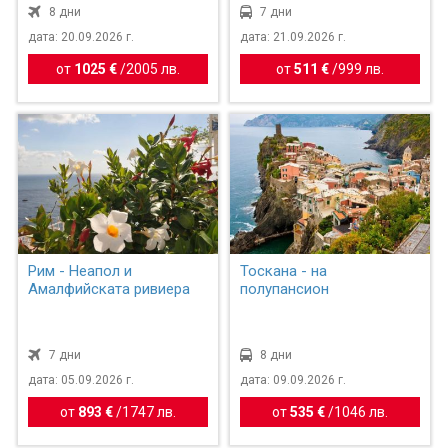
8 дни
7 дни
дата: 20.09.2026 г.
дата: 21.09.2026 г.
от
1025 €
/
2005 лв.
от
511 €
/
999 лв.
Рим - Неапол и
Тоскана - на
Амалфийската ривиера
полупансион
7 дни
8 дни
дата: 05.09.2026 г.
дата: 09.09.2026 г.
от
893 €
/
1747 лв.
от
535 €
/
1046 лв.