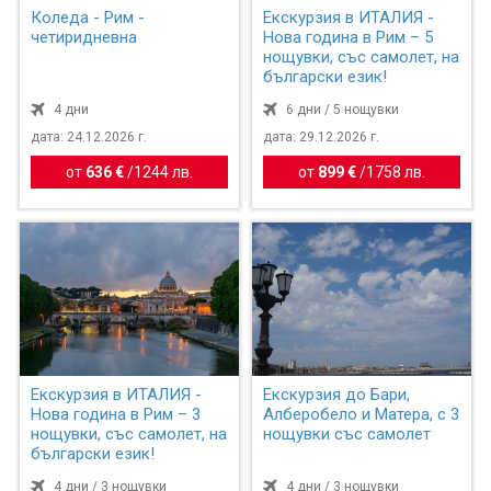
Коледа - Рим -
Екскурзия в ИТАЛИЯ -
четиридневна
Нова година в Рим – 5
нощувки, със самолет, на
български език!
4 дни
6 дни / 5 нощувки
дата: 24.12.2026 г.
дата: 29.12.2026 г.
от
636 €
/
1244 лв.
от
899 €
/
1758 лв.
Екскурзия в ИТАЛИЯ -
Екскурзия до Бари,
Нова година в Рим – 3
Алберобело и Матера, с 3
нощувки, със самолет, на
нощувки със самолет
български език!
4 дни / 3 нощувки
4 дни / 3 нощувки