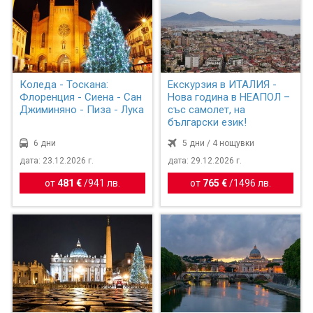
Коледа - Тоскана:
Екскурзия в ИТАЛИЯ -
Флоренция - Сиена - Сан
Нова година в НЕАПОЛ –
Джиминяно - Пиза - Лука
със самолет, на
български език!
6 дни
5 дни / 4 нощувки
дата: 23.12.2026 г.
дата: 29.12.2026 г.
от
481 €
/
941 лв.
от
765 €
/
1496 лв.