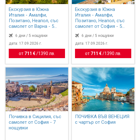
Екскурзия в Южна
Екскурзия в Южна
Италия - Амалфи,
Италия - Амалфи,
Позитано, Неапол, със
Позитано, Неапол, със
самолет от Варна - 5
самолет от София - 5
нощувки
нощувки
6 дни / 5 нощувки
6 дни / 5 нощувки
дата: 17.09.2026 г.
дата: 17.09.2026 г.
от
711 €
/
1390 лв.
от
711 €
/
1390 лв.
Почивка в Сицилия, със
ПОЧИВКА ВЪВ ВЕНЕЦИЯ
самолет от София - 7
с чартър от София
нощувки