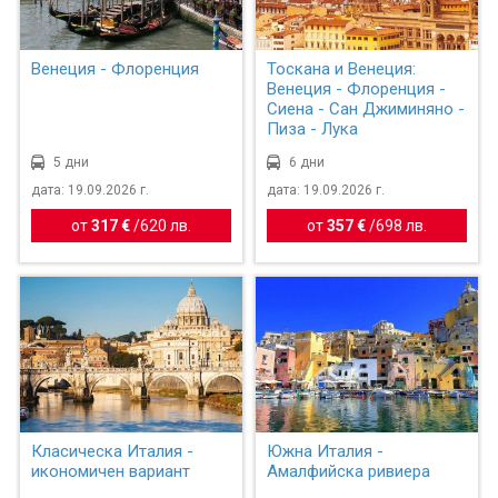
Венеция - Флоренция
Тоскана и Венеция:
Венеция - Флоренция -
Сиена - Сан Джиминяно -
Пиза - Лука
5 дни
6 дни
дата: 19.09.2026 г.
дата: 19.09.2026 г.
от
317 €
/
620 лв.
от
357 €
/
698 лв.
Класическа Италия -
Южна Италия -
икономичен вариант
Амалфийска ривиера