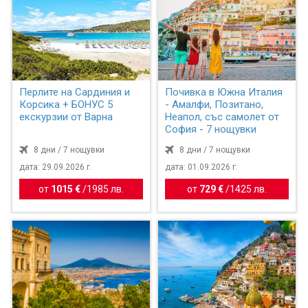
Перлите на Сардиния и
Почивка в Южна Италия
Корсика + БОНУС 5
- Амалфи, Позитано,
екскурзии от Варна
Неапол, със самолет от
София - 7 нощувки
8 дни / 7 нощувки
8 дни / 7 нощувки
дата: 29.09.2026 г.
дата: 01.09.2026 г.
от
1015 €
/
1985 лв.
от
729 €
/
1425 лв.