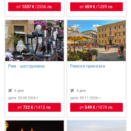
от
1307 €
/
2556 лв.
от
659 €
/
1289 лв.
Рим - шестдневна
Римска приказка
6 дни
4 дни
дата: 20.08.2026 г.
дата: 05.11.2026 г.
от
722 €
/
1412 лв.
от
549 €
/
1074 лв.