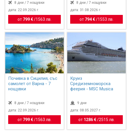
8 дни / 7 нощувки
8 дни / 7 нощувки
дата: 22.09.2026 г.
дата: 31.08.2026 г.
от
799 €
/
1563 лв.
от
794 €
/
1553 лв.
Почивка в Сицилия, със
Круиз
самолет от Варна - 7
Средиземноморска
нощувки
феерия - MSC Musica
8 дни / 7 нощувки
9 дни
дата: 22.09.2026 г.
дата: 08.05.2027 г.
от
799 €
/
1563 лв.
от
1286 €
/
2515 лв.