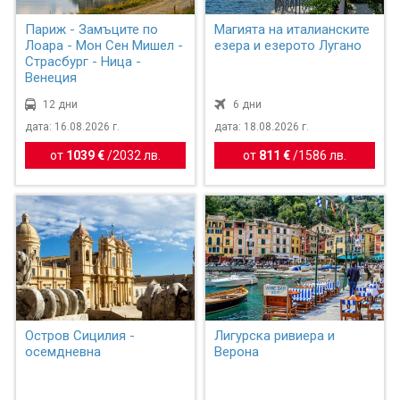
Париж - Замъците по
Магията на италианските
Лоара - Мон Сен Мишел -
езера и езерото Лугано
Страсбург - Ница -
Венеция
12 дни
6 дни
дата: 16.08.2026 г.
дата: 18.08.2026 г.
от
1039 €
/
2032 лв.
от
811 €
/
1586 лв.
Остров Сицилия -
Лигурска ривиера и
осемдневна
Верона