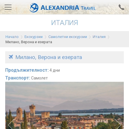
ИТАЛИЯ
Вход за агенти
Проверка на резервация
Начало
Екскурзии
Самолетни екскурзии
Италия
АЛЕКСАНДРИЯ хотели
Милано, Верона и езерата
Тунис
Милано, Верона и езерата
Турция
Продължителност:
4 дни
Гърция
Транспорт:
Самолет
Египет
Екскурзии
0700 18 308
Запитване