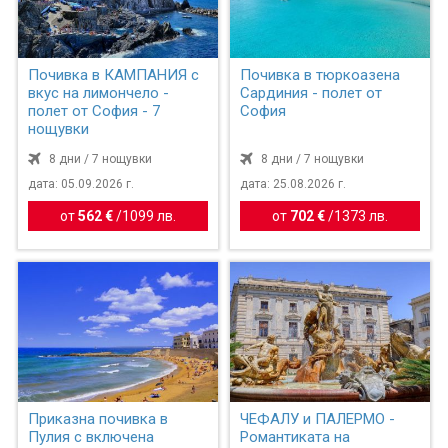
Почивка в КАМПАНИЯ с
Почивка в тюркоазена
вкус на лимончело -
Сардиния - полет от
полет от София - 7
София
нощувки
8 дни / 7 нощувки
8 дни / 7 нощувки
дата: 05.09.2026 г.
дата: 25.08.2026 г.
от
562 €
/
1099 лв.
от
702 €
/
1373 лв.
Приказна почивка в
ЧЕФАЛУ и ПАЛЕРМО -
Пулия с включена
Романтиката на