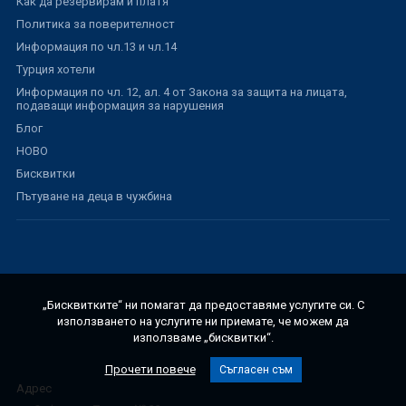
Как да резервирам и платя
Политика за поверителност
Информация по чл.13 и чл.14
Турция хотели
Информация по чл. 12, ал. 4 от Закона за защита на лицата,
подаващи информация за нарушения
Блог
НОВО
Бисквитки
Пътуване на деца в чужбина
„Бисквитките“ ни помагат да предоставяме услугите си. С
използването на услугите ни приемате, че можем да
използваме „бисквитки“.
Прочети повече
Съгласен съм
Адрес