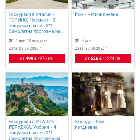
Екскурзия в Италия -
Рим - четиридневна
ТОРИНО, Пиемонт - 3
нощувки в хотел 3*!
Самолетна програма на
бъ...
4 дни / 3 нощувки
4 дни
дата: 23.09.2026 г.
дата: 20.08.2026 г.
от
499 €
/
976 лв.
от
626 €
/
1224 лв.
Екскурзия в ИТАЛИЯ -
Коледа - Рим -
ПЕРУДЖА, Умбрия - 4
петдневна
нощувки в хотел 3*!
Самолетна програма на