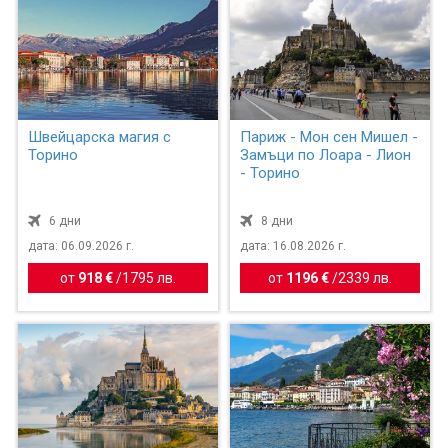
Швейцарска магия с
Париж - Мон сен Мишел -
Торино
Замъци по Лоара - Лион
- Торино
6 дни
8 дни
дата: 06.09.2026 г.
дата: 16.08.2026 г.
от
918 €
/
1795 лв.
от
1196 €
/
2339 лв.