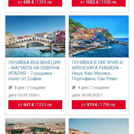
от
695 €
/
1359 лв.
от
1022 €
/
1998 лв.
ПОЧИВКА ВЪВ ВЕНЕЦИЯ
ПОЧИВКА В ЛИГУРИЯ И
- МАГИЯТА НА СЕВЕРНА
ФРЕНСКАТА РИВИЕРА -
ИТАЛИЯ - 7 нощувки -
Ница, Кан, Монако,
полет от София
Портофино, Сан Ремо
8 дни / 7 нощувки
8 дни / 7 нощувки
дата: 02.09.2026 г.
дата: 30.08.2026 г.
от
641 €
/
1253 лв.
от
919 €
/
1798 лв.