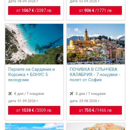
дата: 06.09.2026 г.
дата: 02.09.2026 г.
от
1067 €
/
2087 лв.
от
906 €
/
1771 лв.
Перлите на Сардиния и
ПОЧИВКА В СЛЪНЧЕВА
Корсика + БОНУС 5
КАЛАБРИЯ - 7 нощувки -
екскурзии
полет от София
8 дни / 7 нощувки
8 дни / 7 нощувки
дата: 01.09.2026 г.
дата: 29.08.2026 г.
от
1538 €
/
3009 лв.
от
750 €
/
1466 лв.