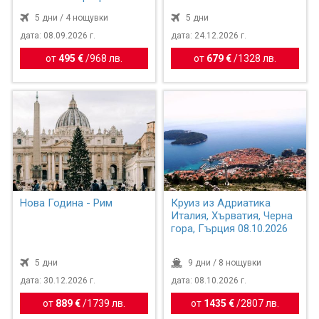
бъ...
5 дни / 4 нощувки
5 дни
дата: 08.09.2026 г.
дата: 24.12.2026 г.
от
495 €
/
968 лв.
от
679 €
/
1328 лв.
Нова Година - Рим
Круиз из Адриатика
Италия, Хърватия, Черна
гора, Гърция 08.10.2026
5 дни
9 дни / 8 нощувки
дата: 30.12.2026 г.
дата: 08.10.2026 г.
от
889 €
/
1739 лв.
от
1435 €
/
2807 лв.