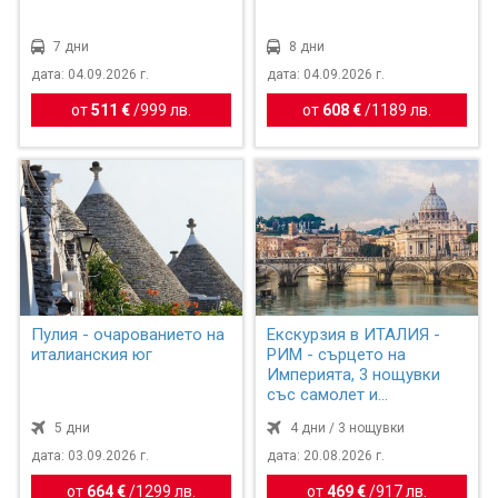
7 дни
8 дни
дата: 04.09.2026 г.
дата: 04.09.2026 г.
от
511 €
/
999 лв.
от
608 €
/
1189 лв.
Пулия - очарованието на
Екскурзия в ИТАЛИЯ -
италианския юг
РИМ - сърцето на
Империята, 3 нощувки
със самолет и
обслужване н...
5 дни
4 дни / 3 нощувки
дата: 03.09.2026 г.
дата: 20.08.2026 г.
от
664 €
/
1299 лв.
от
469 €
/
917 лв.