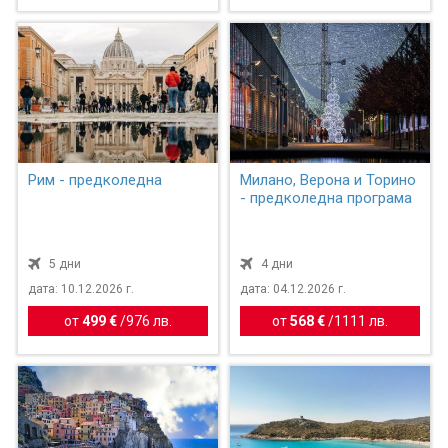
Рим - предколедна
Милано, Верона и Торино
- предколедна програма
5 дни
4 дни
дата: 10.12.2026 г.
дата: 04.12.2026 г.
от
499 €
/
976 лв.
от
568 €
/
1111 лв.