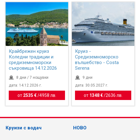
Крайбрежен круиз
Круиз -
Коледни традиции и
Средиземноморско
средиземноморски
вълшебство - Costa
съкровища 14.12.2026
Serena
8 дни / 7 нощувки
9 дни
дата: 14.12.2026 г.
дата: 30.05.2027 г.
от
2535 €
/
4958 лв.
от
1348 €
/
2636 лв.
Круизи с водач
НОВО