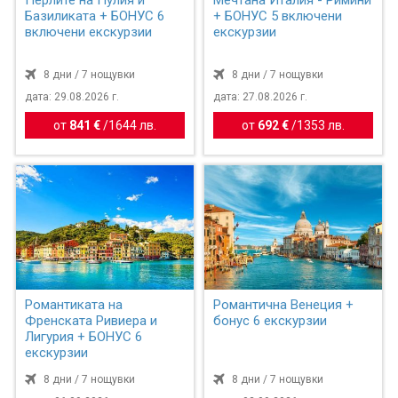
Перлите на Пулия и
Мечтана Италия - Римини
Базиликата + БОНУС 6
+ БОНУС 5 включени
включени екскурзии
екскурзии
8 дни / 7 нощувки
8 дни / 7 нощувки
дата: 29.08.2026 г.
дата: 27.08.2026 г.
от
841 €
/
1644 лв.
от
692 €
/
1353 лв.
Романтиката на
Романтична Венеция +
Френската Ривиера и
бонус 6 екскурзии
Лигурия + БОНУС 6
екскурзии
8 дни / 7 нощувки
8 дни / 7 нощувки