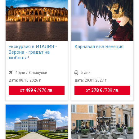
Екскурзия в ИТАЛИЯ -
Карнавал във Венеция
Верона - градът на
любовта!
4 дни / 3 нощувки
5 дни
дата: 08.10.2026 г.
дата: 29.01.2027 г.
от
499 €
/
976 лв.
от
378 €
/
739 лв.