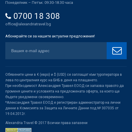
Понеделник – Петък: 09.30-18.30 часа
0700 18 308
office@alexandriatravel.bg
Абонирайте се за нашите актуални предложения!
Обявените цени в € (евро) и $ (USD) се заплащат към туроператора в
лева по централния курс на БНБ в деня на плащането.
При необходимост Александрия Травел ЕООД си запазва правото да
променя цените и условията на предложената оферта, за което ще
бъдете уведомени своевременно.
*Александрия Травел ЕООД е регистриран администратор на лични
данни в Комисията за Защита на Личните Данни под № 307035 от
19.04.2012г.
Alexandria Travel © 2017 Всички права запазени