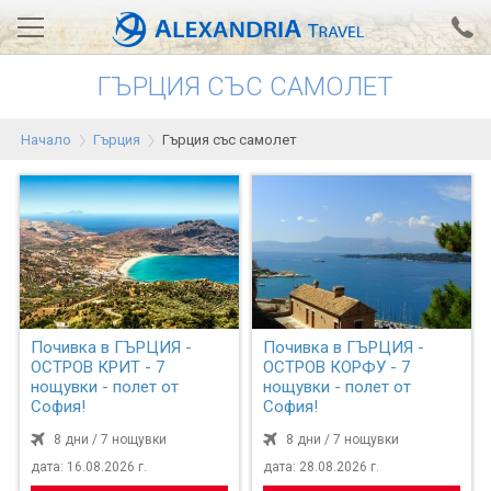
ГЪРЦИЯ СЪС САМОЛЕТ
Вход за агенти
Проверка на резервация
Начало
Гърция
Гърция със самолет
АЛЕКСАНДРИЯ хотели
Тунис
Турция
Гърция
Египет
Почивка в ГЪРЦИЯ -
Почивка в ГЪРЦИЯ -
ОСТРОВ КРИТ - 7
ОСТРОВ КОРФУ - 7
Екскурзии
нощувки - полет от
нощувки - полет от
София!
София!
8 дни / 7 нощувки
0700 18 308
8 дни / 7 нощувки
Запитване
дата: 16.08.2026 г.
дата: 28.08.2026 г.