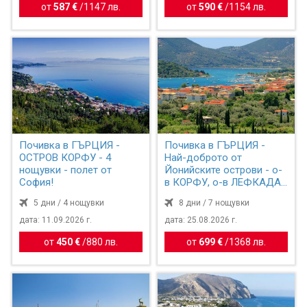
от
587 €
/
1147 лв.
от
590 €
/
1154 лв.
Почивка в ГЪРЦИЯ -
Почивка в ГЪРЦИЯ -
ОСТРОВ КОРФУ - 4
Най-доброто от
нощувки - полет от
Йонийските острови - о-
София!
в КОРФУ, о-в ЛЕФКАДА
и ПАРГА - самолетна
5 дни / 4 нощувки
8 дни / 7 нощувки
програма с полет от
София!
дата: 11.09.2026 г.
дата: 25.08.2026 г.
от
450 €
/
880 лв.
от
699 €
/
1368 лв.