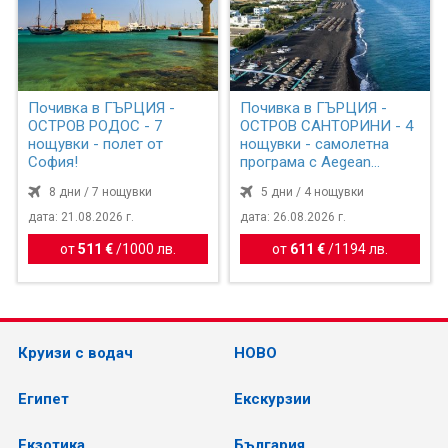
Почивка в ГЪРЦИЯ -
Почивка в ГЪРЦИЯ -
ОСТРОВ РОДОС - 7
ОСТРОВ САНТОРИНИ - 4
нощувки - полет от
нощувки - самолетна
София!
програма с Aegean
Airlines!
8 дни / 7 нощувки
5 дни / 4 нощувки
дата: 21.08.2026 г.
дата: 26.08.2026 г.
от
511 €
/
1000 лв.
от
611 €
/
1194 лв.
Круизи с водач
НОВО
Египет
Екскурзии
Екзотика
България