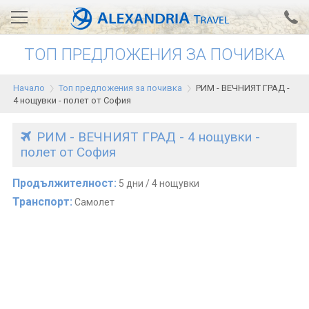
ТОП ПРЕДЛОЖЕНИЯ ЗА ПОЧИВКА
Вход за агенти
Проверка на резервация
Начало
Топ предложения за почивка
РИМ - ВЕЧНИЯТ ГРАД -
АЛЕКСАНДРИЯ хотели
4 нощувки - полет от София
Тунис
РИМ - ВЕЧНИЯТ ГРАД - 4 нощувки -
полет от София
Турция
Гърция
Продължителност:
5 дни / 4 нощувки
Транспорт:
Самолет
Египет
Екскурзии
0700 18 308
Запитване