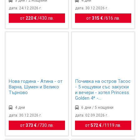
3 дни / 2 нощувки
4 дни
дата: 24.12.2026 г.
дата: 30.12.2026 г.
от
220 €
/
430 лв.
от
315 €
/
616 лв.
Нова година - Атина - от
Почивка на остров Тасос
Варна, Шумен и Велико
- 5 нощувки със закуски
Търново
и вечери - хотел Princess
Golden 4* -...
4 дни
6 дни / 5 нощувки
дата: 30.12.2026 г.
дата: 02.09.2026 г.
от
373 €
/
730 лв.
от
572 €
/
1119 лв.