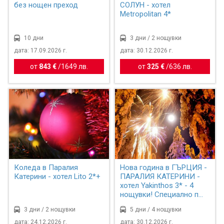
без нощен преход
СОЛУН - хотел
Metropolitan 4*
10 дни
3 дни / 2 нощувки
дата: 17.09.2026 г.
дата: 30.12.2026 г.
от
843 €
/
1649 лв.
от
325 €
/
636 лв.
Коледа в Паралия
Нова година в ГЪРЦИЯ -
Катерини - хотел Lito 2*+
ПАРАЛИЯ КАТЕРИНИ -
хотел Yakinthos 3* - 4
нощувки! Специално п...
3 дни / 2 нощувки
5 дни / 4 нощувки
дата: 24.12.2026 г.
дата: 30.12.2026 г.