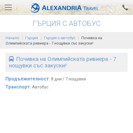
ГЪРЦИЯ С АВТОБУС
Вход за агенти
Проверка на резервация
Начало
Гърция
Гърция с автобус
Почивка на
АЛЕКСАНДРИЯ хотели
Олимпийската ривиера - 7 нощувки със закуски!
Тунис
Почивка на Олимпийската ривиера - 7
нощувки със закуски!
Турция
Гърция
Продължителност:
8 дни / 7 нощувки
Транспорт:
Автобус
Египет
Екскурзии
0700 18 308
Запитване