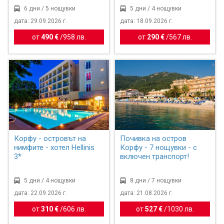
6 дни / 5 нощувки
5 дни / 4 нощувки
дата: 29.09.2026 г.
дата: 18.09.2026 г.
от
490 €
/
958 лв.
от
290 €
/
567 лв.
Корфу - островът на
Почивка на остров
нимфите - хотел Hellinis
Корфу - 7 нощувки - с
3*
включен транспорт!
5 дни / 4 нощувки
8 дни / 7 нощувки
дата: 22.09.2026 г.
дата: 21.08.2026 г.
от
310 €
/
606 лв.
от
527 €
/
1030 лв.