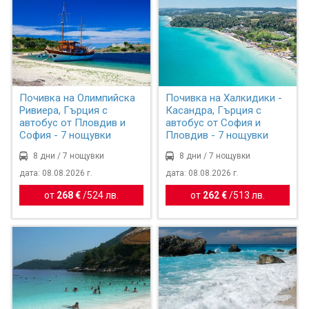
Почивка на Олимпийска
Почивка на Халкидики -
Ривиера, Гърция с
Касандра, Гърция с
автобус от Пловдив и
автобус от София и
София - 7 нощувки
Пловдив - 7 нощувки
8 дни / 7 нощувки
8 дни / 7 нощувки
дата: 08.08.2026 г.
дата: 08.08.2026 г.
от
268 €
/
524 лв.
от
262 €
/
513 лв.