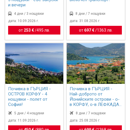
и вечери
4 дни / 3 нощувки
8 дни / 7 нощувки
дата: 10.09.2026 г.
дата: 31.08.2026 г.
от
253 €
/
495 лв.
от
697 €
/
1363 лв.
Почивка в ГЪРЦИЯ -
Почивка в ГЪРЦИЯ -
ОСТРОВ КОРФУ - 4
Най-доброто от
нощувки - полет от
Йонийските острови - о-
София!
в КОРФУ, о-в ЛЕФКАДА
и ПАРГА...
5 дни / 4 нощувки
8 дни / 7 нощувки
дата: 11.09.2026 г.
дата: 25.08.2026 г.
от
450 €
/
880 лв.
от
699 €
/
1368 лв.