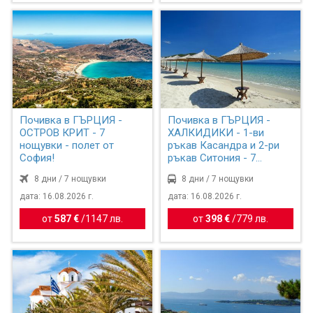
Почивка в ГЪРЦИЯ -
Почивка в ГЪРЦИЯ -
ОСТРОВ КРИТ - 7
ХАЛКИДИКИ - 1-ви
нощувки - полет от
ръкав Касандра и 2-ри
София!
ръкав Ситония - 7
нощувки!
8 дни / 7 нощувки
8 дни / 7 нощувки
дата: 16.08.2026 г.
дата: 16.08.2026 г.
от
587 €
/
1147 лв.
от
398 €
/
779 лв.