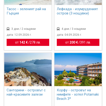
Тасос - зеленият рай на
Лефкада - изумруденият
Гърция
остров (3 нощувки)
3 дни / 2 нощувки
4 дни / 3 нощувки
дата: 12.09.2026 г.
дата: 04.09.2026 г.
от
142 €
/
278 лв.
от
200 €
/
391 лв.
Санторини - островът с
Корфу - островът на
най-красивите залези
нимфите - хотел Potamaki
Beach 3*