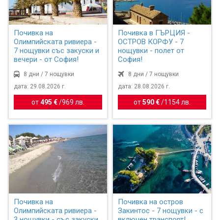
Почивка на
Почивка в ГЪРЦИЯ -
Олимпийската ривиера -
ОСТРОВ КОРФУ - 7
7 нощувки със закуски и
нощувки - полет от
вечери - от София!
София!
8 дни / 7 нощувки
8 дни / 7 нощувки
дата: 29.08.2026 г.
дата: 28.08.2026 г.
от
495 €
/
969 лв.
от
590 €
/
1154 лв.
Почивка на
Почивка на остров
Олимпийската ривиера -
Закинтос - 7 нощувки - с
3 нощувки - със закуски
включен транспорт!