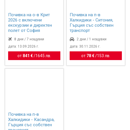
Почивка на о-в Крит
Почивка на п-в
2026 с включени
Халкидики - Ситония,
екскурзии и директен
Гърция със собствен
полет от София
транспорт
8 дни / 7 нощувки
2 дни / 1 нощувки
дата: 13.09.2026 г.
дата: 30.11.2026 г.
от
841 €
/
1645 лв.
от
78 €
/
153 лв.
Почивка на п-в
Халкидики - Касандра,
Гърция със собствен