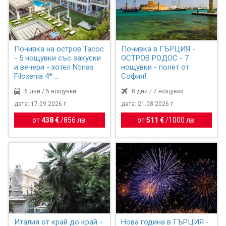
Почивка на остров Тасос
Почивка в ГЪРЦИЯ -
- 5 нощувки със закуски
ОСТРОВ РОДОС - 7
и вечери - хотел Ntinas
нощувки - полет от
Filoxenia 4* ...
София!
6 дни / 5 нощувки
8 дни / 7 нощувки
дата: 17.09.2026 г.
дата: 21.08.2026 г.
от
438 €
/
856 лв.
от
511 €
/
1000 лв.
Италия от край до край -
Нова година в ГЪРЦИЯ -