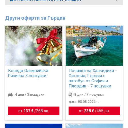
Други оферти за Гърция
Коледа Олимпийска
Почивка на Халкидики -
Ривиера 3 нощувки
Ситония, Гърция с
автобус от София и
Пловдив - 7 нощувки
4 дни / 3 нощувки
8 дни / 7 нощувки
дата: 08.08.2026 г.
от
137 €
/
268 лв.
от
238 €
/
465 лв.