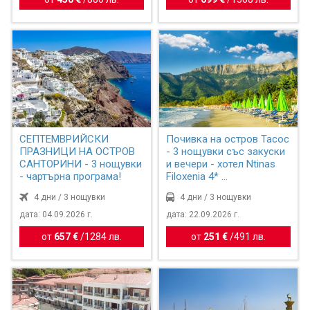
СЕПТЕМВРИЙСКИ
Почивка на остров Тасос
ПРАЗНИЦИ НА ОСТРОВ
- 3 нощувки със закуски
САНТОРИНИ - 3 нощувки
и вечери - хотел Ntinas
- чартърна програма!
Filoxenia 4* ...
4 дни / 3 нощувки
4 дни / 3 нощувки
дата: 04.09.2026 г.
дата: 22.09.2026 г.
от
657 €
/
1284 лв.
от
251 €
/
491 лв.