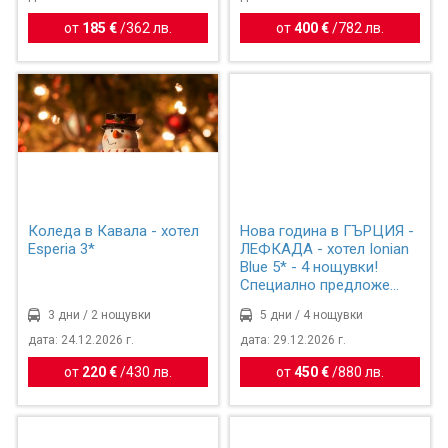
от
185 €
/
362 лв.
от
400 €
/
782 лв.
Коледа в Кавала - хотел
Нова година в ГЪРЦИЯ -
Esperia 3*
ЛЕФКАДА - хотел Ionian
Blue 5* - 4 нощувки!
Специално предложе...
3 дни / 2 нощувки
5 дни / 4 нощувки
дата: 24.12.2026 г.
дата: 29.12.2026 г.
от
220 €
/
430 лв.
от
450 €
/
880 лв.