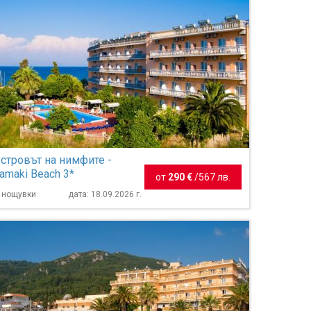
островът на нимфите -
amaki Beach 3*
от
290 €
/
567 лв.
4 нощувки
дата: 18.09.2026 г.