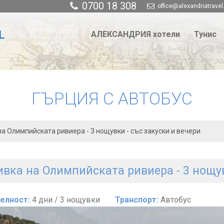
0700 18 308
office@alexandriatravel
АЛЕКСАНДРИЯ хотели
Тунис
ГЪРЦИЯ С АВТОБУС
а Олимпийската ривиера - 3 нощувки - със закуски и вечери
вка на Олимпийската ривиера - 3 нощув
елност:
4 дни / 3 нощувки
Транспорт:
Автобус