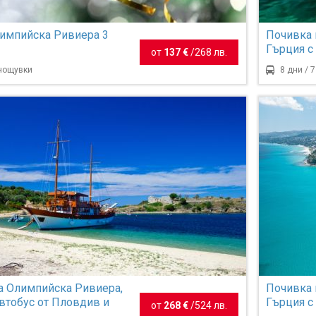
импийска Ривиера 3
Почивка 
Гърция с
от
137 €
/
268 лв.
Пловдив 
 нощувки
8 дни / 
а Олимпийска Ривиера,
Почивка 
автобус от Пловдив и
Гърция с
от
268 €
/
524 лв.