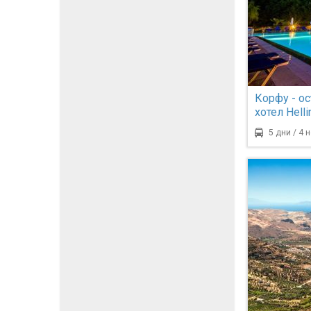
Корфу - ос
хотел Helli
5 дни / 4 