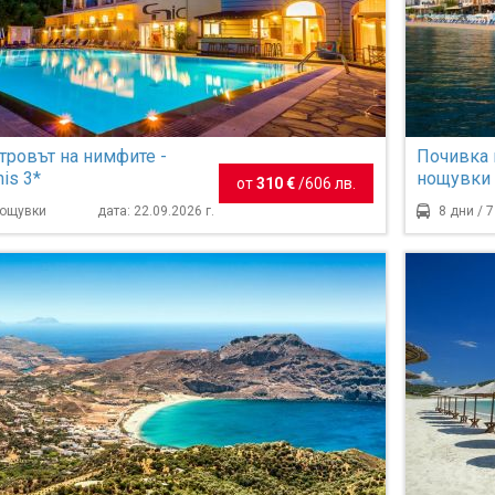
тровът на нимфите -
Почивка 
nis 3*
нощувки 
от
310 €
/
606 лв.
нощувки
дата: 22.09.2026 г.
8 дни / 