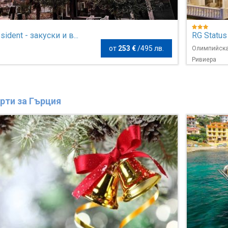
sident - закуски и в...
RG Status
от
253 €
/
495 лв.
Олимпийск
Ривиера
рти за Гърция