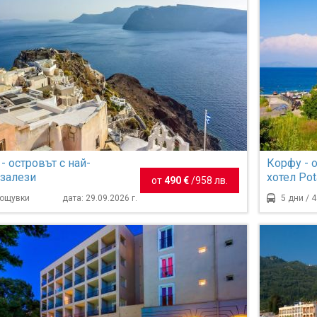
- островът с най-
Корфу - 
 залези
хотел Pot
от
490 €
/
958 лв.
нощувки
дата: 29.09.2026 г.
5 дни / 