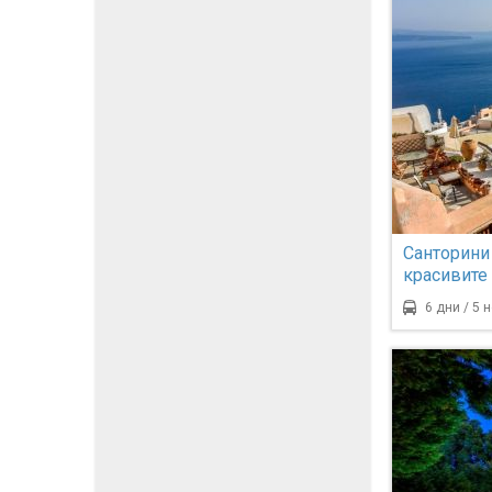
Санторини 
красивите
6 дни / 5 