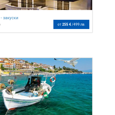
 - закуски
от
255 €
/
499 лв.
а