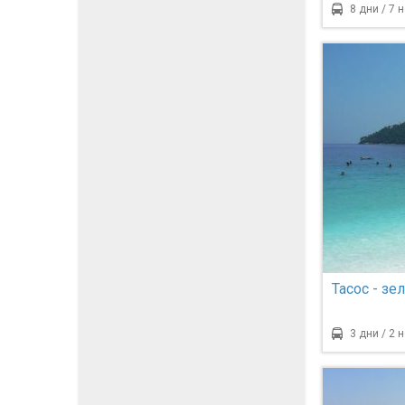
София - 7
8 дни / 7 
Тасос - зе
3 дни / 2 