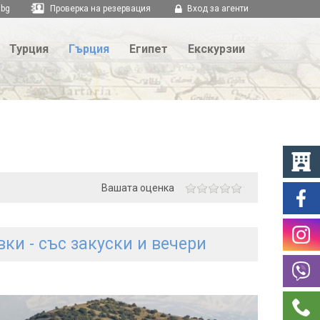
.bg
Проверка на резервация
Вход за агенти
Турция
Гърция
Египет
Екскурзии
Вашата оценка
ки - със закуски и вечери