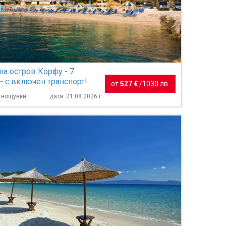
на остров Корфу - 7
- с включен транспорт!
от
527 €
/
1030 лв.
7 нощувки
дата: 21.08.2026 г.