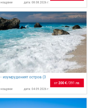
- 7 нощувки
7 нощувки
дата: 08.08.2026 г.
- изумруденият остров (3
)
от
200 €
/
391 лв.
3 нощувки
дата: 04.09.2026 г.