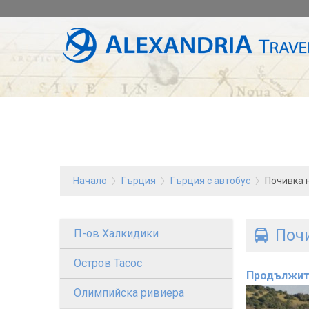
Начало
Гърция
Гърция с автобус
Почивка н
Почи
П-ов Халкидики
Остров Тасос
Продължит
Олимпийска ривиера