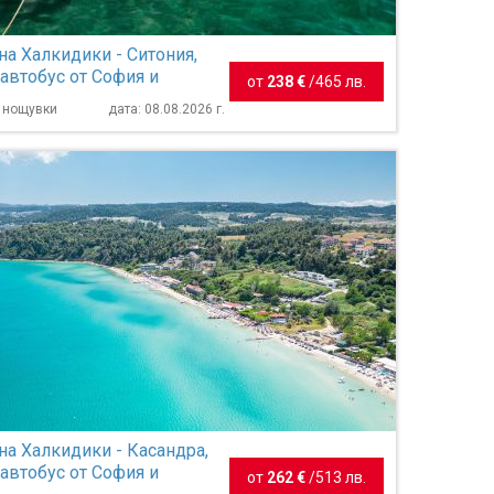
на Халкидики - Ситония,
 автобус от София и
от
238 €
/
465 лв.
- 7 нощувки
7 нощувки
дата: 08.08.2026 г.
на Халкидики - Касандра,
 автобус от София и
от
262 €
/
513 лв.