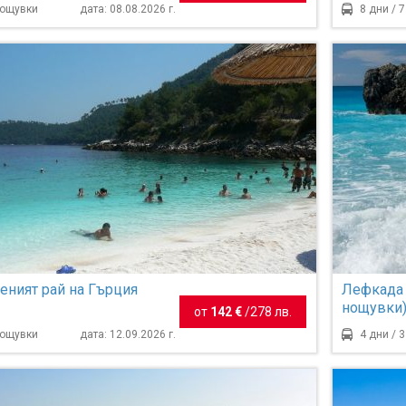
 нощувки
Пловдив 
нощувки
дата: 08.08.2026 г.
8 дни / 
леният рай на Гърция
Лефкада 
нощувки
от
142 €
/
278 лв.
нощувки
дата: 12.09.2026 г.
4 дни / 