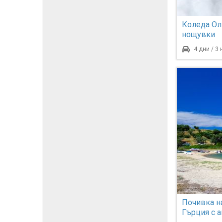
Коледа Ол
нощувки
4 дни / 3
Почивка н
Гърция с 