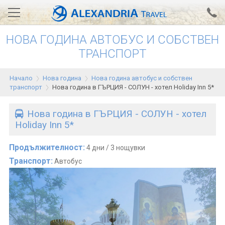
НОВА ГОДИНА АВТОБУС И СОБСТВЕН
Вход за агенти
Проверка на резервация
ТРАНСПОРТ
АЛЕКСАНДРИЯ хотели
Начало
Нова година
Нова година автобус и собствен
транспорт
Нова година в ГЪРЦИЯ - СОЛУН - хотел Holiday Inn 5*
Тунис
Турция
Нова година в ГЪРЦИЯ - СОЛУН - хотел
Holiday Inn 5*
Гърция
Продължителност:
4 дни / 3 нощувки
Египет
Транспорт:
Автобус
Екскурзии
0700 18 308
Запитване