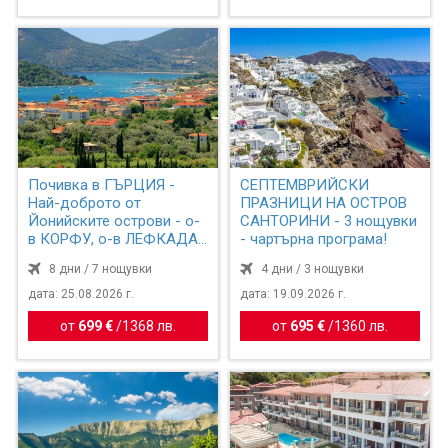
Почивка в ГЪРЦИЯ -
СЕПТЕМВРИЙСКИ
Най-доброто от
ПРАЗНИЦИ НА ОСТРОВ
Йонийските острови - о-
САНТОРИНИ - 3 нощувки
в КОРФУ, о-в ЛЕФКАДА
- чартърна програма!
и ПАРГА...
8 дни / 7 нощувки
4 дни / 3 нощувки
дата: 25.08.2026 г.
дата: 19.09.2026 г.
от
699 €
/
1368 лв.
от
695 €
/
1360 лв.