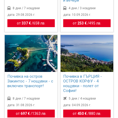
и вечери
8 дни / 7 нощувки
4 дни / 3 нощувки
дата: 29.08.2026 г.
дата: 10.09.2026 г.
от
337 €
/
658 лв.
от
253 €
/
495 лв.
Почивка на остров
Почивка в ГЪРЦИЯ -
Закинтос - 7 нощувки - с
ОСТРОВ КОРФУ - 4
включен транспорт!
нощувки - полет от
София!
8 дни / 7 нощувки
5 дни / 4 нощувки
дата: 31.08.2026 г.
дата: 04.09.2026 г.
от
697 €
/
1363 лв.
от
450 €
/
880 лв.