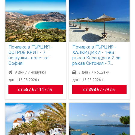
Почивка в ГЪРЦИЯ -
Почивка в ГЪРЦИЯ -
ОСТРОВ КРИТ - 7
ХАЛКИДИКИ - 1-ви
нощувки - полет от
ръкав Касандра и 2-ри
София!
ръкав Ситония - 7
нощувки!
8 дни / 7 нощувки
8 дни / 7 нощувки
дата: 16.08.2026 г.
дата: 16.08.2026 г.
от
587 €
/
1147 лв.
от
398 €
/
779 лв.