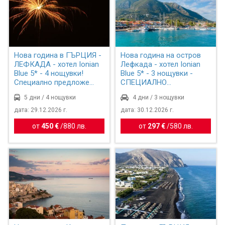
Нова година в ГЪРЦИЯ -
Нова година на остров
ЛЕФКАДА - хотел Ionian
Лефкада - хотел Ionian
Blue 5* - 4 нощувки!
Blue 5* - 3 нощувки -
Специално предложе...
СПЕЦИАЛНО
ПРЕДЛОЖЕ...
5 дни / 4 нощувки
4 дни / 3 нощувки
дата: 29.12.2026 г.
дата: 30.12.2026 г.
от
450 €
/
880 лв.
от
297 €
/
580 лв.