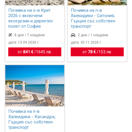
Почивка на о-в Крит
Почивка на п-в
2026 с включени
Халкидики - Ситония,
екскурзии и директен
Гърция със собствен
полет от София
транспорт
8 дни / 7 нощувки
2 дни / 1 нощувки
дата: 13.09.2026 г.
дата: 30.11.2026 г.
от
841 €
/
1645 лв.
от
78 €
/
153 лв.
Почивка на п-в
Халкидики - Касандра,
Гърция със собствен
транспорт