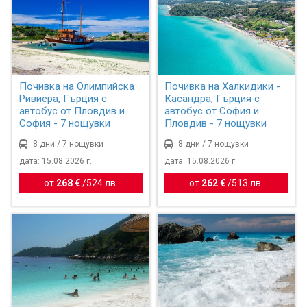
Почивка на Олимпийска
Почивка на Халкидики -
Ривиера, Гърция с
Касандра, Гърция с
автобус от Пловдив и
автобус от София и
София - 7 нощувки
Пловдив - 7 нощувки
8 дни / 7 нощувки
8 дни / 7 нощувки
дата: 15.08.2026 г.
дата: 15.08.2026 г.
от
268 €
/
524 лв.
от
262 €
/
513 лв.