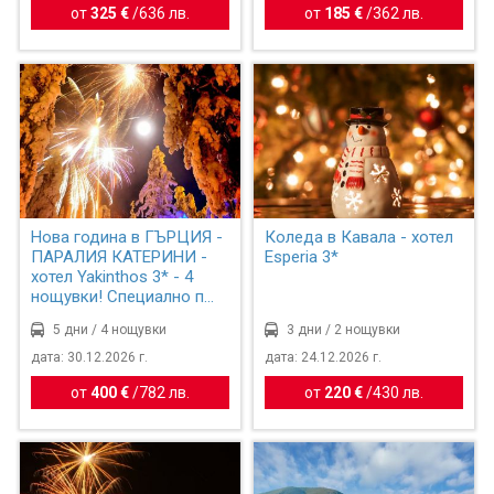
от
325 €
/
636 лв.
от
185 €
/
362 лв.
Нова година в ГЪРЦИЯ -
Коледа в Кавала - хотел
ПАРАЛИЯ КАТЕРИНИ -
Esperia 3*
хотел Yakinthos 3* - 4
нощувки! Специално п...
5 дни / 4 нощувки
3 дни / 2 нощувки
дата: 30.12.2026 г.
дата: 24.12.2026 г.
от
400 €
/
782 лв.
от
220 €
/
430 лв.