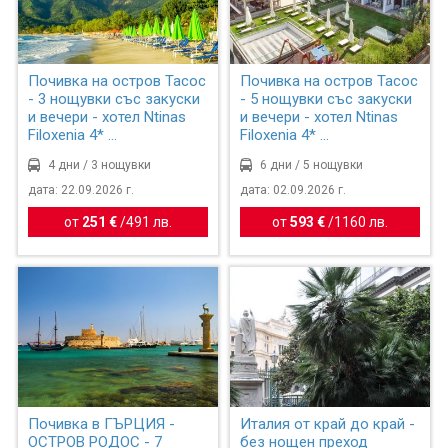
Почивка на остров Тасос
Почивка на остров Тасос
- 3 нощувки със закуски
- 5 нощувки със закуски
и вечери - хотел Ntinas
и вечери - хотел Ntinas
Filoxenia 4* ...
Filoxenia 4* ...
4 дни / 3 нощувки
6 дни / 5 нощувки
дата: 22.09.2026 г.
дата: 02.09.2026 г.
от
251 €
/
491 лв.
от
593 €
/
1160 лв.
Почивка в ГЪРЦИЯ -
Италия от край до край -
ОСТРОВ РОДОС - 7
без нощен преход