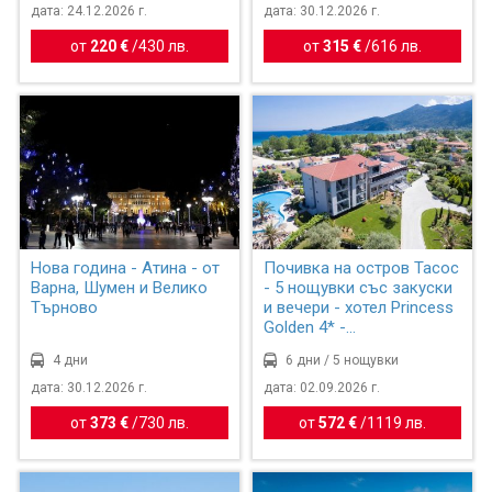
дата: 24.12.2026 г.
дата: 30.12.2026 г.
от
220 €
/
430 лв.
от
315 €
/
616 лв.
Нова година - Атина - от
Почивка на остров Тасос
Варна, Шумен и Велико
- 5 нощувки със закуски
Търново
и вечери - хотел Princess
Golden 4* -...
4 дни
6 дни / 5 нощувки
дата: 30.12.2026 г.
дата: 02.09.2026 г.
от
373 €
/
730 лв.
от
572 €
/
1119 лв.