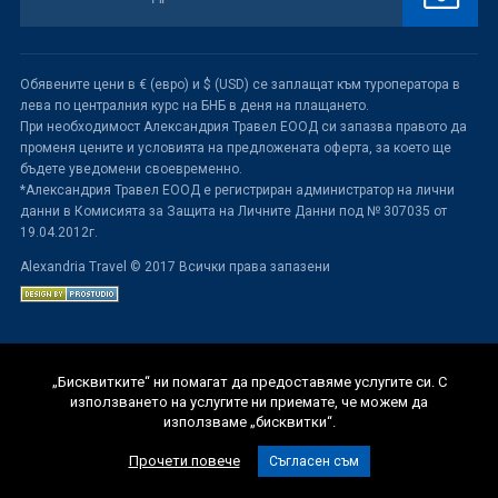
Обявените цени в € (евро) и $ (USD) се заплащат към туроператора в
лева по централния курс на БНБ в деня на плащането.
При необходимост Александрия Травел ЕООД си запазва правото да
променя цените и условията на предложената оферта, за което ще
бъдете уведомени своевременно.
*Александрия Травел ЕООД е регистриран администратор на лични
данни в Комисията за Защита на Личните Данни под № 307035 от
19.04.2012г.
Alexandria Travel © 2017 Всички права запазени
„Бисквитките“ ни помагат да предоставяме услугите си. С
използването на услугите ни приемате, че можем да
използваме „бисквитки“.
Прочети повече
Съгласен съм