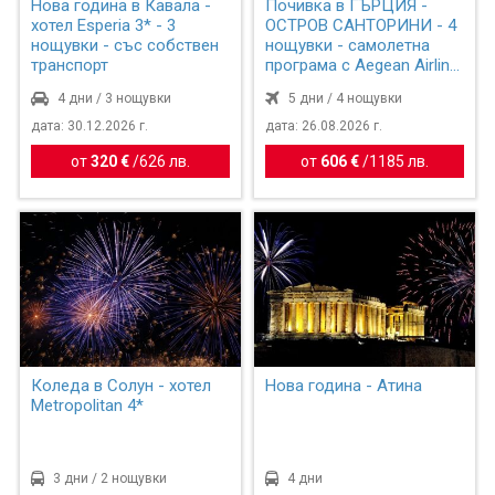
Нова година в Кавала -
Почивка в ГЪРЦИЯ -
хотел Esperia 3* - 3
ОСТРОВ САНТОРИНИ - 4
нощувки - със собствен
нощувки - самолетна
транспорт
програма с Aegean Airlin...
4 дни / 3 нощувки
5 дни / 4 нощувки
дата: 30.12.2026 г.
дата: 26.08.2026 г.
от
320 €
/
626 лв.
от
606 €
/
1185 лв.
Коледа в Солун - хотел
Нова година - Атина
Metropolitan 4*
3 дни / 2 нощувки
4 дни