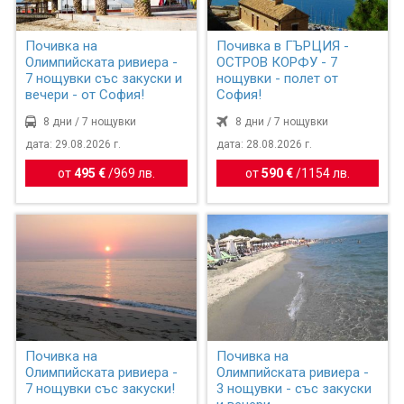
Почивка на
Почивка в ГЪРЦИЯ -
Олимпийската ривиера -
ОСТРОВ КОРФУ - 7
7 нощувки със закуски и
нощувки - полет от
вечери - от София!
София!
8 дни / 7 нощувки
8 дни / 7 нощувки
дата: 29.08.2026 г.
дата: 28.08.2026 г.
от
495 €
/
969 лв.
от
590 €
/
1154 лв.
Почивка на
Почивка на
Олимпийската ривиера -
Олимпийската ривиера -
7 нощувки със закуски!
3 нощувки - със закуски