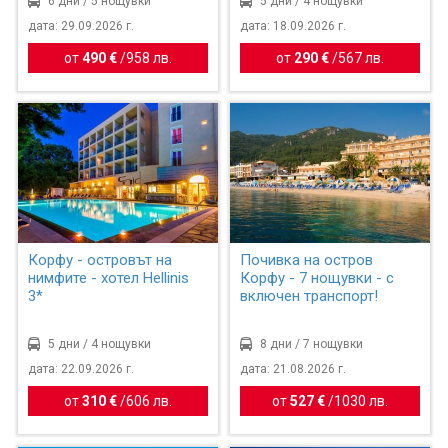
6 дни / 5 нощувки
5 дни / 4 нощувки
дата: 29.09.2026 г.
дата: 18.09.2026 г.
от
490 €
/
958 лв.
от
290 €
/
567 лв.
Корфу - островът на
Почивка на остров
нимфите - хотел Hellinis
Корфу - 7 нощувки - с
3*
включен транспорт!
5 дни / 4 нощувки
8 дни / 7 нощувки
дата: 22.09.2026 г.
дата: 21.08.2026 г.
от
310 €
/
606 лв.
от
527 €
/
1030 лв.