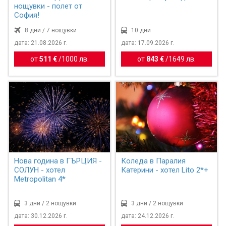
нощувки - полет от
София!
8 дни / 7 нощувки
10 дни
дата: 21.08.2026 г.
дата: 17.09.2026 г.
от
511 €
/
1000 лв.
от
843 €
/
1649 лв.
Нова година в ГЪРЦИЯ -
Коледа в Паралия
СОЛУН - хотел
Катерини - хотел Lito 2*+
Metropolitan 4*
3 дни / 2 нощувки
3 дни / 2 нощувки
дата: 30.12.2026 г.
дата: 24.12.2026 г.