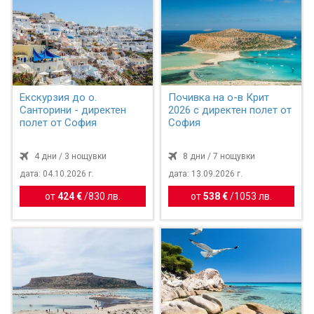
Екскурзия до о.
Почивка на о-в Крит
Санторини - директен
2026 с директен полет от
полет от София
София
4 дни / 3 нощувки
8 дни / 7 нощувки
дата: 04.10.2026 г.
дата: 13.09.2026 г.
от
424 €
/
830 лв.
от
538 €
/
1053 лв.