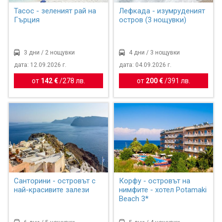
Тасос - зеленият рай на
Лефкада - изумруденият
Гърция
остров (3 нощувки)
3 дни / 2 нощувки
4 дни / 3 нощувки
дата: 12.09.2026 г.
дата: 04.09.2026 г.
от
142 €
/
278 лв.
от
200 €
/
391 лв.
Санторини - островът с
Корфу - островът на
най-красивите залези
нимфите - хотел Potamaki
Beach 3*