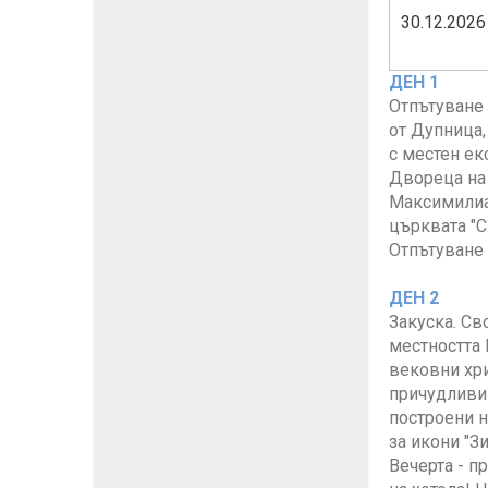
30.12.2026
ДЕН 1
Отпътуване о
от Дупница,
с местен ек
Двореца на 
Максимилиан
църквата "С
Отпътуване 
ДЕН 2
Закуска. Св
местността 
вековни хри
причудливи 
построени н
за икони "З
Вечерта - п