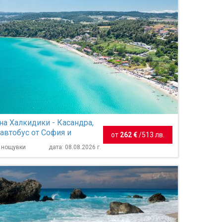
на Халкидики - Касандра,
 автобус от София и
от
262 €
/
513 лв.
- 7 нощувки
7 нощувки
дата: 08.08.2026 г.