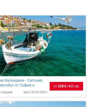
на Халкидики - Ситония,
 автобус от София и
от
238 €
/
465 лв.
- 7 нощувки
7 нощувки
дата: 08.08.2026 г.