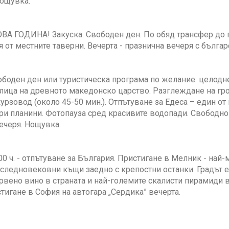
Нощувка.
А ГОДИНА! Закуска. Свободен ден. По обяд трансфер до г
я от местните таверни. Вечерта - празнична вечеря с българ
ободен ден или туристическа програма по желание: целодне
лица на древното македонско царство. Разглеждане на гро
урзовод (около 45-50 мин.). Отпътуване за Едеса – един от
и планини. Фотопауза сред красивите водопади. Свободно 
ечеря. Нощувка.
.00 ч. - отпътуване за България. Пристигане в Мелник - най-
следновековни къщи заедно с крепостни останки. Градът е
рвено вино в страната и най-големите скалисти пирамиди 
тигане в София на автогара „Сердика” вечерта.