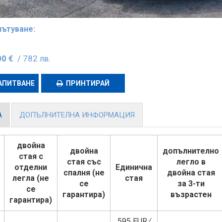
пътуване:
.
00 €
/ 782 лв.
АПИТВАНЕ
ПРИНТИРАЙ
А
ДОПЪЛНИТЕЛНА ИНФОРМАЦИЯ
двойна
двойна
допълнително
стая с
стая със
легло в
отделни
Единична
спалня (не
двойна стая
легла (не
стая
се
за 3-ти
се
гарантира)
възрастен
гарантира)
595 EUR ∕