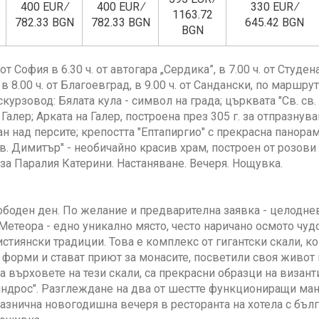
400 EUR ∕
400 EUR ∕
330 EUR ∕
1163.72
782.33 BGN
782.33 BGN
645.42 BGN
BGN
т София в 6.30 ч. от автогара „Сердика”, в 7.00 ч. от Студена 
 в 8.00 ч. от Благоевград, в 9.00 ч. от Сандански, по маршр
скурзовод: Бялата кула - символ на града; църквата "Св. св
Галер; Арката на Галер, построена през 305 г. за отпразнув
 над персите; крепостта "Ептапиргио" с прекрасна панора
в. Димитър" - необичайно красив храм, построен от розови 
за Паралия Катерини. Настаняване. Вечеря. Нощувка.
ободен ден. По желание и предварителна заявка - целодне
Метеора - едно уникално място, често наричано осмото чудо
стиянски традиции. Това е комплекс от гигантски скали, к
форми и стават приют за монасите, посветили своя живот 
а върховете на тези скали, са прекрасни образци на визан
индрос". Разглеждане на два от шестте функциониращи ман
разнична новогодишна вечеря в ресторанта на хотела с бъл