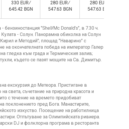
330 EUR ∕
280 EUR ∕
280 EUR ∕
645.42 BGN
547.63 BGN
547.63 BGN
- бензиностанция "Shell∕Mc Donald's", в 7.30 ч.
ут Кулата - Солун. Панорамна обиколка на Солун
. Кирил и Методий"; площад "Наварино" с
ане на окончателната победа на император Галер
мна гледка към града и Термическия залив;
тухли, където се пазят мощите на Св. Димитър.
вна екскурзия до Метеора. Пристигане в
 на света, съчетание на природна красота и
оито с течение на времето придобиват
на поклонението пред Бога. Манастирите,
тийското изкуство. Посещение на работилница
астири. Отпътуване за Олимпийската ривиера.
гарски DJ и фолклорна програма в ресторанта