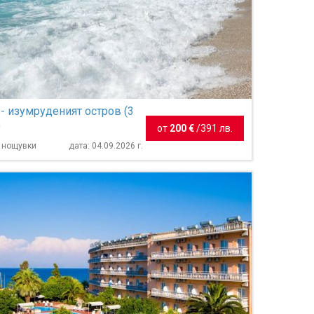
- изумруденият остров (3
)
от
200 €
/
391 лв.
3 нощувки
дата: 04.09.2026 г.