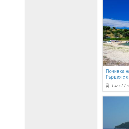
Почивка н
Гърция с 
София - 7
8 дни / 7 