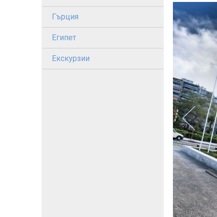
Гърция
Египет
Екскурзии