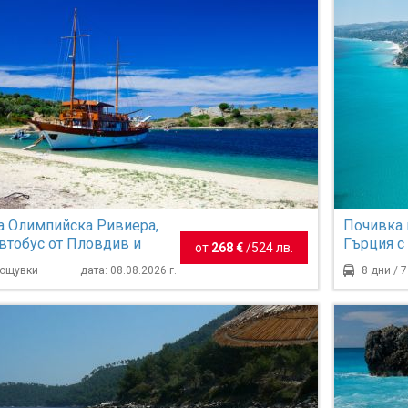
а Олимпийска Ривиера,
Почивка 
автобус от Пловдив и
Гърция с
от
268 €
/
524 лв.
 нощувки
Пловдив 
нощувки
дата: 08.08.2026 г.
8 дни / 