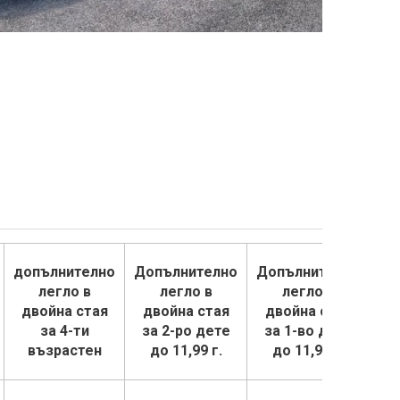
допълнително
Допълнително
Допълнително
легло в
легло в
легло в
двойна стая
двойна стая
двойна стая
за 4-ти
за 2-ро дете
за 1-во дете
възрастен
до 11,99 г.
до 11,99 г.