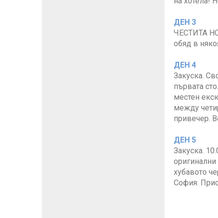
на хотела! 
ДЕН 3
ЧЕСТИТА НОВ
обяд в няко
ДЕН 4
Закуска. Св
първата сто
местен екск
между четир
привечер. В
ДЕН 5
Закуска. 10
оригинални 
хубавото че
София. Прис