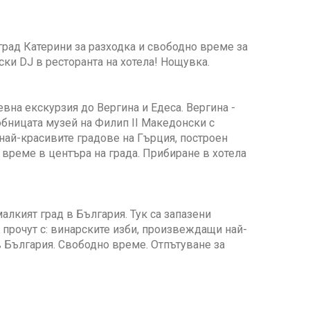
рад Катерини за разходка и свободно време за
ски DJ в ресторанта на хотела! Нощувка.
вна екскурзия до Вергина и Едеса. Вергина -
бницата музей на Филип II Македонски с
 най-красивите градове на Гърция, построен
време в центъра на града. Прибиране в хотела
малкият град в България. Тук са запазени
 прочут с: винарските изби, произвеждащи най-
в България. Свободно време. Отпътуване за