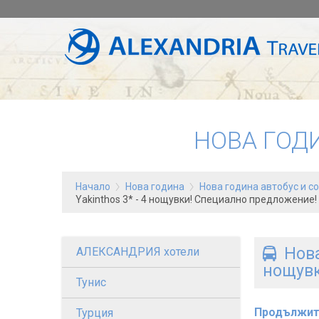
НОВА ГОД
Начало
Нова година
Нова година автобус и с
Yakinthos 3* - 4 нощувки! Специално предложение!
Нова
АЛЕКСАНДРИЯ хотели
нощувк
Тунис
Продължит
Турция