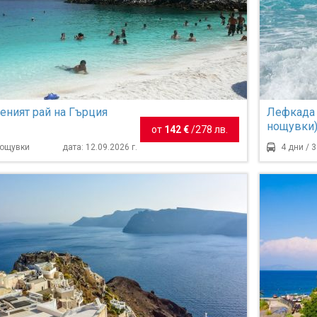
леният рай на Гърция
Лефкада 
нощувки
от
142 €
/
278 лв.
нощувки
дата: 12.09.2026 г.
4 дни / 