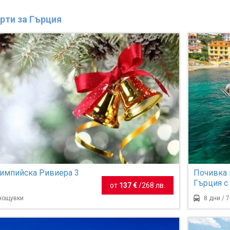
рти за Гърция
импийска Ривиера 3
Почивка 
Гърция с
от
137 €
/
268 лв.
Пловдив 
 нощувки
8 дни / 