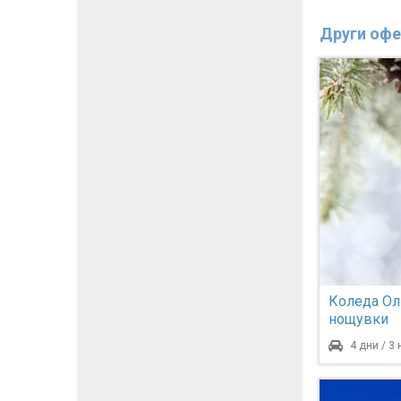
Други офе
Коледа Ол
нощувки
4 дни / 3