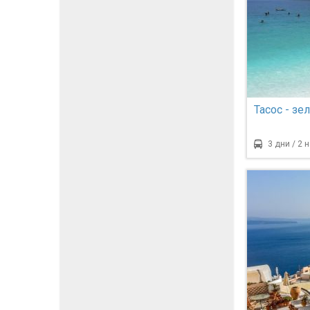
Тасос - зе
3 дни / 2 