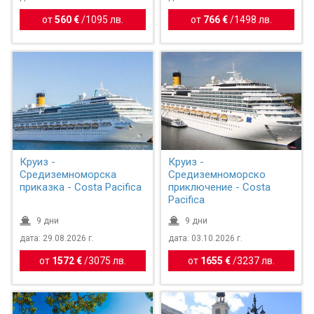
от
560 €
/
1095 лв.
от
766 €
/
1498 лв.
Круиз -
Круиз -
Средиземноморска
Средиземноморско
приказка - Costa Pacifica
приключение - Costa
Pacifica
9 дни
9 дни
дата: 29.08.2026 г.
дата: 03.10.2026 г.
от
1572 €
/
3075 лв.
от
1655 €
/
3237 лв.