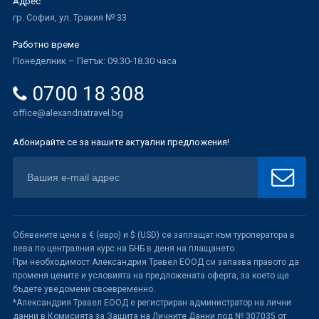
Адрес
гр. София, ул. Тракия № 33
Работно време
Понеделник – Петък: 09.30-18.30 часа
0700 18 308
office@alexandriatravel.bg
Абонирайте се за нашите актуални предложения!
Обявените цени в € (евро) и $ (USD) се заплащат към туроператора в
лева по централния курс на БНБ в деня на плащането.
При необходимост Александрия Травел ЕООД си запазва правото да
променя цените и условията на предложената оферта, за което ще
бъдете уведомени своевременно.
*Александрия Травел ЕООД е регистриран администратор на лични
данни в Комисията за Защита на Личните Данни под № 307035 от