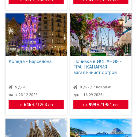
Коледа - Барселона
Почивка в ИСПАНИЯ -
ГРАН КАНАРИЯ -
загадъчният остров
5 дни
8 дни / 7 нощувки
дата: 23.12.2026 г.
дата: 16.09.2026 г.
от
646 €
/
1263 лв.
от
999 €
/
1954 лв.