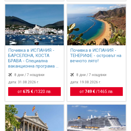
Почивка в ИСПАНИЯ -
Почивка в ИСПАНИЯ -
БАРСЕЛОНА, КОСТА
ТЕНЕРИФЕ - островът на
БРАВА - Специална
вечното лято!
ваканционна програма за
турист...
8 дни / 7 нощувки
8 дни / 7 нощувки
дата: 31.08.2026 г.
дата: 19.08.2026 г.
от
675 €
/
1320 лв.
от
749 €
/
1465 лв.