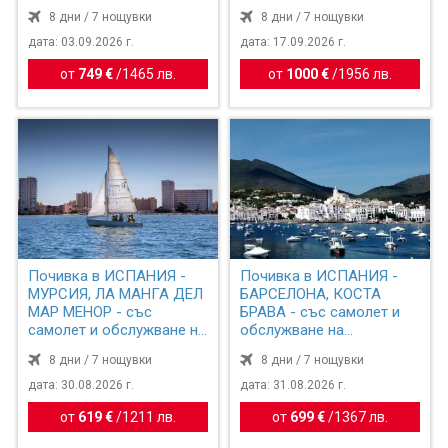
възра...
8 дни / 7 нощувки
8 дни / 7 нощувки
дата: 03.09.2026 г.
дата: 17.09.2026 г.
от
749 €
/
1465 лв.
от
1000 €
/
1956 лв.
Почивка в ИСПАНИЯ -
Почивка в ИСПАНИЯ -
МУРСИЯ, ЛА МАНГА ДЕЛ
БАРСЕЛОНА, КОСТА
МАР МЕНОР - със
БРАВА - със самолет и
самолет и обслужване на
обслужване на
бъл...
български е...
8 дни / 7 нощувки
8 дни / 7 нощувки
дата: 30.08.2026 г.
дата: 31.08.2026 г.
от
619 €
/
1211 лв.
от
699 €
/
1367 лв.