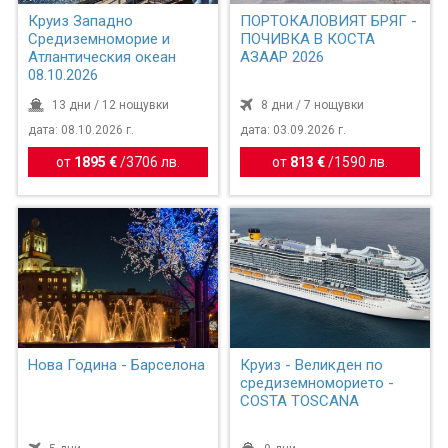
Круиз Западно
ПОРТОКАЛОВИЯТ БРЯГ -
Средиземноморие и
ПОЧИВКА В КОСТА
Атлантическия океан
АЗААР 2026
08.10.2026
13 дни / 12 нощувки
8 дни / 7 нощувки
дата: 08.10.2026 г.
дата: 03.09.2026 г.
от
1895 €
/
3706 лв.
от
813 €
/
1590 лв.
Нова Година - Барселона
Круиз - Великден по
средиземноморието -
COSTA TOSCANA