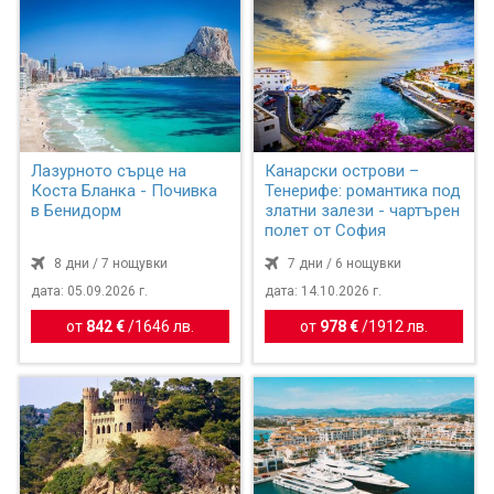
Лазурното сърце на
Канарски острови –
Коста Бланка - Почивка
Тенерифе: романтика под
в Бенидорм
златни залези - чартърен
полет от София
8 дни / 7 нощувки
7 дни / 6 нощувки
дата: 05.09.2026 г.
дата: 14.10.2026 г.
от
842 €
/
1646 лв.
от
978 €
/
1912 лв.