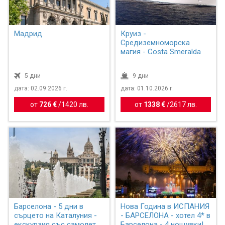
Мадрид
Круиз -
Средиземноморска
магия - Costa Smeralda
5 дни
9 дни
дата: 02.09.2026 г.
дата: 01.10.2026 г.
от
726 €
/
1420 лв.
от
1338 €
/
2617 лв.
Барселона - 5 дни в
Нова Година в ИСПАНИЯ
сърцето на Каталуния -
- БАРСЕЛОНА - хотел 4* в
екскурзия със самолет,
Барселона - 4 нощувки!