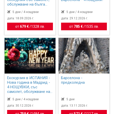
обслужване на бълга...
5 дни / 4 нощувки
5 дни / 4 нощувки
дата: 18.09.2026 г.
дата: 29.12.2026 г.
от
679 €
/
1328 лв.
от
785 €
/
1535 лв.
Екскурзия в ИСПАНИЯ -
Барселона -
Нова година в Мадрид -
предколедна
4 НОЩУВКИ, със
самолет, обслужване на
бъ...
5 дни / 4 нощувки
5 дни
дата: 30.12.2026 г.
дата: 13.11.2026 г.
от
759 €
/
1484 лв.
от
571 €
/
1117 лв.