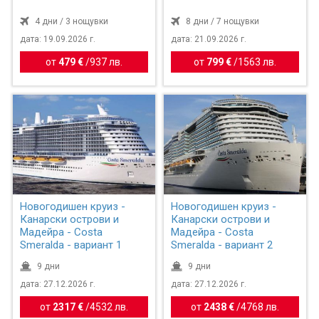
4 дни / 3 нощувки
8 дни / 7 нощувки
дата: 19.09.2026 г.
дата: 21.09.2026 г.
от
479 €
/
937 лв.
от
799 €
/
1563 лв.
Новогодишен круиз -
Новогодишен круиз -
Канарски острови и
Канарски острови и
Мадейра - Costa
Мадейра - Costa
Smeralda - вариант 1
Smeralda - вариант 2
9 дни
9 дни
дата: 27.12.2026 г.
дата: 27.12.2026 г.
от
2317 €
/
4532 лв.
от
2438 €
/
4768 лв.