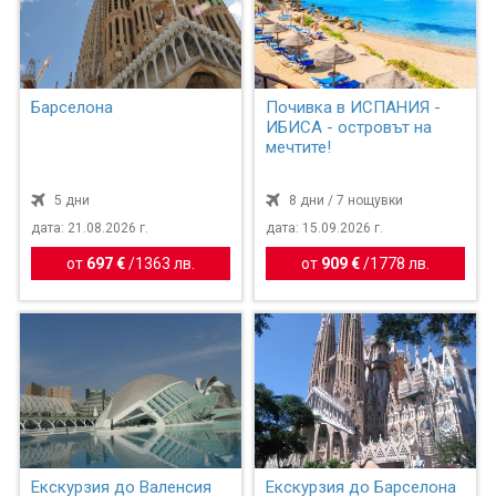
Барселона
Почивка в ИСПАНИЯ -
ИБИСА - островът на
мечтите!
5 дни
8 дни / 7 нощувки
дата: 21.08.2026 г.
дата: 15.09.2026 г.
от
697 €
/
1363 лв.
от
909 €
/
1778 лв.
Екскурзия до Валенсия
Екскурзия до Барселона