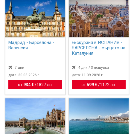
Мадрид - Барселона -
Екскурзия в ИСПАНИЯ -
Валенсия
БАРСЕЛОНА - сърцето на
Каталуния
7 дни
4 дни / 3 нощувки
дата: 30.08.2026 г.
дата: 11.09.2026 г.
от
934 €
/
1827 лв.
от
599 €
/
1172 лв.