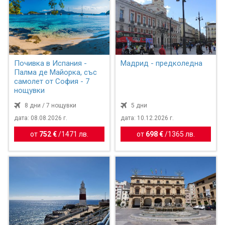
Почивка в Испания -
Мадрид - предколедна
Палма де Майорка, със
самолет от София - 7
нощувки
8 дни / 7 нощувки
5 дни
дата: 08.08.2026 г.
дата: 10.12.2026 г.
от
752 €
/
1471 лв.
от
698 €
/
1365 лв.