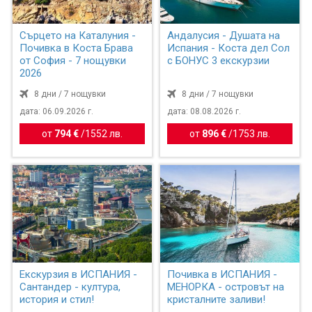
Сърцето на Каталуния -
Андалусия - Душата на
Почивка в Коста Брава
Испания - Коста дел Сол
от София - 7 нощувки
с БОНУС 3 екскурзии
2026
8 дни / 7 нощувки
8 дни / 7 нощувки
дата: 06.09.2026 г.
дата: 08.08.2026 г.
от
794 €
/
1552 лв.
от
896 €
/
1753 лв.
Екскурзия в ИСПАНИЯ -
Почивка в ИСПАНИЯ -
Сантандер - култура,
МЕНОРКА - островът на
история и стил!
кристалните заливи!