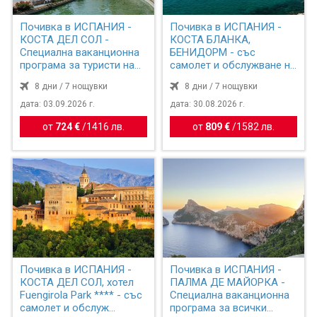
Почивка в ИСПАНИЯ -
Почивка в ИСПАНИЯ -
КОСТА ДЕЛ СОЛ -
КОСТА БЛАНКА,
Специална ваканционна
БЕНИДОРМ - със
програма за туристи над
самолет и обслужване на
55 ...
български е...
8 дни / 7 нощувки
8 дни / 7 нощувки
дата: 03.09.2026 г.
дата: 30.08.2026 г.
от
724 €
/
1416 лв.
от
809 €
/
1582 лв.
Почивка в ИСПАНИЯ -
Почивка в ИСПАНИЯ -
КОСТА ДЕЛ СОЛ, хотел
ПАЛМА ДЕ МАЙОРКА -
Fuengirola Park **** - със
Специална ваканционна
самолет и обслуж...
програма за всички