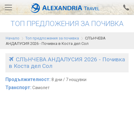
ТОП ПРЕДЛОЖЕНИЯ ЗА ПОЧИВКА
Вход за агенти
Проверка на резервация
Начало
Топ предложения за почивка
СЛЪНЧЕВА
АЛЕКСАНДРИЯ хотели
АНДАЛУСИЯ 2026 - Почивка в Коста дел Сол
Тунис
СЛЪНЧЕВА АНДАЛУСИЯ 2026 - Почивка
в Коста дел Сол
Турция
Гърция
Продължителност:
8 дни / 7 нощувки
Транспорт:
Самолет
Египет
Екскурзии
0700 18 308
Запитване