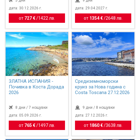
5 дни
9 дни
дата: 30.12.2026 г.
дата: 29.04.2027 г.
от
727 €
/
1422 лв.
от
1354 €
/
2648 лв.
ЗЛАТНА ИСПАНИЯ -
Средиземноморски
Почивка в Коста Дорада
круиз за Нова година с
2026
Costa Toscana 27.12.2026
8 дни / 7 нощувки
9 дни / 8 нощувки
дата: 05.09.2026 г.
дата: 27.12.2026 г.
от
765 €
/
1497 лв.
от
1860 €
/
3638 лв.