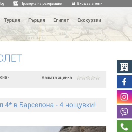
.bg
Проверка на резервация
Вход за агенти
Турция
Гърция
Египет
Екскурзии
ОЛЕТ
она -
Вашата оценка
 4* в Барселона - 4 нощувки!