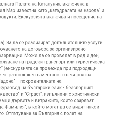
калната Палата на Каталуния, включена в
л Мар известна като „катедралата на народа“ и
продукти. Екскурзията включва и посещение на
ла). За да се реализират допълнителните услуги
лючването на договора за организирано
езервации. Може да се проведат в ред и ден,
олзване на градски транспорт или туристическа
т“ (екскурзията се провежда при подходящи
век, разположен в местност с невероятна
Мадона“ – покровителката на
курзовод на български език - безспорният
ество" и "Страст", изпълнени с християнски
ващи дървета и витражите, които озаряват
а Фамилия", в който могат да се видят някои
о. Отпътуване за България с полет на