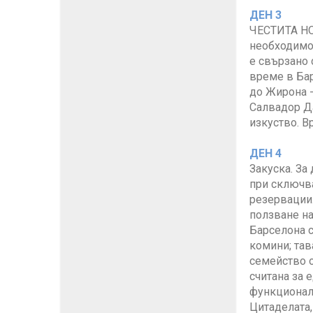
ДЕН 3
ЧЕСТИТА НОВ
необходимо 
е свързано 
време в Бар
до Жирона -
Салвадор Да
изкуство. 
ДЕН 4
Закуска. За
при сключва
резервации.
ползване на
Барселона с
комини; тав
семейство о
считана за 
функционалн
Цитаделата,