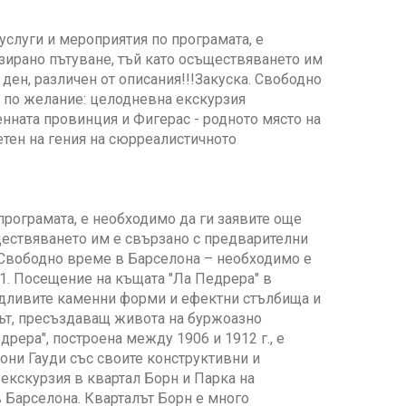
слуги и мероприятия по програмата, е
зирано пътуване, тъй като осъществяването им
ден, различен от описания!!!Закуска. Свободно
и по желание: целодневна екскурзия
нната провинция и Фигерас - родното място на
тен на гения на сюрреалистичното
 програмата, е необходимо да ги заявите още
ществяването им е свързано с предварителни
!!Свободно време в Барселона – необходимо е
:1. Посещение на къщата "Ла Педрера" в
чудливите каменни форми и ефектни стълбища и
тът, пресъздаващ живота на буржоазно
рера", построена между 1906 и 1912 г., е
они Гауди със своите конструктивни и
екскурзия в квартал Борн и Парка на
 Барселона. Кварталът Борн е много