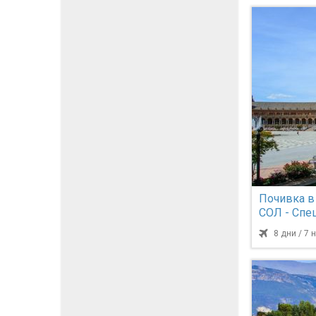
Почивка 
СОЛ - Спе
програма за
8 дни / 7