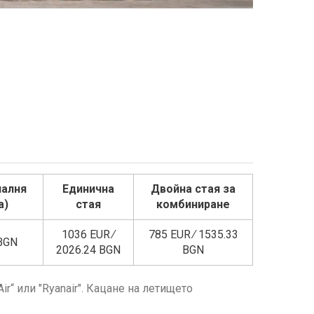
палня
Единична
Двойна стая за
а)
стая
комбиниране
1036 EUR ∕
785 EUR ∕ 1535.33
 BGN
2026.24 BGN
BGN
r“ или "Ryanair". Кацане на летището