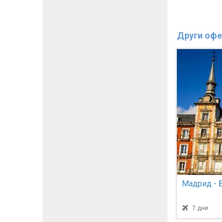
Други офе
Мадрид - 
7 дни