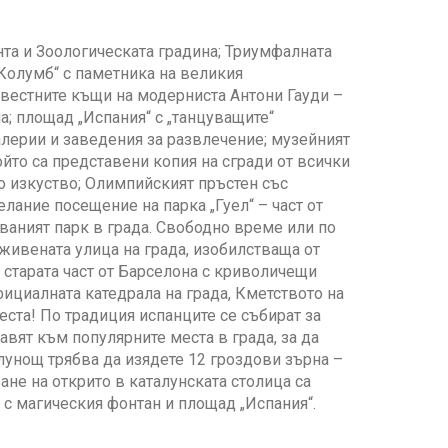
нта и Зоологическата градина; Триумфалната
„Колумб“ с паметника на великия
звестните къщи на модерниста Антони Гауди –
па; площад „Испания“ с „танцуващите“
лерии и заведения за развлечение; музейният
ойто са представени копия на сгради от всички
о изкуство; Олимпийският пръстен със
лание посещение на парка „Гуел“ – част от
аният парк в града. Свободно време или по
живената улица на града, изобилстваща от
 старата част от Барселона с криволичещи
официалната катедрала на града, Кметството на
ста! По традиция испанците се събират за
равят към популярните места в града, за да
олунощ трябва да изядете 12 гроздови зърна –
ане на открито в каталунската столица са
 с магическия фонтан и площад „Испания“.