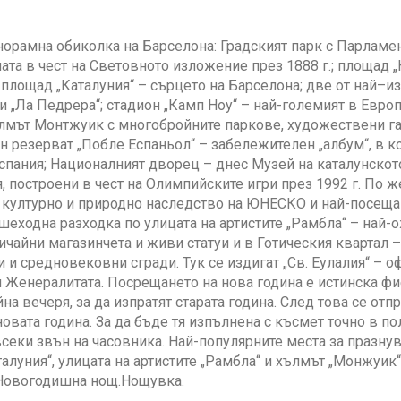
норамна обиколка на Барселона: Градският парк с Парламе
ната в чест на Световното изложение през 1888 г.; площад 
 площад „Каталуния“ – сърцето на Барселона; две от най–и
 и „Ла Педрера“; стадион „Камп Ноу“ – най-големият в Евро
лмът Монтжуик с многобройните паркове, художествени га
н резерват „Побле Еспаньол“ – забележителен „албум“, в к
спания; Националният дворец – днес Музей на каталунскот
 построени в чест на Олимпийските игри през 1992 г. По же
културно и природно наследство на ЮНЕСКО и най-посещав
еходна разходка по улицата на артистите „Рамбла“ – най-о
ичайни магазинчета и живи статуи и в Готическия квартал –
и и средновековни сгради. Тук се издигат „Св. Еулалия“ – 
 Женералитата. Посрещането на нова година е истинска фие
на вечеря, за да изпратят старата година. След това се отп
овата година. За да бъде тя изпълнена с късмет точно в п
всеки звън на часовника. Най-популярните места за празнув
алуния“, улицата на артистите „Рамбла“ и хълмът „Монжуик“
Новогодишна нощ.Нощувка.