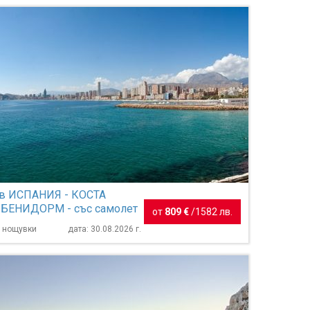
 в ИСПАНИЯ - КОСТА
 БЕНИДОРМ - със самолет
от
809 €
/
1582 лв.
ане на български е...
7 нощувки
дата: 30.08.2026 г.