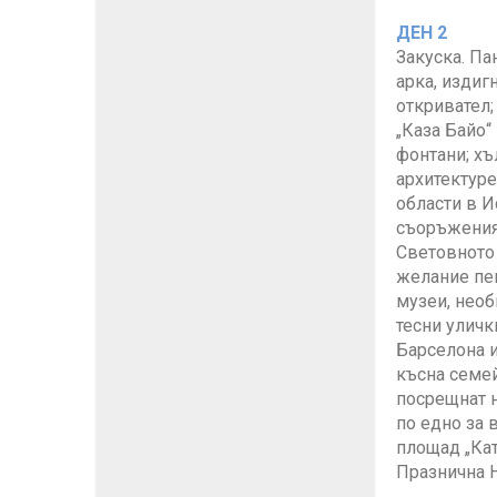
ДЕН 2
Закуска. Па
арка, издиг
откривател;
„Каза Байо“
фонтани; хъ
архитектуре
области в И
съоръжения,
Световното 
желание пеш
музеи, необ
тесни уличк
Барселона и
късна семей
посрещнат н
по едно за 
площад „Кат
Празнична 