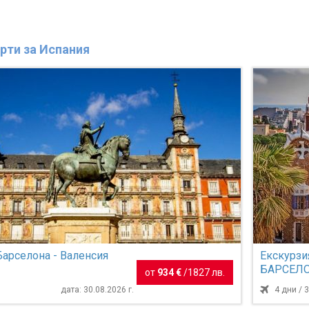
рти за Испания
Барселона - Валенсия
Екскурзи
БАРСЕЛОН
от
934 €
/
1827 лв.
дата: 30.08.2026 г.
4 дни / 