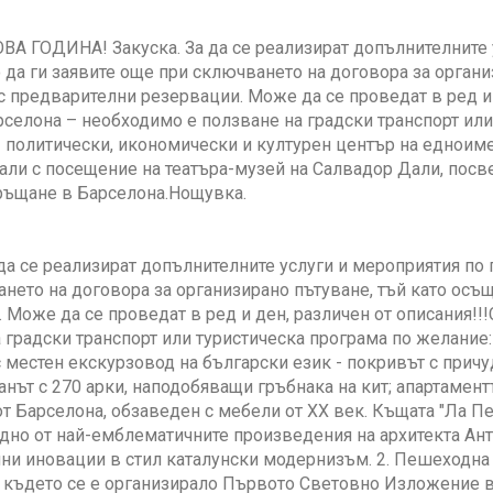
А ГОДИНА! Закуска. За да се реализират допълнителните у
да ги заявите още при сключването на договора за органи
с предварителни резервации. Може да се проведат в ред и 
селона – необходимо е ползване на градски транспорт ил
 политически, икономически и културен център на едноиме
ли с посещение на театъра-музей на Салвадор Дали, посве
Връщане в Барселона.Нощувка.
 да се реализират допълнителните услуги и мероприятия по
нето на договора за организирано пътуване, тъй като осъ
 Може да се проведат в ред и ден, различен от описания!
 градски транспорт или туристическа програма по желание
 местен екскурзовод на български език - покривът с при
анът с 270 арки, наподобяващи гръбнака на кит; апартамен
т Барселона, обзаведен с мебели от XX век. Къщата "Ла Пед
едно от най-емблематичните произведения на архитекта Ант
и иновации в стил каталунски модернизъм. 2. Пешеходна 
 където се е организирало Първото Световно Изложение в