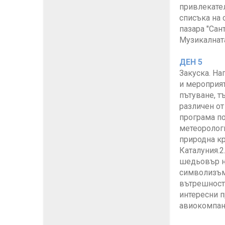
привлекател
списъка на 
пазара "Сан
Музикалната 
ДЕН 5
Закуска. На
и мероприят
пътуване, т
различен от
програма по
метеорологи
природна кр
Каталуния.2
шедьовър на
символизъм;
вътрешностт
интересни п
авиокомпани