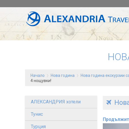
НОВ
Начало
Нова година
Нова година екскурзии 
4 нощувки!
Нова
АЛЕКСАНДРИЯ хотели
Тунис
Продължит
Турция