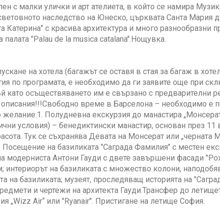
ен с малки улички и арт ателиета, в който се намира Музи
световното наследство на Юнеско, църквата Санта Мария де
та Катерина" с красива архитектура и много разнообразни 
палата "Palau de la musica catalana".Нощувка.
пускане на хотела (багажът се оставя в стая за багаж в хоте
ия по програмата, е необходимо да ги заявите още при ск
ъй като осъществяването им е свързано с предварителни р
 описания!!!Свободно време в Барселона – необходимо е п
 желание:1. Полудневна екскурзия до манастира „Монсера
чни условия) – бенедиктински манастир, основан през 11 
асота. Тук се съхранява Девата на Монсерат или „черната 
. Посещение на базиликата "Саграда Фамилия" с местен екс
 модерниста Антони Гауди с двете завършени фасади "Рожд
 интериорът на базиликата с множество колони, наподобя
а на базиликата; музеят, проследяващ историята на "Саград
редмети и чертежи на архитекта Гауди.Трансфер до летищет
я „Wizz Air“ или "Ryanair". Пристигане на летище София.