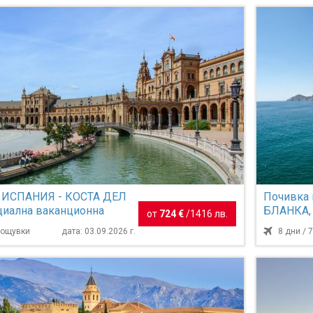
в ИСПАНИЯ - КОСТА ДЕЛ
Почивка
циална ваканционна
БЛАНКА,
от
724 €
/
1416 лв.
 туристи над 55 ...
и обслужв
 нощувки
дата: 03.09.2026 г.
8 дни / 