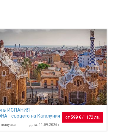
я в ИСПАНИЯ -
А - сърцето на Каталуния
от
599 €
/
1172 лв.
3 нощувки
дата: 11.09.2026 г.