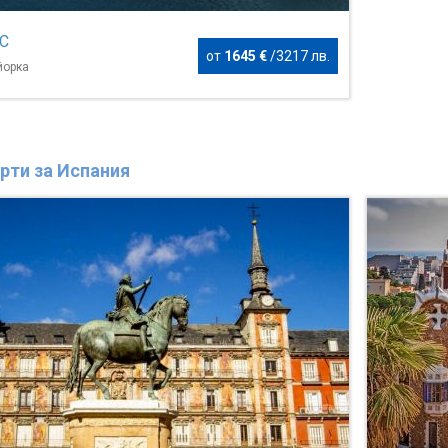
 C
от
1645 €
/
3217 лв.
йорка
рти за Испания