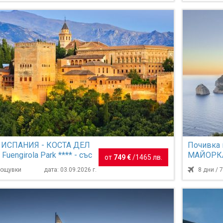
в ИСПАНИЯ - КОСТА ДЕЛ
Почивка
Fuengirola Park **** - със
МАЙОРКА
от
749 €
/
1465 лв.
обслуж...
ваканцио
 нощувки
дата: 03.09.2026 г.
8 дни / 
възра...