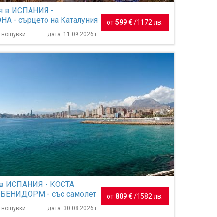
я в ИСПАНИЯ -
А - сърцето на Каталуния
от
599 €
/
1172 лв.
3 нощувки
дата: 11.09.2026 г.
 в ИСПАНИЯ - КОСТА
 БЕНИДОРМ - със самолет
от
809 €
/
1582 лв.
ане на български е...
7 нощувки
дата: 30.08.2026 г.