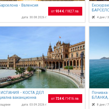
Барселона - Валенсия
Екскурзи
БАРСЕЛОН
от
934 €
/
1827 лв.
дата: 30.08.2026 г.
4 дни / 
в ИСПАНИЯ - КОСТА ДЕЛ
Почивка
циална ваканционна
БЛАНКА,
от
724 €
/
1416 лв.
 туристи над 55 ...
и обслужв
 нощувки
дата: 03.09.2026 г.
8 дни / 