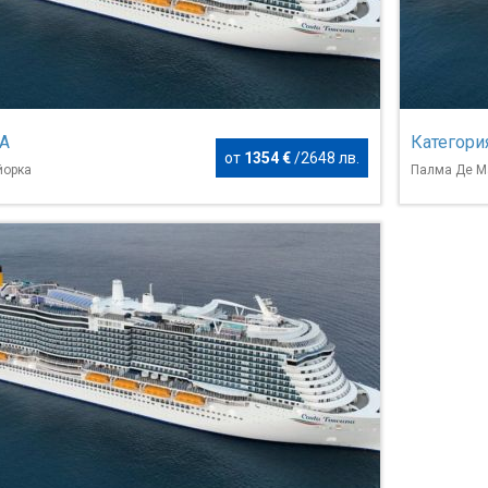
 A
Категори
от
1354 €
/
2648 лв.
йорка
Палма Де М