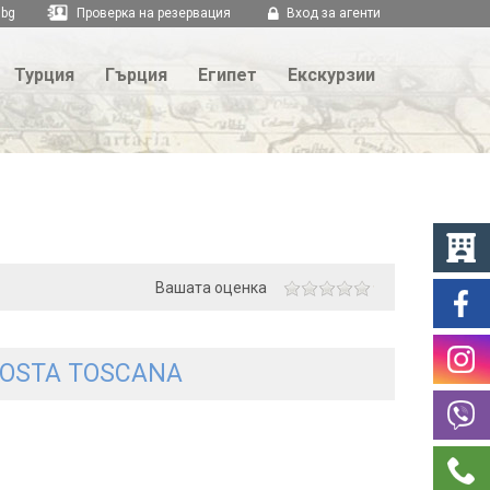
.bg
Проверка на резервация
Вход за агенти
Турция
Гърция
Египет
Екскурзии
Вашата оценка
 COSTA TOSCANA