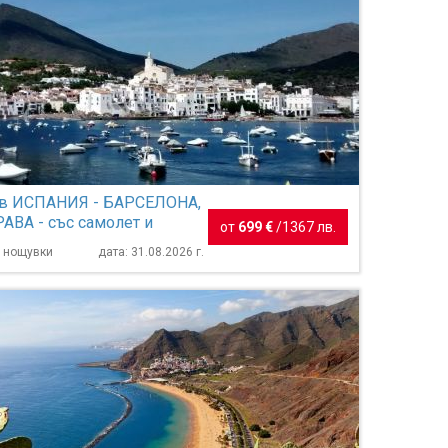
 в ИСПАНИЯ - БАРСЕЛОНА,
АВА - със самолет и
от
699 €
/
1367 лв.
е на български е...
7 нощувки
дата: 31.08.2026 г.