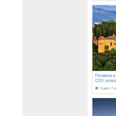
Почивка 
СОЛ, хотел 
самолет и 
8 дни / 7