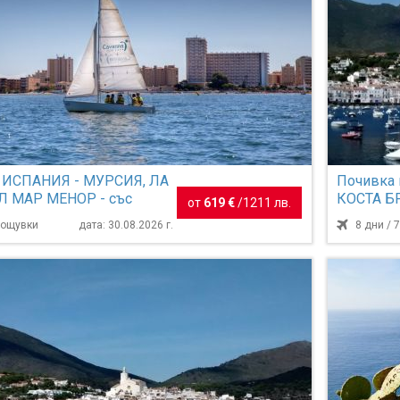
 ИСПАНИЯ - МУРСИЯ, ЛА
Почивка
Л МАР МЕНОР - със
КОСТА БР
от
619 €
/
1211 лв.
обслужване на бъл...
обслужван
 нощувки
дата: 30.08.2026 г.
8 дни / 