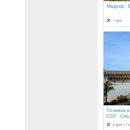
Мадрид - 
7 дни
Почивка 
СОЛ - Спе
програма за
8 дни / 7