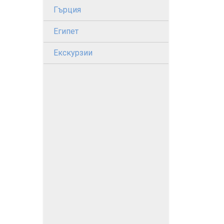
Гърция
Египет
Екскурзии