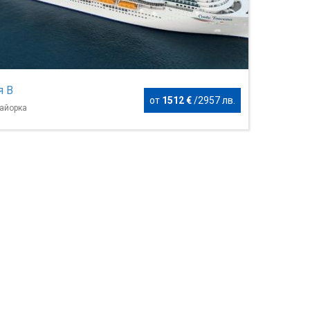
я B
от
1512 €
/
2957 лв.
айорка