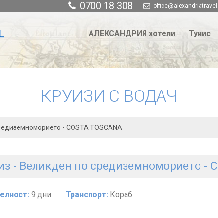
0700 18 308
office@alexandriatravel
АЛЕКСАНДРИЯ хотели
Тунис
КРУИЗИ С ВОДАЧ
 средиземноморието - COSTA TOSCANA
из - Великден по средиземноморието -
елност:
9 дни
Транспорт:
Кораб