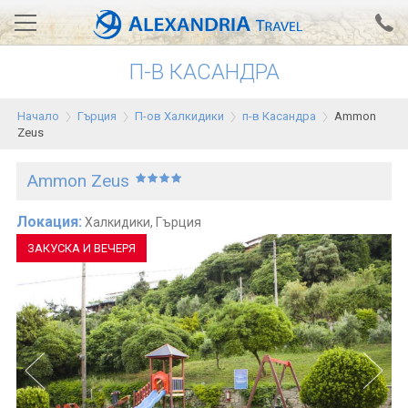
П-В КАСАНДРА
Вход за агенти
Проверка на резервация
Начало
Гърция
П-ов Халкидики
п-в Касандра
Ammon
АЛЕКСАНДРИЯ хотели
Zeus
Тунис
Ammon Zeus
Турция
Локация:
Халкидики, Гърция
Гърция
ЗАКУСКА И ВЕЧЕРЯ
Египет
Екскурзии
0700 18 308
Запитване