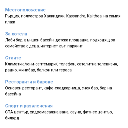
Местоположение
Гърция, полуостров Халкидики, Kassandra, Kalithea, на самия
плаж
За хотела
Лоби бар, външен басейн, детска площадка, подходящ за
семейства с деца, интернет кът, паркинг
Стаите
Климатик /юни-септември/, телефон, сателитна телевизия,
радио, минибар, балкон или тераса
Ресторанти и барове
Основен ресторант, кафе-сладкарница, снек бар, бар на
басейна
Спорт и развлечения
СПА център, хидромасажна вана, сауна, фитнес център,
билярд