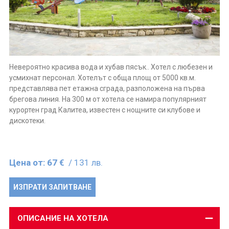
Невероятно красива вода и хубав пясък.. Хотел с любезен и
усмихнат персонал. Хотелът с обща площ от 5000 кв.м.
представлява пет етажна сграда, разположенa на първа
брегова линия. На 300 м от хотела се намира популярният
курортен град Калитеа, известен с нощните си клубове и
дискотеки.
Цена от:
67 €
/ 131 лв.
ИЗПРАТИ ЗАПИТВАНЕ
ОПИСАНИЕ НА ХОТЕЛА